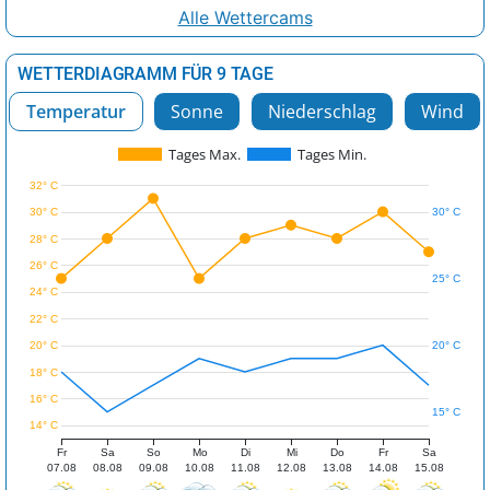
Alle Wettercams
WETTERDIAGRAMM FÜR 9 TAGE
Temperatur
Sonne
Niederschlag
Wind
Tages Max.
Tages Min.
32° C
30° C
30° C
28° C
26° C
25° C
24° C
22° C
20° C
20° C
18° C
16° C
15° C
14° C
Fr
Sa
So
Mo
Di
Mi
Do
Fr
Sa
07.08
08.08
09.08
10.08
11.08
12.08
13.08
14.08
15.08