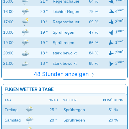
7
15:00
21 °
Regenschauer
64 %
km/h
4
16:00
20 °
leichter Regen
79 %
km/h
3
17:00
19 °
Regenschauer
69 %
km/h
1
18:00
19 °
Sprühregen
47 %
km/h
1
19:00
19 °
Sprühregen
66 %
km/h
2
20:00
18 °
stark bewölkt
84 %
km/h
2
21:00
18 °
stark bewölkt
88 %
48 Stunden anzeigen
FÜGEN WETTER 3 TAGE
TAG
GRAD
WETTER
BEWÖLKUNG
Freitag
25 °
Sprühregen
51 %
Samstag
28 °
Sprühregen
29 %