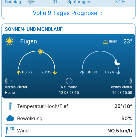
Sonntag
31 °
Sprühregen
37 %
Volle 9 Tages Prognose
SONNEN- UND MONDLAUF
Fügen
23°
7%
8mm
05:56
20:39
00:00
16:24
letztes Viertel
Neumond
erstes Viertel
Heute
12.08 23:15
16.08 15:50
Temperatur Hoch/Tief
25°/18°
Bewölkung
50%
Wind
NO 5 km/h