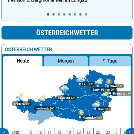
Pension & Bergmomenten im Lungau.
ÖSTERREICHWETTER
ÖSTERREICH WETTER
Morgen
9 Tage
Heute
Linz
27°
Wien
29°
Sankt Pölten
29°
Eisenstadt
30°
Salzburg
23°
Bregenz
28°
Innsbruck
20°
Graz
31°
Klagenfurt
26°
Jetzt
15
16
17
18
19
20
21
22
23
0
1
2