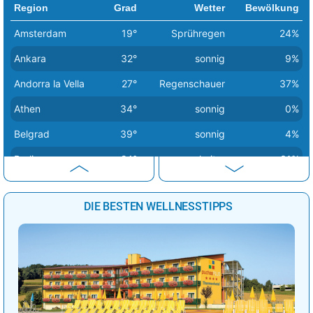
Region
Grad
Wetter
Bewölkung
Amsterdam
19°
Sprühregen
24%
Ankara
32°
sonnig
9%
Andorra la Vella
27°
Regenschauer
37%
Athen
34°
sonnig
0%
Belgrad
39°
sonnig
4%
Berlin
24°
heiter
31%
Bern
26°
Sprühregen
47%
DIE BESTEN WELLNESSTIPPS
Bratislava
29°
wolkig
64%
Brüssel
24°
sonnig
33%
Budapest
35°
Regenschauer
38%
Bukarest
38°
sonnig
2%
Chisinau
36°
heiter
15%