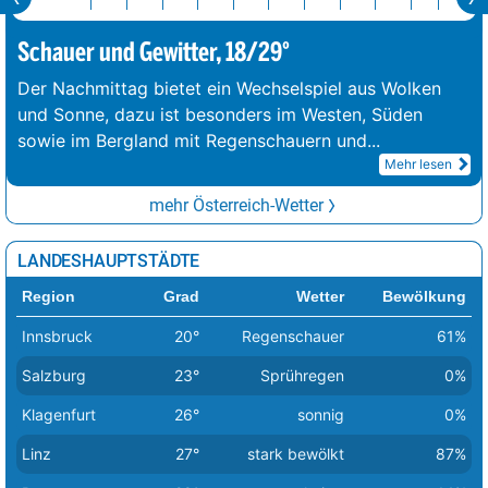
Schauer und Gewitter, 18/29°
Der Nachmittag bietet ein Wechselspiel aus Wolken
und Sonne, dazu ist besonders im Westen, Süden
sowie im Bergland mit Regenschauern und
...
Mehr lesen
mehr Österreich-Wetter
LANDESHAUPTSTÄDTE
Region
Grad
Wetter
Bewölkung
Innsbruck
20°
Regenschauer
61%
Salzburg
23°
Sprühregen
0%
Klagenfurt
26°
sonnig
0%
Linz
27°
stark bewölkt
87%