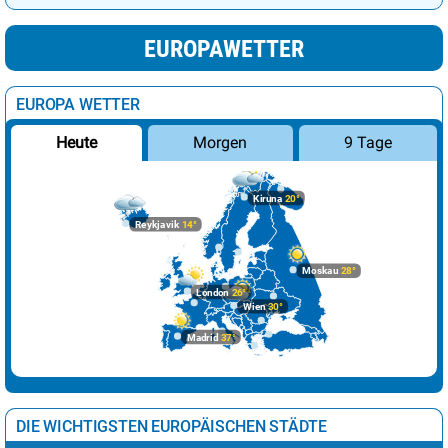
EUROPAWETTER
EUROPA WETTER
Morgen
9 Tage
Heute
Kiruna
20°
Reykjavik
14°
Moskau
28°
London
26°
Wien
30°
Madrid
37°
DIE WICHTIGSTEN EUROPÄISCHEN STÄDTE