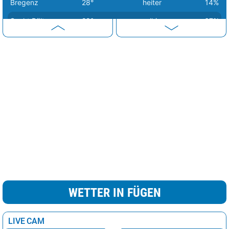
Bregenz
28°
heiter
14%
Sankt Pölten
29°
wolkig
67%
Wien
29°
sonnig
0%
Eisenstadt
30°
heiter
11%
Graz
31°
wolkig
59%
WETTER IN FÜGEN
LIVE CAM