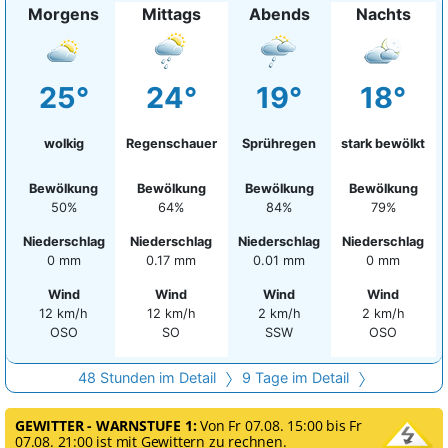
Morgens
Mittags
Abends
Nachts
25°
24°
19°
18°
wolkig
Regenschauer
Sprühregen
stark bewölkt
Bewölkung
Bewölkung
Bewölkung
Bewölkung
50%
64%
84%
79%
Niederschlag
Niederschlag
Niederschlag
Niederschlag
0 mm
0.17 mm
0.01 mm
0 mm
Wind
Wind
Wind
Wind
12 km/h
12 km/h
2 km/h
2 km/h
OSO
SO
SSW
OSO
48 Stunden im Detail
9 Tage im Detail
GEWITTER - WARNSTUFE 1:
Von Fr 07.08. 15:00 bis Fr
07.08. 21:00 ist mit Gewittern zu rechnen.