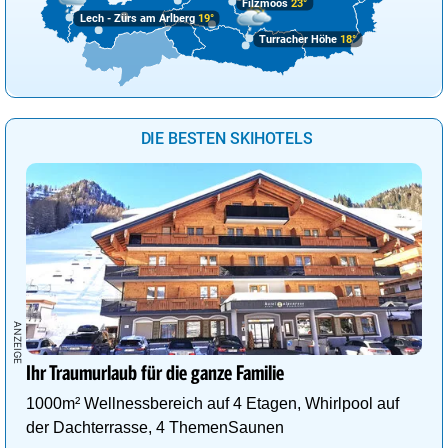
Filzmoos
23°
Tokio
31°
leichter Regen
21%
Lech - Zürs am Arlberg
19°
Tunis
36°
sonnig
Turracher Höhe
18°
1%
Vancouver
19°
sonnig
7%
Wellington
13°
leichter Regen
84%
DIE BESTEN SKIHOTELS
Wien
30°
wolkig
43%
Ihr Traumurlaub für die ganze Familie
1000m² Wellnessbereich auf 4 Etagen, Whirlpool auf
der Dachterrasse, 4 ThemenSaunen