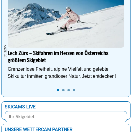
Havanna
30°
Sprühregen
36%
Istanbul
32°
sonnig
2%
Johannesburg
19°
sonnig
0%
Kairo
36°
sonnig
1%
Lima
28°
wolkig
37%
Lech Zürs – Skifahren im Herzen von Österreichs
London
26°
heiter
41%
größtem Skigebiet
Los Angeles
29°
sonnig
11%
Grenzenlose Freiheit, alpine Vielfalt und gelebte
Madrid
37°
sonnig
1%
Skikultur inmitten grandioser Natur. Jetzt entdecken!
Mexiko-Stadt
21°
Sprühregen
68%
Moskau
28°
sonnig
9%
SKICAMS LIVE
Nairobi
25°
sonnig
38%
New York
26°
Sprühregen
47%
Ottawa
28°
heiter
29%
UNSERE WETTERCAM PARTNER