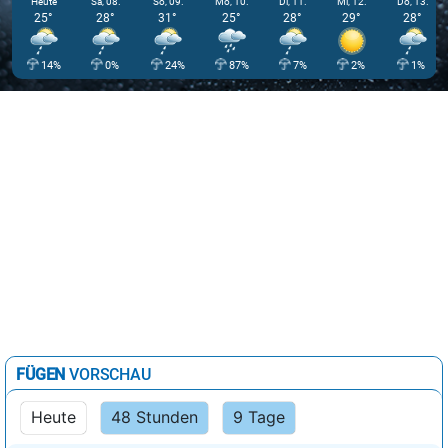
Heute
Sa, 08.
So, 09.
Mo, 10.
Di, 11.
Mi, 12.
Do, 13.
25°
28°
31°
25°
28°
29°
28°
14%
0%
24%
87%
7%
2%
1%
FÜGEN
VORSCHAU
Heute
48 Stunden
9 Tage