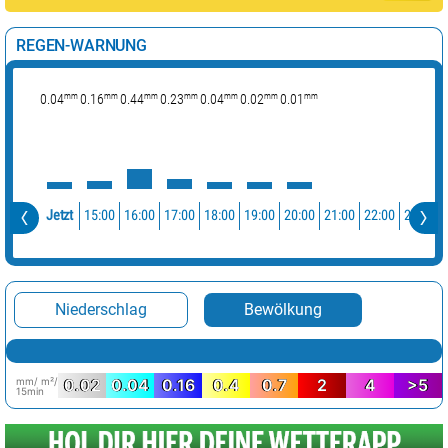
REGEN-WARNUNG
mm
mm
mm
mm
mm
mm
mm
0.04
0.16
0.44
0.23
0.04
0.02
0.01
15:00
16:00
17:00
18:00
19:00
20:00
21:00
22:00
23:00
Jetzt
Niederschlag
Bewölkung
mm/ m²/
0.02
0.04
0.16
0.4
0.7
2
4
>5
15min