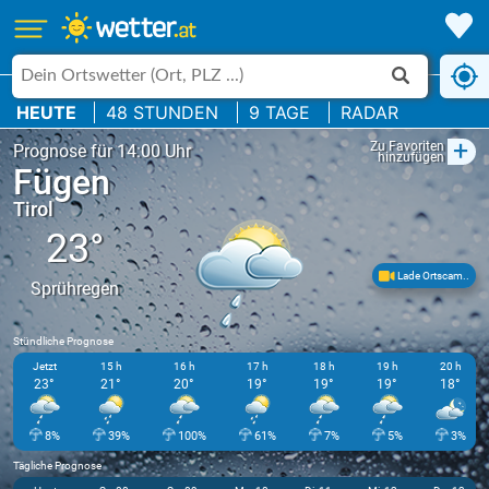
HEUTE
48 STUNDEN
9 TAGE
RADAR
+
Zu Favoriten
Prognose für 14:00 Uhr
hinzufügen
Fügen
Tirol
23°
Lade Ortscam..
Sprühregen
Stündliche Prognose
Jetzt
15 h
16 h
17 h
18 h
19 h
20 h
23°
21°
20°
19°
19°
19°
18°
8%
39%
100%
61%
7%
5%
3%
Tägliche Prognose