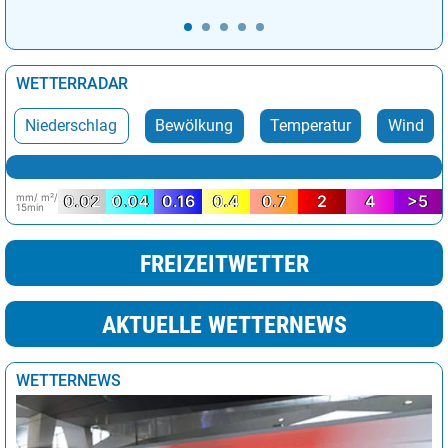
WETTERRADAR
Niederschlag
Bewölkung
Temperatur
Wind
mm/ m²/
0.02
0.04
0.16
0.4
0.7
2
4
>5
15min
FREIZEITWETTER
AKTUELLE WETTERNEWS
WETTERNEWS