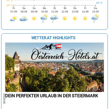
16° C
15° C
14° C
Fr
Sa
So
Mo
Di
Mi
Do
Fr
Sa
07.08
08.08
09.08
10.08
11.08
12.08
13.08
14.08
15.08
WETTER.AT HIGHLIGHTS
DEIN PERFEKTER URLAUB IN DER STEIERMARK