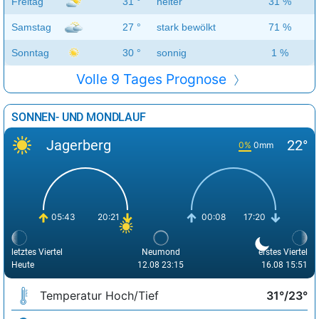
Freitag
31 °
heiter
31 %
Samstag
27 °
stark bewölkt
71 %
Sonntag
30 °
sonnig
1 %
Volle 9 Tages Prognose
SONNEN- UND MONDLAUF
Jagerberg
22°
0%
0mm
05:43
20:21
00:08
17:20
letztes Viertel
Neumond
erstes Viertel
Heute
12.08 23:15
16.08 15:51
Temperatur Hoch/Tief
31°/23°