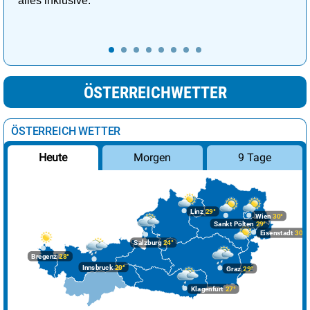
alles inklusive.
ÖSTERREICHWETTER
ÖSTERREICH WETTER
Morgen
9 Tage
Heute
Linz
29°
Wien
30°
Sankt Pölten
29°
Eisenstadt
30°
Salzburg
24°
Bregenz
28°
Innsbruck
20°
Graz
29°
Klagenfurt
27°