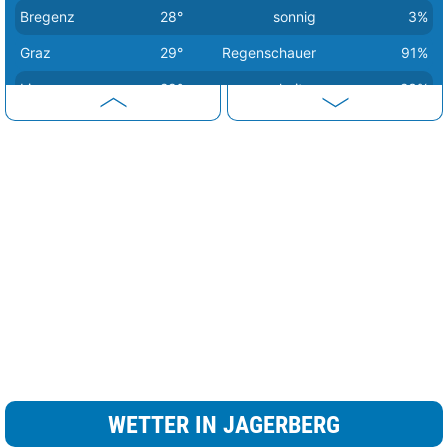
Bregenz
28°
sonnig
3%
Graz
29°
Regenschauer
91%
Linz
29°
heiter
23%
Sankt Pölten
29°
heiter
23%
Eisenstadt
30°
heiter
32%
Wien
30°
heiter
13%
WETTER IN JAGERBERG