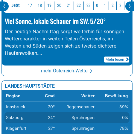
Jetzt
17
18
19
20
21
22
23
0
1
2
3
4
Viel Sonne, lokale Schauer im SW. 5/20°
Der heutige Nachmittag sorgt weiterhin für sonnigen
Wettercharakter in weiten Teilen Österreichs, im
Westen und Süden zeigen sich zeitweise dichtere
Haufenwolken.
...
Mehr lesen
mehr Österreich-Wetter
LANDESHAUPTSTÄDTE
Region
Grad
Wetter
Bewölkung
Innsbruck
20°
Regenschauer
89%
Salzburg
24°
Sprühregen
0%
Klagenfurt
27°
Sprühregen
78%