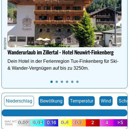
Wanderurlaub im Zillertal - Hotel Neuwirt-Finkenberg
Dein Hotel in der Ferienregion Tux-Finkenberg für Ski-
& Wander-Vergnügen auf bis zu 3250m.
Niederschlag
Bewölkung
Temperatur
Wind
Schn
mm/ m²/
0.02
0.04
0.16
0.4
0.7
2
4
>5
15min