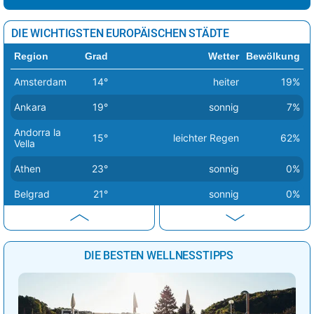
DIE WICHTIGSTEN EUROPÄISCHEN STÄDTE
Region
Grad
Wetter
Bewölkung
Amsterdam
14°
heiter
19%
Ankara
19°
sonnig
7%
Andorra la
15°
leichter Regen
62%
Vella
Athen
23°
sonnig
0%
Belgrad
21°
sonnig
0%
Berlin
14°
sonnig
1%
Bern
20°
sonnig
2%
DIE BESTEN WELLNESSTIPPS
Bratislava
16°
sonnig
1%
Brüssel
18°
sonnig
0%