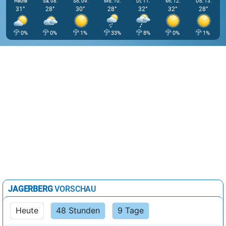
Heute
Sa, 08.
So, 09.
Mo, 10.
Di, 11.
Mi, 12.
Do, 13.
31°
28°
30°
28°
32°
32°
28°
0%
0%
1%
33%
8%
0%
1%
JAGERBERG
VORSCHAU
Heute
48 Stunden
9 Tage