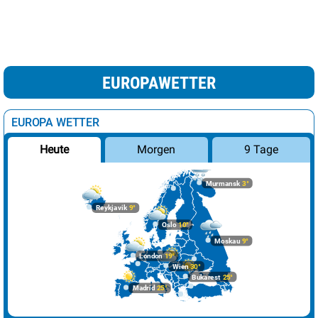
EUROPAWETTER
EUROPA WETTER
Morgen
9 Tage
Heute
Murmansk
3°
Reykjavik
9°
Oslo
10°
Moskau
9°
London
19°
Wien
30°
Bukarest
25°
Madrid
25°