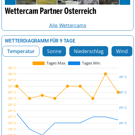
Wettercam Partner Österreich
Alle Wettercams
WETTERDIAGRAMM FÜR 9 TAGE
Temperatur
Sonne
Niederschlag
Wind
Tages Max.
Tages Min.
38° C
36° C
35° C
34° C
32° C
30° C
30° C
28° C
26° C
25° C
24° C
22° C
20° C
20° C
18° C