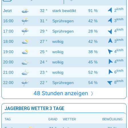
km/h
2
Jetzt
32 °
stark bewölkt
91 %
km/h
3
16:00
31 °
Sprühregen
42 %
km/h
4
17:00
29 °
Sprühregen
28 %
km/h
3
18:00
27 °
wolkig
42 %
km/h
4
19:00
25 °
wolkig
38 %
km/h
4
20:00
24 °
wolkig
45 %
km/h
6
21:00
23 °
wolkig
52 %
km/h
8
22:00
22 °
Sprühregen
54 %
48 Stunden anzeigen
JAGERBERG WETTER 3 TAGE
TAG
GRAD
WETTER
BEWÖLKUNG