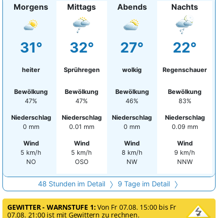
Morgens
Mittags
Abends
Nachts
31°
32°
27°
22°
heiter
Sprühregen
wolkig
Regenschauer
Bewölkung
Bewölkung
Bewölkung
Bewölkung
47%
47%
46%
83%
Niederschlag
Niederschlag
Niederschlag
Niederschlag
0 mm
0.01 mm
0 mm
0.09 mm
Wind
Wind
Wind
Wind
5 km/h
5 km/h
8 km/h
9 km/h
NO
OSO
NW
NNW
48 Stunden im Detail
9 Tage im Detail
GEWITTER - WARNSTUFE 1:
Von Fr 07.08. 15:00 bis Fr
07.08. 21:00 ist mit Gewittern zu rechnen.