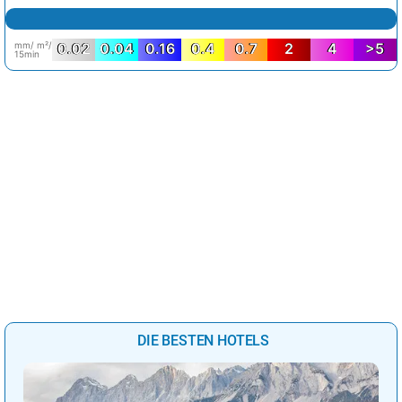
mm/ m²/
0.02
0.04
0.16
0.4
0.7
2
4
>5
15min
DIE BESTEN HOTELS