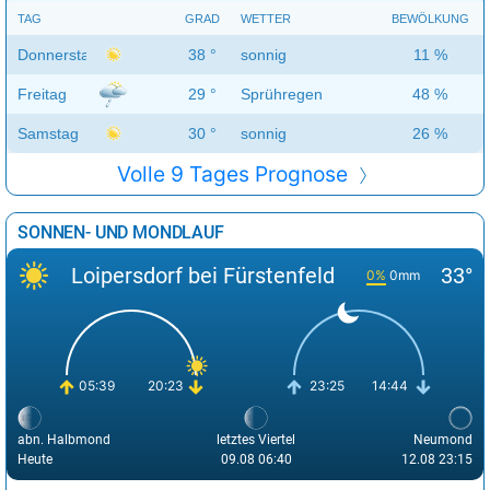
TAG
GRAD
WETTER
BEWÖLKUNG
Donnerstag
38 °
sonnig
11 %
Freitag
29 °
Sprühregen
48 %
Samstag
30 °
sonnig
26 %
Volle 9 Tages Prognose
SONNEN- UND MONDLAUF
Loipersdorf bei Fürstenfeld
33°
0%
0mm
05:39
20:23
23:25
14:44
abn. Halbmond
letztes Viertel
Neumond
Heute
09.08 06:40
12.08 23:15