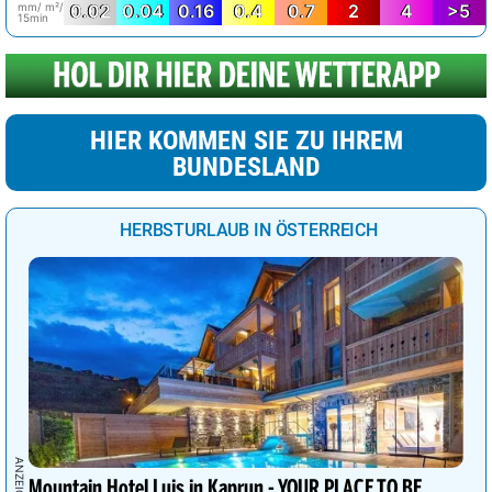
mm/ m²/
0.02
0.04
0.16
0.4
0.7
2
4
>5
15min
HIER KOMMEN SIE ZU IHREM
BUNDESLAND
HERBSTURLAUB IN ÖSTERREICH
Mountain Hotel Luis in Kaprun - YOUR PLACE TO BE