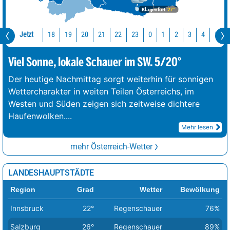
Klagenfurt
27°
Jetzt
18
19
20
21
22
23
0
1
2
3
4
5
Viel Sonne, lokale Schauer im SW. 5/20°
Der heutige Nachmittag sorgt weiterhin für sonnigen
Wettercharakter in weiten Teilen Österreichs, im
Westen und Süden zeigen sich zeitweise dichtere
Haufenwolken.
...
Mehr lesen
mehr Österreich-Wetter
LANDESHAUPTSTÄDTE
Region
Grad
Wetter
Bewölkung
Innsbruck
22°
Regenschauer
76%
Salzburg
26°
Regenschauer
89%