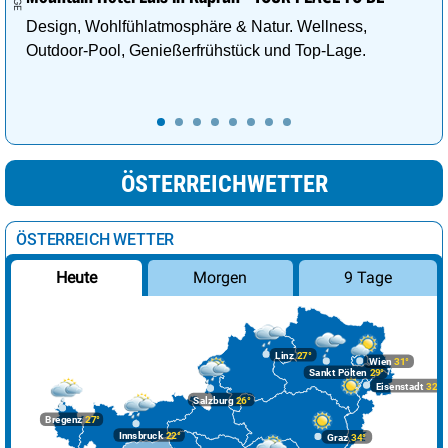
Design, Wohlfühlatmosphäre & Natur. Wellness,
Outdoor-Pool, Genießerfrühstück und Top-Lage.
ÖSTERREICHWETTER
ÖSTERREICH WETTER
Morgen
9 Tage
Heute
Linz
27°
Wien
31°
Sankt Pölten
29°
Eisenstadt
32°
Salzburg
26°
Bregenz
27°
Innsbruck
22°
Graz
34°