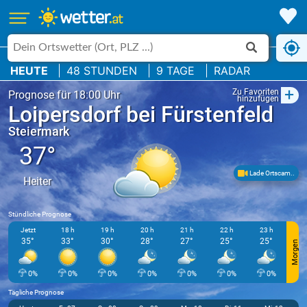
HEUTE
48 STUNDEN
9 TAGE
RADAR
+
Zu Favoriten
Prognose für 18:00 Uhr
hinzufügen
Loipersdorf bei Fürstenfeld
Steiermark
37°
Lade Ortscam..
Heiter
Stündliche Prognose
Jetzt
18 h
19 h
20 h
21 h
22 h
23 h
35°
33°
30°
28°
27°
25°
25°
Morgen
0%
0%
0%
0%
0%
0%
0%
Tägliche Prognose