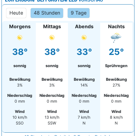
Heute
48 Stunden
9 Tage
Morgens
Mittags
Abends
Nachts
38°
38°
33°
25°
sonnig
sonnig
sonnig
Sprühregen
Bewölkung
Bewölkung
Bewölkung
Bewölkung
3%
3%
14%
27%
Niederschlag
Niederschlag
Niederschlag
Niederschlag
0 mm
0 mm
0 mm
0 mm
Wind
Wind
Wind
Wind
10 km/h
13 km/h
7 km/h
8 km/h
SSO
SSW
N
N