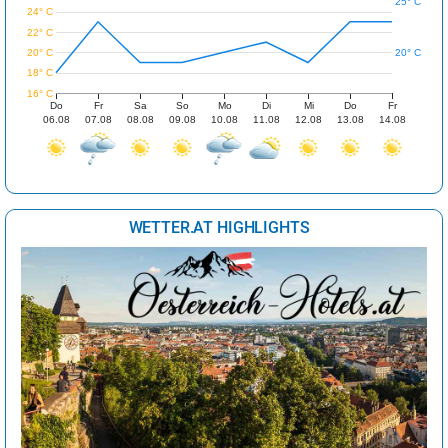
25° C
24° C
22° C
20° C
20° C
18° C
16° C
Do
Fr
Sa
So
Mo
Di
Mi
Do
Fr
06.08
07.08
08.08
09.08
10.08
11.08
12.08
13.08
14.08
WETTER.AT HIGHLIGHTS