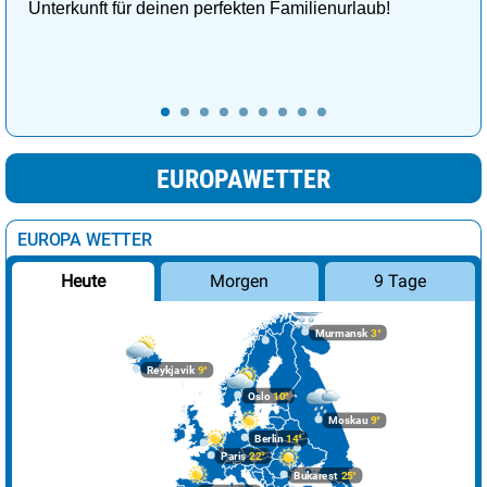
Unterkunft für deinen perfekten Familienurlaub!
EUROPAWETTER
EUROPA WETTER
Morgen
9 Tage
Heute
Murmansk
3°
Reykjavik
9°
Oslo
10°
Moskau
9°
Berlin
14°
Paris
22°
Bukarest
25°