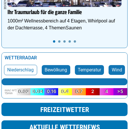
Ihr Traumurlaub für die ganze Familie
1000m² Wellnessbereich auf 4 Etagen, Whirlpool auf
der Dachterrasse, 4 ThemenSaunen
WETTERRADAR
Niederschlag
Bewölkung
Temperatur
Wind
mm/ m²/
0.02
0.04
0.16
0.4
0.7
2
4
>5
15min
FREIZEITWETTER
AKTUELLE WETTERNEWS