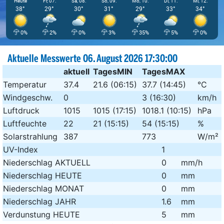
Heute
Fr, 07.
Sa, 08.
So, 09.
Mo, 10.
Di, 11.
Mi, 12.
38°
29°
30°
31°
29°
33°
34°
0%
2%
0%
3%
35%
5%
0%
Aktuelle Messwerte 06. August 2026 17:30:00
aktuell
TagesMIN
TagesMAX
Temperatur
37.4
21.6
(06:15)
37.7
(14:45)
°C
Windgeschw.
0
3
(16:30)
km/h
Luftdruck
1015
1015
(17:15)
1018.1
(10:15)
hPa
Luftfeuchte
22
21
(15:15)
54
(15:15)
%
Solarstrahlung
387
773
W/m²
UV-Index
1
Niederschlag AKTUELL
0
mm/h
Niederschlag HEUTE
0
mm
Niederschlag MONAT
0
mm
Niederschlag JAHR
1.6
mm
Verdunstung HEUTE
5
mm