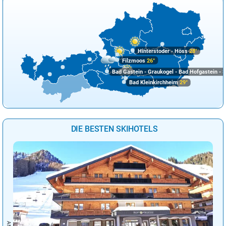
Santo Domingo
28°
sonnig
9%
Stockholm
9°
stark bewölkt
64%
Sydney
24°
sonnig
2%
Hinterstoder - Höss
28°
Filzmoos
26°
Tokio
19°
heiter
20%
Bad Gastein - Graukogel - Bad Hofgastein - S
Tunis
22°
sonnig
2%
Bad Kleinkirchheim
29°
Vancouver
14°
sonnig
4%
Wellington
16°
heiter
24%
DIE BESTEN SKIHOTELS
Wien
34°
Regenschauer
36%