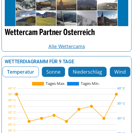
Wettercam Partner Österreich
Alle Wettercams
WETTERDIAGRAMM FÜR 9 TAGE
Temperatur
Sonne
Niederschlag
Wind
Tages Max.
Tages Min.
40° C
40° C
38° C
36° C
35° C
34° C
32° C
30° C
30° C
28° C
26° C