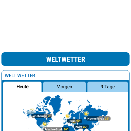
Madrid
25°
sonnig
3%
leichte Schnee /
Minsk
7°
69%
Regenschauer
Moskau
9°
Regen
100%
Nikosia
24°
heiter
22%
Oslo
10°
wolkig
38%
WELTWETTER
Paris
22°
sonnig
8%
Podgorica
27°
sonnig
10%
WELT WETTER
Prag
14°
heiter
12%
Morgen
9 Tage
Heute
Reykjavik
9°
leichte Regenschauer
82%
Riga
6°
leichte Schneeschauer
19%
Rom
19°
sonnig
1%
Anchorage
7°
Nowosibirsk
25°
Sarajevo
22°
sonnig
0%
Paris
22°
Kairo
27°
Mexiko-Stadt
30°