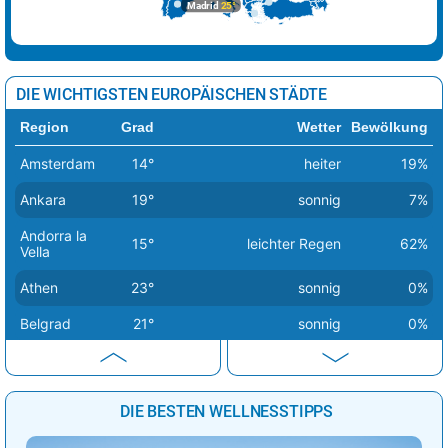
Madrid
25°
DIE WICHTIGSTEN EUROPÄISCHEN STÄDTE
Region
Grad
Wetter
Bewölkung
Amsterdam
14°
heiter
19%
Ankara
19°
sonnig
7%
Andorra la
15°
leichter Regen
62%
Vella
Athen
23°
sonnig
0%
Belgrad
21°
sonnig
0%
Berlin
14°
sonnig
1%
Bern
20°
sonnig
2%
DIE BESTEN WELLNESSTIPPS
Bratislava
16°
sonnig
1%