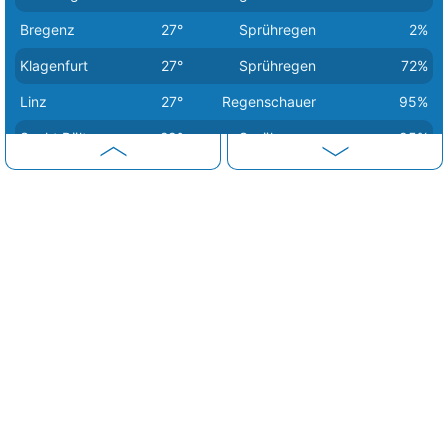
Bregenz
27°
Sprühregen
2%
Klagenfurt
27°
Sprühregen
72%
Linz
27°
Regenschauer
95%
Sankt Pölten
29°
Sprühregen
95%
Wien
31°
heiter
10%
Eisenstadt
32°
sonnig
0%
Graz
34°
sonnig
0%