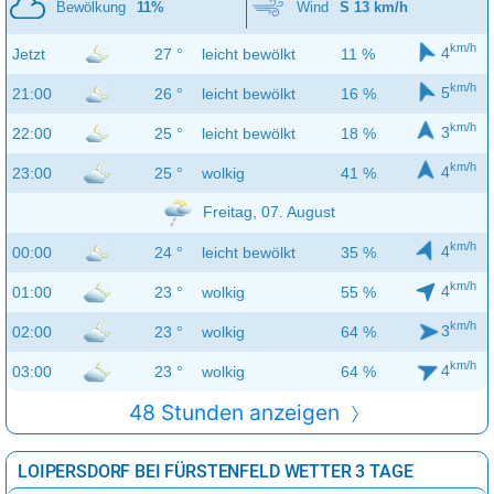
Bewölkung
11%
Wind
S 13 km/h
km/h
4
Jetzt
27 °
leicht bewölkt
11 %
km/h
5
21:00
26 °
leicht bewölkt
16 %
km/h
3
22:00
25 °
leicht bewölkt
18 %
km/h
4
23:00
25 °
wolkig
41 %
Freitag, 07. August
km/h
4
00:00
24 °
leicht bewölkt
35 %
km/h
4
01:00
23 °
wolkig
55 %
km/h
3
02:00
23 °
wolkig
64 %
km/h
4
03:00
23 °
wolkig
64 %
48 Stunden anzeigen
LOIPERSDORF BEI FÜRSTENFELD WETTER 3 TAGE