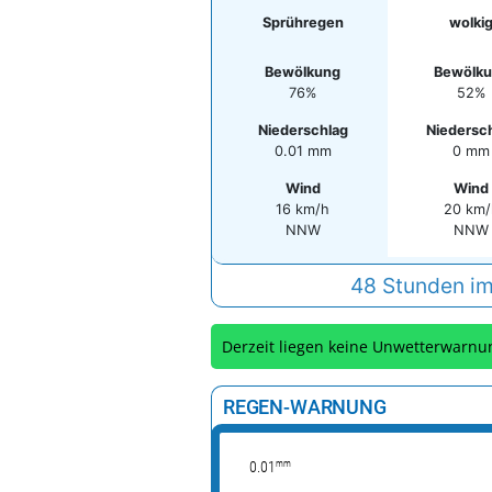
Sprühregen
wolki
Bewölkung
Bewölk
76%
52%
Niederschlag
Niedersc
0.01 mm
0 mm
Wind
Wind
16 km/h
20 km/
NNW
NNW
48 Stunden im
Derzeit liegen keine Unwetterwarnu
REGEN-WARNUNG
mm
0.01