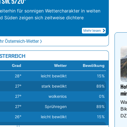
m SW. 5/20°
iterhin für sonnigen Wettercharakter in weiten
nd Süden zeigen sich zeitweise dichtere
Mehr lesen
r Österreich-Wetter
ÖSTERREICH
Grad
Wetter
Bewölkung
28°
leicht bewölkt
15%
27°
stark bewölkt
89%
Hot
mir
27°
wolkenlos
0%
Wa
27°
Sprühregen
89%
Bi
DZ 
26°
leicht bewölkt
15%
26°
leicht bewölkt
15%