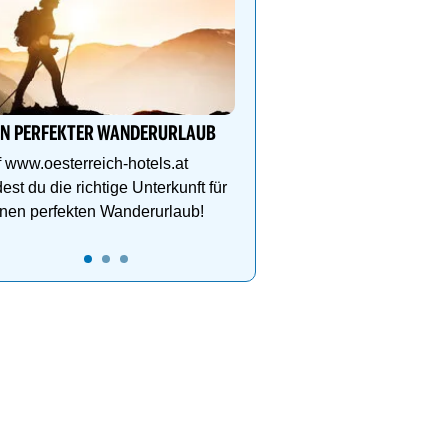
Wanderurlaub im Zillertal
Neuwirt-Finkenberg
Dein Hotel in der Ferien
Finkenberg für Ski- & W
Vergnügen auf bis zu 3
IN PERFEKTER WANDERURLAUB
 www.oesterreich-hotels.at
dest du die richtige Unterkunft für
nen perfekten Wanderurlaub!
19
20