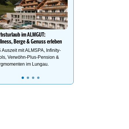
geöffnet!
Die längste Alpen-Achte
Welt ist Abenteuer pur! 
Tickets: www.imster-ber
0
03:00
04:00
05:00
06:00
rbsturlaub im ALMGUT:
lness, Berge & Genuss erleben
 Auszeit mit ALMSPA, Infinity-
ols, Verwöhn-Plus-Pension &
rgmomenten im Lungau.