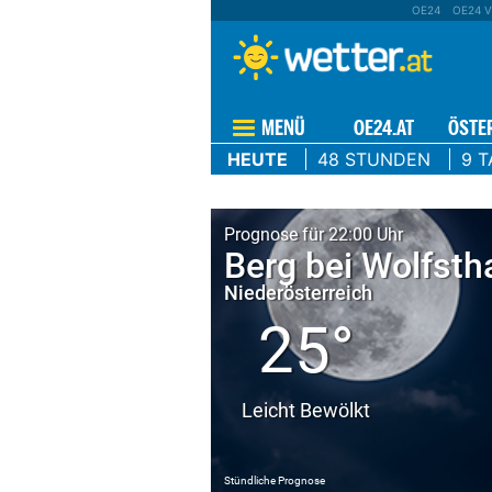
OE24
OE24 V
MENÜ
OE24.AT
ÖSTE
HEUTE
48 STUNDEN
9 T
Prognose für 22:00 Uhr
Berg bei Wolfsth
Niederösterreich
25°
Leicht Bewölkt
Stündliche Prognose