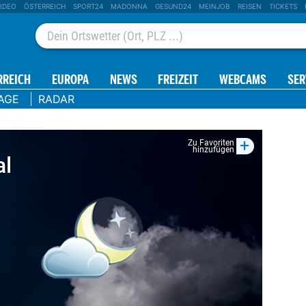
IDEO
ÖSTERREICH
SPORT24
MADONNA
GESUND24
MEINJOB
REISEN
TICKETS
RREICH
EUROPA
NEWS
FREIZEIT
WEBCAMS
SER
AGE
RADAR
+
Zu Favoriten
hinzufügen
al