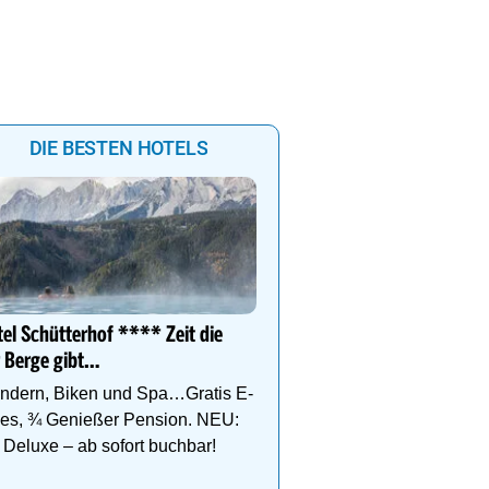
DIE BESTEN HOTELS
Urlaub mit Aussicht im H
Waldfrieden
el Schütterhof **** Zeit die
Hallenbad, Infinitypool,
 Berge gibt…
Fitness, Kulinarik, inkl.
- Dachstein Sommercard
ndern, Biken und Spa…Gratis E-
Wandergebiet.
kes, ¾ Genießer Pension. NEU:
Deluxe – ab sofort buchbar!