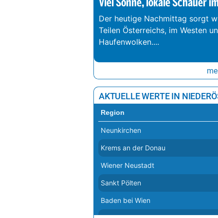
Viel Sonne, lokale Schauer i
Der heutige Nachmittag sorgt we
Teilen Österreichs, im Westen u
Haufenwolken.
...
meh
AKTUELLE WERTE IN NIEDER
Region
Neunkirchen
Krems an der Donau
Wiener Neustadt
Sankt Pölten
Baden bei Wien
Mödling