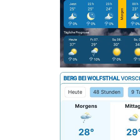
Jetzt
22 h
23 h
00 h
25°
25°
24°
23°
Morgen
0%
0%
0%
0%
Tägliche Prognose
Heute
Fr, 07.
Sa, 08.
So, 
37°
29°
30°
34
0%
10%
0%
BERG BEI WOLFSTHAL
VORSC
Heute
48 Stunden
9 T
Morgens
Mitta
28°
29