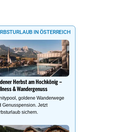
RBSTURLAUB IN ÖSTERREICH
Golden Summits Package
Herbstzauber im Paznau
ldener Herbst am Hochkönig –
Bergabenteuer, Wohlfü
llness & Wandergenuss
und Unterkunft – alles i
initypool, goldene Wanderwege
 Genusspension. Jetzt
bsturlaub sichern.
Alpine Coaster Imst bis 