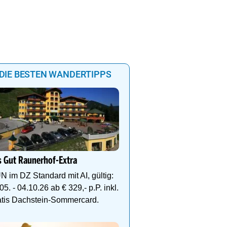
Summits Package |
Mountain Hotel Luis in Kapru
DIE BESTEN WANDERTIPPS
auber im Paznaun
YOUR PLACE TO BE
nteuer, Wohlfühlmomente
Design, Wohlfühlatmosphäre
rkunft – alles inklusive.
Natur. Wellness, Outdoor-Poo
Genießerfrühstück und Top-
**** WohlfühlHotel Sch
Wohlfühl-& Wanderhotel
 Gut Raunerhof-Extra
Fügen/Zillertal, inmitten
Wander- & Skigebiete S
N im DZ Standard mit AI, gültig:
Hochfügen
05. - 04.10.26 ab € 329,- p.P. inkl.
atis Dachstein-Sommercard.