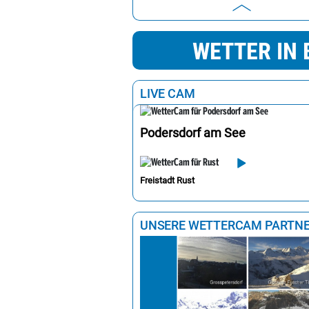
Amstetten
WETTER IN 
Gänserndorf
Horn
LIVE CAM
Korneuburg
Lilienfeld
Podersdorf am See
Melk
Bruck an der Leitha
Freistadt Rust
Scheibbs
Mistelbach
UNSERE WETTERCAM PARTN
Klosterneuburg
Hollabrunn
Tulln an der Donau