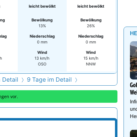
g
leicht bewölkt
leicht bewölkt
ung
Bewölkung
Bewölkung
13%
26%
HE
hlag
Niederschlag
Niederschlag
0 mm
0 mm
Wind
Wind
h
13 km/h
15 km/h
OSO
NNW
 Detail
9 Tage im Detail
Go
We
ngen vor.
Inf
und
Her