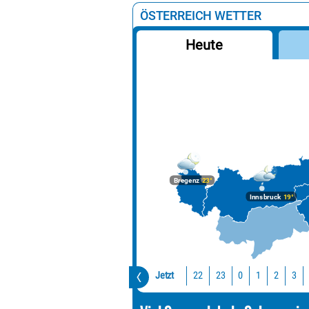
ÖSTERREICH WETTER
Heute
Bregenz
23°
Innsbruck
19°
Jetzt
22
23
0
1
2
3