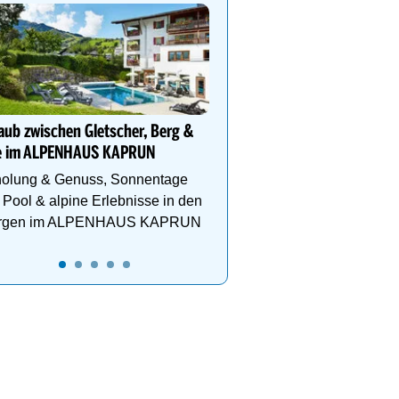
Alpin Life Resort Lürzer
4* Superior Premium Sp
Salzburger Land. Naturb
Eventsauna, Gourmet u
aub zwischen Gletscher, Berg &
e im ALPENHAUS KAPRUN
holung & Genuss, Sonnentage
Pool & alpine Erlebnisse in den
rgen im ALPENHAUS KAPRUN