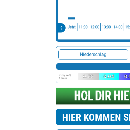
11:00
12:00
13:00
14:00
15
Jetzt
Niederschlag
mm/ m²/
0.02
0.04
0.
15min
HIER KOMMEN S