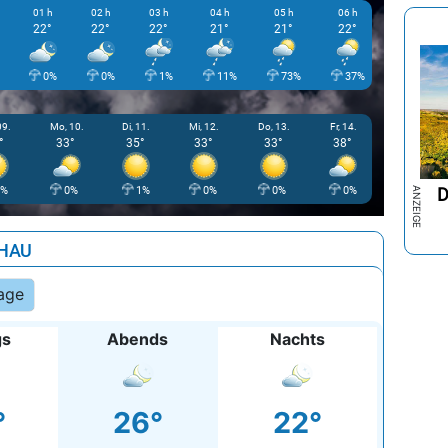
01 h
02 h
03 h
04 h
05 h
06 h
07 h
22°
22°
22°
21°
21°
22°
22°
0%
0%
1%
11%
73%
37%
41%
09.
Mo, 10.
Di, 11.
Mi, 12.
Do, 13.
Fr, 14.
°
33°
35°
33°
33°
38°
D
1%
0%
1%
0%
0%
0%
HAU
age
gs
Abends
Nachts
°
26°
22°