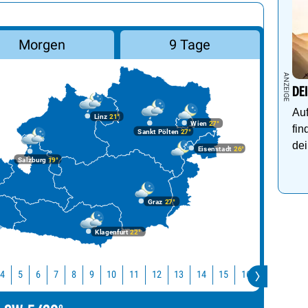
Morgen
9 Tage
DE
Auf
Linz
21°
Wien
27°
fin
Sankt Pölten
27°
dei
Eisenstadt
26°
Salzburg
19°
Graz
27°
Klagenfurt
22°
10
11
12
13
14
15
16
17
18
4
5
6
7
8
9