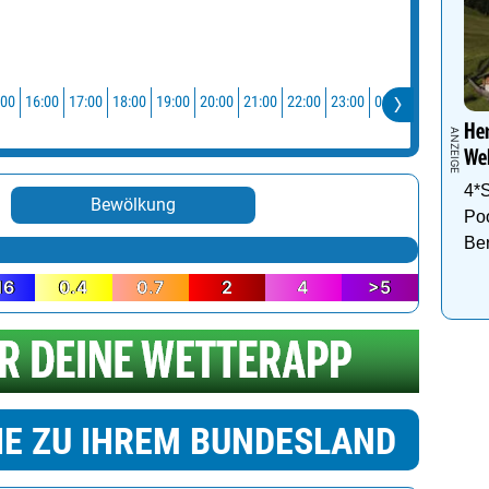
:00
16:00
17:00
18:00
19:00
20:00
21:00
22:00
23:00
00:00
01:00
02:0
He
Wel
4*S
Bewölkung
Po
Be
16
0.4
0.7
2
4
>5
IE ZU IHREM BUNDESLAND