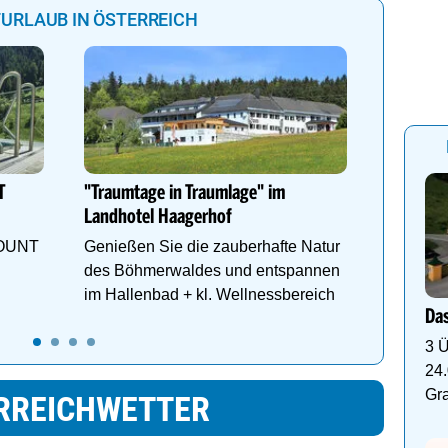
URLAUB IN ÖSTERREICH
Golden 
Herbstz
Bergabe
T
"Traumtage in Traumlage" im
und Unte
Landhotel Haagerhof
MOUNT
Genießen Sie die zauberhafte Natur
des Böhmerwaldes und entspannen
im Hallenbad + kl. Wellnessbereich
Das
3 Ü
24.
Gr
RREICHWETTER