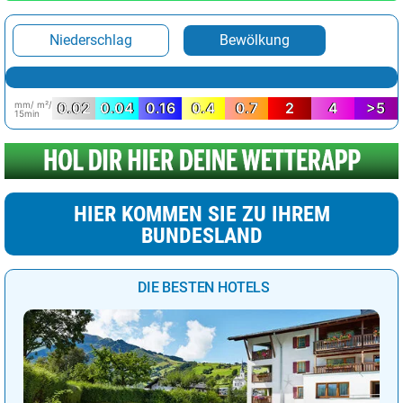
Niederschlag
Bewölkung
mm/ m²/
0.02
0.04
0.16
0.4
0.7
2
4
>5
15min
HIER KOMMEN SIE ZU IHREM
BUNDESLAND
DIE BESTEN HOTELS