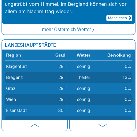
ungetrübt vom Himmel. Im Bergland können sich vor
allem am Nachmittag wieder
...
Mehr lesen
mehr Österreich-Wetter
LANDESHAUPTSTÄDTE
Region
Grad
Wetter
Bewölkung
Klagenfurt
28°
sonnig
0%
Bregenz
29°
heiter
13%
Graz
29°
sonnig
0%
Wien
29°
sonnig
0%
Eisenstadt
30°
sonnig
0%
Linz
30°
sonnig
0%
Salzburg
30°
sonnig
0%