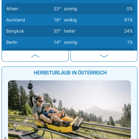
Athen
23°
sonnig
0%
Auckland
18°
wolkig
61%
Bangkok
35°
heiter
24%
Berlin
14°
sonnig
1%
Bern
20°
sonnig
2%
Buenos Aires
16°
heiter
26%
HERBSTURLAUB IN ÖSTERREICH
Canberra
20°
sonnig
0%
Delhi
42°
sonnig
1%
Dubai
31°
sonnig
6%
Havanna
31°
heiter
17%
Istanbul
19°
sonnig
0%
Johannesburg
20°
wolkig
45%