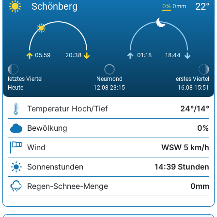
Schönberg
22°
0%
0mm
05:59
20:38
01:18
18:44
letztes Viertel
Neumond
erstes Viertel
Heute
12.08 23:15
16.08 15:51
Temperatur Hoch/Tief
24°/14°
Bewölkung
0%
Wind
WSW 5 km/h
Sonnenstunden
14:39 Stunden
Regen-Schnee-Menge
0mm