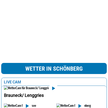
Sankt Pölten
30°
sonnig
0%
Innsbruck
31°
sonnig
0%
WETTER IN SCHÖNBERG
LIVE CAM
Brauneck/ Lenggries