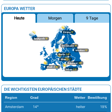
EUROPA WETTER
Morgen
9 Tage
Heute
Kiruna
5°
Reykjavik
9°
Stockholm
9°
Moskau
9°
Berlin
14°
Wien
31°
Bukarest
25°
Madrid
25°
Athen
23°
DIE WICHTIGSTEN EUROPÄISCHEN STÄDTE
Region
Grad
Wetter
Bewölkung
Amsterdam
14°
heiter
19%