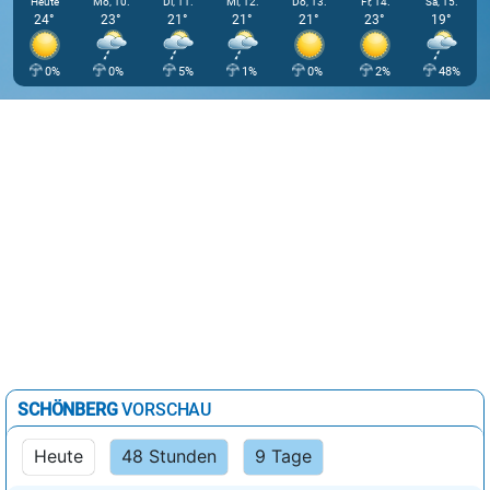
Heute
Mo, 10.
Di, 11.
Mi, 12.
Do, 13.
Fr, 14.
Sa, 15.
24°
23°
21°
21°
21°
23°
19°
0%
0%
5%
1%
0%
2%
48%
SCHÖNBERG
VORSCHAU
Heute
48 Stunden
9 Tage