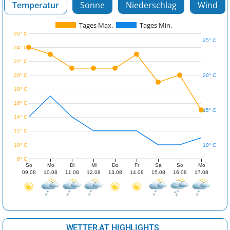
Temperatur
Sonne
Niederschlag
Wind
Tages Max.
Tages Min.
26° C
25° C
24° C
22° C
20° C
20° C
18° C
16° C
15° C
14° C
12° C
10° C
10° C
8° C
So
Mo
Di
Mi
Do
Fr
Sa
So
Mo
09.08
10.08
11.08
12.08
13.08
14.08
15.08
16.08
17.08
WETTER.AT HIGHLIGHTS