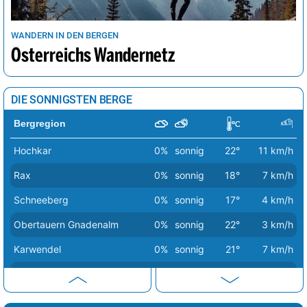
WANDERN IN DEN BERGEN
Österreichs Wandernetz
DIE SONNIGSTEN BERGE
Bergregion
Hochkar
0%
sonnig
22°
11 km/h
Rax
0%
sonnig
18°
7 km/h
Schneeberg
0%
sonnig
17°
4 km/h
Obertauern Gnadenalm
0%
sonnig
22°
3 km/h
Karwendel
0%
sonnig
21°
7 km/h
Turracher Höhe
0%
sonnig
21°
6 km/h
Großglockner
0%
sonnig
5°
6 km/h