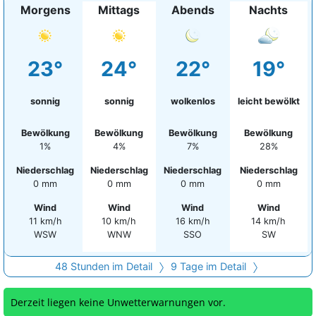
Morgens
Mittags
Abends
Nachts
23°
24°
22°
19°
sonnig
sonnig
wolkenlos
leicht bewölkt
Bewölkung
Bewölkung
Bewölkung
Bewölkung
1%
4%
7%
28%
Niederschlag
Niederschlag
Niederschlag
Niederschlag
0 mm
0 mm
0 mm
0 mm
Wind
Wind
Wind
Wind
11 km/h
10 km/h
16 km/h
14 km/h
WSW
WNW
SSO
SW
48 Stunden im Detail
9 Tage im Detail
Derzeit liegen keine Unwetterwarnungen vor.