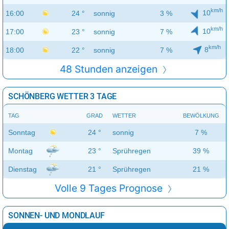
km/h
10
16:00
24 °
sonnig
3 %
km/h
10
17:00
23 °
sonnig
7 %
km/h
8
18:00
22 °
sonnig
7 %
48 Stunden anzeigen
SCHÖNBERG WETTER 3 TAGE
TAG
GRAD
WETTER
BEWÖLKUNG
Sonntag
24 °
sonnig
7 %
Montag
23 °
Sprühregen
39 %
Dienstag
21 °
Sprühregen
21 %
Volle 9 Tages Prognose
SONNEN- UND MONDLAUF