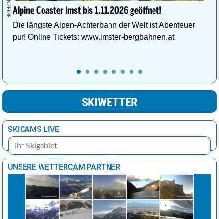
Kairo
27°
sonnig
3%
Alpine Coaster Imst bis 1.11.2026 geöffnet!
Lima
23°
wolkig
44%
Die längste Alpen-Achterbahn der Welt ist Abenteuer
pur! Online Tickets: www.imster-bergbahnen.at
London
19°
wolkig
61%
Los Angeles
18°
leichte Regenschauer
29%
Madrid
25°
sonnig
3%
Mexiko-Stadt
30°
heiter
19%
SKIWETTER
Moskau
9°
Regen
100%
SKICAMS LIVE
Nairobi
25°
Regenschauer
65%
New York
12°
wolkig
42%
Ottawa
17°
heiter
15%
UNSERE WETTERCAM PARTNER
Panama-Stadt
30°
leichte Regenschauer
29%
Paris
22°
sonnig
8%
Peking
25°
sonnig
0%