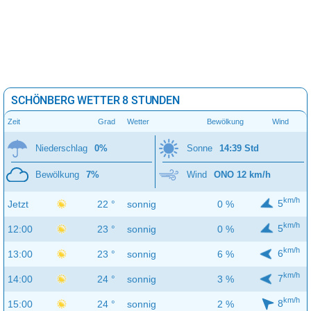
SCHÖNBERG WETTER 8 STUNDEN
Zeit
Grad
Wetter
Bewölkung
Wind
Niederschlag
0%
Sonne
14:39 Std
Bewölkung
7%
Wind
ONO 12 km/h
km/h
5
Jetzt
22 °
sonnig
0 %
km/h
5
12:00
23 °
sonnig
0 %
km/h
6
13:00
23 °
sonnig
6 %
km/h
7
14:00
24 °
sonnig
3 %
km/h
8
15:00
24 °
sonnig
2 %