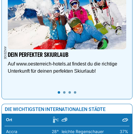
Valletta
17°
sonnig
2%
Vatikan Stadt
23°
sonnig
0%
Vilnius
7°
leichte Schneeschauer
48%
Warschau
11°
heiter
17%
Wien
28°
sonnig
0%
DEIN PERFEKTER SKIURLAUB
Auf www.oesterreich-hotels.at findest du die richtige
Zagreb
21°
sonnig
0%
Unterkunft für deinen perfekten Skiurlaub!
DIE WICHTIGSTEN INTERNATIONALEN STÄDTE
Ort
Accra
28°
leichte Regenschauer
37%