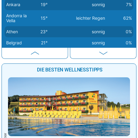
Ankara
19°
sonnig
7%
Andorra la
15°
leichter Regen
62%
Vella
Athen
23°
sonnig
0%
Belgrad
21°
sonnig
0%
Berlin
14°
sonnig
1%
Bern
20°
sonnig
2%
DIE BESTEN WELLNESSTIPPS
Bratislava
16°
sonnig
1%
Brüssel
18°
sonnig
0%
Budapest
17°
sonnig
0%
Bukarest
25°
sonnig
1%
Chisinau
21°
heiter
26%
Dublin
16°
leichte Regenschauer
49%