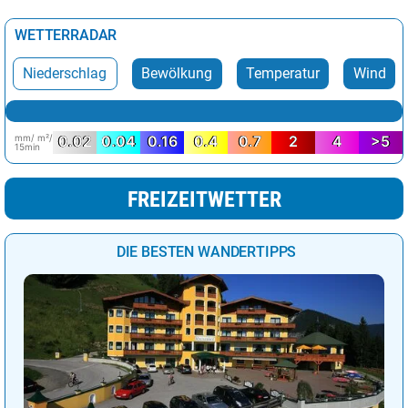
Wellington
16°
heiter
24%
WETTERRADAR
Wien
31°
sonnig
0%
Niederschlag
Bewölkung
Temperatur
Wind
mm/ m²/
0.02
0.04
0.16
0.4
0.7
2
4
>5
15min
FREIZEITWETTER
DIE BESTEN WANDERTIPPS