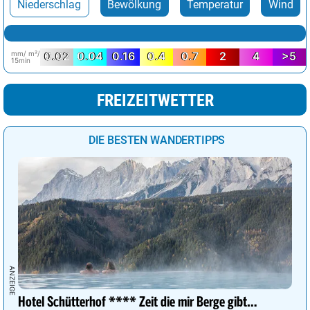
Niederschlag
Bewölkung
Temperatur
Wind
mm/ m²/
0.02
0.04
0.16
0.4
0.7
2
4
>5
15min
FREIZEITWETTER
DIE BESTEN WANDERTIPPS
Hotel Schütterhof **** Zeit die mir Berge gibt…