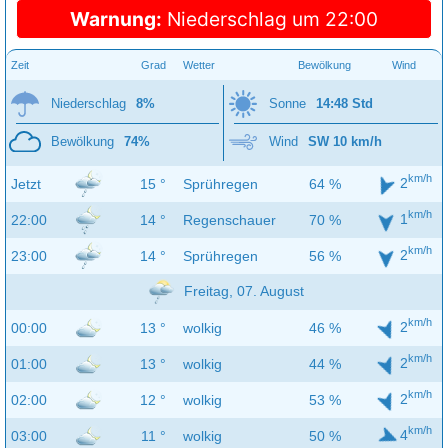
Warnung:
Niederschlag um 22:00
Zeit
Grad
Wetter
Bewölkung
Wind
Niederschlag
8%
Sonne
14:48 Std
Bewölkung
74%
Wind
SW 10 km/h
km/h
2
Jetzt
15 °
Sprühregen
64 %
km/h
1
22:00
14 °
Regenschauer
70 %
km/h
2
23:00
14 °
Sprühregen
56 %
Freitag, 07. August
km/h
2
00:00
13 °
wolkig
46 %
km/h
2
01:00
13 °
wolkig
44 %
km/h
2
02:00
12 °
wolkig
53 %
km/h
4
03:00
11 °
wolkig
50 %