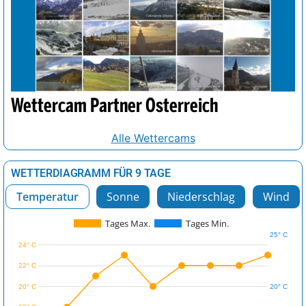
Wettercam Partner Österreich
Alle Wettercams
WETTERDIAGRAMM FÜR 9 TAGE
Temperatur
Sonne
Niederschlag
Wind
Tages Max.
Tages Min.
25° C
24° C
22° C
20° C
20° C