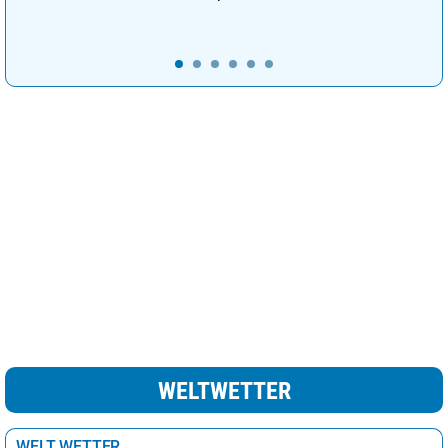
Kopenhagen
10°
heiter
20%
Lissabon
24°
heiter
12%
Ljubljana
22°
sonnig
7%
London
19°
wolkig
61%
Luxemburg
19°
heiter
15%
Madrid
25°
sonnig
3%
leichte Schnee /
Minsk
7°
69%
Regenschauer
Moskau
9°
Regen
100%
Nikosia
24°
heiter
22%
Oslo
10°
wolkig
38%
WELTWETTER
Paris
22°
sonnig
8%
Podgorica
27°
sonnig
10%
WELT WETTER