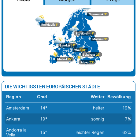
Murmansk
3°
Reykjavik
9°
Stockholm
9°
Moskau
9°
London
19°
Wien
34°
Bukarest
25°
Madrid
25°
Athen
23°
DIE WICHTIGSTEN EUROPÄISCHEN STÄDTE
Region
Grad
Wetter
Bewölkung
Amsterdam
14°
heiter
19%
Ankara
19°
sonnig
7%
Andorra la
15°
leichter Regen
62%
Vella