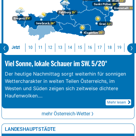
Wien
32°
Großer Priel
62%
Regenschauer
12°
3 km/h
Sankt Pölten
28°
Eisenstadt
33°
Salzburg
26°
Schesaplana
65%
Sprühregen
8°
7 km/h
Bregenz
24°
Innsbruck
26°
Graz
32°
Traunstein
68%
Regenschauer
18°
8 km/h
Klagenfurt
29°
Hochficht
71%
Sprühregen
18°
11 km/h
Sattelkarspitze
81%
Sprühregen
11°
2 km/h
Jetzt
10
11
12
13
14
15
16
17
18
19
20
Viel Sonne, lokale Schauer im SW. 5/20°
Der heutige Nachmittag sorgt weiterhin für sonnigen
Wettercharakter in weiten Teilen Österreichs, im
Westen und Süden zeigen sich zeitweise dichtere
Haufenwolken.
...
Mehr lesen
mehr Österreich-Wetter
LANDESHAUPTSTÄDTE