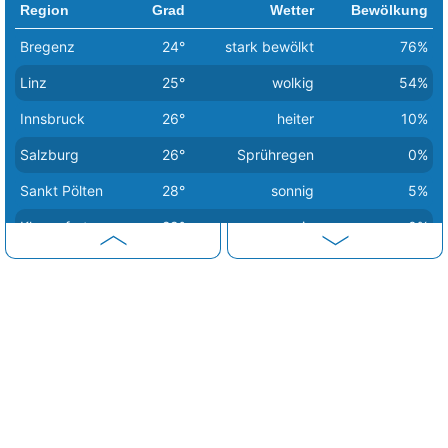
Region
Grad
Wetter
Bewölkung
Bregenz
24°
stark bewölkt
76%
Linz
25°
wolkig
54%
Innsbruck
26°
heiter
10%
Salzburg
26°
Sprühregen
0%
Sankt Pölten
28°
sonnig
5%
Klagenfurt
29°
sonnig
0%
Graz
32°
sonnig
0%
Wien
32°
sonnig
9%
Eisenstadt
33°
sonnig
1%