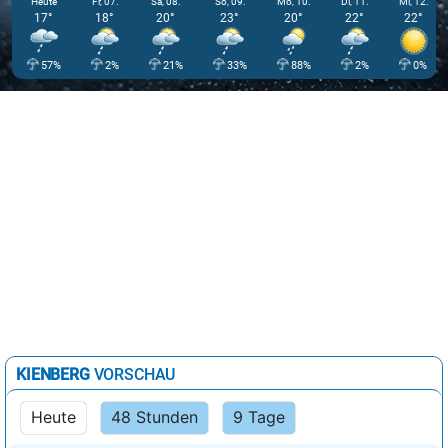
Heute
Fr, 07.
Sa, 08.
So, 09.
Mo, 10.
Di, 11.
Mi, 12.
17°
18°
20°
23°
20°
22°
22°
57%
2%
21%
33%
88%
2%
0%
KIENBERG
VORSCHAU
Heute
48 Stunden
9 Tage