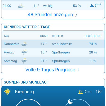
km/h
5
04:00
11 °
wolkig
53 %
48 Stunden anzeigen
KIENBERG WETTER 3 TAGE
TAG
GRAD
WETTER
BEWÖLKUNG
Donnerstag
17 °
stark bewölkt
74 %
Freitag
18 °
Sprühregen
28 %
Samstag
21 °
Sprühregen
1 %
Volle 9 Tages Prognose
SONNEN- UND MONDLAUF
Kienberg
15°
3%
10mm