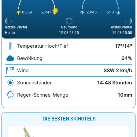
05:59
20:47
23:45
15:10
letztes Viertel
Neumond
erstes Viertel
Heute
12.08 23:15
16.08 15:50
Temperatur Hoch/Tief
17°/14°
Bewölkung
64%
Wind
SSW 2 km/h
Sonnenstunden
14:48 Stunden
Regen-Schnee-Menge
10mm
DIE BESTEN SKIHOTELS