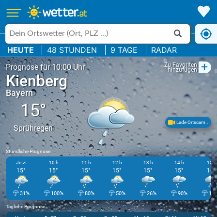
HEUTE
48 STUNDEN
9 TAGE
RADAR
+
Zu Favoriten
Prognose für 10:00 Uhr
hinzufügen
Kienberg
Bayern
15°
Lade Ortscam..
Sprühregen
Stündliche Prognose
Jetzt
10 h
11 h
12 h
13 h
14 h
15 h
15°
15°
15°
15°
15°
15°
16°
31%
100%
80%
50%
26%
90%
10
Tägliche Prognose