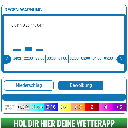
REGEN-WARNUNG
mm
mm
mm
0.04
0.26
0.04
22:00
23:00
00:00
01:00
02:00
03:00
04:00
05:00
06:00
Jetzt
Niederschlag
Bewölkung
mm/ m²/
0.02
0.04
0.16
0.4
0.7
2
4
>5
15min