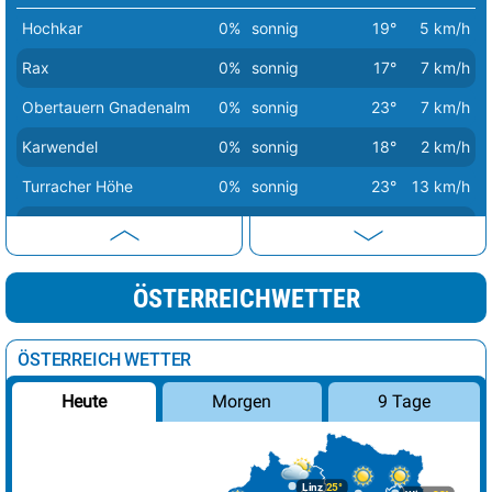
Hochkar
0%
sonnig
19°
5 km/h
Rax
0%
sonnig
17°
7 km/h
Obertauern Gnadenalm
0%
sonnig
23°
7 km/h
Karwendel
0%
sonnig
18°
2 km/h
Turracher Höhe
0%
sonnig
23°
13 km/h
Großglockner
0%
sonnig
6°
16 km/h
Präbichl
0%
sonnig
22°
9 km/h
ÖSTERREICHWETTER
Ötscher
0%
Sprühregen
16°
6 km/h
Hoher Dachstein
0%
sonnig
7°
3 km/h
ÖSTERREICH WETTER
Brenner
0%
sonnig
19°
5 km/h
Morgen
9 Tage
Heute
Brunnenkogel
5%
sonnig
8°
8 km/h
Schneeberg
60%
Regenschauer
16°
6 km/h
Linz
25°