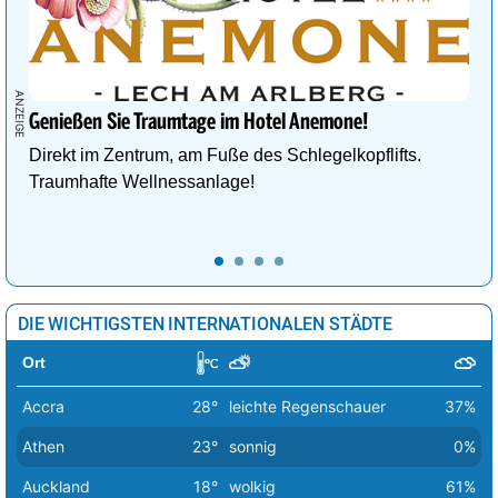
Vilnius
7°
leichte Schneeschauer
48%
Warschau
11°
heiter
17%
Wien
32°
sonnig
9%
Genießen Sie Traumtage im Hotel Anemone!
Direkt im Zentrum, am Fuße des Schlegelkopflifts.
Zagreb
21°
sonnig
0%
Traumhafte Wellnessanlage!
DIE WICHTIGSTEN INTERNATIONALEN STÄDTE
Ort
Accra
28°
leichte Regenschauer
37%
Athen
23°
sonnig
0%
Auckland
18°
wolkig
61%