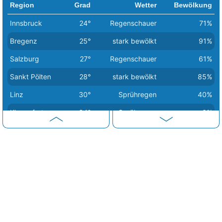
Region
Grad
Wetter
Bewölkung
Innsbruck
24°
Regenschauer
71%
Bregenz
25°
stark bewölkt
91%
Salzburg
27°
Regenschauer
61%
Sankt Pölten
28°
stark bewölkt
85%
Linz
30°
Sprühregen
40%
Klagenfurt
34°
Sprühregen
0%
Wien
34°
heiter
22%
Eisenstadt
36°
sonnig
0%
Graz
37°
sonnig
0%