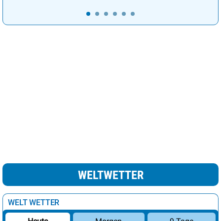
Lissabon
24°
heiter
12%
Ljubljana
22°
sonnig
7%
London
19°
wolkig
61%
Luxemburg
19°
heiter
15%
Madrid
25°
sonnig
3%
leichte Schnee /
Minsk
7°
69%
Regenschauer
Moskau
9°
Regen
100%
Nikosia
24°
heiter
22%
Oslo
10°
wolkig
38%
WELTWETTER
Paris
22°
sonnig
8%
Podgorica
27°
sonnig
10%
WELT WETTER
Prag
14°
heiter
12%