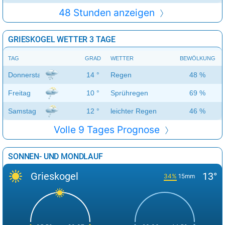
48 Stunden anzeigen
GRIESKOGEL WETTER 3 TAGE
TAG
GRAD
WETTER
BEWÖLKUNG
Donnerstag
14 °
Regen
48 %
Freitag
10 °
Sprühregen
69 %
Samstag
12 °
leichter Regen
46 %
Volle 9 Tages Prognose
SONNEN- UND MONDLAUF
Grieskogel
13°
34%
15mm