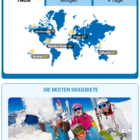
Morgen
9 Tage
Heute
Reykjavik
9°
leichte Regenschauer
82%
Riga
6°
leichte Schneeschauer
19%
Rom
19°
sonnig
1%
Anchorage
7°
Sarajevo
22°
sonnig
0%
Paris
22°
Mexiko-Stadt
30°
Skopje
24°
sonnig
1%
Jakarta
31°
Avarua
25°
Sofia
21°
sonnig
3%
Stockholm
9°
stark bewölkt
64%
Tallinn
6°
wolkig
44%
DIE BESTEN SKIGEBIETE
Tirana
22°
sonnig
3%
Vaduz
22°
heiter
11%
Valletta
17°
sonnig
2%
Vatikan Stadt
23°
sonnig
0%
Vilnius
7°
leichte Schneeschauer
48%