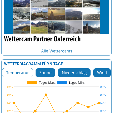
Wettercam Partner Österreich
Alle Wettercams
WETTERDIAGRAMM FÜR 9 TAGE
Temperatur
Sonne
Niederschlag
Wind
Tages Max.
Tages Min.
18° C
18° C
16° C
16° C
14° C
14° C
12° C
12° C