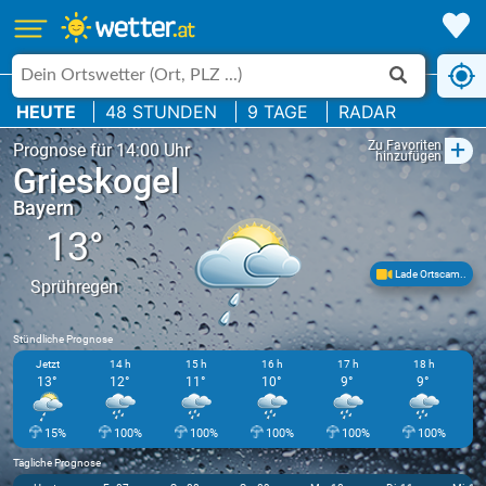
HEUTE
48 STUNDEN
9 TAGE
RADAR
+
Zu Favoriten
Prognose für 14:00 Uhr
hinzufügen
Grieskogel
Bayern
13°
Lade Ortscam..
Sprühregen
Stündliche Prognose
Jetzt
14 h
15 h
16 h
17 h
18 h
13°
12°
11°
10°
9°
9°
15%
100%
100%
100%
100%
100%
Tägliche Prognose