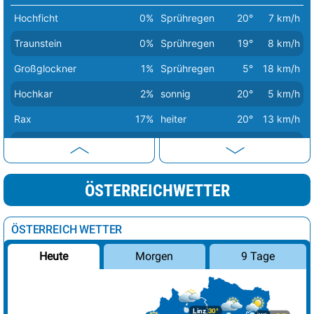
Hochficht
0%
Sprühregen
20°
7 km/h
Traunstein
0%
Sprühregen
19°
8 km/h
Großglockner
1%
Sprühregen
5°
18 km/h
Hochkar
2%
sonnig
20°
5 km/h
Rax
17%
heiter
20°
13 km/h
Präbichl
21%
Sprühregen
27°
10 km/h
Brunnenkogel
52%
Sprühregen
9°
4 km/h
ÖSTERREICHWETTER
Hoher Dachstein
61%
Regenschauer
8°
10 km/h
Schesaplana
64%
Sprühregen
9°
7 km/h
ÖSTERREICH WETTER
Schneeberg
68%
Sprühregen
19°
13 km/h
Morgen
9 Tage
Heute
Großer Priel
69%
Regenschauer
14°
6 km/h
Obertauern Gnadenalm
69%
Regenschauer
20°
6 km/h
Linz
30°