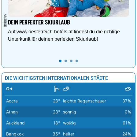
Warschau
11°
heiter
17%
Wien
34°
heiter
22%
DEIN PERFEKTER SKIURLAUB
Auf www.oesterreich-hotels.at findest du die richtige
Zagreb
21°
sonnig
0%
Unterkunft für deinen perfekten Skiurlaub!
DIE WICHTIGSTEN INTERNATIONALEN STÄDTE
Ort
Accra
28°
leichte Regenschauer
37%
Athen
23°
sonnig
0%
Auckland
18°
wolkig
61%
Bangkok
35°
heiter
24%