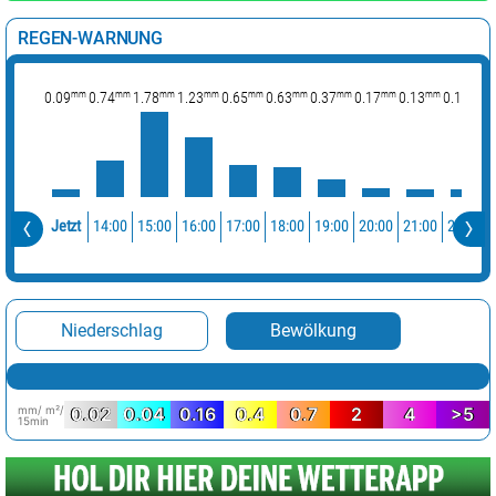
REGEN-WARNUNG
mm
mm
mm
mm
mm
mm
mm
mm
mm
mm
0.09
0.74
1.78
1.23
0.65
0.63
0.37
0.17
0.13
0.13
0
14:00
15:00
16:00
17:00
18:00
19:00
20:00
21:00
22:00
Jetzt
Niederschlag
Bewölkung
mm/ m²/
0.02
0.04
0.16
0.4
0.7
2
4
>5
15min