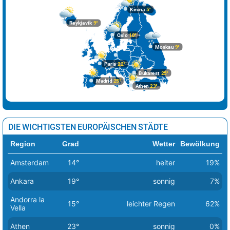
Kiruna
5°
Reykjavik
9°
Oslo
10°
Moskau
9°
Paris
22°
Bukarest
25°
Madrid
25°
Athen
23°
DIE WICHTIGSTEN EUROPÄISCHEN STÄDTE
Region
Grad
Wetter
Bewölkung
Amsterdam
14°
heiter
19%
Ankara
19°
sonnig
7%
Andorra la
15°
leichter Regen
62%
Vella
Athen
23°
sonnig
0%