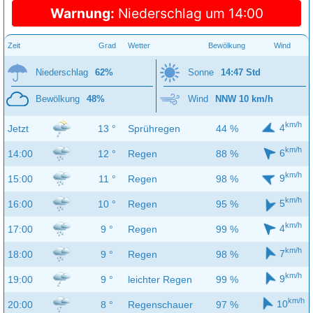
Warnung:
Niederschlag um 14:00
Zeit
Grad
Wetter
Bewölkung
Wind
Niederschlag
62%
Sonne
14:47 Std
Bewölkung
48%
Wind
NNW 10 km/h
km/h
4
Jetzt
13 °
Sprühregen
44 %
km/h
6
14:00
12 °
Regen
88 %
km/h
9
15:00
11 °
Regen
98 %
km/h
5
16:00
10 °
Regen
95 %
km/h
4
17:00
9 °
Regen
99 %
km/h
7
18:00
9 °
Regen
98 %
km/h
9
19:00
9 °
leichter Regen
99 %
km/h
10
20:00
8 °
Regenschauer
97 %