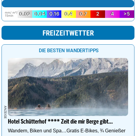
mm/ m²/
0.02
0.04
0.16
0.4
0.7
2
4
>5
15min
FREIZEITWETTER
DIE BESTEN WANDERTIPPS
Hotel Schütterhof **** Zeit die mir Berge gibt…
Wandern, Biken und Spa…Gratis E-Bikes, ¾ Genießer