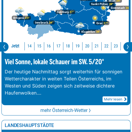
Wien
34°
Karwendel
75%
Regenschauer
17°
3 km/h
Sankt Pölten
28°
Eisenstadt
36°
Salzburg
27°
Ötscher
76%
leichter Regen
19°
7 km/h
Bregenz
25°
Innsbruck
24°
Graz
37°
Turracher Höhe
77%
leichter Regen
18°
6 km/h
Klagenfurt
34°
Brenner
86%
Sprühregen
19°
7 km/h
Sattelkarspitze
88%
Regenschauer
11°
9 km/h
Jetzt
14
15
16
17
18
19
20
21
22
23
0
Viel Sonne, lokale Schauer im SW. 5/20°
Der heutige Nachmittag sorgt weiterhin für sonnigen
Wettercharakter in weiten Teilen Österreichs, im
Westen und Süden zeigen sich zeitweise dichtere
Haufenwolken.
...
Mehr lesen
mehr Österreich-Wetter
LANDESHAUPTSTÄDTE