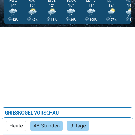
Heute
Fr, 07.
Sa, 08.
So, 09.
Mo, 10.
Di, 11.
Mi, 12.
14°
10°
12°
16°
11°
12°
14°
62%
42%
88%
26%
100%
27%
3%
GRIESKOGEL
VORSCHAU
Heute
48 Stunden
9 Tage