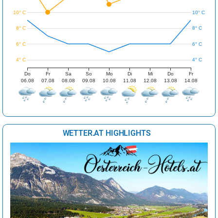
10° C
10° C
8° C
8° C
6° C
6° C
4° C
4° C
Do
Fr
Sa
So
Mo
Di
Mi
Do
Fr
06.08
07.08
08.08
09.08
10.08
11.08
12.08
13.08
14.08
WETTER.AT HIGHLIGHTS