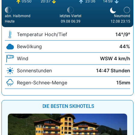
05:50
20:37
23:36
14:59
abn. Halbmond
letztes Viertel
Neumond
Heute
09.08 06:39
12.08 23:15
Temperatur Hoch/Tief
14°/9°
Bewölkung
44%
Wind
WSW 4 km/h
Sonnenstunden
14:47 Stunden
Regen-Schnee-Menge
15mm
DIE BESTEN SKIHOTELS