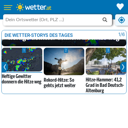
UNWETTER IM ANMARSCH
1/6
DIE WETTER-STORYS DES TAGES
Heftige Gewitter donnern die Hitze weg
1
2
3
Heftige Gewitter
Hitze-Hammer: 41,2
Rekord-Hitze: So
donnern die Hitze weg
Grad in Bad Deutsch-
gehts jetzt weiter
Altenburg