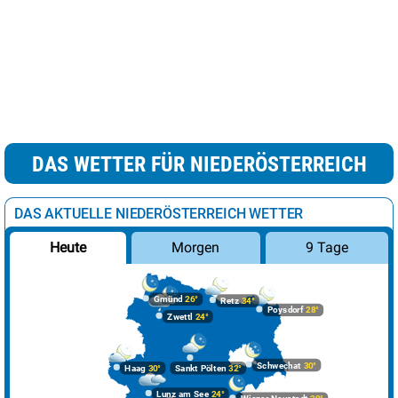
DAS WETTER FÜR NIEDERÖSTERREICH
DAS AKTUELLE NIEDERÖSTERREICH WETTER
Morgen
9 Tage
Heute
Gmünd
26°
Retz
34°
Poysdorf
28°
Zwettl
24°
Schwechat
30°
Haag
30°
Sankt Pölten
32°
Lunz am See
24°