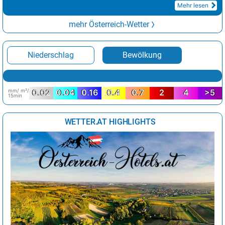
Mehr lesen
mehr Österreich-Wetter
Niederschlag
Bewölkung
mm/ m²/
0.02
0.04
0.16
0.4
0.7
2
4
>5
15min
WETTER.AT HIGHLIGHTS