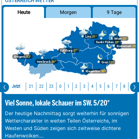
ÖSTERREICH WETTER
Morgen
9 Tage
Heute
Linz
31°
Wien
32°
Sankt Pölten
32°
Eisenstadt
28°
Salzburg
27°
Bregenz
22°
Innsbruck
21°
Graz
29°
Klagenfurt
30°
Jetzt
21
22
23
0
1
2
3
4
5
6
7
8
9
Viel Sonne, lokale Schauer im SW. 5/20°
Der heutige Nachmittag sorgt weiterhin für sonnigen
Wettercharakter in weiten Teilen Österreichs, im
Westen und Süden zeigen sich zeitweise dichtere
Haufenwolken.
...