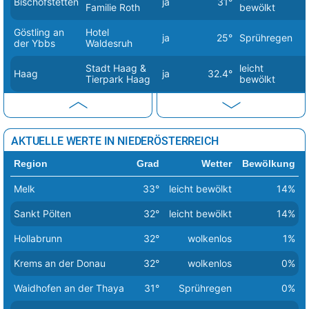
Bischofstetten
ja
31°
Familie Roth
bewölkt
Göstling an
Hotel
ja
25°
Sprühregen
der Ybbs
Waldesruh
Stadt Haag &
leicht
Haag
ja
32.4°
Tierpark Haag
bewölkt
Kirchberg am
Molzbachhof
ja
29.4°
wolkenlos
Wechsel
HAUBIVERSUM
AKTUELLE WERTE IN NIEDERÖSTERREICH
– Die Brot-
Petzenkirchen
ja
32°
Sprühregen
Erlebniswelt
Region
Grad
Wetter
Bewölkung
von Haubis
Melk
33°
leicht bewölkt
14%
Pottenbrunn
leicht
Mowis GmbH
Nein
32°
(Sankt Pölten)
bewölkt
Sankt Pölten
32°
leicht bewölkt
14%
Puchberg am
Hotel
Hollabrunn
32°
wolkenlos
1%
ja
29.3°
wolkenlos
Schneeberg
Schneeberghof
Krems an der Donau
32°
wolkenlos
0%
Bramac
Pöchlarn
ja
36.6°
Sprühregen
Dachsysteme
Waidhofen an der Thaya
31°
Sprühregen
0%
Kaiser-Rast
leicht