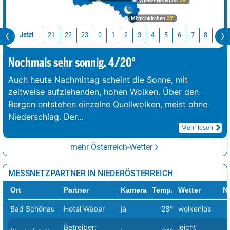
Wiener Neustadt
29°
Mönichkirchen
25°
Jetzt
21
22
23
0
1
2
3
4
5
6
7
8
9
Nochmals sehr sonnig. 4/20°
Auch heute Nachmittag scheint die Sonne, mit
zeitweise aufziehenden, hohen Wolken. Über den
Bergen entstehen einzelne Quellwolken, meist ohne
Niederschlag. Der
...
Mehr lesen
mehr Österreich-Wetter
MESSNETZPARTNER IN NIEDERÖSTERREICH
Ort
Partner
Kamera
Temp.
Wetter
N
Bad Schönau
Hotel Weber
ja
28°
wolkenlos
Betreiber:
leicht