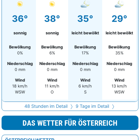
Horn
27°
wolkenlos
0%
36°
38°
35°
29°
Bruck an der Leitha
27°
leicht bewölkt
14%
Gmünd
26°
wolkenlos
0%
sonnig
sonnig
leicht bewölkt
leicht bewölkt
Zwettl
24°
Sprühregen
0%
Bewölkung
Bewölkung
Bewölkung
Bewölkung
0%
6%
17%
35%
Niederschlag
Niederschlag
Niederschlag
Niederschlag
0 mm
0 mm
0 mm
0 mm
Wind
Wind
Wind
Wind
18 km/h
11 km/h
6 km/h
13 km/h
WSW
O
S
WSW
48 Stunden im Detail
9 Tage im Detail
DAS WETTER FÜR ÖSTERREICH