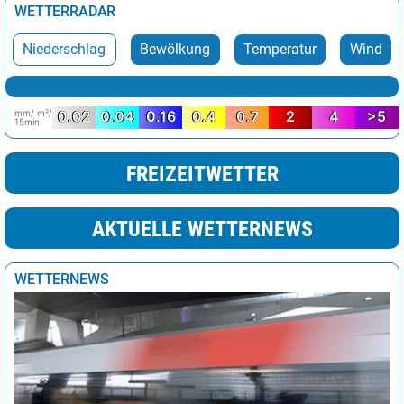
WETTERRADAR
Niederschlag
Bewölkung
Temperatur
Wind
mm/ m²/
0.02
0.04
0.16
0.4
0.7
2
4
>5
15min
FREIZEITWETTER
AKTUELLE WETTERNEWS
WETTERNEWS