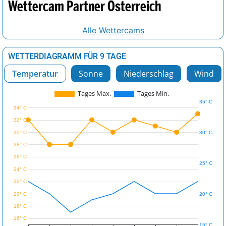
Wettercam Partner Österreich
Alle Wettercams
WETTERDIAGRAMM FÜR 9 TAGE
Temperatur
Sonne
Niederschlag
Wind
Tages Max.
Tages Min.
35° C
34° C
32° C
30° C
30° C
28° C
26° C
25° C
24° C
22° C
20° C
20° C
18° C
16° C
15° C