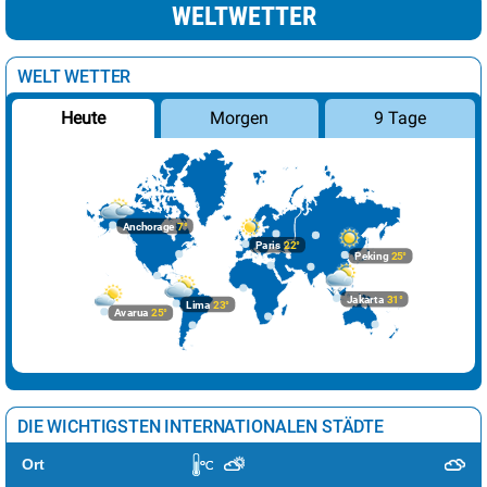
WELTWETTER
Paris
22°
sonnig
8%
Podgorica
27°
sonnig
10%
WELT WETTER
Prag
14°
heiter
12%
Morgen
9 Tage
Heute
Reykjavik
9°
leichte Regenschauer
82%
Riga
6°
leichte Schneeschauer
19%
Rom
19°
sonnig
1%
Anchorage
7°
Sarajevo
22°
sonnig
0%
Paris
22°
Peking
25°
Skopje
24°
sonnig
1%
Jakarta
31°
Lima
23°
Avarua
25°
Sofia
21°
sonnig
3%
Stockholm
9°
stark bewölkt
64%
Tallinn
6°
wolkig
44%
DIE WICHTIGSTEN INTERNATIONALEN STÄDTE
Tirana
22°
sonnig
3%
Ort
Vaduz
22°
heiter
11%