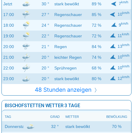
km/h
7
Jetzt
30 °
stark bewölkt
89 %
km/h
10
17:00
27 °
Regenschauer
85 %
km/h
9
18:00
24 °
Regenschauer
72 %
km/h
11
19:00
22 °
Regenschauer
72 %
km/h
13
20:00
21 °
Regen
84 %
km/h
10
21:00
20 °
leichter Regen
74 %
km/h
10
22:00
20 °
Sprühregen
68 %
km/h
12
23:00
20 °
stark bewölkt
80 %
48 Stunden anzeigen
BISCHOFSTETTEN WETTER 3 TAGE
TAG
GRAD
WETTER
BEWÖLKUNG
Donnerstag
32 °
stark bewölkt
70 %