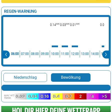
REGEN-WARNUNG
mm
mm
mm
mm
0.14
0.03
0.01
0.04
0
06:00
07:00
08:00
09:00
10:00
11:00
12:00
13:00
14:00
15:00
Niederschlag
Bewölkung
mm/ m²/
0.02
0.04
0.16
0.4
0.7
2
4
>5
15min