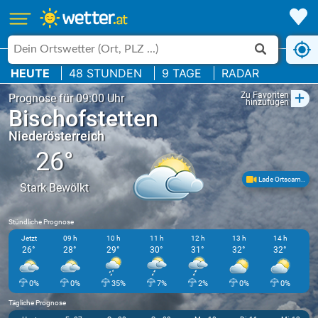
HEUTE
48 STUNDEN
9 TAGE
RADAR
+
Zu Favoriten
Prognose für 09:00 Uhr
hinzufügen
Bischofstetten
Niederösterreich
26°
Lade Ortscam..
Stark Bewölkt
Stündliche Prognose
Jetzt
09 h
10 h
11 h
12 h
13 h
14 h
26°
28°
29°
30°
31°
32°
32°
0%
0%
35%
7%
2%
0%
0%
Tägliche Prognose