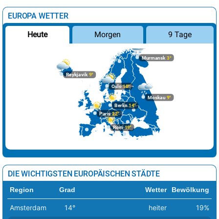
EUROPA WETTER
Morgen
9 Tage
Heute
Murmansk
3°
Reykjavik
9°
Oslo
10°
Moskau
9°
Berlin
14°
Paris
22°
Rom
19°
DIE WICHTIGSTEN EUROPÄISCHEN STÄDTE
Region
Grad
Wetter
Bewölkung
Amsterdam
14°
heiter
19%