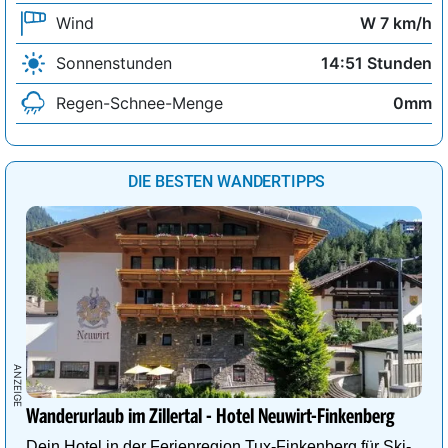
Wind
W 7 km/h
Sonnenstunden
14:51 Stunden
Regen-Schnee-Menge
0mm
DIE BESTEN WANDERTIPPS
Wanderurlaub im Zillertal - Hotel Neuwirt-Finkenberg
Dein Hotel in der Ferienregion Tux-Finkenberg für Ski-