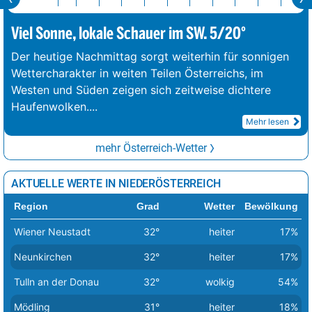
Viel Sonne, lokale Schauer im SW. 5/20°
Der heutige Nachmittag sorgt weiterhin für sonnigen
Wettercharakter in weiten Teilen Österreichs, im
Westen und Süden zeigen sich zeitweise dichtere
Haufenwolken.
...
Mehr lesen
mehr Österreich-Wetter
AKTUELLE WERTE IN NIEDERÖSTERREICH
Region
Grad
Wetter
Bewölkung
Wiener Neustadt
32°
heiter
17%
Neunkirchen
32°
heiter
17%
Tulln an der Donau
32°
wolkig
54%
Mödling
31°
heiter
18%