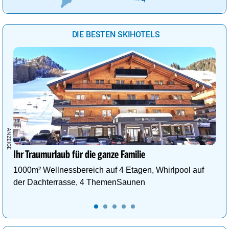
Vancouver
14°
sonnig
4%
Wellington
16°
heiter
24%
DIE BESTEN SKIHOTELS
Wien
34°
Sprühregen
37%
Ihr Traumurlaub für die ganze Familie
1000m² Wellnessbereich auf 4 Etagen, Whirlpool auf
der Dachterrasse, 4 ThemenSaunen