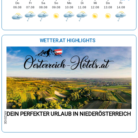
Do
Fr
Sa
So
Mo
Di
Mi
Do
Fr
06.08
07.08
08.08
09.08
10.08
11.08
12.08
13.08
14.08
WETTER.AT HIGHLIGHTS
DEIN PERFEKTER URLAUB IN NIEDERÖSTERREICH