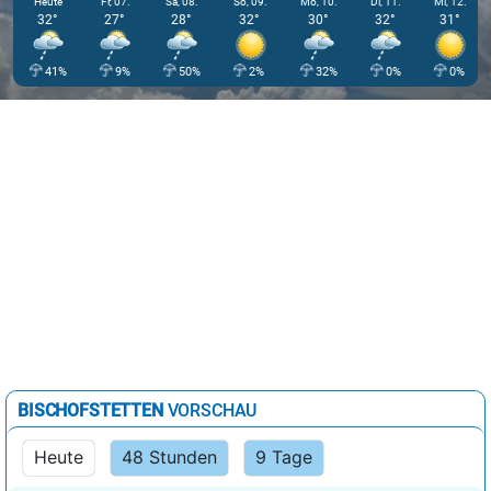
Heute
Fr, 07.
Sa, 08.
So, 09.
Mo, 10.
Di, 11.
Mi, 12.
32°
27°
28°
32°
30°
32°
31°
41%
9%
50%
2%
32%
0%
0%
BISCHOFSTETTEN
VORSCHAU
Heute
48 Stunden
9 Tage