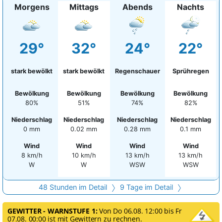
Morgens
Mittags
Abends
Nachts
29°
32°
24°
22°
stark bewölkt
stark bewölkt
Regenschauer
Sprühregen
Bewölkung
Bewölkung
Bewölkung
Bewölkung
80%
51%
74%
82%
Niederschlag
Niederschlag
Niederschlag
Niederschlag
0 mm
0.02 mm
0.28 mm
0.1 mm
Wind
Wind
Wind
Wind
8 km/h
10 km/h
13 km/h
13 km/h
W
W
WSW
WSW
48 Stunden im Detail
9 Tage im Detail
GEWITTER - WARNSTUFE 1:
Von Do 06.08. 12:00 bis Fr
07.08. 00:00 ist mit Gewittern zu rechnen.