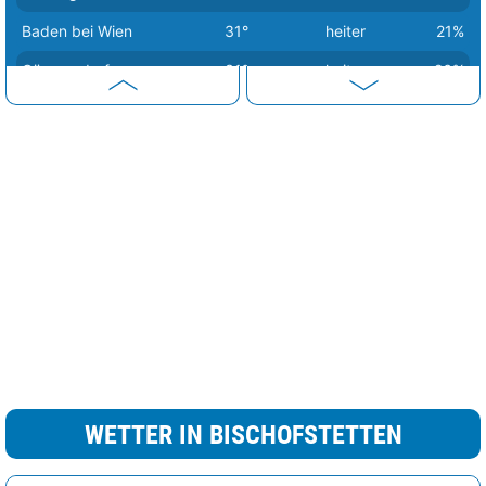
Baden bei Wien
31°
heiter
21%
Gänserndorf
31°
heiter
26%
Klosterneuburg
30°
Sprühregen
32%
Mistelbach
30°
heiter
32%
Korneuburg
30°
heiter
33%
Bruck an der Leitha
30°
heiter
25%
Lilienfeld
28°
stark bewölkt
89%
Hollabrunn
28°
wolkig
61%
Scheibbs
27°
heiter
33%
Horn
26°
stark bewölkt
89%
Sankt Pölten
26°
stark bewölkt
89%
WETTER IN BISCHOFSTETTEN
Amstetten
26°
sonnig
0%