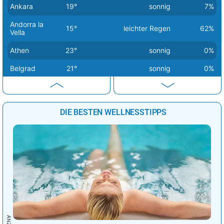
Ankara
19°
sonnig
7%
Andorra la
15°
leichter Regen
62%
Vella
Athen
23°
sonnig
0%
Belgrad
21°
sonnig
0%
Berlin
14°
sonnig
1%
Bern
20°
sonnig
2%
DIE BESTEN WELLNESSTIPPS
Bratislava
16°
sonnig
1%
Brüssel
18°
sonnig
0%
Budapest
17°
sonnig
0%
Bukarest
25°
sonnig
1%
Chisinau
21°
heiter
26%
Dublin
16°
leichte Regenschauer
49%