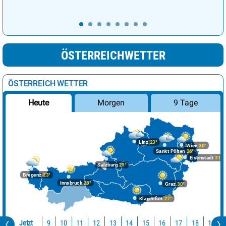
ÖSTERREICHWETTER
ÖSTERREICH WETTER
Morgen
9 Tage
Heute
Linz
23°
Wien
30°
Sankt Pölten
26°
Eisenstadt
31°
Salzburg
25°
Bregenz
23°
Innsbruck
23°
Graz
30°
Klagenfurt
27°
Jetzt
10
11
12
13
14
15
16
17
18
19
9