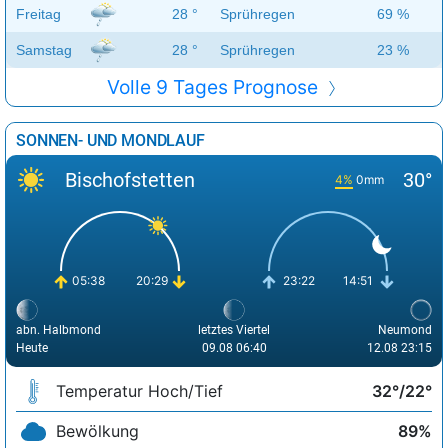
Freitag
28 °
Sprühregen
69 %
Samstag
28 °
Sprühregen
23 %
Volle 9 Tages Prognose
SONNEN- UND MONDLAUF
Bischofstetten
30°
4%
0mm
05:38
20:29
23:22
14:51
abn. Halbmond
letztes Viertel
Neumond
Heute
09.08 06:40
12.08 23:15
Temperatur Hoch/Tief
32°/22°
Bewölkung
89%