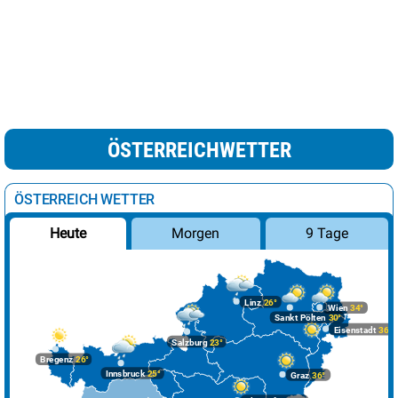
ÖSTERREICHWETTER
ÖSTERREICH WETTER
Morgen
9 Tage
Heute
Linz
26°
Wien
34°
Sankt Pölten
30°
Eisenstadt
36°
Salzburg
23°
Bregenz
26°
Innsbruck
25°
Graz
36°