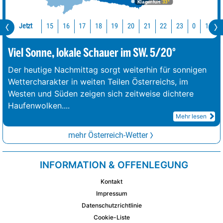
Klagenfurt
33°
Jetzt
15
16
17
18
19
20
21
22
23
0
1
2
Viel Sonne, lokale Schauer im SW. 5/20°
Der heutige Nachmittag sorgt weiterhin für sonnigen
Wettercharakter in weiten Teilen Österreichs, im
Westen und Süden zeigen sich zeitweise dichtere
Haufenwolken.
...
Mehr lesen
mehr Österreich-Wetter
INFORMATION & OFFENLEGUNG
Kontakt
Impressum
Datenschutzrichtlinie
Cookie-Liste