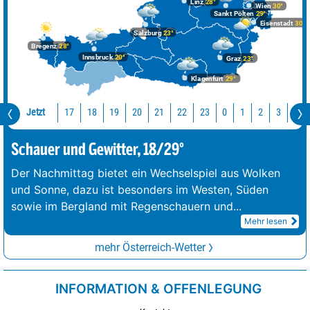
Linz
28°
Wien
30°
Sankt Pölten
29°
Eisenstadt
30°
Salzburg
23°
Bregenz
28°
Innsbruck
20°
Graz
23°
Klagenfurt
29°
Jetzt
17
18
19
20
21
22
23
0
1
2
3
4
Schauer und Gewitter, 18/29°
Der Nachmittag bietet ein Wechselspiel aus Wolken
und Sonne, dazu ist besonders im Westen, Süden
sowie im Bergland mit Regenschauern und
...
Mehr lesen
mehr Österreich-Wetter
INFORMATION & OFFENLEGUNG