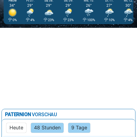
Heute
Fr, 07.
Sa, 08.
So, 09.
Mo, 10.
Di, 11.
Mi, 12.
34°
29°
29°
29°
26°
27°
30°
0%
4%
23%
23%
100%
10%
4%
PATERNION
VORSCHAU
Heute
48 Stunden
9 Tage