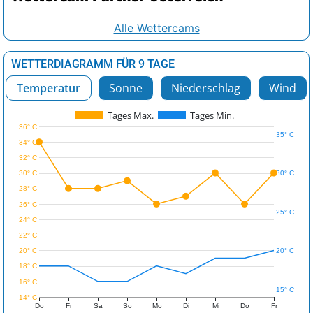
Alle Wettercams
WETTERDIAGRAMM FÜR 9 TAGE
Temperatur
Sonne
Niederschlag
Wind
Tages Max.
Tages Min.
36° C
35° C
34° C
32° C
30° C
30° C
28° C
26° C
25° C
24° C
22° C
20° C
20° C
18° C
16° C
15° C
14° C
Do
Fr
Sa
So
Mo
Di
Mi
Do
Fr