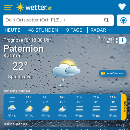
HEUTE
48 STUNDEN
9 TAGE
RADAR
+
Zu Favoriten
Prognose für 18:00 Uhr
hinzufügen
Paternion
Kärnten
22°
Lade Ortscam..
Sprühregen
Stündliche Prognose
Jetzt
18 h
19 h
20 h
21 h
22 h
23 h
22°
21°
20°
19°
19°
18°
18°
Morgen
4%
0%
0%
0%
0%
0%
0%
Tägliche Prognose