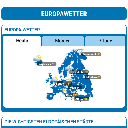
EUROPAWETTER
EUROPA WETTER
Morgen
9 Tage
Heute
Murmansk
3°
Reykjavik
9°
Stockholm
9°
Moskau
9°
London
19°
Wien
34°
Rom
19°
Athen
23°
DIE WICHTIGSTEN EUROPÄISCHEN STÄDTE