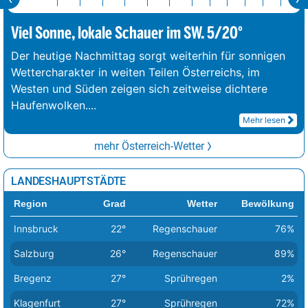
Viel Sonne, lokale Schauer im SW. 5/20°
Der heutige Nachmittag sorgt weiterhin für sonnigen
Wettercharakter in weiten Teilen Österreichs, im
Westen und Süden zeigen sich zeitweise dichtere
Haufenwolken.
...
Mehr lesen
mehr Österreich-Wetter
LANDESHAUPTSTÄDTE
Region
Grad
Wetter
Bewölkung
Innsbruck
22°
Regenschauer
76%
Salzburg
26°
Regenschauer
89%
Bregenz
27°
Sprühregen
2%
Klagenfurt
27°
Sprühregen
72%