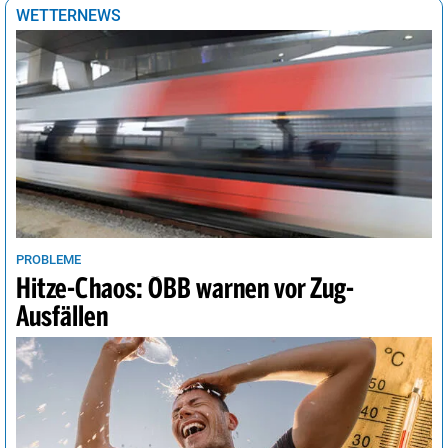
Tokio
19°
heiter
20%
WETTERNEWS
Tunis
22°
sonnig
2%
Vancouver
14°
sonnig
4%
Wellington
16°
heiter
24%
Wien
34°
Regenschauer
36%
PROBLEME
Hitze-Chaos: ÖBB warnen vor Zug-
Ausfällen