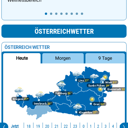
Wellnessbereich
ÖSTERREICHWETTER
ÖSTERREICH WETTER
Morgen
9 Tage
Heute
Linz
27°
Wien
31°
Sankt Pölten
29°
Eisenstadt
32°
Salzburg
26°
Bregenz
27°
Innsbruck
22°
Graz
34°
Klagenfurt
27°
Jetzt
18
19
20
21
22
23
0
1
2
3
4
5