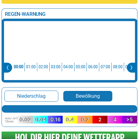
REGEN-WARNUNG
0
00:00
01:00
02:00
03:00
04:00
05:00
06:00
07:00
08:00
09:00
Niederschlag
Bewölkung
mm/ m²/
0.02
0.04
0.16
0.4
0.7
2
4
>5
15min