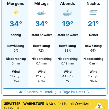
Morgens
Mittags
Abends
Nachts
34°
34°
19°
21°
sonnig
stark bewölkt
stark bewölkt
Nebel
Bewölkung
Bewölkung
Bewölkung
Bewölkung
0%
72%
88%
69%
Niederschlag
Niederschlag
Niederschlag
Niederschlag
0 mm
0.1 mm
0.12 mm
0 mm
Wind
Wind
Wind
Wind
11 km/h
12 km/h
4 km/h
1 km/h
OSO
ONO
W
NNW
48 Stunden im Detail
9 Tage im Detail
GEWITTER - WARNSTUFE 1:
Ab sofort ist mit Gewittern
zu rechnen.