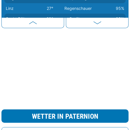
Linz
27°
Regenschauer
95%
Sankt Pölten
29°
Sprühregen
95%
Wien
31°
heiter
10%
Eisenstadt
32°
sonnig
0%
Graz
34°
sonnig
0%
WETTER IN PATERNION