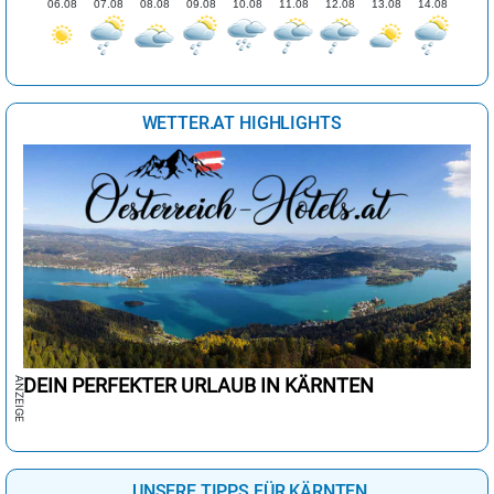
06.08
07.08
08.08
09.08
10.08
11.08
12.08
13.08
14.08
WETTER.AT HIGHLIGHTS
DEIN PERFEKTER URLAUB IN KÄRNTEN
UNSERE TIPPS FÜR KÄRNTEN