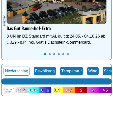
Das Gut Raunerhof-Extra
3 ÜN im DZ Standard mit AI, gültig: 24.05. - 04.10.26 ab
€ 329,- p.P. inkl. Gratis Dachstein-Sommercard.
Niederschlag
Bewölkung
Temperatur
Wind
Schn
mm/ m²/
0.02
0.04
0.16
0.4
0.7
2
4
>5
15min