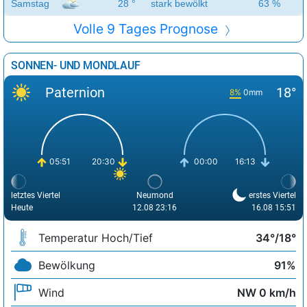
Samstag
28 °
stark bewölkt
63 %
Volle 9 Tages Prognose
SONNEN- UND MONDLAUF
Paternion
18°
8%
0mm
05:51
20:30
00:00
16:13
letztes Viertel
Neumond
erstes Viertel
Heute
12.08 23:16
16.08 15:51
Temperatur Hoch/Tief
34°/18°
Bewölkung
91%
Wind
NW 0 km/h