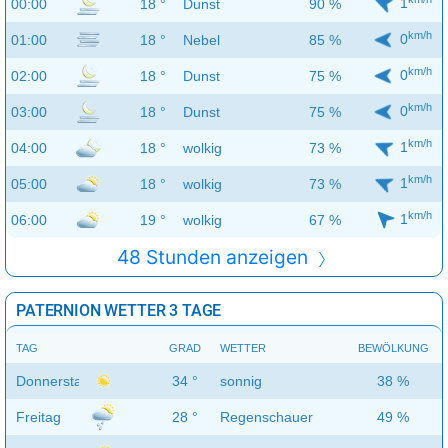
1
00:00
18 °
Dunst
90 %
km/h
0
01:00
18 °
Nebel
85 %
km/h
0
02:00
18 °
Dunst
75 %
km/h
0
03:00
18 °
Dunst
75 %
km/h
1
04:00
18 °
wolkig
73 %
km/h
1
05:00
18 °
wolkig
73 %
km/h
1
06:00
19 °
wolkig
67 %
48 Stunden anzeigen
PATERNION WETTER 3 TAGE
TAG
GRAD
WETTER
BEWÖLKUNG
Donnerstag
34 °
sonnig
38 %
Freitag
28 °
Regenschauer
49 %