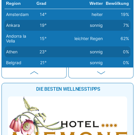
Region
Grad
Wetter
Bewölkung
Amsterdam
14°
heiter
19%
Ankara
19°
sonnig
7%
Andorra la
15°
leichter Regen
62%
Vella
Athen
23°
sonnig
0%
Belgrad
21°
sonnig
0%
Berlin
14°
sonnig
1%
Bern
20°
sonnig
2%
DIE BESTEN WELLNESSTIPPS
Bratislava
16°
sonnig
1%
Brüssel
18°
sonnig
0%
Budapest
17°
sonnig
0%
Bukarest
25°
sonnig
1%