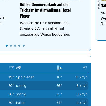
Genießen
Kühler Sommerurlaub auf der
Na
Kombinat
Teichalm im Almwellness Hotel
Adu
Wellnes
Pierer
ch,
Wel
n.
Wo sich Natur, Entspannung,
Ru
Genuss & Achtsamkeit auf
einzigartige Weise begegnen.
19°
Sprühregen
18°
11 km/h
20°
sonnig
26°
8 km/h
20°
sonnig
25°
3 km/h
20°
heiter
24°
4 km/h