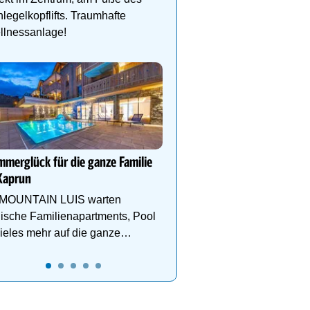
legelkopflifts. Traumhafte
llnessanlage!
Ihr Traumurlaub für die 
Familie
1000m² Wellnessbereich
Etagen, Whirlpool auf de
Dachterrasse, 4 Them
merglück für die ganze Familie
Kaprun
 MOUNTAIN LUIS warten
lische Familienapartments, Pool
ieles mehr auf die ganze
ilie!