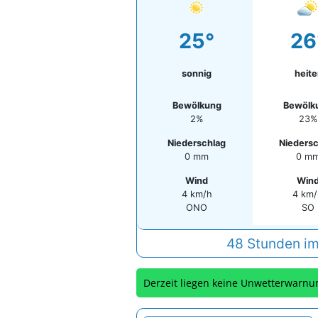
25°
26
sonnig
heite
Bewölkung
Bewölk
2%
23%
Niederschlag
Niedersc
0 mm
0 m
Wind
Win
4 km/h
4 km
ONO
SO
48 Stunden im
Derzeit liegen keine Unwetterwarnu