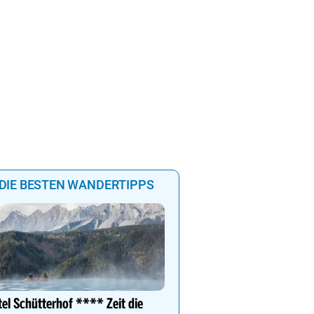
Morgen
0%
0%
0%
0%
0%
0%
0%
DIE BESTEN WANDERTIPPS
**** WohlfühlHotel Sch
Wohlfühl-& Wanderhotel
el Schütterhof **** Zeit die
Fügen/Zillertal, inmitten