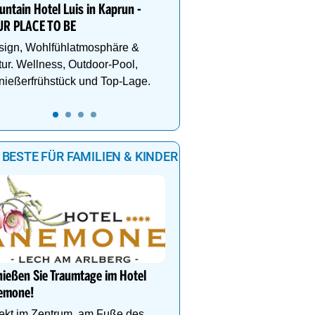
Herbsturlaub sichern.
ntain Hotel Luis in Kaprun -
UR PLACE TO BE
sign, Wohlfühlatmosphäre &
ur. Wellness, Outdoor-Pool,
ießerfrühstück und Top-Lage.
10
9
 BESTE FÜR FAMILIEN & KINDER
DEIN PERFEKTER FAMIL
Auf www.oesterreich-hot
ießen Sie Traumtage im Hotel
findest du die richtige Un
emone!
deinen perfekten Famili
ekt im Zentrum, am Fuße des