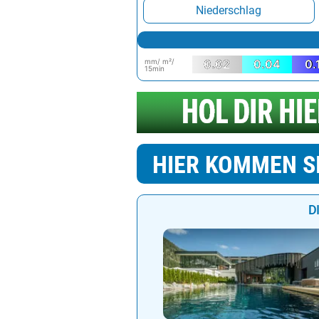
Niederschlag
mm/ m²/
0.02
0.04
0.
15min
HIER KOMMEN S
D