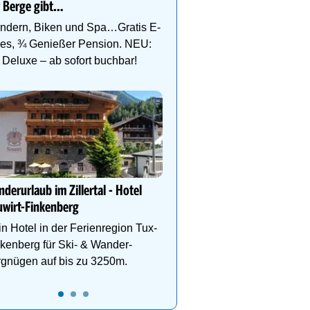
 Berge gibt…
Wander- & Skigebiete S
Hochfügen
ndern, Biken und Spa…Gratis E-
kes, ¾ Genießer Pension. NEU:
Deluxe – ab sofort buchbar!
Ihr Traumurlaub für die 
Familie
1000m² Wellnessbereich
Etagen, Whirlpool auf de
Dachterrasse, 4 Them
derurlaub im Zillertal - Hotel
wirt-Finkenberg
n Hotel in der Ferienregion Tux-
kenberg für Ski- & Wander-
rgnügen auf bis zu 3250m.