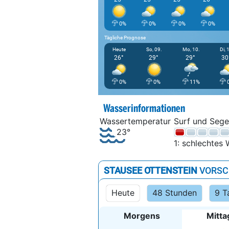
0%
0%
0%
0%
Tägliche Prognose
Heute
So, 09.
Mo, 10.
Di, 
26°
29°
29°
30
0%
0%
11%
Wasserinformationen
Wassertemperatur
Surf und Sege
23°
1: schlechtes 
STAUSEE OTTENSTEIN
VORSC
Heute
48 Stunden
9 T
Morgens
Mitta