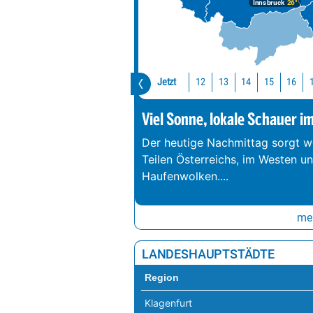
Hintersteinersee
Innsbruck
26°
Urisee
Gieringer-Weiher
Badesee Edlbach
Jetzt
12
13
14
15
16
Viel Sonne, lokale Schauer i
Der heutige Nachmittag sorgt we
Teilen Österreichs, im Westen u
Haufenwolken.
...
meh
LANDESHAUPTSTÄDTE
Region
Klagenfurt