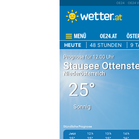
OE24
OE24 V
MENÜ
OE24.AT
ÖSTE
HEUTE
48 STUNDEN
9 T
Prognose für 12:00 Uhr
Stausee Ottenste
Niederösterreich
25°
Sonnig
Stündliche Prognose
Jetzt
12 h
13 h
14 h
25°
25°
25°
26°