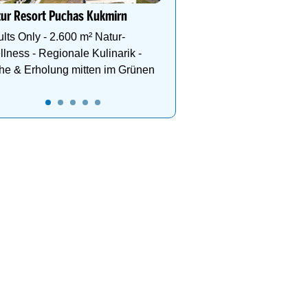
- Dachstein Sommercard
 Sie die einzigartige
Erholung & Genuss, Sonnen
tur Resort Puchas Kukmirn
Wandergebiet.
ion aus Natur, Luxus, Sport,
Pool & alpine Erlebnisse in 
lts Only - 2.600 m² Natur-
s und Erholung.
Bergen im ALPENHAUS K
lness - Regionale Kulinarik -
he & Erholung mitten im Grünen