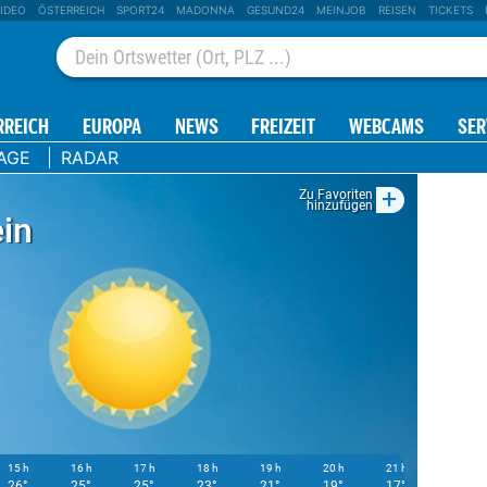
IDEO
ÖSTERREICH
SPORT24
MADONNA
GESUND24
MEINJOB
REISEN
TICKETS
RREICH
EUROPA
NEWS
FREIZEIT
WEBCAMS
SER
AGE
RADAR
+
Zu Favoriten
hinzufügen
in
15 h
16 h
17 h
18 h
19 h
20 h
21 h
22 h
26°
25°
25°
23°
21°
19°
17°
16°