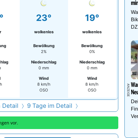
mir
Wa
°
23°
19°
Bi
DZ 
r
wolkenlos
wolkenlos
ung
Bewölkung
Bewölkung
2%
0%
hlag
Niederschlag
Niederschlag
m
0 mm
0 mm
d
Wind
Wind
Wan
/h
8 km/h
8 km/h
OSO
OSO
Neu
Dei
 Detail
9 Tage im Detail
Fin
Ve
ngen vor.