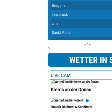
Bregenz
Innsbruck
Linz
Sankt Pölten
Graz
Salzburg
WETTER IN 
Wien
Eisenstadt
LIVE CAM
Krems an der Donau
Haubi's Bäckerei & Konditorei