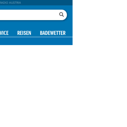
RADIO AUSTRIA
VICE
REISEN
BADEWETTER
23 h
00 h
01 h
02 h
03 h
04 h
05 h
16°
15°
14°
13°
13°
12°
14°