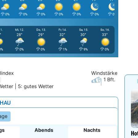
0%
0%
0%
0%
0%
0%
0%
0%
11.
Mi, 12.
Do, 13.
Fr, 14.
Sa, 15.
So, 16.
°
28°
29°
32°
30°
33°
0%
0%
0%
1%
9%
0%
lindex
Windstärke
1 Bft.
Wetter | 5: gutes Wetter
HAU
age
gs
Abends
Nachts
Hot