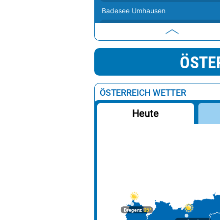
Badesee Umhausen
Heiterwanger See
Weiermoarteich
ÖSTE
Badesee Klaffer
Hallstätter See
ÖSTERREICH WETTER
Gasteiner Badesee
Heute
Erlaufsee
Achensee
Bananensee
Tristacher See
Längsee (T)
Stimmersee
Bregenz
26°