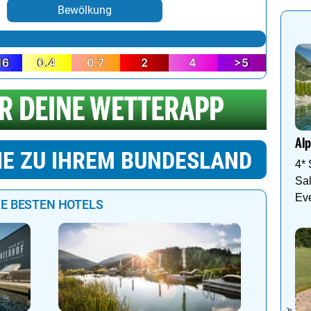
Bewölkung
16
0.4
0.7
2
4
>5
Alp
IE ZU IHREM BUNDESLAND
4*
Sal
Ev
IE BESTEN HOTELS
Sich wie
und Well