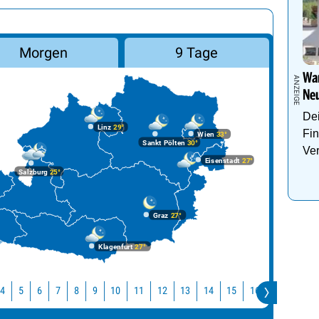
Morgen
9 Tage
Wan
Neu
Dei
Linz
29°
Fin
Wien
33°
Sankt Pölten
30°
Ve
Eisenstadt
27°
Salzburg
25°
Graz
27°
Klagenfurt
27°
10
11
12
13
14
15
16
17
18
4
5
6
7
8
9