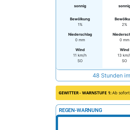
sonnig
sonni
Bewölkung
Bewölk
1%
2%
Niederschlag
Niedersc
0 mm
0 mm
Wind
Wind
11 km/h
13 km/
SO
SO
48 Stunden im
GEWITTER - WARNSTUFE 1:
Ab sofort
REGEN-WARNUNG