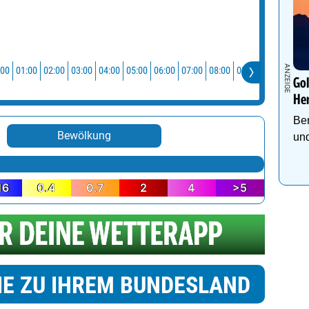
:00
01:00
02:00
03:00
04:00
05:00
06:00
07:00
08:00
09:00
10:00
11:0
Go
He
Be
Bewölkung
und
16
0.4
0.7
2
4
>5
IE ZU IHREM BUNDESLAND