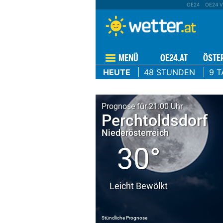
OE24
OE24 V
MENÜ
OE24.AT
ÖSTE
HEUTE
48 STUNDEN
9 T
Prognose für 21:00 Uhr
Perchtoldsdorf
Niederösterreich
30°
Leicht Bewölkt
Stündliche Prognose