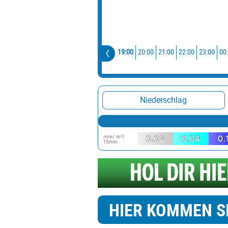
19:00
20:00
21:00
22:00
23:00
00
Niederschlag
mm/ m²/
0.02
0.04
0.
15min
HIER KOMMEN S