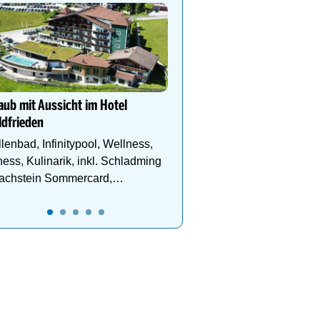
Hotel Schütterhof **** 
mir Berge gibt…
Wandern, Biken und Sp
Bikes, ¾ Genießer Pens
DZ Deluxe – ab sofort b
aub mit Aussicht im Hotel
dfrieden
lenbad, Infinitypool, Wellness,
ness, Kulinarik, inkl. Schladming
Dachstein Sommercard,
ndergebiet.