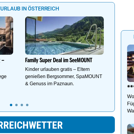
URLAUB IN ÖSTERREICH
Mountain
YOUR PL
Design,
 –
Family Super Deal im SeeMOUNT
Natur. W
Kinder urlauben gratis – Eltern
Genieße
ege
genießen Bergsommer, SpaMOUNT
& Genuss im Paznaun.
***
Woh
Füg
Wan
Ho
RREICHWETTER