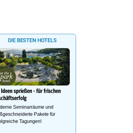
DIE BESTEN HOTELS
Sich wie daheim fühlen –
und Wellnesshotel Stang
Ideen sprießen - für frischen
Genießen Sie die einzig
chäftserfolg
Kombination aus Natur, 
Sport, Wellness und Er
derne Seminarräume und
ßgeschneiderte Pakete für
olgreiche Tagungen!