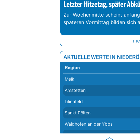
Letzter Hitzetag, später Abk
Zur Wochenmitte scheint anfang
späteren Vormittag bilden sich 
meh
AKTUELLE WERTE IN NIEDER
Region
Melk
Amstetten
Lilienfeld
Sankt Pölten
Waidhofen an der Ybbs
Hollabrunn