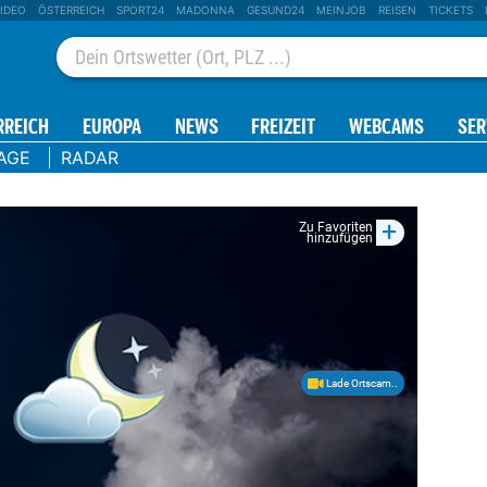
IDEO
ÖSTERREICH
SPORT24
MADONNA
GESUND24
MEINJOB
REISEN
TICKETS
RREICH
EUROPA
NEWS
FREIZEIT
WEBCAMS
SER
AGE
RADAR
+
Zu Favoriten
hinzufügen
Lade Ortscam..