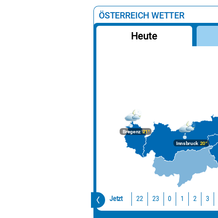
ÖSTERREICH WETTER
Heute
Bregenz
21°
Innsbruck
20°
Jetzt
22
23
0
1
2
3