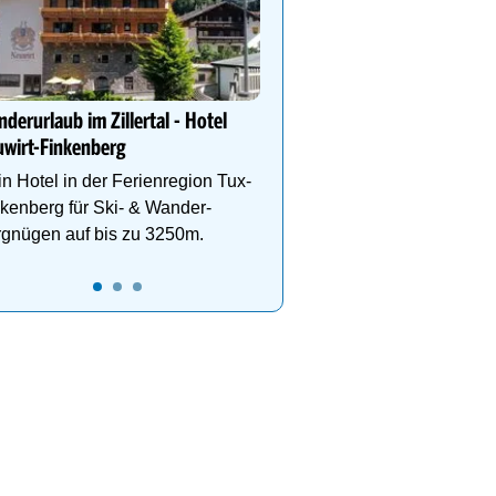
DEIN PERFEKTER WAND
Auf www.oesterreich-hot
findest du die richtige Un
deinen perfekten Wande
derurlaub im Zillertal - Hotel
wirt-Finkenberg
n Hotel in der Ferienregion Tux-
kenberg für Ski- & Wander-
rgnügen auf bis zu 3250m.
19
20