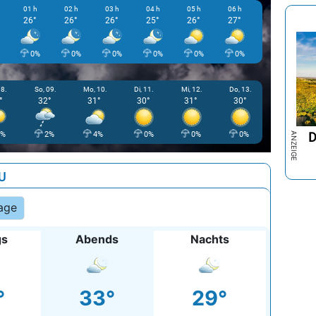
01 h
02 h
03 h
04 h
05 h
06 h
07 h
0
26°
26°
26°
25°
26°
27°
29°
3
0%
0%
0%
0%
0%
0%
0%
08.
So, 09.
Mo, 10.
Di, 11.
Mi, 12.
Do, 13.
°
32°
31°
30°
31°
30°
D
8%
2%
4%
0%
0%
0%
U
age
gs
Abends
Nachts
°
33°
29°