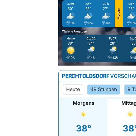
Jetzt
22 h
23 h
00 h
30°
28°
27°
26°
Morgen
0%
0%
0%
0%
Tägliche Prognose
Heute
Do, 06.
Fr, 07.
Sa, 
38°
34°
28°
30
0%
4%
13%
PERCHTOLDSDORF
VORSCHA
Heute
48 Stunden
9 T
Morgens
Mitta
38°
38