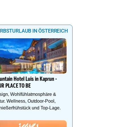
RBSTURLAUB IN ÖSTERREICH
"Traumtage in Traumlage
Landhotel Haagerhof
ntain Hotel Luis in Kaprun -
Genießen Sie die zaube
UR PLACE TO BE
des Böhmerwaldes und
im Hallenbad + kl. Well
sign, Wohlfühlatmosphäre &
ur. Wellness, Outdoor-Pool,
ießerfrühstück und Top-Lage.
mm
mm
0.02