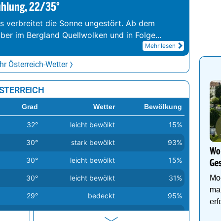
ühlung, 22/35°
s verbreitet die Sonne ungestört. Ab dem
aber im Bergland Quellwolken und in Folge
...
Mehr lesen
r Österreich-Wetter
ÖSTERREICH
Grad
Wetter
Bewölkung
32°
leicht bewölkt
15%
30°
stark bewölkt
93%
Wo 
30°
leicht bewölkt
15%
Ges
Mo
30°
leicht bewölkt
31%
ma
29°
bedeckt
95%
erf
29°
leicht bewölkt
11%