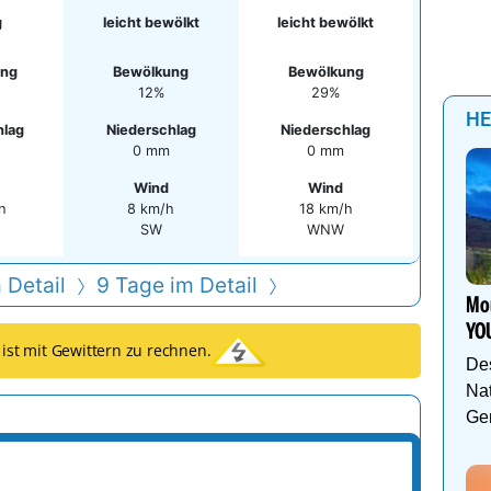
g
leicht bewölkt
leicht bewölkt
ung
Bewölkung
Bewölkung
12%
29%
HE
hlag
Niederschlag
Niederschlag
0 mm
0 mm
Wind
Wind
h
8 km/h
18 km/h
SW
WNW
 Detail
9 Tage im Detail
Mou
YO
 ist mit Gewittern zu rechnen.
De
Nat
Gen
mm
0.01
0.01