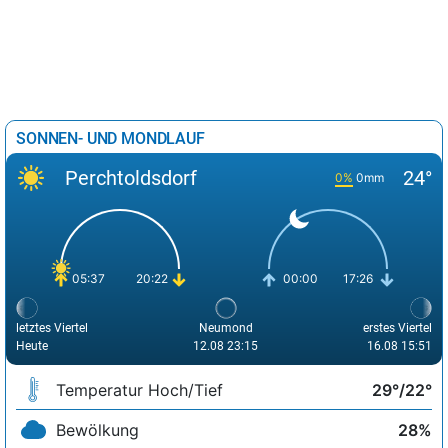
SONNEN- UND MONDLAUF
Perchtoldsdorf
24°
0%
0mm
05:37
20:22
00:00
17:26
letztes Viertel
Neumond
erstes Viertel
Heute
12.08 23:15
16.08 15:51
Temperatur Hoch/Tief
29°/22°
Bewölkung
28%