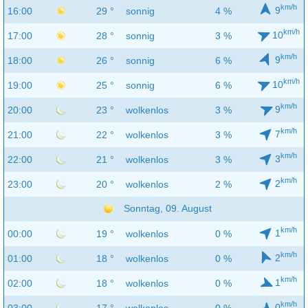
km/h
9
16:00
29 °
sonnig
4 %
km/h
10
17:00
28 °
sonnig
3 %
km/h
9
18:00
26 °
sonnig
6 %
km/h
10
19:00
25 °
sonnig
6 %
km/h
9
20:00
23 °
wolkenlos
3 %
km/h
7
21:00
22 °
wolkenlos
3 %
km/h
3
22:00
21 °
wolkenlos
3 %
km/h
2
23:00
20 °
wolkenlos
2 %
Sonntag, 09. August
km/h
1
00:00
19 °
wolkenlos
0 %
km/h
2
01:00
18 °
wolkenlos
0 %
km/h
1
02:00
18 °
wolkenlos
0 %
km/h
0