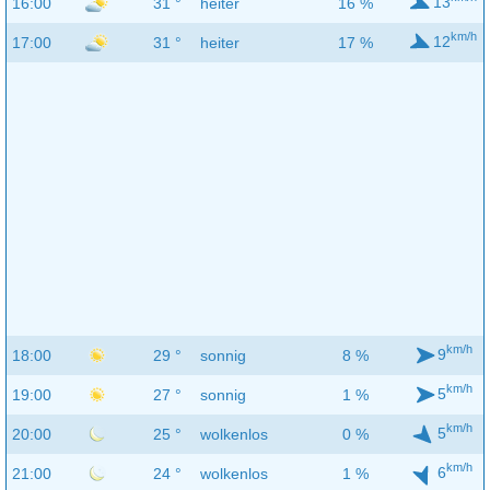
13
16:00
31 °
heiter
16 %
km/h
12
17:00
31 °
heiter
17 %
km/h
9
18:00
29 °
sonnig
8 %
km/h
5
19:00
27 °
sonnig
1 %
km/h
5
20:00
25 °
wolkenlos
0 %
km/h
6
21:00
24 °
wolkenlos
1 %