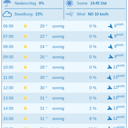
Niederschlag
0%
Sonne
14:45 Std
Bewölkung
23%
Wind
NO 10 km/h
km/h
6
06:00
20 °
sonnig
0 %
km/h
8
07:00
22 °
sonnig
0 %
km/h
8
08:00
24 °
sonnig
0 %
km/h
9
09:00
26 °
sonnig
0 %
km/h
12
10:00
28 °
sonnig
0 %
km/h
13
11:00
30 °
sonnig
0 %
km/h
13
12:00
30 °
sonnig
0 %
km/h
13
13:00
31 °
sonnig
0 %
km/h
13
14:00
31 °
sonnig
2 %
km/h
12
15:00
31 °
sonnig
8 %
km/h