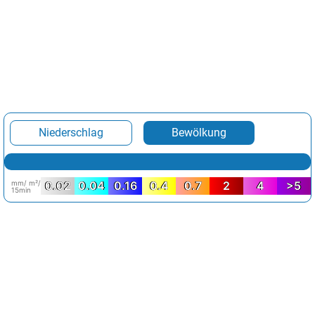
Niederschlag
Bewölkung
mm/ m²/
0.02
0.04
0.16
0.4
0.7
2
4
>5
15min