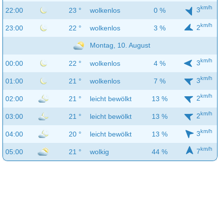
km/h
3
22:00
23 °
wolkenlos
0 %
km/h
2
23:00
22 °
wolkenlos
3 %
Montag, 10. August
km/h
3
00:00
22 °
wolkenlos
4 %
km/h
3
01:00
21 °
wolkenlos
7 %
km/h
2
02:00
21 °
leicht bewölkt
13 %
km/h
2
03:00
21 °
leicht bewölkt
13 %
km/h
3
04:00
20 °
leicht bewölkt
13 %
km/h
7
05:00
21 °
wolkig
44 %