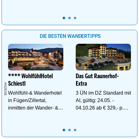
Wellnessurlaub!
Wellnessanlage!
DIE BESTEN WANDERTIPPS
**** WohlfühlHotel
Das Gut Raunerhof-
Schiestl
Extra
Wohlfühl-& Wanderhotel
3 ÜN im DZ Standard mit
in Fügen/Zillertal,
AI, gültig: 24.05. -
inmitten der Wander- &
04.10.26 ab € 329,- p.P.
Skigebiete Spieljoch und
inkl. Gratis Dachstein-
Hochfügen
Sommercard.