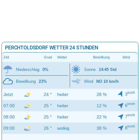
PERCHTOLDSDORF WETTER 24 STUNDEN
Zeit
Grad
Wetter
Bewölkung
Wind
Niederschlag
0%
Sonne
14:45 Std
Bewölkung
23%
Wind
NO 10 km/h
km/h
3
Jetzt
24 °
heiter
28 %
km/h
6
07:00
25 °
heiter
12 %
km/h
7
08:00
25 °
heiter
22 %
km/h
8
09:00
26 °
wolkig
38 %