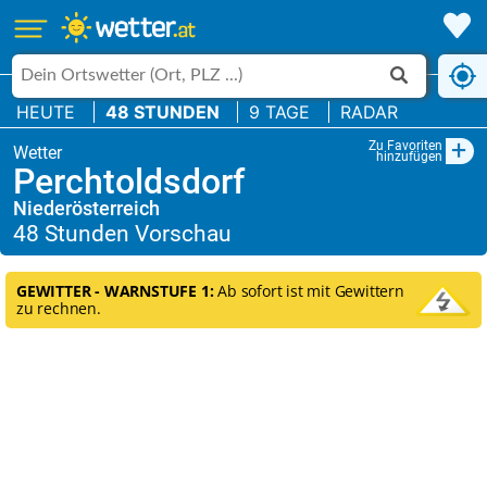
HEUTE
48 STUNDEN
9 TAGE
RADAR
+
Zu Favoriten
hinzufügen
Perchtoldsdorf
Niederösterreich
GEWITTER - WARNSTUFE 1:
Ab sofort ist mit Gewittern
zu rechnen.