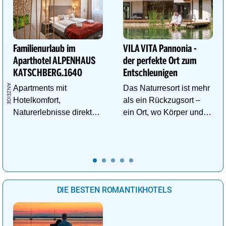
Familienurlaub im
VILA VITA Pannonia -
Aparthotel ALPENHAUS
der perfekte Ort zum
KATSCHBERG.1640
Entschleunigen
Apartments mit
Das Naturresort ist mehr
Hotelkomfort,
als ein Rückzugsort –
Naturerlebnisse direkt
ein Ort, wo Körper und
vor der Tür und
Geist neue Energie
Abenteuer für kleine
tanken.
Entdecker.
DIE BESTEN ROMANTIKHOTELS