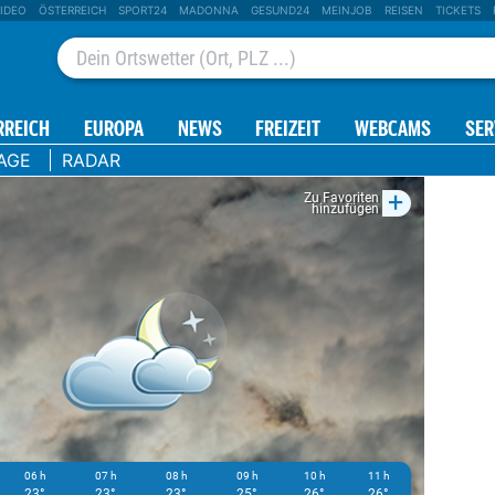
IDEO
ÖSTERREICH
SPORT24
MADONNA
GESUND24
MEINJOB
REISEN
TICKETS
RREICH
EUROPA
NEWS
FREIZEIT
WEBCAMS
SER
AGE
RADAR
+
Zu Favoriten
hinzufügen
06 h
07 h
08 h
09 h
10 h
11 h
12 h
23°
23°
23°
25°
26°
26°
27°