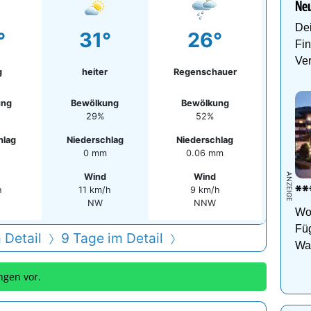
Neu
Dei
°
31°
26°
Fin
Ve
g
heiter
Regenschauer
ung
Bewölkung
Bewölkung
29%
52%
hlag
Niederschlag
Niederschlag
0 mm
0.06 mm
Wind
Wind
***
h
11 km/h
9 km/h
NW
NNW
Woh
Füg
 Detail
9 Tage im Detail
Wan
Ho
ngen vor.