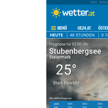
OE24
OE24 V
MENÜ
OE24.AT
ÖSTE
HEUTE
48 STUNDEN
9 T
Prognose für 02:00 Uhr
Stubenbergsee
Steiermark
25°
Stark Bewölkt
Stündliche Prognose
Jetzt
03 h
04 h
05 h
25°
24°
23°
23°