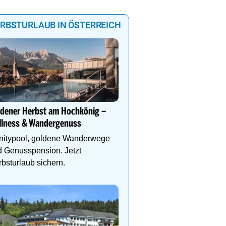
RBSTURLAUB IN ÖSTERREICH
Mountain Hotel Luis in 
YOUR PLACE TO BE
ldener Herbst am Hochkönig –
Design, Wohlfühlatmos
llness & Wandergenuss
Natur. Wellness, Outdoo
Genießerfrühstück und 
initypool, goldene Wanderwege
 Genusspension. Jetzt
bsturlaub sichern.
Family Super Deal im S
Kinder urlauben gratis –