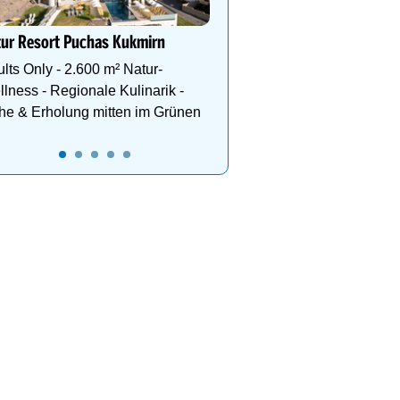
tur Resort Puchas Kukmirn
lts Only - 2.600 m² Natur-
lness - Regionale Kulinarik -
he & Erholung mitten im Grünen
wischen Gletscher, Berg &
Natur Resort Puchas Kukmir
ALPENHAUS KAPRUN
Adults Only - 2.600 m² Natur-
g & Genuss, Sonnentage am
Wellness - Regionale Kulinar
lpine Erlebnisse in den
Ruhe & Erholung mitten im 
 im ALPENHAUS KAPRUN