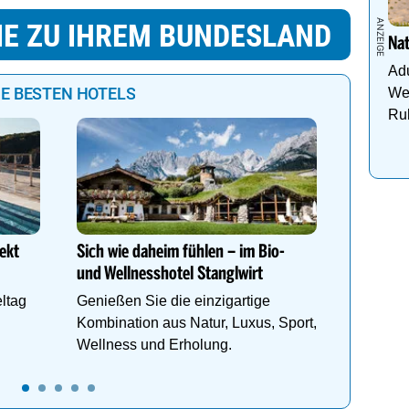
IE ZU IHREM BUNDESLAND
Na
Adu
IE BESTEN HOTELS
Wel
Ru
Urlaub z
See im 
Erholun
ekt
Sich wie daheim fühlen – im Bio-
Pool & a
und Wellnesshotel Stanglwirt
Bergen
ltag
Genießen Sie die einzigartige
Kombination aus Natur, Luxus, Sport,
Wellness und Erholung.