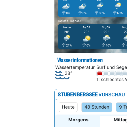
0%
0%
30%
60%
Tägliche Prognose
Heute
Sa, 08.
So, 09.
Mo,
28°
29°
29°
2
21%
0%
10%
Wasserinformationen
Wassertemperatur
Surf und Sege
28°
1: schlechtes 
STUBENBERGSEE
VORSCHAU
Heute
48 Stunden
9 T
Morgens
Mitta