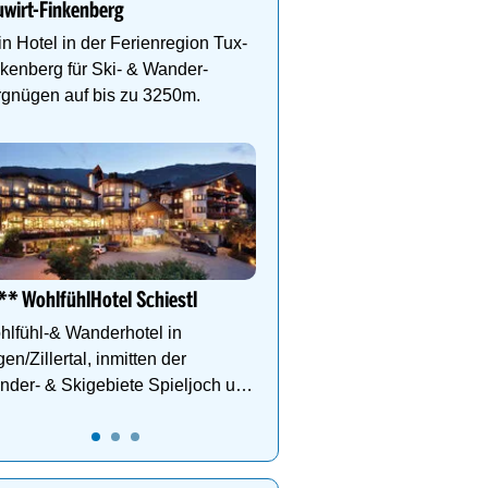
wirt-Finkenberg
Bikes, ¾ Genießer Pens
DZ Deluxe – ab sofort b
n Hotel in der Ferienregion Tux-
kenberg für Ski- & Wander-
rgnügen auf bis zu 3250m.
Das Gut Raunerhof-Extr
3 ÜN im DZ Standard mit 
24.05. - 04.10.26 ab € 329
Gratis Dachstein-Somme
* WohlfühlHotel Schiestl
lfühl-& Wanderhotel in
en/Zillertal, inmitten der
der- & Skigebiete Spieljoch und
chfügen