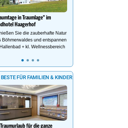
genießen Bergsommer,
SpaMOUNT & Genuss 
Paznaun.
aumtage in Traumlage" im
ndhotel Haagerhof
ießen Sie die zauberhafte Natur
s Böhmerwaldes und entspannen
Hallenbad + kl. Wellnessbereich
 BESTE FÜR FAMILIEN & KINDER
3
0
1
Sommerglück für die gan
in Kaprun
 Traumurlaub für die ganze
Im MOUNTAIN LUIS war