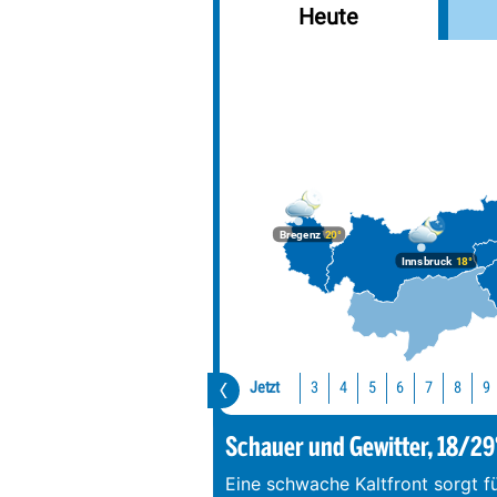
Heute
Erlaufsee
Achensee
Bananensee
Gieringer-Weiher
Hintersteinersee
Stimmersee
Bregenz
20°
Längsee (T)
Innsbruck
18°
Tristacher See
Urisee
Hechtsee
Jetzt
3
4
5
6
7
8
9
Schauer und Gewitter, 18/29
Eine schwache Kaltfront sorgt f