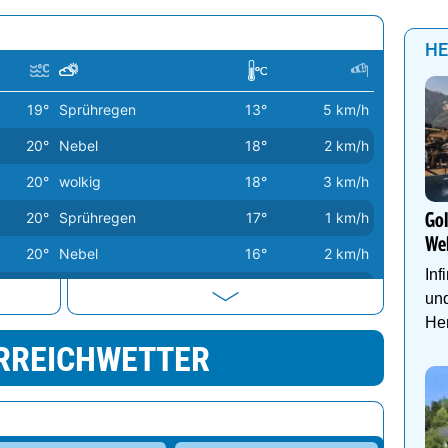
HE
19°
Sprühregen
13°
5 km/h
20°
Nebel
18°
2 km/h
20°
wolkig
18°
3 km/h
20°
Sprühregen
17°
1 km/h
Go
We
20°
Nebel
16°
2 km/h
Inf
20°
Nebel
16°
4 km/h
und
Her
21°
Regenschauer
12°
14 km/h
RREICHWETTER
21°
stark bewölkt
18°
1 km/h
21°
Regenschauer
16°
2 km/h
21°
Regenschauer
16°
1 km/h