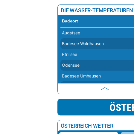
DIE WASSER-TEMPERATUREN
Badeort
Augstsee
Badesee Waldhausen
Pfrillsee
Ödensee
Badesee Umhausen
Heiterwanger See
Weiermoarteich
ÖSTE
Badesee Klaffer
Erlebnisbadesee Eben
ÖSTERREICH WETTER
Gasteiner Badesee