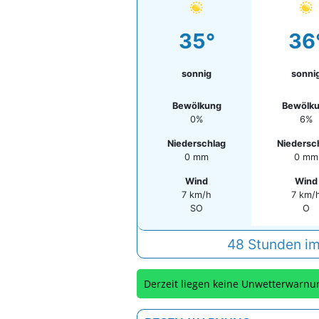
35°
36
sonnig
sonni
Bewölkung
Bewölk
0%
6%
Niederschlag
Niedersc
0 mm
0 mm
Wind
Wind
7 km/h
7 km/
SO
O
48 Stunden im
Derzeit liegen keine Unwetterwarnu