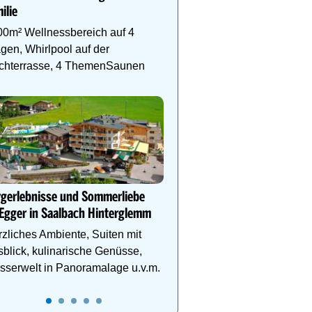
ilie
stylische Familienapart
& vieles mehr auf die g
00m² Wellnessbereich auf 4
Familie!
gen, Whirlpool auf der
chterrasse, 4 ThemenSaunen
DEIN PERFEKTER FAMIL
Auf www.oesterreich-hot
findest du die richtige Un
deinen perfekten Famili
rgerlebnisse und Sommerliebe
Egger in Saalbach Hinterglemm
zliches Ambiente, Suiten mit
blick, kulinarische Genüsse,
serwelt in Panoramalage u.v.m.