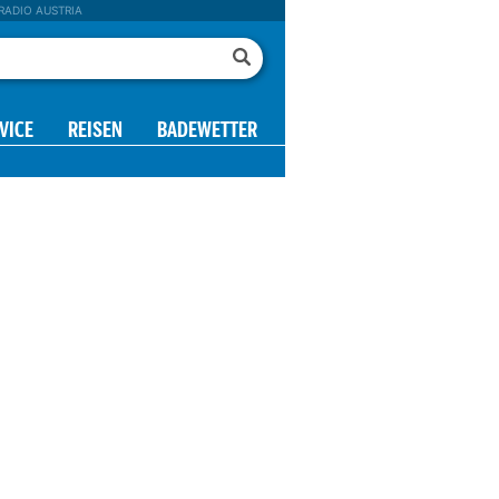
RADIO AUSTRIA
VICE
REISEN
BADEWETTER
13 h
14 h
15 h
16 h
17 h
18 h
19 h
20 h
28°
28°
28°
27°
26°
25°
24°
23°