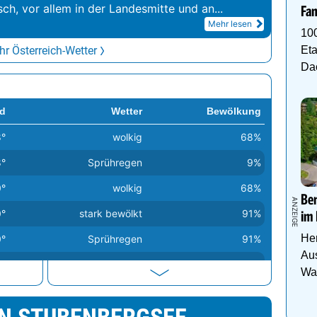
sch, vor allem in der Landesmitte und an
...
Fam
Mehr lesen
10
r Österreich-Wetter
Eta
Da
d
Wetter
Bewölkung
8°
wolkig
68%
8°
Sprühregen
9%
0°
wolkig
68%
Be
0°
stark bewölkt
91%
im 
Her
0°
Sprühregen
91%
Aus
1°
Sprühregen
85%
Was
4°
leicht bewölkt
15%
4°
stark bewölkt
91%