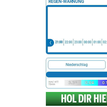
REGEN-WARNUNG
21:00
22:00
23:00
00:00
01:00
02
Niederschlag
mm/ m²/
0.02
0.04
0.
15min