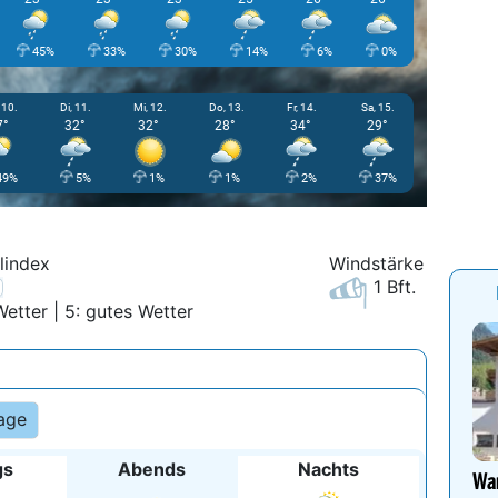
45%
33%
30%
14%
6%
0%
0%
 10.
Di, 11.
Mi, 12.
Do, 13.
Fr, 14.
Sa, 15.
7°
32°
32°
28°
34°
29°
49%
5%
1%
1%
2%
37%
lindex
Windstärke
1 Bft.
Wetter | 5: gutes Wetter
age
gs
Abends
Nachts
Wan