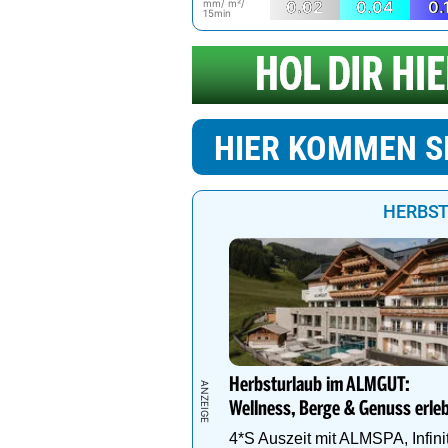
mm/ m²/
0.02
0.04
0.
15min
HIER KOMMEN S
HERBST
Herbsturlaub im ALMGUT:
Wellness, Berge & Genuss erle
4*S Auszeit mit ALMSPA, Infini