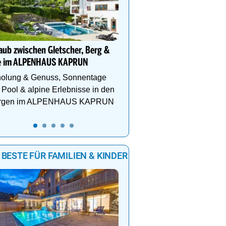
Teichalm im Almwellness
Pierer
Wo sich Natur, Entspan
Genuss & Achtsamkeit a
aub zwischen Gletscher, Berg &
einzigartige Weise beg
e im ALPENHAUS KAPRUN
holung & Genuss, Sonnentage
Pool & alpine Erlebnisse in den
rgen im ALPENHAUS KAPRUN
 BESTE FÜR FAMILIEN & KINDER
Natur- und Wellnesshote