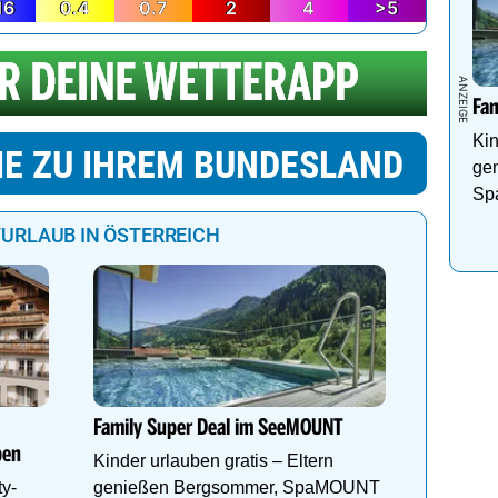
16
0.4
0.7
2
4
>5
Fa
Kin
IE ZU IHREM BUNDESLAND
ge
Sp
Pa
URLAUB IN ÖSTERREICH
Alpine C
geöffnet
Die läng
Family Super Deal im SeeMOUNT
Welt ist
ben
Kinder urlauben gratis – Eltern
Tickets:
ty-
genießen Bergsommer, SpaMOUNT