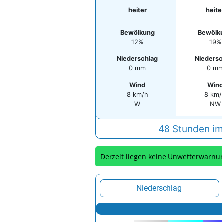
heiter
heite
Bewölkung
Bewölk
12%
19%
Niederschlag
Niedersc
0 mm
0 m
Wind
Win
8 km/h
8 km
W
NW
48 Stunden im
Derzeit liegen keine Unwetterwarnu
Niederschlag