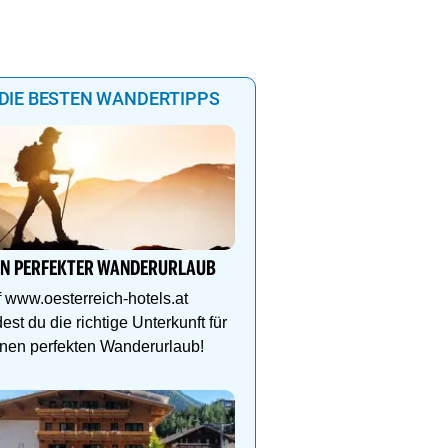
DIE BESTEN WANDERTIPPS
Hotel Schütterhof **** 
mir Berge gibt…
IN PERFEKTER WANDERURLAUB
Wandern, Biken und Sp
Bikes, ¾ Genießer Pens
 www.oesterreich-hotels.at
DZ Deluxe – ab sofort b
dest du die richtige Unterkunft für
nen perfekten Wanderurlaub!