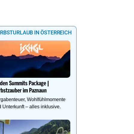
RBSTURLAUB IN ÖSTERREICH
"Traumtage in Traumlage
Landhotel Haagerhof
lden Summits Package |
Genießen Sie die zaube
rbstzauber im Paznaun
des Böhmerwaldes und
im Hallenbad + kl. Well
rgabenteuer, Wohlfühlmomente
 Unterkunft – alles inklusive.