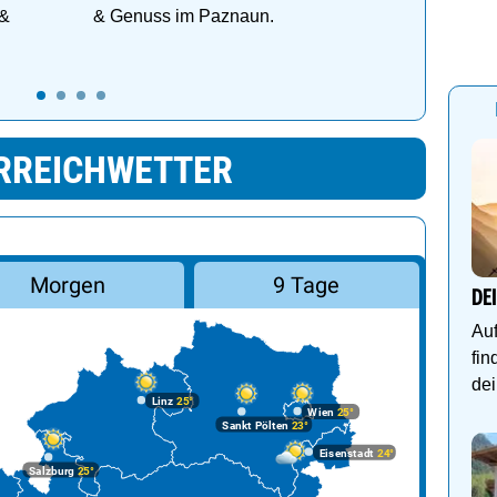
 &
& Genuss im Paznaun.
RREICHWETTER
Morgen
9 Tage
DE
Auf
fin
dei
Linz
25°
Wien
25°
Sankt Pölten
23°
Eisenstadt
24°
Salzburg
25°