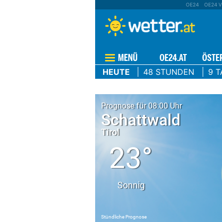
OE24
OE24 V
MENÜ
OE24.AT
ÖSTE
HEUTE
48 STUNDEN
9 T
Prognose für 08:00 Uhr
Schattwald
Tirol
23°
Sonnig
Stündliche Prognose