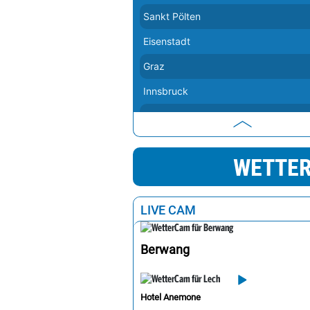
Sankt Pölten
Eisenstadt
Graz
Innsbruck
Linz
Salzburg
WETTER
Wien
Bregenz
LIVE CAM
Berwang
Hotel Anemone