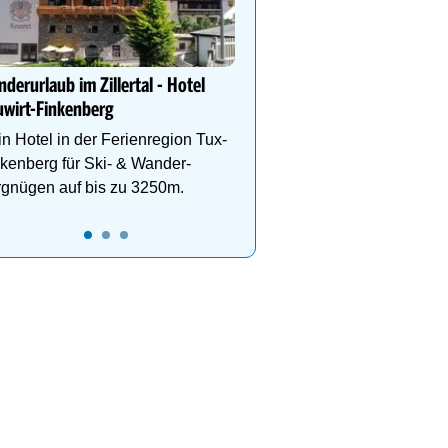
**** WohlfühlHotel Sch
Wohlfühl-& Wanderhotel
Fügen/Zillertal, inmitten
Wander- & Skigebiete S
derurlaub im Zillertal - Hotel
Hochfügen
wirt-Finkenberg
n Hotel in der Ferienregion Tux-
5
6
7
kenberg für Ski- & Wander-
rgnügen auf bis zu 3250m.