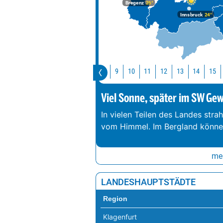
Bregenz
26°
Innsbruck
24°
Jetzt
10
11
12
13
1
9
Viel Sonne, später im SW Gewi
In vielen Teilen des Landes stra
vom Himmel. Im Bergland können
meh
LANDESHAUPTSTÄDTE
Region
Klagenfurt