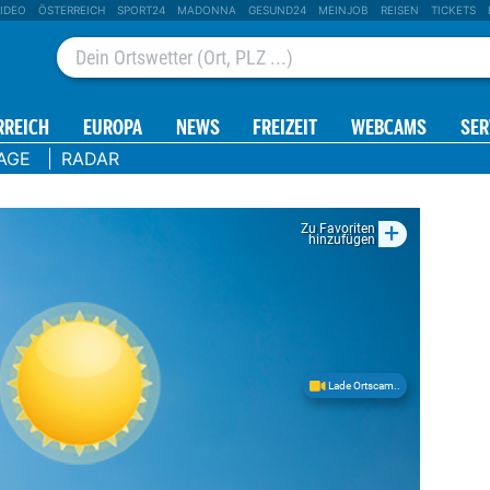
IDEO
ÖSTERREICH
SPORT24
MADONNA
GESUND24
MEINJOB
REISEN
TICKETS
RREICH
EUROPA
NEWS
FREIZEIT
WEBCAMS
SER
AGE
RADAR
+
Zu Favoriten
hinzufügen
Lade Ortscam..