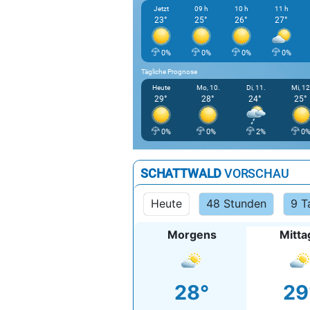
Jetzt
09 h
10 h
11 h
23°
25°
26°
27°
0%
0%
0%
0%
Tägliche Prognose
Heute
Mo, 10.
Di, 11.
Mi, 12
29°
28°
24°
25°
0%
0%
2%
0
SCHATTWALD
VORSCHAU
Heute
48 Stunden
9 T
Morgens
Mitta
28°
29