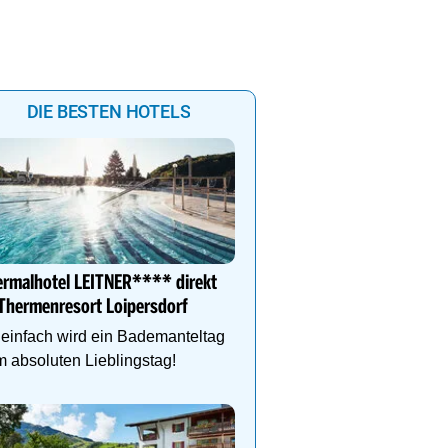
DIE BESTEN HOTELS
Alpin Life Resort Lürzer
4* Superior Premium Sp
ermalhotel LEITNER**** direkt
Salzburger Land. Naturb
Thermenresort Loipersdorf
Eventsauna, Gourmet u
einfach wird ein Bademanteltag
 absoluten Lieblingstag!
Kühler Sommerurlaub au