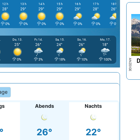
12 h
13 h
14 h
15 h
16 h
17 h
18 h
19 h
28°
29°
29°
29°
29°
28°
26°
24°
0%
0%
0%
0%
0%
0%
0%
0%
.
Do, 13.
Fr, 14.
Sa, 15.
So, 16.
Mo, 17.
25°
26°
24°
26°
18°
D
%
0%
3%
18%
10%
100%
age
gs
Abends
Nachts
°
26°
22°