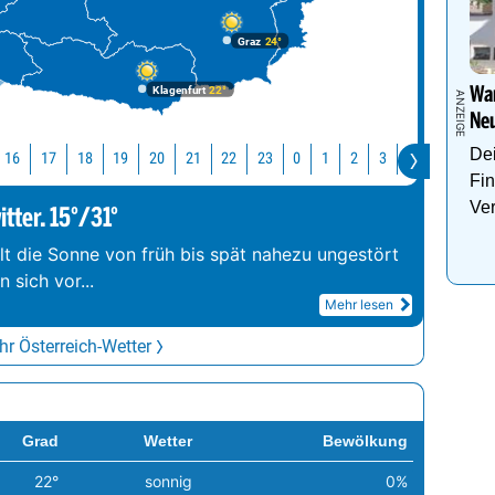
Graz
24°
Klagenfurt
22°
Wan
Neu
Dei
4
15
16
17
18
19
20
21
22
23
0
1
2
3
4
Fin
Ve
tter. 15°/31°
hlt die Sonne von früh bis spät nahezu ungestört
 sich vor
...
Mehr lesen
r Österreich-Wetter
Grad
Wetter
Bewölkung
22°
sonnig
0%