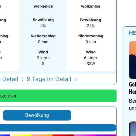
r
wolkenlos
wolkenlos
ung
Bewölkung
Bewölkung
4%
24%
HE
hlag
Niederschlag
Niederschlag
m
0 mm
0 mm
d
Wind
Wind
/h
6 km/h
6 km/h
S
SSW
 Detail
9 Tage im Detail
Go
He
ngen vor.
Be
und
Bewölkung