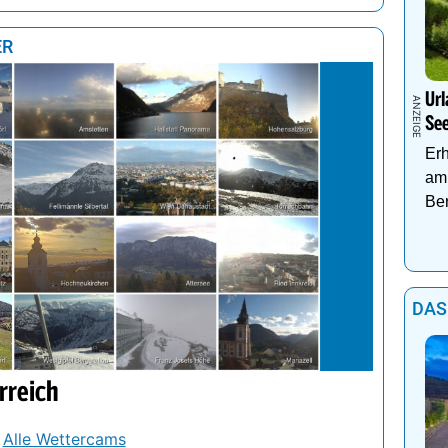
ER
Url
Se
Er
am 
Be
DAS
rreich
Alle Wettercams