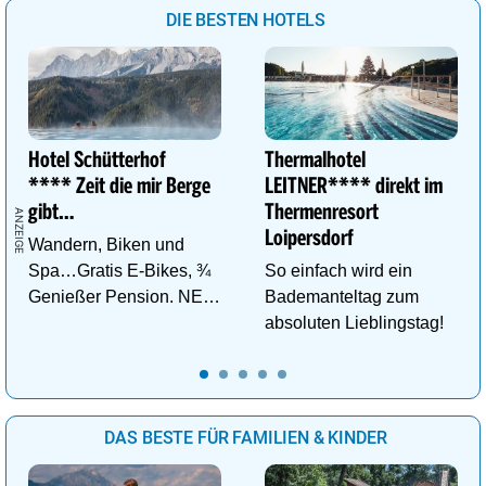
DIE BESTEN HOTELS
Hotel Schütterhof
Thermalhotel
**** Zeit die mir Berge
LEITNER**** direkt im
gibt…
Thermenresort
Loipersdorf
Wandern, Biken und
Spa…Gratis E-Bikes, ¾
So einfach wird ein
Genießer Pension. NEU:
Bademanteltag zum
DZ Deluxe – ab sofort
absoluten Lieblingstag!
buchbar!
DAS BESTE FÜR FAMILIEN & KINDER