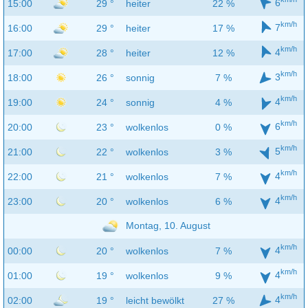
6
15:00
29 °
heiter
22 %
km/h
7
16:00
29 °
heiter
17 %
km/h
4
17:00
28 °
heiter
12 %
km/h
3
18:00
26 °
sonnig
7 %
km/h
4
19:00
24 °
sonnig
4 %
km/h
6
20:00
23 °
wolkenlos
0 %
km/h
5
21:00
22 °
wolkenlos
3 %
km/h
4
22:00
21 °
wolkenlos
7 %
km/h
4
23:00
20 °
wolkenlos
6 %
Montag, 10. August
km/h
4
00:00
20 °
wolkenlos
7 %
km/h
4
01:00
19 °
wolkenlos
9 %
km/h
4
02:00
19 °
leicht bewölkt
27 %