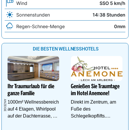
Wind
SSO 5 km/h
Sonnenstunden
14:38 Stunden
Regen-Schnee-Menge
0mm
DIE BESTEN WELLNESSHOTELS
Ihr Traumurlaub für die
Genießen Sie Traumtage
ganze Familie
im Hotel Anemone!
1000m² Wellnessbereich
Direkt im Zentrum, am
auf 4 Etagen, Whirlpool
Fuße des
auf der Dachterrasse, 4
Schlegelkopflifts.
ThemenSaunen
Traumhafte
Wellnessanlage!