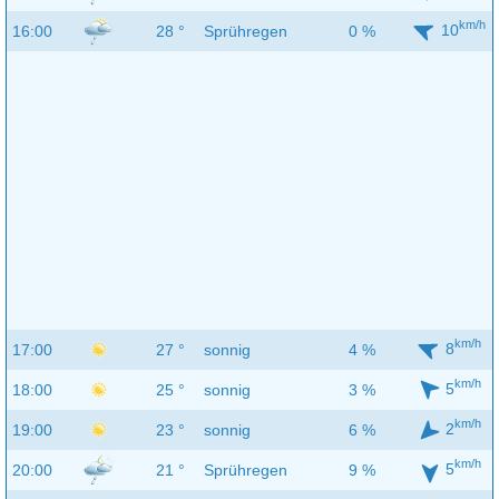
km/h
10
16:00
28 °
Sprühregen
0 %
km/h
8
17:00
27 °
sonnig
4 %
km/h
5
18:00
25 °
sonnig
3 %
km/h
2
19:00
23 °
sonnig
6 %
km/h
5
20:00
21 °
Sprühregen
9 %