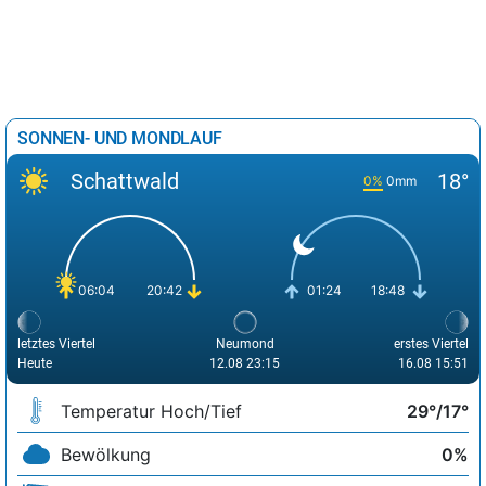
SONNEN- UND MONDLAUF
Schattwald
18°
0%
0mm
06:04
20:42
01:24
18:48
letztes Viertel
Neumond
erstes Viertel
Heute
12.08 23:15
16.08 15:51
Temperatur Hoch/Tief
29°/17°
Bewölkung
0%