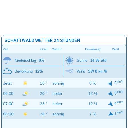
SCHATTWALD WETTER 24 STUNDEN
Zeit
Grad
Wetter
Bewölkung
Wind
Niederschlag
0%
Sonne
14:38 Std
Bewölkung
12%
Wind
SW 8 km/h
km/h
5
Jetzt
18 °
sonnig
0 %
km/h
5
06:00
20 °
heiter
12 %
km/h
4
07:00
23 °
heiter
12 %
km/h
1
08:00
24 °
sonnig
7 %