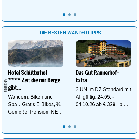
DIE BESTEN WANDERTIPPS
Hotel Schütterhof
Das Gut Raunerhof-
**** Zeit die mir Berge
Extra
gibt…
3 ÜN im DZ Standard mit
Wandern, Biken und
AI, gültig: 24.05. -
Spa…Gratis E-Bikes, ¾
04.10.26 ab € 329,- p.P.
Genießer Pension. NEU:
inkl. Gratis Dachstein-
DZ Deluxe – ab sofort
Sommercard.
buchbar!