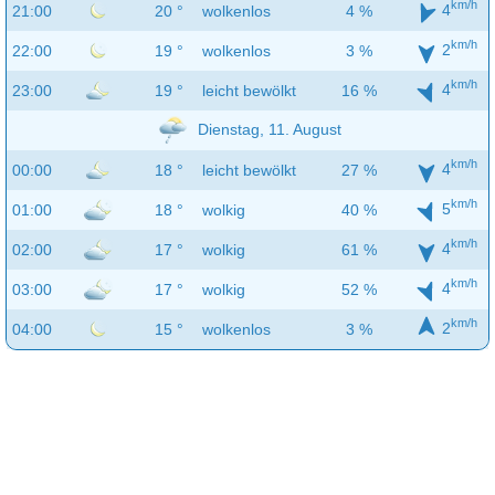
km/h
4
21:00
20 °
wolkenlos
4 %
km/h
2
22:00
19 °
wolkenlos
3 %
km/h
4
23:00
19 °
leicht bewölkt
16 %
Dienstag, 11. August
km/h
4
00:00
18 °
leicht bewölkt
27 %
km/h
5
01:00
18 °
wolkig
40 %
km/h
4
02:00
17 °
wolkig
61 %
km/h
4
03:00
17 °
wolkig
52 %
km/h
2
04:00
15 °
wolkenlos
3 %