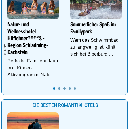
Natur- und
Sommerlicher Spaß im
Wellnesshotel
Familypark
Höflehner****S -
Wem das Schwimmbad
Region Schladming-
zu langweilig ist, kühlt
Dachstein
sich bei Biberburg,
Perfekter Familienurlaub
Krokobahn & Co. ab!
inkl. Kinder-
Aktivprogramm, Natur-
Abenteuer, Alpakas Meet
& Greet, Familien-Spa
uvm.
DIE BESTEN ROMANTIKHOTELS