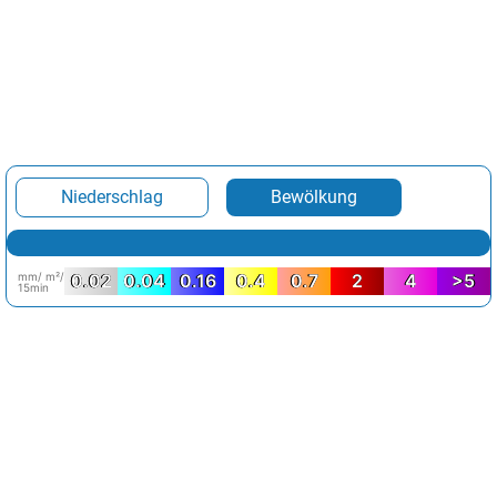
Niederschlag
Bewölkung
mm/ m²/
0.02
0.04
0.16
0.4
0.7
2
4
>5
15min