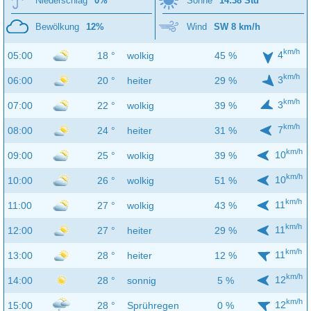
Niederschlag
0%
Sonne
14:38 Std
Bewölkung
12%
Wind
SW 8 km/h
km/h
4
05:00
18 °
wolkig
45 %
km/h
3
06:00
20 °
heiter
29 %
km/h
3
07:00
22 °
wolkig
39 %
km/h
7
08:00
24 °
heiter
31 %
km/h
10
09:00
25 °
wolkig
39 %
km/h
10
10:00
26 °
wolkig
51 %
km/h
11
11:00
27 °
wolkig
43 %
km/h
11
12:00
27 °
heiter
29 %
km/h
11
13:00
28 °
heiter
12 %
km/h
12
14:00
28 °
sonnig
5 %
km/h
12
15:00
28 °
Sprühregen
0 %