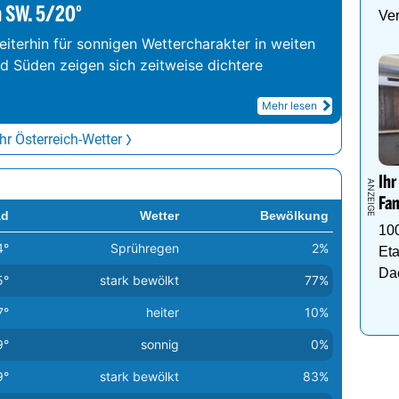
m SW. 5/20°
Ve
iterhin für sonnigen Wettercharakter in weiten
nd Süden zeigen sich zeitweise dichtere
Mehr lesen
r Österreich-Wetter
Ihr
Fam
ad
Wetter
Bewölkung
10
4°
Sprühregen
2%
Eta
Da
5°
stark bewölkt
77%
7°
heiter
10%
9°
sonnig
0%
9°
stark bewölkt
83%