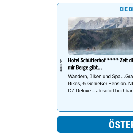
DIE 
Hotel Schütterhof **** Zeit d
mir Berge gibt…
Wandern, Biken und Spa…Grat
Bikes, ¾ Genießer Pension. N
DZ Deluxe – ab sofort buchbar
ÖSTE