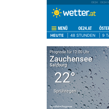
OE24
OE24 V
MENÜ
OE24.AT
ÖSTE
HEUTE
48 STUNDEN
9 T
Prognose für 12:00 Uhr
Zauchensee
Salzburg
22°
Sprühregen
Stündliche Prognose