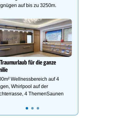
rgnügen auf bis zu 3250m.
DEIN PERFEKTER WAND
Auf www.oesterreich-hot
findest du die richtige Un
deinen perfekten Wande
 Traumurlaub für die ganze
ilie
00m² Wellnessbereich auf 4
gen, Whirlpool auf der
chterrasse, 4 ThemenSaunen