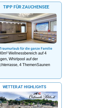
21 h
22 h
23 h
00 h
01 h
02 h
03 h
TIPP FÜR ZAUCHENSEE
15°
15°
15°
14°
14°
14°
13°
Morgen
69%
96%
53%
35%
7%
4%
7%
 Traumurlaub für die ganze Familie
00m² Wellnessbereich auf 4
gen, Whirlpool auf der
chterrasse, 4 ThemenSaunen
WETTER.AT HIGHLIGHTS