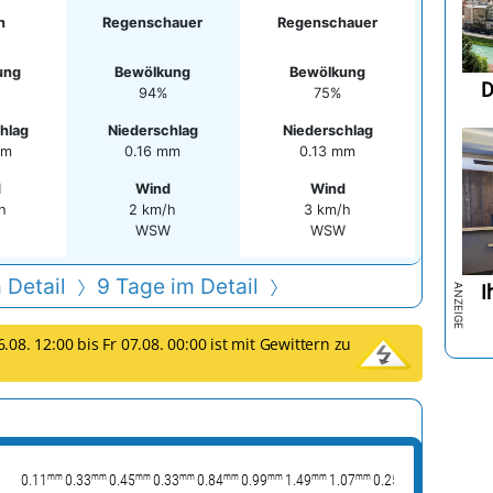
n
Regenschauer
Regenschauer
ung
Bewölkung
Bewölkung
D
94%
75%
hlag
Niederschlag
Niederschlag
mm
0.16 mm
0.13 mm
d
Wind
Wind
h
2 km/h
3 km/h
WSW
WSW
 Detail
9 Tage im Detail
I
08. 12:00 bis Fr 07.08. 00:00 ist mit Gewittern zu
mm
mm
mm
mm
mm
mm
mm
mm
mm
mm
0.11
0.33
0.45
0.33
0.84
0.99
1.49
1.07
0.25
0.1
0.14