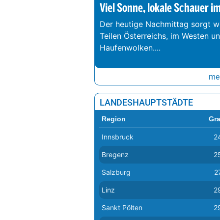
Viel Sonne, lokale Schauer i
Der heutige Nachmittag sorgt we
Teilen Österreichs, im Westen u
Haufenwolken.
...
meh
LANDESHAUPTSTÄDTE
Region
Gr
Innsbruck
2
Bregenz
2
Salzburg
2
Linz
2
Sankt Pölten
2