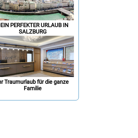
EIN PERFEKTER URLAUB IN
SALZBURG
hr Traumurlaub für die ganze
Familie
mm
mm
mm
mm
0.1
0.19
0.22