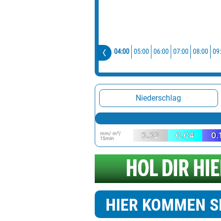
04:00
05:00
06:00
07:00
08:00
09
Niederschlag
mm/ m²/
0.02
0.04
0.
15min
HIER KOMMEN S