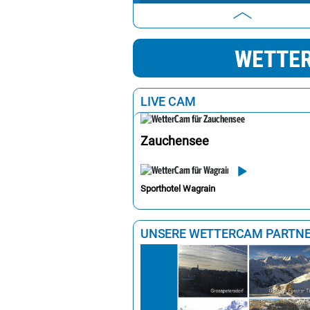
Klagenfurt
3
Wien
3
WETTER
Eisenstadt
3
Graz
3
LIVE CAM
Zauchensee
Sporthotel Wagrain
UNSERE WETTERCAM PARTN