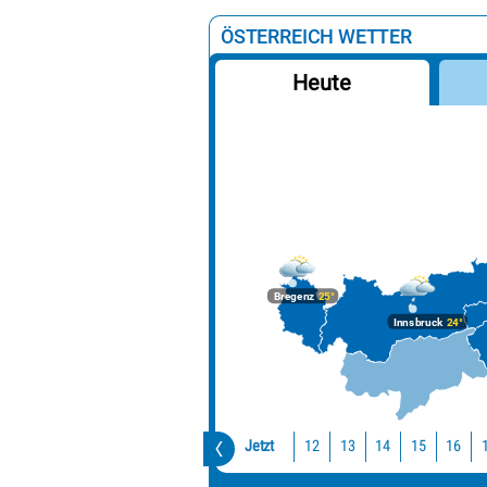
ÖSTERREICH WETTER
Heute
Bregenz
25°
Innsbruck
24°
Jetzt
12
13
14
15
16