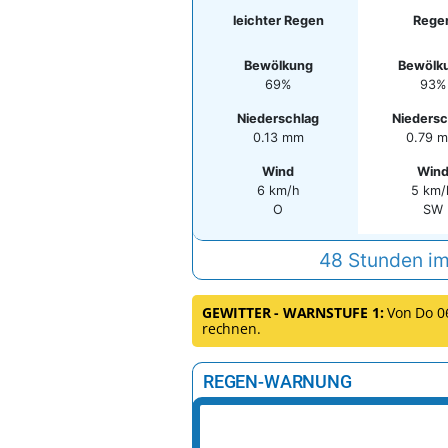
leichter Regen
Rege
Bewölkung
Bewölk
69%
93%
Niederschlag
Niedersc
0.13 mm
0.79 
Wind
Win
6 km/h
5 km/
O
SW
48 Stunden im
GEWITTER - WARNSTUFE 1:
Von Do 06.
rechnen.
REGEN-WARNUNG