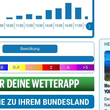
:00
10:00
11:00
12:00
13:00
14:00
15:00
16:00
17:00
18:00
19:00
20:0
HE
Bewölkung
16
0.4
0.7
2
4
>5
Mou
YO
IE ZU IHREM BUNDESLAND
De
Nat