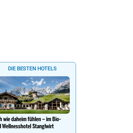
DIE BESTEN HOTELS
Alpin Life Resort Lürzer
4* Superior Premium Sp
h wie daheim fühlen – im Bio-
Salzburger Land. Naturb
 Wellnesshotel Stanglwirt
Eventsauna, Gourmet u