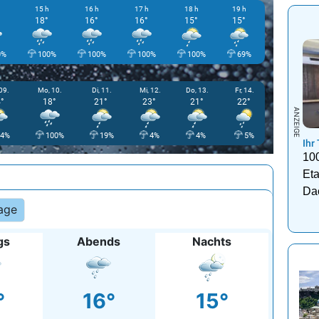
15 h
16 h
17 h
18 h
19 h
20 h
18°
16°
16°
15°
15°
15°
0%
100%
100%
100%
100%
69%
65%
09.
Mo, 10.
Di, 11.
Mi, 12.
Do, 13.
Fr, 14.
°
18°
21°
23°
21°
22°
34%
100%
19%
4%
4%
5%
Ihr
10
Eta
Da
age
gs
Abends
Nachts
°
16°
15°