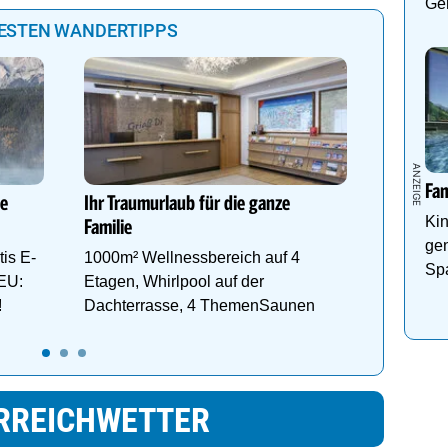
Gen
BESTEN WANDERTIPPS
Wanderur
Neuwirt-
Fa
Dein Hot
ie
Ihr Traumurlaub für die ganze
Kin
Finkenbe
Familie
ge
Vergnüg
is E-
1000m² Wellnessbereich auf 4
Sp
EU:
Etagen, Whirlpool auf der
Pa
!
Dachterrasse, 4 ThemenSaunen
RREICHWETTER