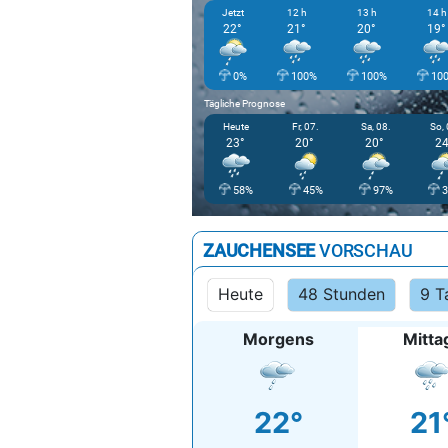
Jetzt
12 h
13 h
14 h
22°
21°
20°
19°
0%
100%
100%
10
Tägliche Prognose
Heute
Fr, 07.
Sa, 08.
So, 
23°
20°
20°
24
58%
45%
97%
ZAUCHENSEE
VORSCHAU
Heute
48 Stunden
9 T
Morgens
Mitta
22°
21