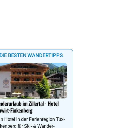
DIE BESTEN WANDERTIPPS
Das Gut Raunerhof-Extr
3 ÜN im DZ Standard mit 
derurlaub im Zillertal - Hotel
24.05. - 04.10.26 ab € 329
wirt-Finkenberg
Gratis Dachstein-Somme
10
9
n Hotel in der Ferienregion Tux-
kenberg für Ski- & Wander-