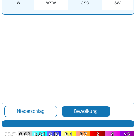
W
WSW
OSO
SW
Niederschlag
Bewölkung
mm/ m²/
0.02
0.04
0.16
0.4
0.7
2
4
>5
15min