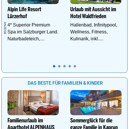
Alpin Life Resort
Urlaub mit Aussicht im
Lürzerhof
Hotel Waldfrieden
4* Superior Premium
Hallenbad, Infinitypool,
Spa im Salzburger Land.
Wellness, Fitness,
Naturbadeteich,
Kulinarik, inkl.
Eventsauna, Gourmet
Schladming - Dachstein
und Wein.
Sommercard,
Wandergebiet.
DAS BESTE FÜR FAMILIEN & KINDER
Familienurlaub im
Sommerglück für die
Aparthotel ALPENHAUS
ganze Familie in Kaprun