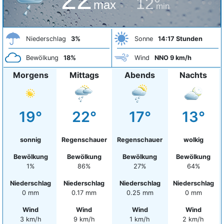
12°
max
min
Niederschlag
3%
Sonne
14:17 Stunden
Bewölkung
18%
Wind
NNO 9 km/h
Morgens
Mittags
Abends
Nachts
19°
22°
17°
13°
sonnig
Regenschauer
Regenschauer
wolkig
Bewölkung
Bewölkung
Bewölkung
Bewölkung
1%
86%
27%
64%
Niederschlag
Niederschlag
Niederschlag
Niederschlag
0 mm
0.17 mm
0.25 mm
0 mm
Wind
Wind
Wind
Wind
3 km/h
9 km/h
1 km/h
2 km/h