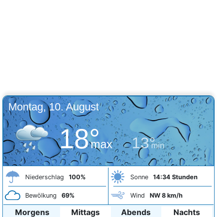
Montag, 10. August
18°
13°
max
min
Niederschlag
100%
Sonne
14:34 Stunden
Bewölkung
69%
Wind
NW 8 km/h
Morgens
Mittags
Abends
Nachts