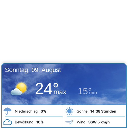
Sonntag, 09. August
24°
15°
max
min
Niederschlag
0%
Sonne
14:38 Stunden
Bewölkung
10%
Wind
SSW 5 km/h