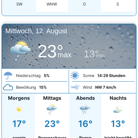
SW
WNW
O
S
Mittwoch, 12. August
23°
13°
max
min
Niederschlag
5%
Sonne
14:29 Stunden
Bewölkung
15%
Wind
NW 7 km/h
Morgens
Mittags
Abends
Nachts
17°
23°
16°
13°
sonnig
Regenschauer
Regen
leicht bewölkt