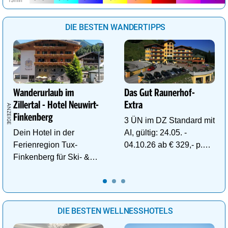
DIE BESTEN WANDERTIPPS
Wanderurlaub im
Das Gut Raunerhof-
Zillertal - Hotel Neuwirt-
Extra
Finkenberg
3 ÜN im DZ Standard mit
Dein Hotel in der
AI, gültig: 24.05. -
Ferienregion Tux-
04.10.26 ab € 329,- p.P.
Finkenberg für Ski- &
inkl. Gratis Dachstein-
Wander-Vergnügen auf
Sommercard.
bis zu 3250m.
DIE BESTEN WELLNESSHOTELS