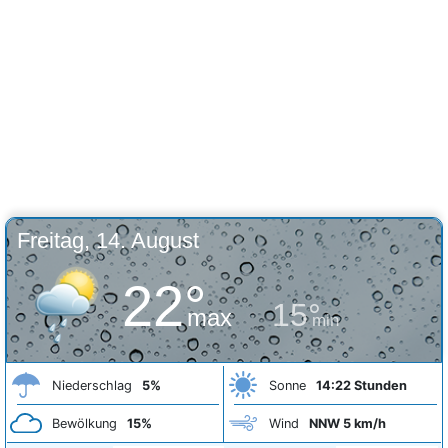
Freitag, 14. August
22°
15°
max
min
Niederschlag
5%
Sonne
14:22 Stunden
Bewölkung
15%
Wind
NNW 5 km/h