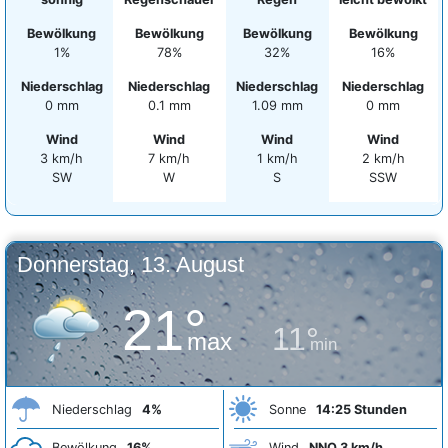
Bewölkung
Bewölkung
Bewölkung
Bewölkung
1%
78%
32%
16%
Niederschlag
Niederschlag
Niederschlag
Niederschlag
0 mm
0.1 mm
1.09 mm
0 mm
Wind
Wind
Wind
Wind
3 km/h
7 km/h
1 km/h
2 km/h
SW
W
S
SSW
Donnerstag, 13. August
21°
11°
max
min
Niederschlag
4%
Sonne
14:25 Stunden
Bewölkung
16%
Wind
NNO 3 km/h