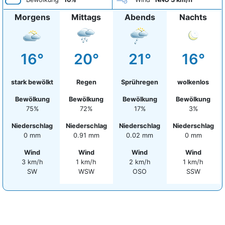
Morgens
Mittags
Abends
Nachts
16°
20°
21°
16°
stark bewölkt
Regen
Sprühregen
wolkenlos
Bewölkung
Bewölkung
Bewölkung
Bewölkung
75%
72%
17%
3%
Niederschlag
Niederschlag
Niederschlag
Niederschlag
0 mm
0.91 mm
0.02 mm
0 mm
Wind
Wind
Wind
Wind
3 km/h
1 km/h
2 km/h
1 km/h
SW
WSW
OSO
SSW