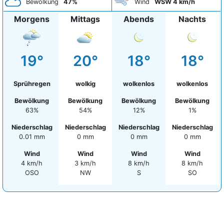
Bewölkung
47%
Wind
WSW 4 km/h
Morgens
Mittags
Abends
Nachts
19°
20°
18°
18°
Sprühregen
wolkig
wolkenlos
wolkenlos
Bewölkung
Bewölkung
Bewölkung
Bewölkung
63%
54%
12%
1%
Niederschlag
Niederschlag
Niederschlag
Niederschlag
0.01 mm
0 mm
0 mm
0 mm
Wind
Wind
Wind
Wind
4 km/h
3 km/h
8 km/h
8 km/h
OSO
NW
S
SO