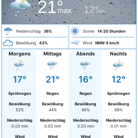
21°
12°
max
min
Niederschlag
36%
Sonne
14:20 Stunden
Bewölkung
43%
Wind
NNW 4 km/h
Morgens
Mittags
Abends
Nachts
17°
21°
16°
12°
Sprühregen
Regen
Regen
Sprühregen
Bewölkung
Bewölkung
Bewölkung
Bewölkung
52%
44%
96%
68%
Niederschlag
Niederschlag
Niederschlag
Niederschlag
0.03 mm
0.63 mm
0.53 mm
0.01 mm
Wind
Wind
Wind
Wind