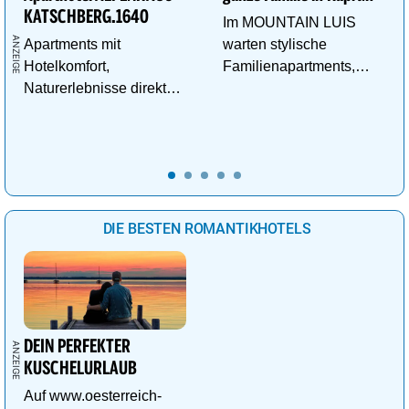
KATSCHBERG.1640
Im MOUNTAIN LUIS
Apartments mit
warten stylische
Hotelkomfort,
Familienapartments,
Naturerlebnisse direkt
Pool & vieles mehr auf
vor der Tür und
die ganze Familie!
Abenteuer für kleine
Entdecker.
DIE BESTEN ROMANTIKHOTELS
DEIN PERFEKTER
KUSCHELURLAUB
Auf www.oesterreich-