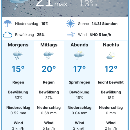
21°
13°
max
min
Niederschlag
19%
Sonne
14:31 Stunden
Bewölkung
25%
Wind
NNO 5 km/h
Morgens
Mittags
Abends
Nachts
15°
20°
17°
12°
Regen
Regen
Sprühregen
leicht bewölkt
Bewölkung
Bewölkung
Bewölkung
Bewölkung
53%
37%
16%
18%
Niederschlag
Niederschlag
Niederschlag
Niederschlag
0.52 mm
0.68 mm
0.04 mm
0 mm
Wind
Wind
Wind
Wind
3 km/h
5 km/h
2 km/h
2 km/h