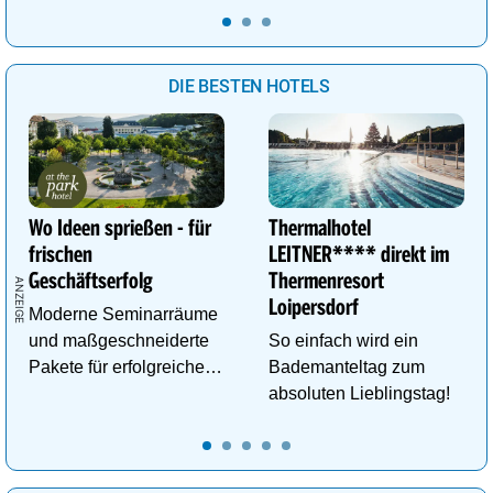
buchbar!
bis zu 3250m.
DIE BESTEN HOTELS
Wo Ideen sprießen - für
Thermalhotel
frischen
LEITNER**** direkt im
Geschäftserfolg
Thermenresort
Loipersdorf
Moderne Seminarräume
und maßgeschneiderte
So einfach wird ein
Pakete für erfolgreiche
Bademanteltag zum
Tagungen!
absoluten Lieblingstag!