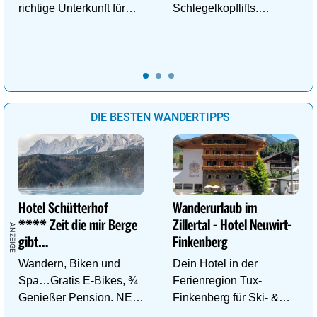
richtige Unterkunft für
Schlegelkopflifts.
deinen perfekten
Traumhafte
Wellnessurlaub!
Wellnessanlage!
DIE BESTEN WANDERTIPPS
Hotel Schütterhof
Wanderurlaub im
**** Zeit die mir Berge
Zillertal - Hotel Neuwirt-
gibt…
Finkenberg
Wandern, Biken und
Dein Hotel in der
Spa…Gratis E-Bikes, ¾
Ferienregion Tux-
Genießer Pension. NEU:
Finkenberg für Ski- &
DZ Deluxe – ab sofort
Wander-Vergnügen auf