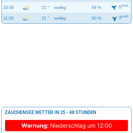
km/h
5
10:00
21 °
wolkig
59 %
km/h
3
11:00
22 °
wolkig
60 %
ZAUCHENSEE WETTER IN 25 - 48 STUNDEN
Warnung:
Niederschlag um 12:00