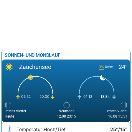
SONNEN- UND MONDLAUF
Zauchensee
24°
0%
0mm
05:52
20:30
01:12
18:34
letztes Viertel
Neumond
erstes Viertel
Heute
12.08 23:15
16.08 15:51
Temperatur Hoch/Tief
25°/15°