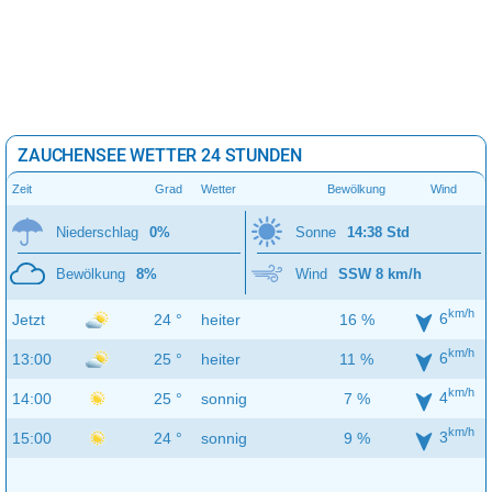
ZAUCHENSEE WETTER 24 STUNDEN
Zeit
Grad
Wetter
Bewölkung
Wind
Niederschlag
0%
Sonne
14:38 Std
Bewölkung
8%
Wind
SSW 8 km/h
km/h
6
Jetzt
24 °
heiter
16 %
km/h
6
13:00
25 °
heiter
11 %
km/h
4
14:00
25 °
sonnig
7 %
km/h
3
15:00
24 °
sonnig
9 %