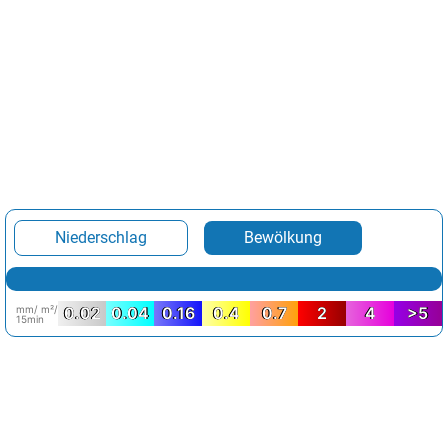
Niederschlag
Bewölkung
mm/ m²/
0.02
0.04
0.16
0.4
0.7
2
4
>5
15min