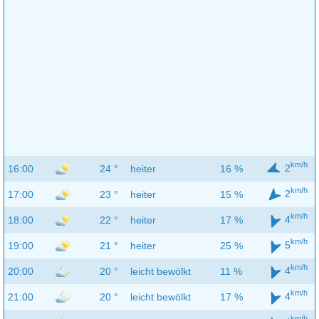
km/h
2
16:00
24 °
heiter
16 %
km/h
2
17:00
23 °
heiter
15 %
km/h
4
18:00
22 °
heiter
17 %
km/h
5
19:00
21 °
heiter
25 %
km/h
4
20:00
20 °
leicht bewölkt
11 %
km/h
4
21:00
20 °
leicht bewölkt
17 %
km/h