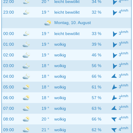
4
22:00
20 °
leicht bewölkt
34 %
km/h
4
23:00
19 °
leicht bewölkt
32 %
Montag, 10. August
km/h
3
00:00
19 °
leicht bewölkt
33 %
km/h
3
01:00
19 °
wolkig
39 %
km/h
3
02:00
19 °
wolkig
46 %
km/h
3
03:00
18 °
wolkig
56 %
km/h
3
04:00
18 °
wolkig
66 %
km/h
3
05:00
18 °
wolkig
61 %
km/h
2
06:00
18 °
wolkig
57 %
km/h
2
07:00
19 °
wolkig
63 %
km/h
4
08:00
20 °
wolkig
66 %
km/h
4
09:00
21 °
wolkig
62 %