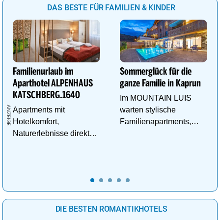
DAS BESTE FÜR FAMILIEN & KINDER
Familienurlaub im
Sommerglück für die
Aparthotel ALPENHAUS
ganze Familie in Kaprun
KATSCHBERG.1640
Im MOUNTAIN LUIS
Apartments mit
warten stylische
Hotelkomfort,
Familienapartments,
Naturerlebnisse direkt
Pool & vieles mehr auf
vor der Tür und
die ganze Familie!
Abenteuer für kleine
Entdecker.
DIE BESTEN ROMANTIKHOTELS