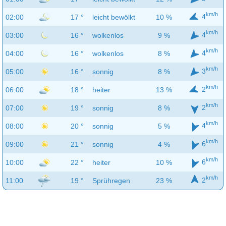
km/h
4
02:00
17 °
leicht bewölkt
10 %
km/h
4
03:00
16 °
wolkenlos
9 %
km/h
4
04:00
16 °
wolkenlos
8 %
km/h
3
05:00
16 °
sonnig
8 %
km/h
2
06:00
18 °
heiter
13 %
km/h
2
07:00
19 °
sonnig
8 %
km/h
4
08:00
20 °
sonnig
5 %
km/h
6
09:00
21 °
sonnig
4 %
km/h
6
10:00
22 °
heiter
10 %
km/h
2
11:00
19 °
Sprühregen
23 %