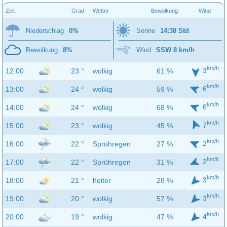
Zeit
Grad
Wetter
Bewölkung
Wind
Niederschlag
0%
Sonne
14:38 Std
Bewölkung
8%
Wind
SSW 8 km/h
km/h
3
12:00
23 °
wolkig
61 %
km/h
6
13:00
24 °
wolkig
59 %
km/h
6
14:00
24 °
wolkig
68 %
km/h
7
15:00
23 °
wolkig
45 %
km/h
2
16:00
22 °
Sprühregen
27 %
km/h
2
17:00
22 °
Sprühregen
31 %
km/h
3
18:00
21 °
heiter
28 %
km/h
3
19:00
20 °
wolkig
57 %
km/h
4
20:00
19 °
wolkig
47 %