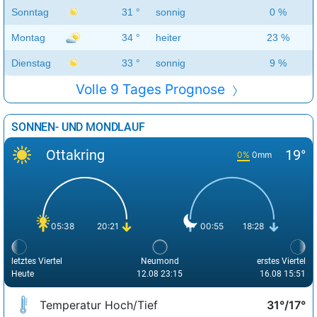
Sonntag
31 °
sonnig
0 %
Montag
34 °
heiter
23 %
Dienstag
33 °
sonnig
9 %
Volle 9 Tages Prognose
SONNEN- UND MONDLAUF
Ottakring
19°
0%
0mm
05:38
20:21
00:55
18:28
letztes Viertel
Neumond
erstes Viertel
Heute
12.08 23:15
16.08 15:51
Temperatur Hoch/Tief
31°/17°