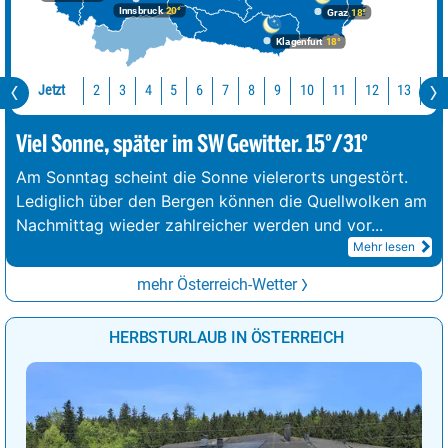
Innsbruck
20°
Graz
18°
Klagenfurt
18°
Jetzt
10
11
12
13
14
2
3
4
5
6
7
8
9
Viel Sonne, später im SW Gewitter. 15°/31°
Am Sonntag scheint die Sonne vielerorts ungestört.
Lediglich über den Bergen können die Quellwolken am
Nachmittag wieder zahlreicher werden und vor
...
Mehr lesen
mehr Österreich-Wetter
HERBSTURLAUB IN ÖSTERREICH