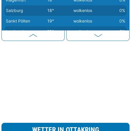
Salzburg
18°
wolkenlos
0%
Sankt Pölten
19°
wolkenlos
0%
Innsbruck
20°
wolkenlos
3%
Bregenz
21°
leicht bewölkt
15%
Wien
21°
wolkenlos
0%
Linz
22°
wolkenlos
0%
WETTER IN OTTAKRING