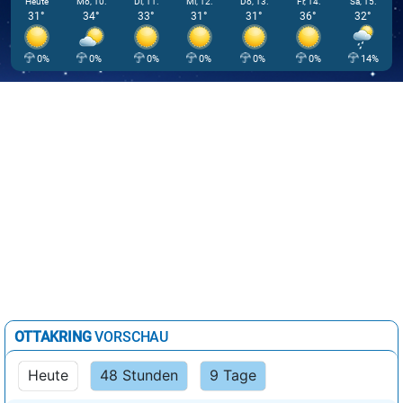
Heute
Mo, 10.
Di, 11.
Mi, 12.
Do, 13.
Fr, 14.
Sa, 15.
31°
34°
33°
31°
31°
36°
32°
0%
0%
0%
0%
0%
0%
14%
OTTAKRING
VORSCHAU
Heute
48 Stunden
9 Tage