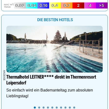
mm/ m²/
0.02
0.04
0.16
0.4
0.7
2
4
>5
15min
DIE BESTEN HOTELS
Thermalhotel LEITNER**** direkt im Thermenresort
Loipersdorf
So einfach wird ein Bademanteltag zum absoluten
Lieblingstag!