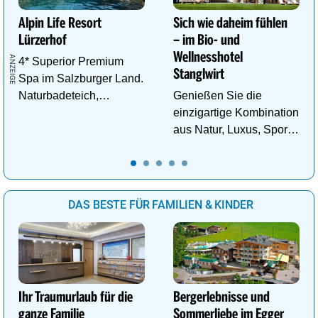
Alpin Life Resort
Sich wie daheim fühlen
Lürzerhof
– im Bio- und
Wellnesshotel
4* Superior Premium
Stanglwirt
Spa im Salzburger Land.
Naturbadeteich,
Genießen Sie die
Eventsauna, Gourmet
einzigartige Kombination
und Wein.
aus Natur, Luxus, Sport,
Wellness und Erholung.
DAS BESTE FÜR FAMILIEN & KINDER
Ihr Traumurlaub für die
Bergerlebnisse und
ganze Familie
Sommerliebe im Egger