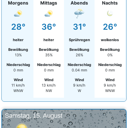
Morgens
Mittags
Abends
Nachts
28°
36°
31°
26°
heiter
heiter
Sprühregen
wolkenlos
Bewölkung
Bewölkung
Bewölkung
Bewölkung
13%
35%
26%
0%
Niederschlag
Niederschlag
Niederschlag
Niederschlag
0 mm
0 mm
0.04 mm
0 mm
Wind
Wind
Wind
Wind
11 km/h
13 km/h
9 km/h
9 km/h
WNW
NW
W
WNW
Samstag, 15. August