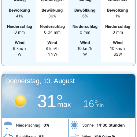
Bewölkung
Bewölkung
Bewölkung
Bewölkung
41%
36%
6%
1%
Niederschlag
Niederschlag
Niederschlag
Niederschlag
0 mm
0.04 mm
0 mm
0 mm
Wind
Wind
Wind
Wind
6 km/h
8 km/h
10 km/h
10 km/h
W
NNW
W
SSW
Donnerstag, 13. August
31°
16°
max
min
Niederschlag
0%
Sonne
14:30 Stunden
Bewölkung
8%
Wind
NW 9 km/h