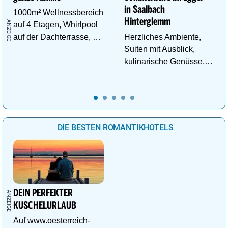
in Saalbach
1000m² Wellnessbereich
Hinterglemm
auf 4 Etagen, Whirlpool
auf der Dachterrasse, 4
Herzliches Ambiente,
ThemenSaunen
Suiten mit Ausblick,
kulinarische Genüsse,
Wasserwelt in
Panoramalage u.v.m.
DIE BESTEN ROMANTIKHOTELS
DEIN PERFEKTER
KUSCHELURLAUB
Auf www.oesterreich-