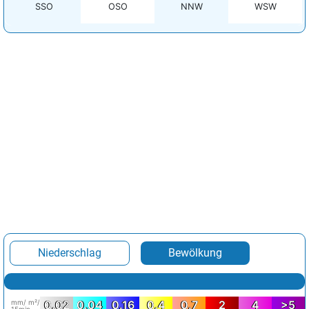
SSO
OSO
NNW
WSW
Niederschlag
Bewölkung
mm/ m²/
0.02
0.04
0.16
0.4
0.7
2
4
>5
15min