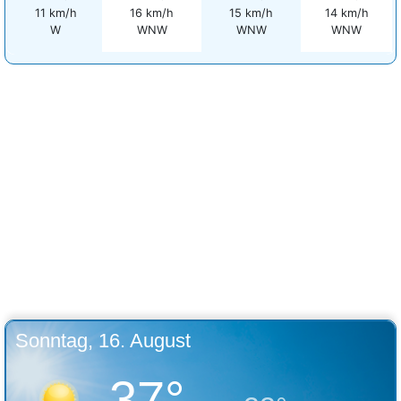
11 km/h
16 km/h
15 km/h
14 km/h
W
WNW
WNW
WNW
Sonntag, 16. August
37°