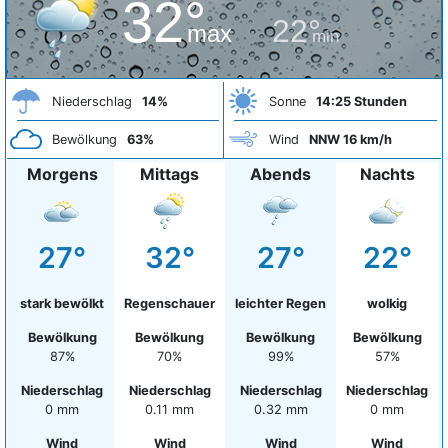
32°
22°
max
min
Niederschlag
14%
Sonne
14:25 Stunden
Bewölkung
63%
Wind
NNW 16 km/h
Morgens
Mittags
Abends
Nachts
27°
32°
27°
22°
stark bewölkt
Regenschauer
leichter Regen
wolkig
Bewölkung
Bewölkung
Bewölkung
Bewölkung
87%
70%
99%
57%
Niederschlag
Niederschlag
Niederschlag
Niederschlag
0 mm
0.11 mm
0.32 mm
0 mm
Wind
Wind
Wind
Wind