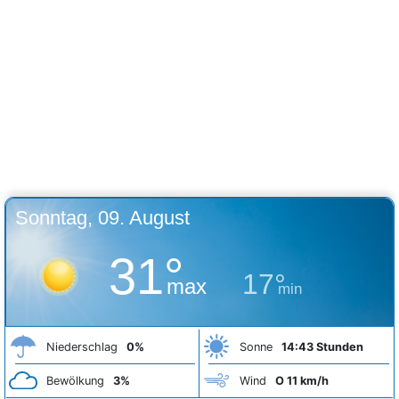
Sonntag, 09. August
31°
17°
max
min
Niederschlag
0%
Sonne
14:43 Stunden
Bewölkung
3%
Wind
O 11 km/h