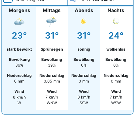
Morgens
Mittags
Abends
Nachts
23°
31°
31°
24°
stark bewölkt
Sprühregen
sonnig
wolkenlos
Bewölkung
Bewölkung
Bewölkung
Bewölkung
86%
39%
0%
0%
Niederschlag
Niederschlag
Niederschlag
Niederschlag
0 mm
0.05 mm
0 mm
0 mm
Wind
Wind
Wind
Wind
8 km/h
7 km/h
8 km/h
7 km/h
W
WNW
SSW
WSW