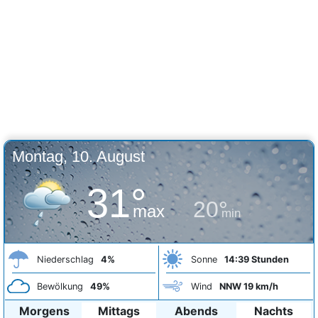
Montag, 10. August
31°
20°
max
min
Niederschlag
4%
Sonne
14:39 Stunden
Bewölkung
49%
Wind
NNW 19 km/h
Morgens
Mittags
Abends
Nachts