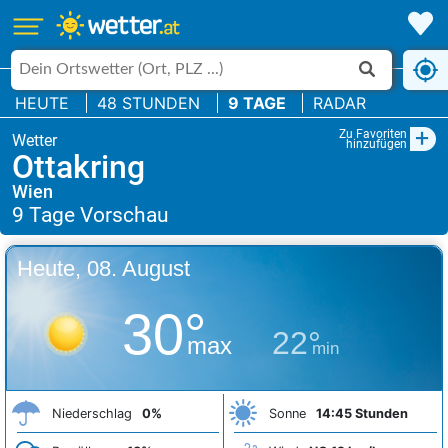
HEUTE
48 STUNDEN
9 TAGE
RADAR
+
Zu Favoriten
hinzufügen
Ottakring
Wien
Heute, 08. August
30°
22°
max
min
Niederschlag
0%
Sonne
14:45 Stunden