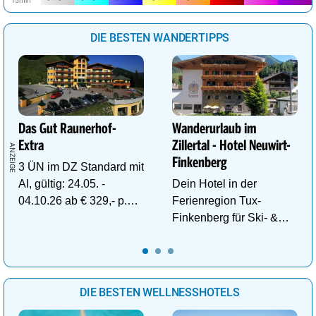
DIE BESTEN WANDERTIPPS
Das Gut Raunerhof-
Wanderurlaub im
Extra
Zillertal - Hotel Neuwirt-
Finkenberg
3 ÜN im DZ Standard mit
AI, gültig: 24.05. -
Dein Hotel in der
04.10.26 ab € 329,- p.P.
Ferienregion Tux-
inkl. Gratis Dachstein-
Finkenberg für Ski- &
Sommercard.
Wander-Vergnügen auf
bis zu 3250m.
DIE BESTEN WELLNESSHOTELS