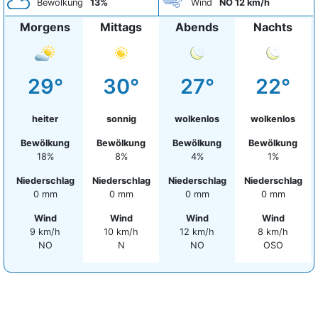
Bewölkung
13%
Wind
NO 12 km/h
Morgens
Mittags
Abends
Nachts
29°
30°
27°
22°
heiter
sonnig
wolkenlos
wolkenlos
Bewölkung
Bewölkung
Bewölkung
Bewölkung
18%
8%
4%
1%
Niederschlag
Niederschlag
Niederschlag
Niederschlag
0 mm
0 mm
0 mm
0 mm
Wind
Wind
Wind
Wind
9 km/h
10 km/h
12 km/h
8 km/h
NO
N
NO
OSO