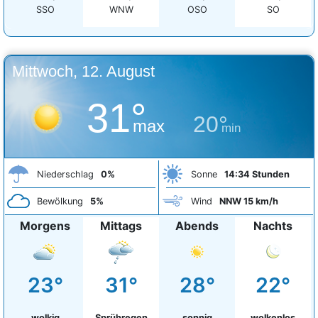
SSO
WNW
OSO
SO
Mittwoch, 12. August
31°
20°
max
min
Niederschlag
0%
Sonne
14:34 Stunden
Bewölkung
5%
Wind
NNW 15 km/h
Morgens
Mittags
Abends
Nachts
23°
31°
28°
22°
wolkig
Sprühregen
sonnig
wolkenlos