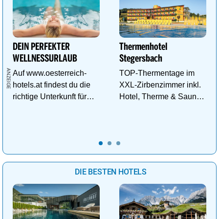
DEIN PERFEKTER
Thermenhotel
WELLNESSURLAUB
Stegersbach
Auf www.oesterreich-
TOP-Thermentage im
hotels.at findest du die
XXL-Zirbenzimmer inkl.
richtige Unterkunft für
Hotel, Therme & Sauna
deinen perfekten
ab € 99,- p.P./N.
Wellnessurlaub!
DIE BESTEN HOTELS