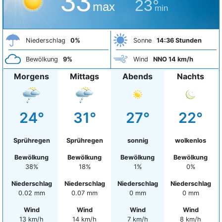
33°
23°
max
min
Niederschlag
0%
Sonne
14:36 Stunden
Bewölkung
9%
Wind
NNO 14 km/h
Morgens
Mittags
Abends
Nachts
24°
31°
27°
22°
Sprühregen
Sprühregen
sonnig
wolkenlos
Bewölkung
Bewölkung
Bewölkung
Bewölkung
38%
18%
1%
0%
Niederschlag
Niederschlag
Niederschlag
Niederschlag
0.02 mm
0.07 mm
0 mm
0 mm
Wind
Wind
Wind
Wind
13 km/h
14 km/h
7 km/h
8 km/h