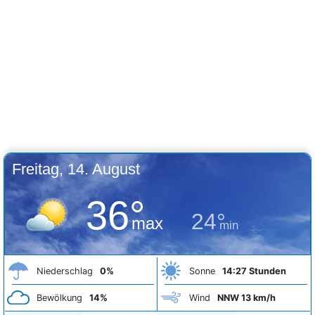
Freitag, 14. August
36°
24°
max
min
Niederschlag
0%
Sonne
14:27 Stunden
Bewölkung
14%
Wind
NNW 13 km/h