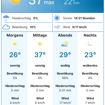
22°
max
min
Niederschlag
0%
Sonne
14:21 Stunden
Bewölkung
10%
Wind
N 17 km/h
Morgens
Mittags
Abends
Nachts
26°
37°
29°
23°
sonnig
sonnig
wolkig
wolkenlos
Bewölkung
Bewölkung
Bewölkung
Bewölkung
5%
9%
66%
9%
Niederschlag
Niederschlag
Niederschlag
Niederschlag
0 mm
0 mm
0.01 mm
0 mm
Wind
Wind
Wind
Wind
4 km/h
6 km/h
17 km/h
7 km/h