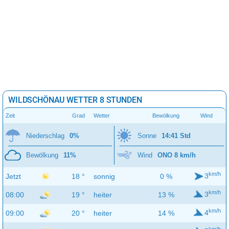
WILDSCHÖNAU WETTER 8 STUNDEN
Zeit
Grad
Wetter
Bewölkung
Wind
Niederschlag
0%
Sonne
14:41 Std
Bewölkung
11%
Wind
ONO 8 km/h
km/h
3
Jetzt
18 °
sonnig
0 %
km/h
3
08:00
19 °
heiter
13 %
km/h
4
09:00
20 °
heiter
14 %
km/h