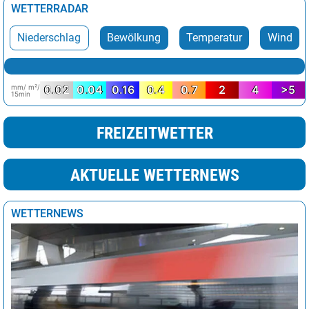
WETTERRADAR
Niederschlag
Bewölkung
Temperatur
Wind
mm/ m²/
0.02
0.04
0.16
0.4
0.7
2
4
>5
15min
FREIZEITWETTER
AKTUELLE WETTERNEWS
WETTERNEWS