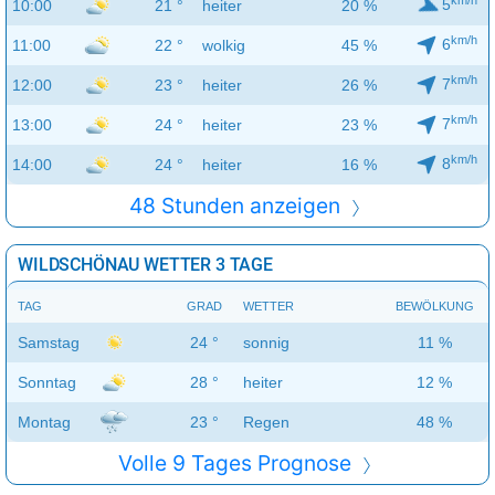
5
10:00
21 °
heiter
20 %
km/h
6
11:00
22 °
wolkig
45 %
km/h
7
12:00
23 °
heiter
26 %
km/h
7
13:00
24 °
heiter
23 %
km/h
8
14:00
24 °
heiter
16 %
48 Stunden anzeigen
WILDSCHÖNAU WETTER 3 TAGE
TAG
GRAD
WETTER
BEWÖLKUNG
Samstag
24 °
sonnig
11 %
Sonntag
28 °
heiter
12 %
Montag
23 °
Regen
48 %
Volle 9 Tages Prognose