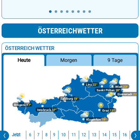
ÖSTERREICHWETTER
ÖSTERREICH WETTER
Morgen
9 Tage
Heute
Linz
22°
Wien
23°
Sankt Pölten
20°
Eisenstadt
22°
Salzburg
18°
Bregenz
17°
Innsbruck
17°
Graz
19°
Klagenfurt
19°
Jetzt
10
11
12
13
14
15
16
17
6
7
8
9