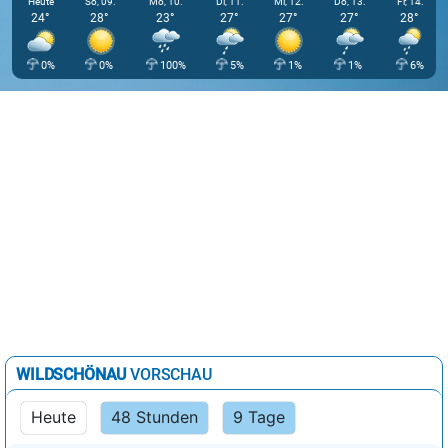
Heute
So, 09.
Mo, 10.
Di, 11.
Mi, 12.
Do, 13.
Fr, 14.
24°
28°
23°
27°
27°
27°
28°
0%
0%
100%
5%
1%
1%
6%
WILDSCHÖNAU
VORSCHAU
Heute
48 Stunden
9 Tage