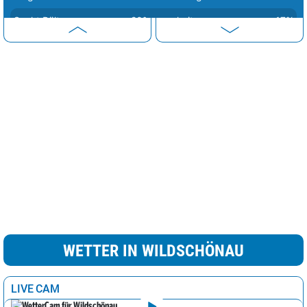
Sankt Pölten
20°
heiter
17%
Eisenstadt
22°
heiter
29%
Linz
22°
wolkig
68%
Wien
23°
wolkig
68%
WETTER IN WILDSCHÖNAU
LIVE CAM