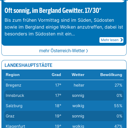
Oft sonnig, im Bergland Gewitter. 17/30°
Bis zum frühen Vormittag sind im Süden, Südosten
sowie im Bergland einige Wolken anzutreffen, dabei ist
besonders im Südosten mit ein
...
Mehr lesen
mehr Österreich-Wetter
LANDESHAUPTSTÄDTE
Region
Grad
Wetter
Bewölkung
Bregenz
17°
heiter
27%
Innsbruck
17°
sonnig
0%
Salzburg
18°
wolkig
55%
Graz
19°
sonnig
0%
Klagenfurt
19°
wolkig
47%