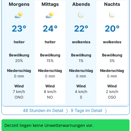
Morgens
Mittags
Abends
Nachts
23°
24°
22°
20°
heiter
heiter
wolkenlos
wolkenlos
Bewölkung
Bewölkung
Bewölkung
Bewölkung
20%
15%
1%
3%
Niederschlag
Niederschlag
Niederschlag
Niederschlag
0 mm
0 mm
0 mm
0 mm
Wind
Wind
Wind
Wind
7 km/h
8 km/h
4 km/h
2 km/h
ONO
NO
S
OSO
48 Stunden im Detail
9 Tage im Detail
Derzeit liegen keine Unwetterwarnungen vor.