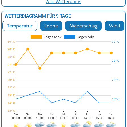
Alle Wettercams
WETTERDIAGRAMM FÜR 9 TAGE
Temperatur
Sonne
Niederschlag
Wind
Tages Max.
Tages Min.
30° C
30° C
28° C
26° C
25° C
24° C
22° C
20° C
20° C
18° C
16° C
15° C
14° C
12° C
Sa
So
Mo
Di
Mi
Do
Fr
Sa
So
08.08
09.08
10.08
11.08
12.08
13.08
14.08
15.08
16.08