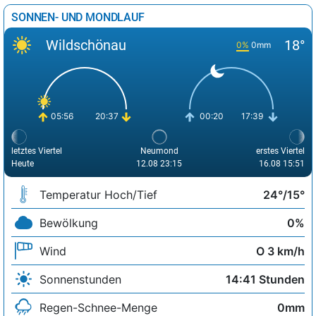
SONNEN- UND MONDLAUF
Wildschönau
18°
0%
0mm
05:56
20:37
00:20
17:39
letztes Viertel
Neumond
erstes Viertel
Heute
12.08 23:15
16.08 15:51
Temperatur Hoch/Tief
24°/15°
Bewölkung
0%
Wind
O 3 km/h
Sonnenstunden
14:41 Stunden
Regen-Schnee-Menge
0mm