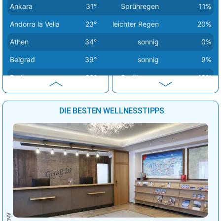
Ankara
31°
Sprühregen
11%
Andorra la Vella
23°
leichter Regen
20%
Athen
34°
sonnig
0%
Belgrad
39°
sonnig
9%
Berlin
26°
Sprühregen
43%
Bern
30°
Regen
17%
DIE BESTEN WELLNESSTIPPS
Bratislava
30°
heiter
25%
Brüssel
27°
heiter
47%
Budapest
38°
sonnig
7%
Bukarest
37°
sonnig
6%
Chisinau
36°
heiter
15%
Dublin
19°
Sprühregen
48%
Helsinki
20°
heiter
24%