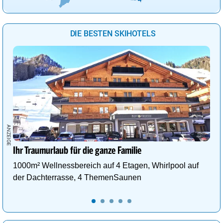
Vancouver
21°
sonnig
18%
Wellington
13°
Regenschauer
93%
DIE BESTEN SKIHOTELS
Wien
30°
heiter
32%
Ihr Traumurlaub für die ganze Familie
1000m² Wellnessbereich auf 4 Etagen, Whirlpool auf
der Dachterrasse, 4 ThemenSaunen