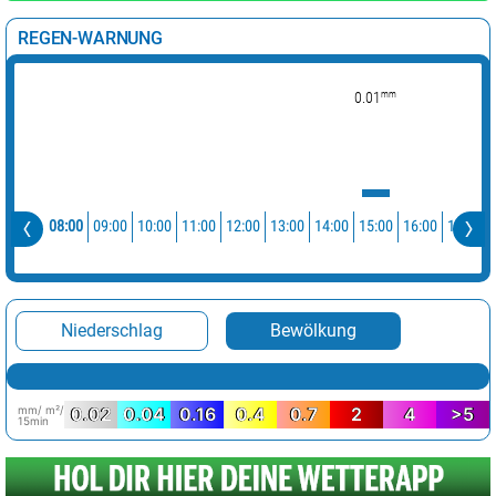
REGEN-WARNUNG
mm
0.01
08:00
09:00
10:00
11:00
12:00
13:00
14:00
15:00
16:00
17:00
Niederschlag
Bewölkung
mm/ m²/
0.02
0.04
0.16
0.4
0.7
2
4
>5
15min