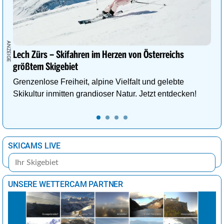
Johannesburg
20°
sonnig
0%
Kairo
37°
sonnig
3%
Lima
26°
heiter
32%
Lech Zürs – Skifahren im Herzen von Österreichs
London
24°
heiter
29%
größtem Skigebiet
Los Angeles
30°
sonnig
5%
Grenzenlose Freiheit, alpine Vielfalt und gelebte
Madrid
38°
sonnig
0%
Skikultur inmitten grandioser Natur. Jetzt entdecken!
Mexiko-Stadt
21°
Sprühregen
75%
Moskau
24°
sonnig
32%
SKICAMS LIVE
Nairobi
25°
heiter
31%
New York
26°
sonnig
26%
Ottawa
26°
heiter
35%
UNSERE WETTERCAM PARTNER
Panama-Stadt
31°
Sprühregen
96%
Paris
30°
sonnig
17%