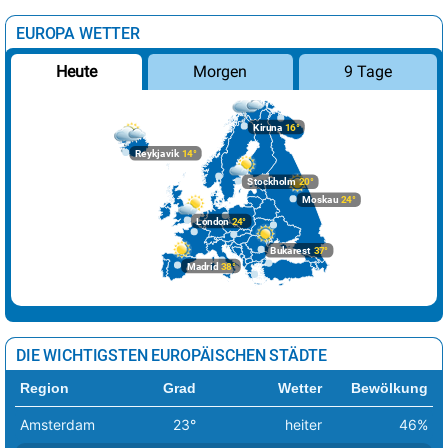
EUROPA WETTER
Morgen
9 Tage
Heute
Kiruna
16°
Reykjavik
14°
Stockholm
20°
Moskau
24°
London
24°
Bukarest
37°
Madrid
38°
DIE WICHTIGSTEN EUROPÄISCHEN STÄDTE
Region
Grad
Wetter
Bewölkung
Amsterdam
23°
heiter
46%