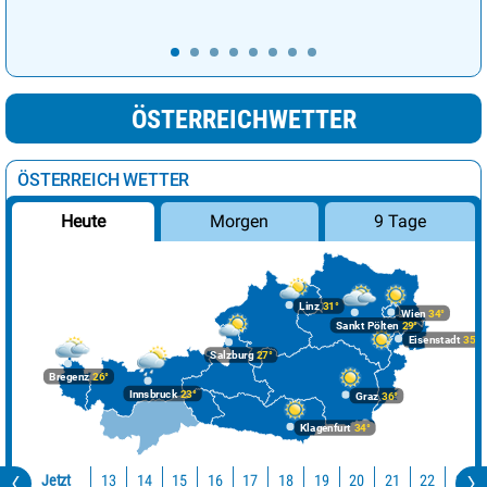
ÖSTERREICHWETTER
ÖSTERREICH WETTER
Morgen
9 Tage
Heute
Linz
31°
Wien
34°
Sankt Pölten
29°
Eisenstadt
35°
Salzburg
27°
Bregenz
26°
Innsbruck
23°
Graz
36°
Klagenfurt
34°
Jetzt
13
14
15
16
17
18
19
20
21
22
23