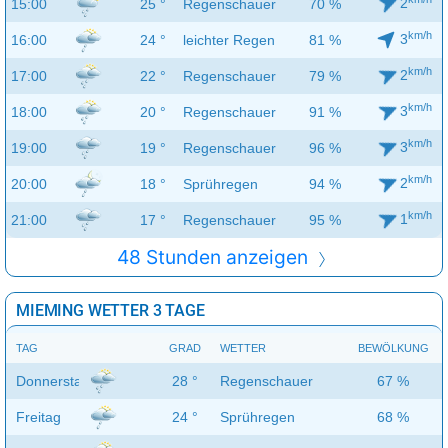
2
15:00
25 °
Regenschauer
70 %
km/h
3
16:00
24 °
leichter Regen
81 %
km/h
2
17:00
22 °
Regenschauer
79 %
km/h
3
18:00
20 °
Regenschauer
91 %
km/h
3
19:00
19 °
Regenschauer
96 %
km/h
2
20:00
18 °
Sprühregen
94 %
km/h
1
21:00
17 °
Regenschauer
95 %
48 Stunden anzeigen
MIEMING WETTER 3 TAGE
TAG
GRAD
WETTER
BEWÖLKUNG
Donnerstag
28 °
Regenschauer
67 %
Freitag
24 °
Sprühregen
68 %