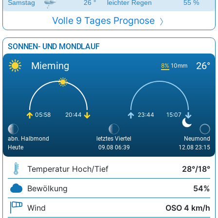
Samstag
26 °
leichter Regen
55 %
Volle 9 Tages Prognose
SONNEN- UND MONDLAUF
Mieming
26°
8%
10mm
05:58
20:44
23:44
15:07
abn. Halbmond
letztes Viertel
Neumond
Heute
09.08 06:39
12.08 23:15
Temperatur Hoch/Tief
28°/18°
Bewölkung
54%
Wind
OSO 4 km/h