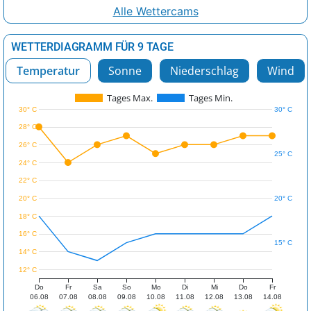
Alle Wettercams
WETTERDIAGRAMM FÜR 9 TAGE
Temperatur
Sonne
Niederschlag
Wind
Tages Max.
Tages Min.
30° C
30° C
28° C
26° C
25° C
24° C
22° C
20° C
20° C
18° C
16° C
15° C
14° C
12° C
Do
Fr
Sa
So
Mo
Di
Mi
Do
Fr
06.08
07.08
08.08
09.08
10.08
11.08
12.08
13.08
14.08