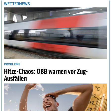
Tokio
30°
Regenschauer
54%
WETTERNEWS
Tunis
36°
sonnig
3%
Vancouver
19°
sonnig
4%
Wellington
10°
sonnig
28%
Wien
34°
Sprühregen
23%
PROBLEME
Hitze-Chaos: ÖBB warnen vor Zug-
Ausfällen