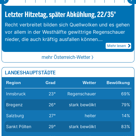
Letzter Hitzetag, später Abkühlung, 22/35°
Recht verbreitet bilden sich Quellwolken und es gehen
vor allem in der Westhälfte gewittrige Regenschauer
nieder, die auch kräftig ausfallen können.
...
Mehr lesen
mehr Österreich-Wetter
LANDESHAUPTSTÄDTE
Region
Grad
Wetter
Bewölkung
Innsbruck
23°
Regenschauer
69%
Bregenz
26°
stark bewölkt
79%
Salzburg
27°
heiter
14%
Sankt Pölten
29°
stark bewölkt
83%