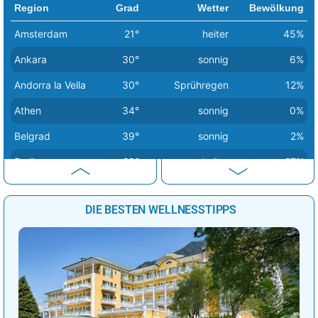
Region
Grad
Wetter
Bewölkung
Amsterdam
21°
heiter
45%
Ankara
30°
sonnig
6%
Andorra la Vella
30°
Sprühregen
12%
Athen
34°
sonnig
0%
Belgrad
39°
sonnig
2%
Berlin
29°
heiter
27%
Bern
34°
Sprühregen
18%
DIE BESTEN WELLNESSTIPPS
Bratislava
36°
heiter
22%
Brüssel
24°
bedeckt
85%
Budapest
39°
sonnig
18%
Bukarest
38°
sonnig
3%
Chisinau
36°
sonnig
9%