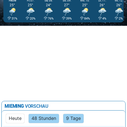
Heute
Fr, 07.
Sa, 08.
So, 09.
Mo, 10.
Di, 11.
Mi, 12.
25°
25°
24°
27°
25°
26°
26°
31%
20%
76%
39%
84%
4%
2%
MIEMING
VORSCHAU
Heute
48 Stunden
9 Tage