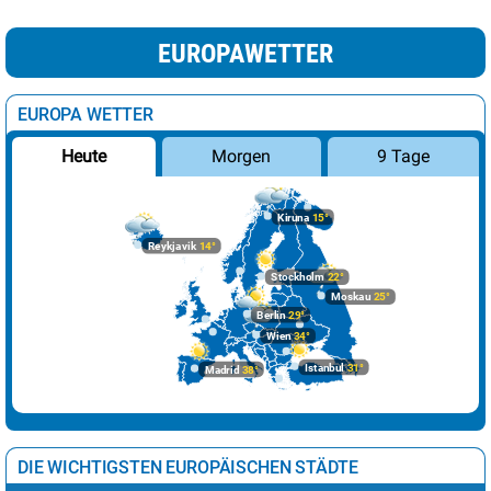
EUROPAWETTER
EUROPA WETTER
Morgen
9 Tage
Heute
Kiruna
15°
Reykjavik
14°
Stockholm
22°
Moskau
25°
Berlin
29°
Wien
34°
Istanbul
31°
Madrid
38°
DIE WICHTIGSTEN EUROPÄISCHEN STÄDTE