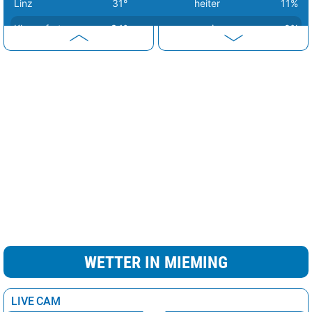
Linz
31°
heiter
11%
Klagenfurt
34°
sonnig
0%
Wien
34°
sonnig
0%
Eisenstadt
35°
sonnig
0%
Graz
36°
sonnig
0%
WETTER IN MIEMING
LIVE CAM