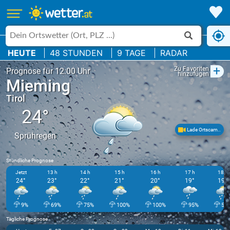
HEUTE
48 STUNDEN
9 TAGE
RADAR
+
Zu Favoriten
Prognose für 12:00 Uhr
hinzufügen
Mieming
Tirol
24°
Lade Ortscam..
Sprühregen
Stündliche Prognose
Jetzt
13 h
14 h
15 h
16 h
17 h
18 h
24°
23°
22°
21°
20°
19°
19°
9%
69%
75%
100%
100%
95%
50
Tägliche Prognose