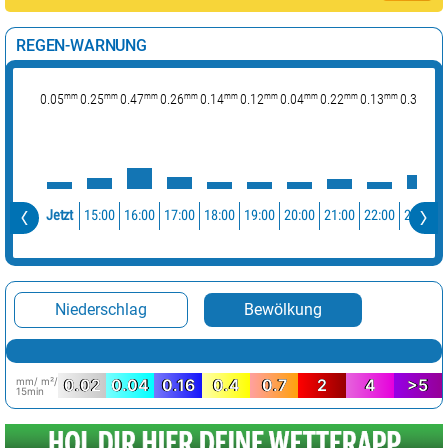
REGEN-WARNUNG
mm
mm
mm
mm
mm
mm
mm
mm
mm
mm
0.05
0.25
0.47
0.26
0.14
0.12
0.04
0.22
0.13
0.31
0
15:00
16:00
17:00
18:00
19:00
20:00
21:00
22:00
23:00
Jetzt
Niederschlag
Bewölkung
mm/ m²/
0.02
0.04
0.16
0.4
0.7
2
4
>5
15min