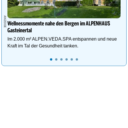
Dublin
17°
sonnig
36%
Helsinki
19°
Regenschauer
60%
Wellnessmomente nahe den Bergen im ALPENHAUS
Kiew
34°
sonnig
5%
Gasteinertal
Im 2.000 m² ALPEN.VEDA.SPA entspannen und neue
Kopenhagen
22°
wolkig
37%
Kraft im Tal der Gesundheit tanken.
Lissabon
27°
sonnig
19%
Ljubljana
37°
sonnig
9%
London
26°
wolkig
47%
Luxemburg
26°
sonnig
9%
Madrid
38°
sonnig
1%
Minsk
29°
sonnig
5%
Moskau
25°
Sprühregen
29%
Nikosia
32°
sonnig
4%