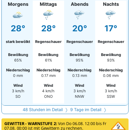
Morgens
Mittags
Abends
Nachts
28°
28°
20°
17°
stark bewölkt
Regenschauer
Regenschauer
Regenschauer
Bewölkung
Bewölkung
Bewölkung
Bewölkung
65%
61%
95%
93%
Niederschlag
Niederschlag
Niederschlag
Niederschlag
0 mm
0.17 mm
0.13 mm
0.06 mm
Wind
Wind
Wind
Wind
3 km/h
4 km/h
3 km/h
3 km/h
SO
ONO
NNW
SSW
48 Stunden im Detail
9 Tage im Detail
GEWITTER - WARNSTUFE 2:
Von Do 06.08. 12:00 bis Fr
07.08. 00:00 ist mit Gewittern zu rechnen.