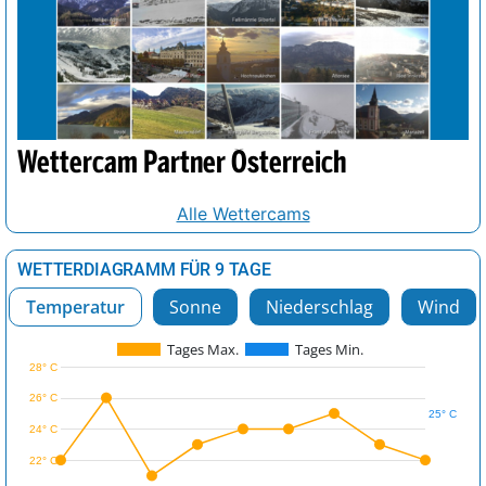
Wettercam Partner Österreich
Alle Wettercams
WETTERDIAGRAMM FÜR 9 TAGE
Temperatur
Sonne
Niederschlag
Wind
Tages Max.
Tages Min.
28° C
26° C
25° C
24° C
22° C