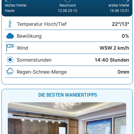
letztes Viertel
Neumond
erstes Viertel
Heute
12.08 23:15
16.08 15:51
Temperatur Hoch/Tief
22°/13°
Bewölkung
0%
Wind
WSW 2 km/h
Sonnenstunden
14:40 Stunden
Regen-Schnee-Menge
0mm
DIE BESTEN WANDERTIPPS