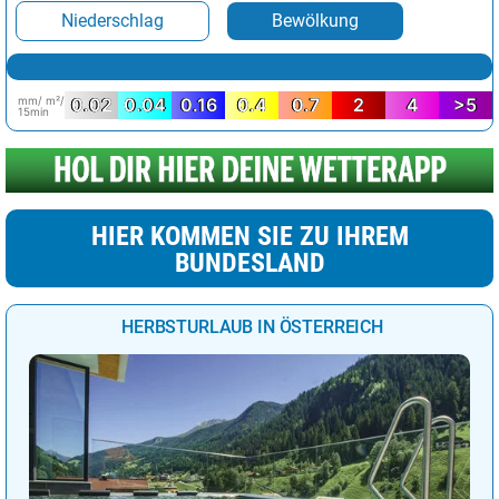
Niederschlag
Bewölkung
mm/ m²/
0.02
0.04
0.16
0.4
0.7
2
4
>5
15min
HIER KOMMEN SIE ZU IHREM
BUNDESLAND
HERBSTURLAUB IN ÖSTERREICH