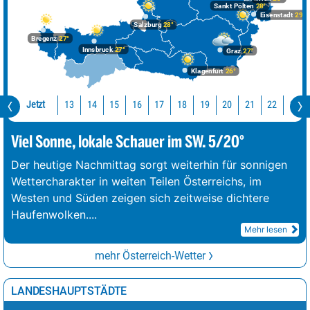
Sankt Pölten
28°
Eisenstadt
29°
Salzburg
28°
Bregenz
27°
Innsbruck
27°
Graz
27°
Klagenfurt
26°
Jetzt
13
14
15
16
17
18
19
20
21
22
23
Viel Sonne, lokale Schauer im SW. 5/20°
Der heutige Nachmittag sorgt weiterhin für sonnigen
Wettercharakter in weiten Teilen Österreichs, im
Westen und Süden zeigen sich zeitweise dichtere
Haufenwolken.
...
Mehr lesen
mehr Österreich-Wetter
LANDESHAUPTSTÄDTE