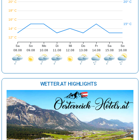
20° C
20° C
18° C
16° C
15° C
14° C
12° C
Sa
So
Mo
Di
Mi
Do
Fr
Sa
So
08.08
09.08
10.08
11.08
12.08
13.08
14.08
15.08
16.08
WETTER.AT HIGHLIGHTS