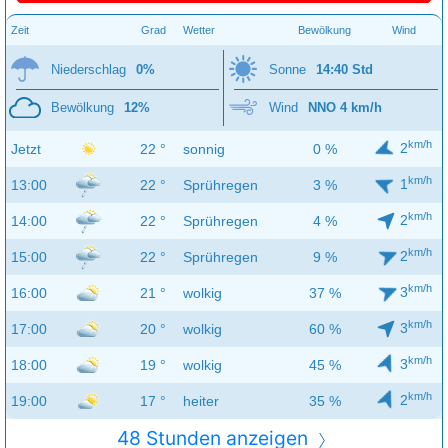
Zeit
Grad
Wetter
Bewölkung
Wind
Niederschlag
0%
Sonne
14:40 Std
Bewölkung
12%
Wind
NNO 4 km/h
km/h
2
Jetzt
22 °
sonnig
0 %
km/h
1
13:00
22 °
Sprühregen
3 %
km/h
2
14:00
22 °
Sprühregen
4 %
km/h
2
15:00
22 °
Sprühregen
9 %
km/h
3
16:00
21 °
wolkig
37 %
km/h
3
17:00
20 °
wolkig
60 %
km/h
3
18:00
19 °
wolkig
45 %
km/h
2
19:00
17 °
heiter
35 %
48 Stunden anzeigen