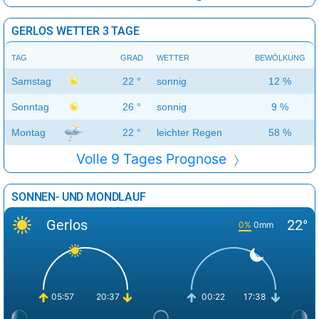
GERLOS WETTER 3 TAGE
TAG
GRAD
WETTER
BEWÖLKUNG
Samstag
22 °
sonnig
12 %
Sonntag
26 °
sonnig
9 %
Montag
22 °
leichter Regen
58 %
Volle 9 Tages Prognose
SONNEN- UND MONDLAUF
Gerlos
22°
0%
0mm
05:57
20:37
00:22
17:38