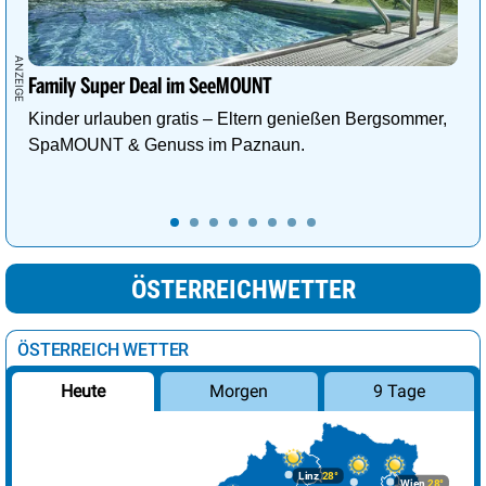
Family Super Deal im SeeMOUNT
Kinder urlauben gratis – Eltern genießen Bergsommer,
SpaMOUNT & Genuss im Paznaun.
ÖSTERREICHWETTER
ÖSTERREICH WETTER
Morgen
9 Tage
Heute
Linz
28°
Wien
28°