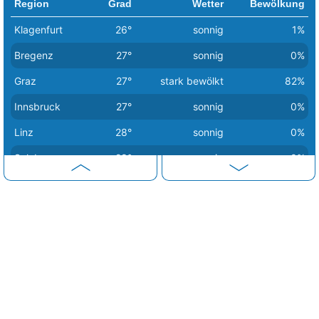
Region
Grad
Wetter
Bewölkung
Klagenfurt
26°
sonnig
1%
Bregenz
27°
sonnig
0%
Graz
27°
stark bewölkt
82%
Innsbruck
27°
sonnig
0%
Linz
28°
sonnig
0%
Salzburg
28°
sonnig
0%
Sankt Pölten
28°
sonnig
0%
Wien
28°
sonnig
0%
Eisenstadt
29°
sonnig
0%