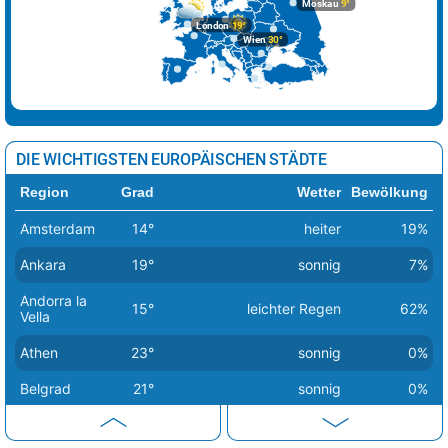
Moskau
9°
London
19°
Wien
30°
DIE WICHTIGSTEN EUROPÄISCHEN STÄDTE
Region
Grad
Wetter
Bewölkung
Amsterdam
14°
heiter
19%
Ankara
19°
sonnig
7%
Andorra la
15°
leichter Regen
62%
Vella
Athen
23°
sonnig
0%
Belgrad
21°
sonnig
0%
Berlin
14°
sonnig
1%