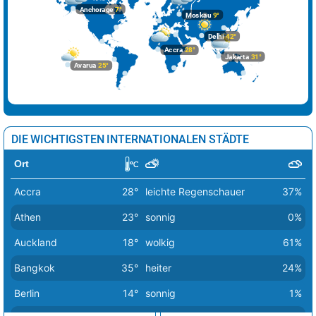
Anchorage
7°
Moskau
9°
Sarajevo
22°
sonnig
0%
Delhi
42°
Skopje
24°
sonnig
1%
Accra
28°
Jakarta
31°
Avarua
25°
Sofia
21°
sonnig
3%
Stockholm
9°
stark bewölkt
64%
Tallinn
6°
wolkig
44%
DIE WICHTIGSTEN INTERNATIONALEN STÄDTE
Tirana
22°
sonnig
3%
Ort
Vaduz
22°
heiter
11%
Accra
28°
leichte Regenschauer
37%
Valletta
17°
sonnig
2%
Athen
23°
sonnig
0%
Vatikan Stadt
23°
sonnig
0%
Auckland
18°
wolkig
61%
Vilnius
7°
leichte Schneeschauer
48%
Bangkok
35°
heiter
24%
Warschau
11°
heiter
17%
Berlin
14°
sonnig
1%
Wien
28°
sonnig
0%