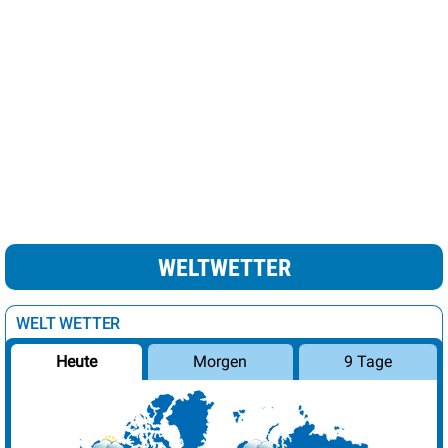
Luxemburg
19°
heiter
15%
Madrid
25°
sonnig
3%
leichte Schnee /
Minsk
7°
69%
Regenschauer
Moskau
9°
Regen
100%
Nikosia
24°
heiter
22%
Oslo
10°
wolkig
38%
WELTWETTER
Paris
22°
sonnig
8%
Podgorica
27°
sonnig
10%
WELT WETTER
Prag
14°
heiter
12%
Morgen
9 Tage
Heute
Reykjavik
9°
leichte Regenschauer
82%
Riga
6°
leichte Schneeschauer
19%
Rom
19°
sonnig
1%