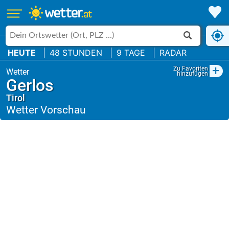
HEUTE
48 STUNDEN
9 TAGE
RADAR
+
Zu Favoriten
hinzufügen
Gerlos
Tirol