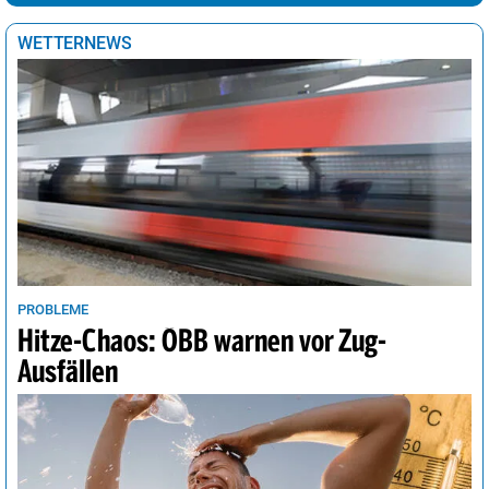
Tokio
19°
heiter
20%
WETTERNEWS
Tunis
22°
sonnig
2%
Vancouver
14°
sonnig
4%
Wellington
16°
heiter
24%
Wien
34°
Regenschauer
32%
PROBLEME
Hitze-Chaos: ÖBB warnen vor Zug-
Ausfällen