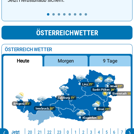
Jetzt Herbsturlaub sichern.
ÖSTERREICHWETTER
ÖSTERREICH WETTER
Morgen
9 Tage
Heute
Linz
25°
Wien
27°
Sankt Pölten
26°
Eisenstadt
28°
Salzburg
19°
Bregenz
25°
Innsbruck
22°
Graz
29°
Klagenfurt
22°
Jetzt
20
21
22
23
0
1
2
3
4
5
6
7
8