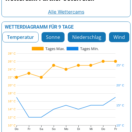
Alle Wettercams
WETTERDIAGRAMM FÜR 9 TAGE
Temperatur
Sonne
Niederschlag
Wind
Tages Max.
Tages Min.
28° C
26° C
25° C
24° C
22° C
20° C
20° C
18° C
16° C
15° C
14° C
12° C
10° C
10° C
Do
Fr
Sa
So
Mo
Di
Mi
Do
Fr