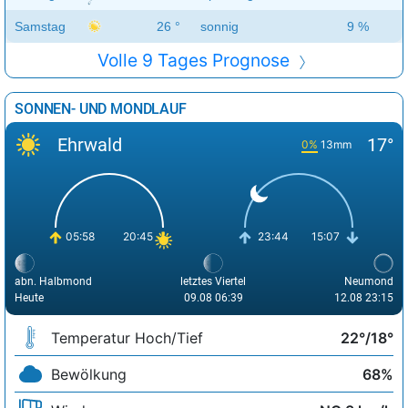
Samstag
26 °
sonnig
9 %
Volle 9 Tages Prognose
SONNEN- UND MONDLAUF
Ehrwald
17°
0%
13mm
05:58
20:45
23:44
15:07
abn. Halbmond
letztes Viertel
Neumond
Heute
09.08 06:39
12.08 23:15
Temperatur Hoch/Tief
22°/18°
Bewölkung
68%