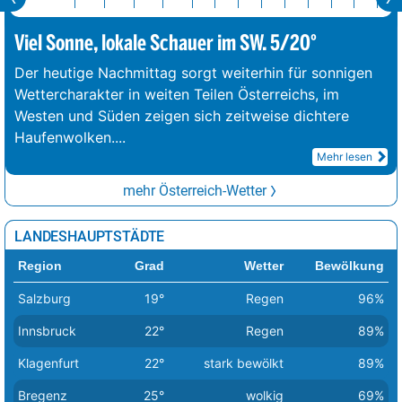
Viel Sonne, lokale Schauer im SW. 5/20°
Der heutige Nachmittag sorgt weiterhin für sonnigen
Wettercharakter in weiten Teilen Österreichs, im
Westen und Süden zeigen sich zeitweise dichtere
Haufenwolken.
...
Mehr lesen
mehr Österreich-Wetter
LANDESHAUPTSTÄDTE
Region
Grad
Wetter
Bewölkung
Salzburg
19°
Regen
96%
Innsbruck
22°
Regen
89%
Klagenfurt
22°
stark bewölkt
89%
Bregenz
25°
wolkig
69%