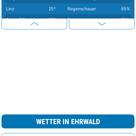
Linz
25°
Regenschauer
95%
Sankt Pölten
26°
Regenschauer
70%
Wien
27°
Sprühregen
58%
Eisenstadt
28°
sonnig
0%
Graz
29°
wolkig
39%
WETTER IN EHRWALD