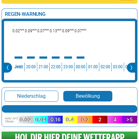
REGEN-WARNUNG
mm
mm
mm
mm
mm
mm
0.02
0.09
0.07
0.13
0.09
0.07
20:00
21:00
22:00
23:00
00:00
01:00
02:00
03:00
04:00
Jetzt
Niederschlag
Bewölkung
mm/ m²/
0.02
0.04
0.16
0.4
0.7
2
4
>5
15min