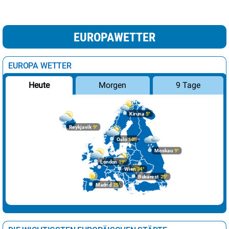
EUROPAWETTER
EUROPA WETTER
Morgen
9 Tage
Heute
Kiruna
5°
Reykjavik
9°
Oslo
10°
Moskau
9°
London
19°
Wien
34°
Bukarest
25°
Madrid
25°