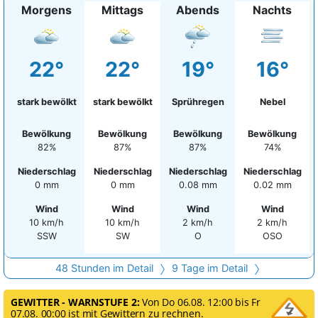
Morgens
Mittags
Abends
Nachts
22°
22°
19°
16°
stark bewölkt
stark bewölkt
Sprühregen
Nebel
Bewölkung
Bewölkung
Bewölkung
Bewölkung
82%
87%
87%
74%
Niederschlag
Niederschlag
Niederschlag
Niederschlag
0 mm
0 mm
0.08 mm
0.02 mm
Wind
Wind
Wind
Wind
10 km/h
10 km/h
2 km/h
2 km/h
SSW
SW
O
OSO
48 Stunden im Detail
9 Tage im Detail
GEWITTER - WARNSTUFE 2:
Von Do 06.08. 12:00 bis Fr
07.08. 00:00 ist mit Gewittern zu rechnen.