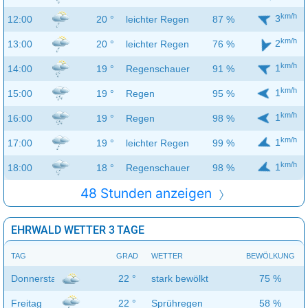
km/h
3
12:00
20 °
leichter Regen
87 %
km/h
2
13:00
20 °
leichter Regen
76 %
km/h
1
14:00
19 °
Regenschauer
91 %
km/h
1
15:00
19 °
Regen
95 %
km/h
1
16:00
19 °
Regen
98 %
km/h
1
17:00
19 °
leichter Regen
99 %
km/h
1
18:00
18 °
Regenschauer
98 %
48 Stunden anzeigen
EHRWALD WETTER 3 TAGE
TAG
GRAD
WETTER
BEWÖLKUNG
Donnerstag
22 °
stark bewölkt
75 %
Freitag
22 °
Sprühregen
58 %