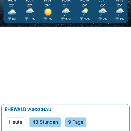
Heute
Fr, 07.
Sa, 08.
So, 09.
Mo, 10.
Di, 11.
Mi, 12.
22°
22°
26°
25°
24°
25°
25°
0%
13%
3%
37%
97%
2%
1%
EHRWALD
VORSCHAU
Heute
48 Stunden
9 Tage