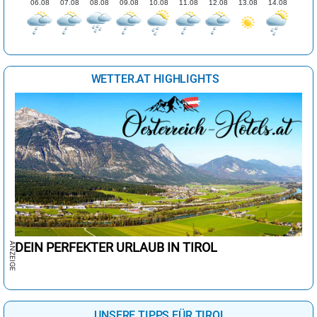
06.08
07.08
08.08
09.08
10.08
11.08
12.08
13.08
14.08
WETTER.AT HIGHLIGHTS
DEIN PERFEKTER URLAUB IN TIROL
UNSERE TIPPS FÜR TIROL