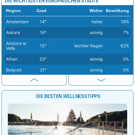
DIE WICHTIGSTEN EUROPÄISCHEN STÄDTE
Region
Grad
Wetter
Bewölkung
Amsterdam
14°
heiter
19%
Ankara
19°
sonnig
7%
Andorra la
15°
leichter Regen
62%
Vella
Athen
23°
sonnig
0%
Belgrad
21°
sonnig
0%
Berlin
14°
sonnig
1%
Bern
20°
sonnig
2%
DIE BESTEN WELLNESSTIPPS
Bratislava
16°
sonnig
1%
Brüssel
18°
sonnig
0%
Budapest
17°
sonnig
0%
Bukarest
25°
sonnig
1%