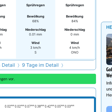
egen
Sprühregen
Sprühregen
ung
Bewölkung
Bewölkung
68%
84%
HE
hlag
Niederschlag
Niederschlag
mm
0.01 mm
0 mm
d
Wind
Wind
/h
3 km/h
4 km/h
S
ONO
 Detail
9 Tage im Detail
Go
We
ngen vor.
Inf
und
Her
mm
mm
mm
mm
mm
mm
mm
0.02
0.02
0.07
0.38
0.42
0.05
0.03