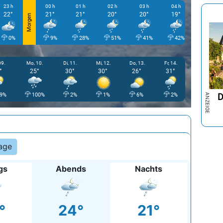
23 h
00 h
01 h
02 h
03 h
04 h
05 h
22°
21°
21°
20°
20°
19°
20°
Morgen
0%
9%
28%
51%
41%
42%
15%
09.
Mo, 10.
Di, 11.
Mi, 12.
Do, 13.
Fr, 14.
°
25°
30°
30°
26°
31°
D
9%
100%
2%
1%
6%
2%
age
gs
Abends
Nachts
°
24°
21°