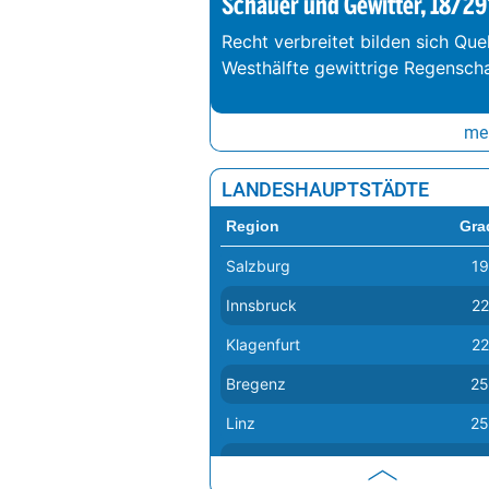
Schauer und Gewitter, 18/29
Recht verbreitet bilden sich Que
Westhälfte gewittrige Regenschau
meh
LANDESHAUPTSTÄDTE
Region
Gra
Salzburg
19
Innsbruck
22
Klagenfurt
22
Bregenz
25
Linz
25
Sankt Pölten
26