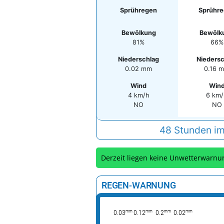
Sprühregen
Sprühr
Bewölkung
Bewölk
81%
66%
Niederschlag
Niedersc
0.02 mm
0.16 
Wind
Win
4 km/h
6 km
NO
NO
48 Stunden im
Derzeit liegen keine Unwetterwarnu
REGEN-WARNUNG
mm
mm
mm
mm
0.03
0.12
0.2
0.02