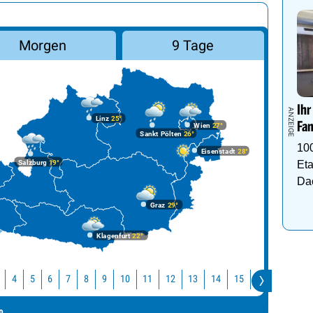
Morgen
9 Tage
Ihr
Linz
25°
Fam
Wien
27°
Sankt Pölten
26°
10
Eisenstadt
28°
Salzburg
19°
Eta
Da
Graz
29°
Klagenfurt
22°
10
11
12
13
14
15
16
2
3
4
5
6
7
8
9