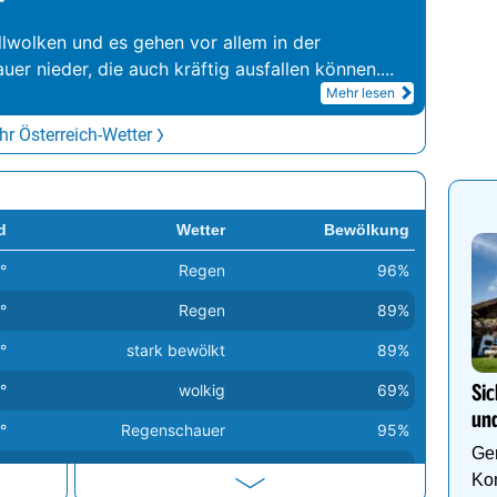
°
llwolken und es gehen vor allem in der
er nieder, die auch kräftig ausfallen können.
...
Mehr lesen
r Österreich-Wetter
d
Wetter
Bewölkung
°
Regen
96%
°
Regen
89%
°
stark bewölkt
89%
°
wolkig
69%
Sic
und
°
Regenschauer
95%
Gen
°
Regenschauer
70%
Kom