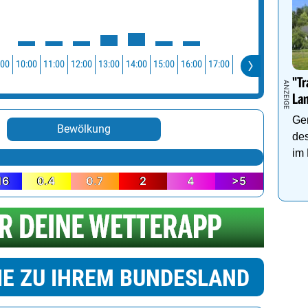
:00
10:00
11:00
12:00
13:00
14:00
15:00
16:00
17:00
"Tr
La
Gen
Bewölkung
de
im 
16
0.4
0.7
2
4
>5
IE ZU IHREM BUNDESLAND