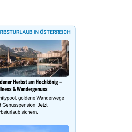
RBSTURLAUB IN ÖSTERREICH
Mountain Hotel Luis in 
YOUR PLACE TO BE
ldener Herbst am Hochkönig –
Design, Wohlfühlatmos
llness & Wandergenuss
Natur. Wellness, Outdoo
Genießerfrühstück und 
initypool, goldene Wanderwege
 Genusspension. Jetzt
bsturlaub sichern.