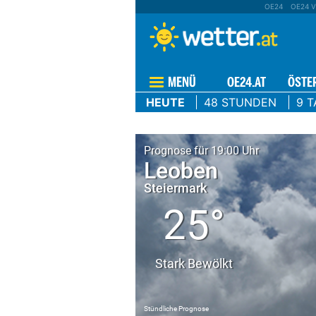
OE24
OE24 V
MENÜ
OE24.AT
ÖSTE
HEUTE
48 STUNDEN
9 T
Prognose für 19:00 Uhr
Leoben
Steiermark
25°
Stark Bewölkt
Stündliche Prognose