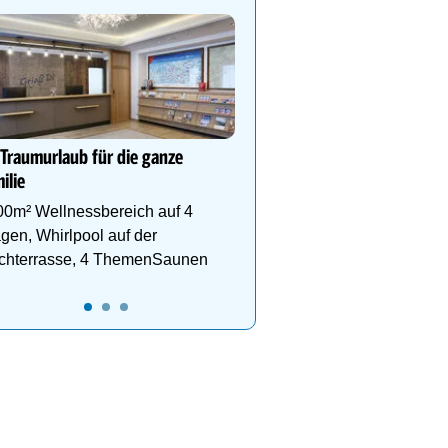
**** WohlfühlHotel Sch
Wohlfühl-& Wanderhotel
Fügen/Zillertal, inmitten
Wander- & Skigebiete S
Hochfügen
 Traumurlaub für die ganze
ilie
00m² Wellnessbereich auf 4
gen, Whirlpool auf der
chterrasse, 4 ThemenSaunen
17
18