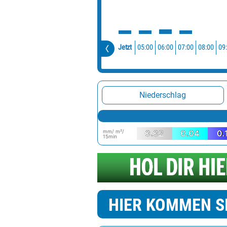
05:00
06:00
07:00
08:00
09
Jetzt
Niederschlag
mm/ m²/
0.02
0.04
0.
15min
HIER KOMMEN S