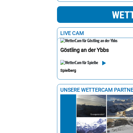
Wien
27
WETT
Eisenstadt
28
Graz
29
LIVE CAM
Göstling an der Ybbs
Spielberg
UNSERE WETTERCAM PARTN