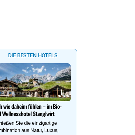
DIE BESTEN HOTELS
Kühler Sommerurlaub au
Teichalm im Almwellness
Pierer
h wie daheim fühlen – im Bio-
 Wellnesshotel Stanglwirt
Wo sich Natur, Entspan
Genuss & Achtsamkeit a
ießen Sie die einzigartige
einzigartige Weise beg
bination aus Natur, Luxus,