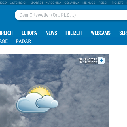
IDEO
ÖSTERREICH
SPORT24
MADONNA
GESUND24
MEINJOB
REISEN
TICKETS
RREICH
EUROPA
NEWS
FREIZEIT
WEBCAMS
SER
AGE
RADAR
+
Zu Favoriten
hinzufügen