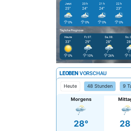
Jetzt
20 h
21 h
22 h
25°
24°
24°
23°
0%
0%
0%
0%
Tägliche Prognose
Heute
Fr, 07.
Sa, 08.
So, 
33°
29°
28°
28
0%
10%
26%
1
LEOBEN
VORSCHAU
Heute
48 Stunden
9 T
Morgens
Mitta
28°
28