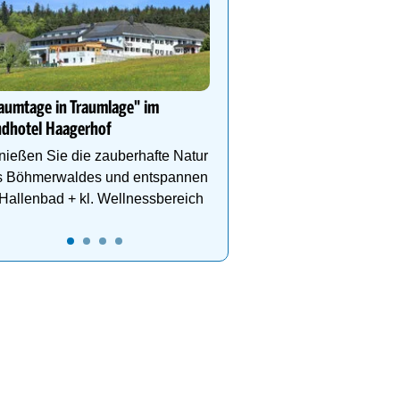
Family Super Deal im S
Kinder urlauben gratis –
genießen Bergsommer,
SpaMOUNT & Genuss 
Paznaun.
aumtage in Traumlage" im
ndhotel Haagerhof
ießen Sie die zauberhafte Natur
s Böhmerwaldes und entspannen
Hallenbad + kl. Wellnessbereich