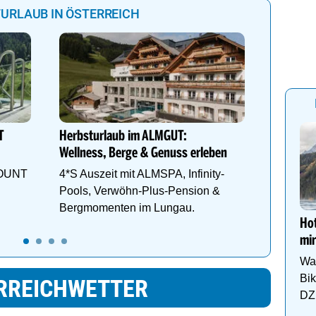
URLAUB IN ÖSTERREICH
Goldene
Wellnes
Infinity
T
Herbsturlaub im ALMGUT:
und Gen
Wellness, Berge & Genuss erleben
Herbstur
MOUNT
4*S Auszeit mit ALMSPA, Infinity-
Pools, Verwöhn-Plus-Pension &
Bergmomenten im Lungau.
Hot
mir
Wa
Bi
RREICHWETTER
DZ 