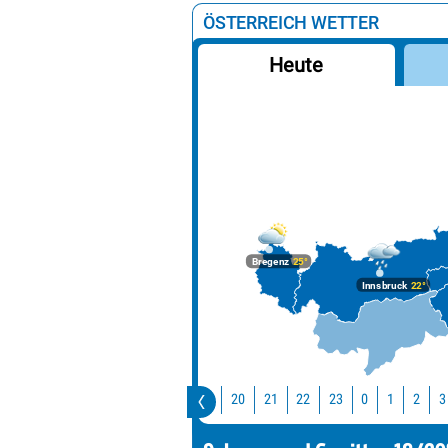
ÖSTERREICH WETTER
Heute
Bregenz
25°
Innsbruck
22°
Jetzt
20
21
22
23
0
1