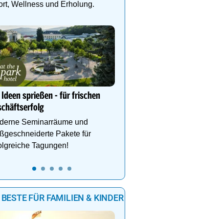
rt, Wellness und Erholung.
Alpin Life Resort Lürzer
4* Superior Premium Sp
Salzburger Land. Naturb
Eventsauna, Gourmet u
Ideen sprießen - für frischen
chäftserfolg
derne Seminarräume und
ßgeschneiderte Pakete für
olgreiche Tagungen!
 BESTE FÜR FAMILIEN & KINDER