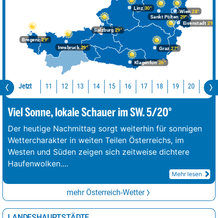
Linz
30°
Wien
28°
Sankt Pölten
29°
Eisenstadt
29°
Salzburg
29°
Bregenz
29°
Innsbruck
29°
Graz
27°
Klagenfurt
26°
Jetzt
11
12
13
14
15
16
17
18
19
20
21
Viel Sonne, lokale Schauer im SW. 5/20°
Der heutige Nachmittag sorgt weiterhin für sonnigen
Wettercharakter in weiten Teilen Österreichs, im
Westen und Süden zeigen sich zeitweise dichtere
Haufenwolken.
...
Mehr lesen
mehr Österreich-Wetter
LANDESHAUPTSTÄDTE