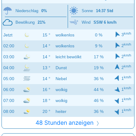
Niederschlag
0%
Sonne
14:37 Std
Bewölkung
21%
Wind
SSW 6 km/h
km/h
3
Jetzt
15 °
wolkenlos
0 %
km/h
2
02:00
14 °
wolkenlos
9 %
km/h
2
03:00
14 °
leicht bewölkt
17 %
km/h
2
04:00
13 °
Dunst
19 %
km/h
1
05:00
14 °
Nebel
36 %
km/h
1
06:00
16 °
wolkig
44 %
km/h
1
07:00
18 °
wolkig
46 %
km/h
1
08:00
20 °
heiter
36 %
48 Stunden anzeigen