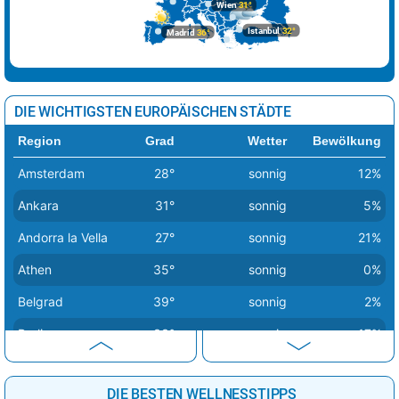
Wien
31°
Istanbul
32°
Madrid
36°
DIE WICHTIGSTEN EUROPÄISCHEN STÄDTE
Region
Grad
Wetter
Bewölkung
Amsterdam
28°
sonnig
12%
Ankara
31°
sonnig
5%
Andorra la Vella
27°
sonnig
21%
Athen
35°
sonnig
0%
Belgrad
39°
sonnig
2%
Berlin
33°
sonnig
17%
Bern
30°
Regenschauer
46%
DIE BESTEN WELLNESSTIPPS
Bratislava
31°
sonnig
11%