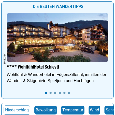
DIE BESTEN WANDERTIPPS
**** WohlfühlHotel Schiestl
Wohlfühl-& Wanderhotel in Fügen/Zillertal, inmitten der
Wander- & Skigebiete Spieljoch und Hochfügen
Niederschlag
Bewölkung
Temperatur
Wind
Schn