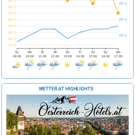
26° C
25° C
24° C
22° C
20° C
20° C
18° C
16° C
15° C
14° C
12° C
So
Mo
Di
Mi
Do
Fr
Sa
So
Mo
09.08
10.08
11.08
12.08
13.08
14.08
15.08
16.08
17.08
WETTER.AT HIGHLIGHTS