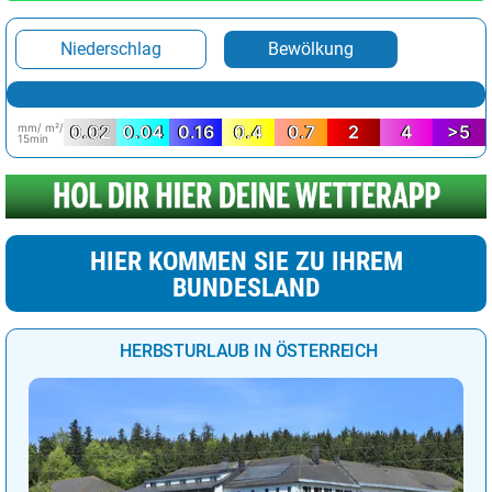
Niederschlag
Bewölkung
mm/ m²/
0.02
0.04
0.16
0.4
0.7
2
4
>5
15min
HIER KOMMEN SIE ZU IHREM
BUNDESLAND
HERBSTURLAUB IN ÖSTERREICH