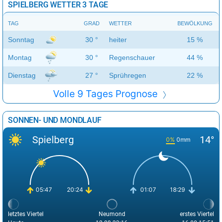
SPIELBERG WETTER 3 TAGE
TAG
GRAD
WETTER
BEWÖLKUNG
Sonntag
30 °
heiter
15 %
Montag
30 °
Regenschauer
44 %
Dienstag
27 °
Sprühregen
22 %
Volle 9 Tages Prognose
SONNEN- UND MONDLAUF
Spielberg
14°
0%
0mm
05:47
20:24
01:07
18:29
letztes Viertel
Neumond
erstes Viertel