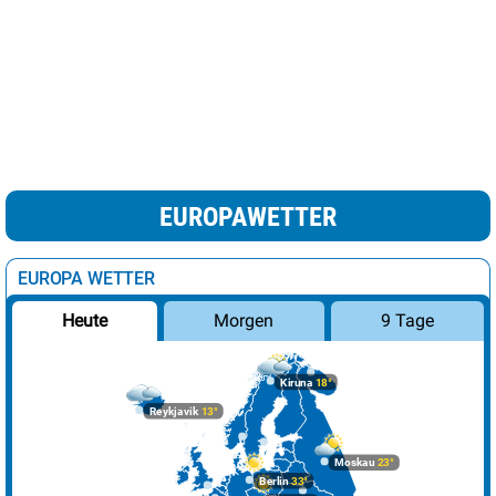
EUROPAWETTER
EUROPA WETTER
Morgen
9 Tage
Heute
Kiruna
18°
Reykjavik
13°
Moskau
23°
Berlin
33°