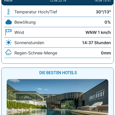
Heute
12.08 23:16
16.08 15:51
Temperatur Hoch/Tief
30°/13°
Bewölkung
0%
Wind
WNW 1 km/h
Sonnenstunden
14:37 Stunden
Regen-Schnee-Menge
0mm
DIE BESTEN HOTELS