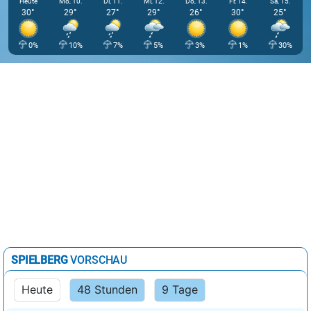
Heute
Mo, 10.
Di, 11.
Mi, 12.
Do, 13.
Fr, 14.
Sa, 15.
30°
29°
27°
29°
26°
30°
25°
0%
10%
7%
5%
3%
1%
30%
SPIELBERG
VORSCHAU
Heute
48 Stunden
9 Tage