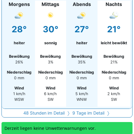
Morgens
Mittags
Abends
Nachts
28°
30°
27°
21°
heiter
sonnig
heiter
leicht bewölkt
Bewölkung
Bewölkung
Bewölkung
Bewölkung
26%
3%
35%
21%
Niederschlag
Niederschlag
Niederschlag
Niederschlag
0 mm
0 mm
0 mm
0 mm
Wind
Wind
Wind
Wind
1 km/h
6 km/h
5 km/h
2 km/h
WSW
SW
WNW
SW
48 Stunden im Detail
9 Tage im Detail
Derzeit liegen keine Unwetterwarnungen vor.