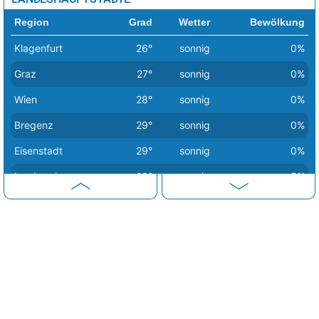
Region
Grad
Wetter
Bewölkung
Klagenfurt
26°
sonnig
0%
Graz
27°
sonnig
0%
Wien
28°
sonnig
0%
Bregenz
29°
sonnig
0%
Eisenstadt
29°
sonnig
0%
Innsbruck
29°
sonnig
5%
Salzburg
29°
sonnig
0%
Sankt Pölten
29°
sonnig
0%
Linz
30°
sonnig
0%