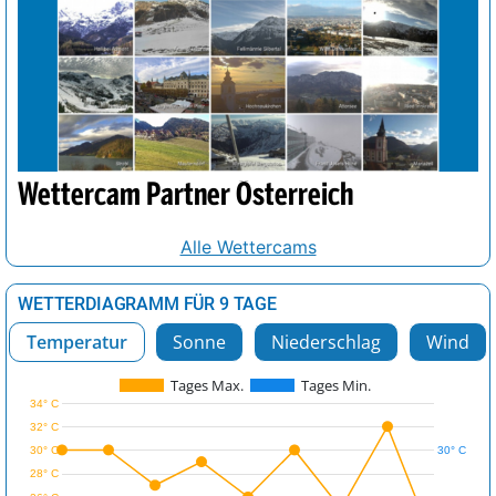
Wettercam Partner Österreich
Alle Wettercams
WETTERDIAGRAMM FÜR 9 TAGE
Temperatur
Sonne
Niederschlag
Wind
Tages Max.
Tages Min.
34° C
32° C
30° C
30° C
28° C