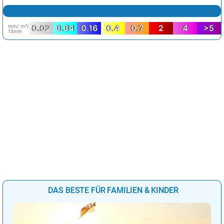
mm/ m²/
0.02
0.04
0.16
0.4
0.7
2
4
>5
15min
DAS BESTE FÜR FAMILIEN & KINDER