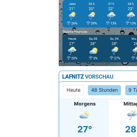
Jetzt
06 h
07 h
08 h
21°
20°
22°
23°
26%
39%
13%
13%
Tägliche Prognose
Heute
Sa, 08.
So, 09.
Mo,
27°
28°
28°
2
20%
0%
27%
LAFNITZ
VORSCHAU
Heute
48 Stunden
9 T
Morgens
Mitta
27°
28