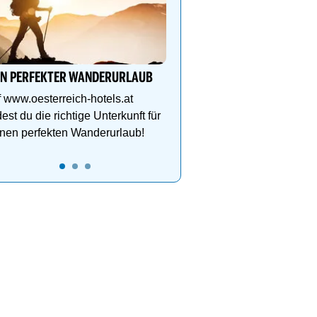
Hotel Schütterhof **** 
mir Berge gibt…
Wandern, Biken und Sp
Bikes, ¾ Genießer Pens
DZ Deluxe – ab sofort b
IN PERFEKTER WANDERURLAUB
 www.oesterreich-hotels.at
dest du die richtige Unterkunft für
nen perfekten Wanderurlaub!
2
3
4