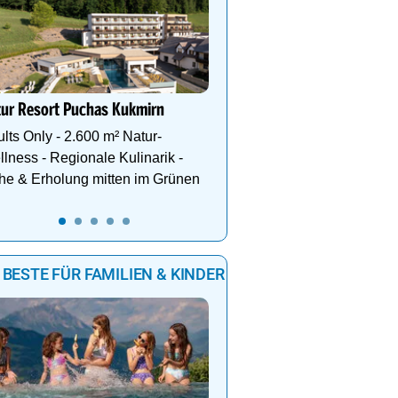
Teichalm im Almwellness
Pierer
Wo sich Natur, Entspan
Genuss & Achtsamkeit a
einzigartige Weise beg
tur Resort Puchas Kukmirn
lts Only - 2.600 m² Natur-
lness - Regionale Kulinarik -
he & Erholung mitten im Grünen
 BESTE FÜR FAMILIEN & KINDER
Sommerlicher Spaß im F