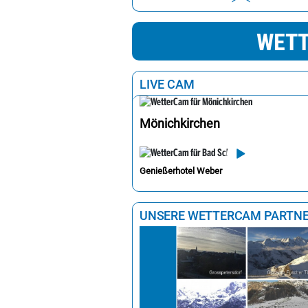
Eisenstadt
2
WETT
Wien
2
Graz
2
LIVE CAM
Mönichkirchen
Genießerhotel Weber
UNSERE WETTERCAM PARTN