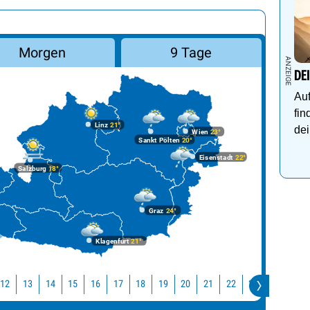
Morgen
9 Tage
DE
Auf
fin
Linz
21°
dei
Wien
23°
Sankt Pölten
20°
Eisenstadt
22°
Salzburg
18°
Graz
24°
Klagenfurt
21°
12
13
14
15
16
17
18
19
20
21
22
23
0
1