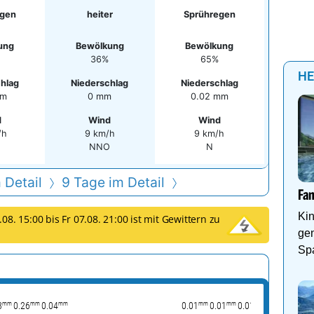
egen
heiter
Sprühregen
ung
Bewölkung
Bewölkung
36%
65%
HE
hlag
Niederschlag
Niederschlag
mm
0 mm
0.02 mm
d
Wind
Wind
/h
9 km/h
9 km/h
O
NNO
N
 Detail
9 Tage im Detail
Fa
Kin
08. 15:00 bis Fr 07.08. 21:00 ist mit Gewittern zu
ge
Sp
Pa
mm
mm
mm
mm
mm
mm
mm
3
0.26
0.04
0.01
0.01
0.01
0.04
0.05