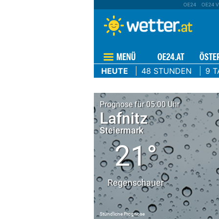
OE24
OE24 V
MENÜ
OE24.AT
ÖSTE
HEUTE
48 STUNDEN
9 T
Prognose für 05:00 Uhr
Lafnitz
Steiermark
21°
Regenschauer
Stündliche Prognose