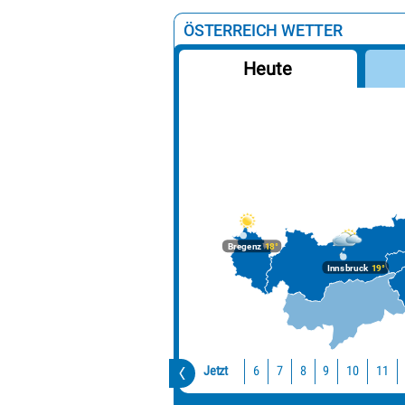
ÖSTERREICH WETTER
Heute
Bregenz
18°
Innsbruck
19°
Jetzt
10
11
6
7
8
9