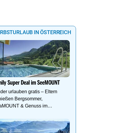
RBSTURLAUB IN ÖSTERREICH
Goldener Herbst am Hoc
Wellness & Wandergenu
mily Super Deal im SeeMOUNT
Infinitypool, goldene 
und Genusspension. Jet
der urlauben gratis – Eltern
Herbsturlaub sichern.
nießen Bergsommer,
aMOUNT & Genuss im
znaun.
mm
mm
0.05