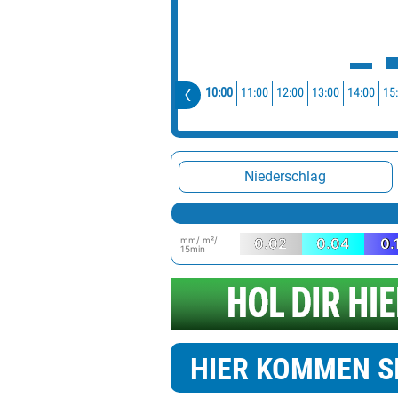
10:00
11:00
12:00
13:00
14:00
15
Niederschlag
mm/ m²/
0.02
0.04
0.
15min
HIER KOMMEN S