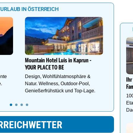
URLAUB IN ÖSTERREICH
Nordkett
In wenig
Innsbru
Mountain Hotel Luis in Kaprun -
der Stad
YOUR PLACE TO BE
nte
Design, Wohlfühlatmosphäre &
Ihr
e.
Natur. Wellness, Outdoor-Pool,
Fam
Genießerfrühstück und Top-Lage.
10
Eta
Da
RREICHWETTER