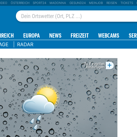
IDEO
ÖSTERREICH
SPORT24
MADONNA
GESUND24
MEINJOB
REISEN
TICKETS
RREICH
EUROPA
NEWS
FREIZEIT
WEBCAMS
SER
AGE
RADAR
+
Zu Favoriten
hinzufügen