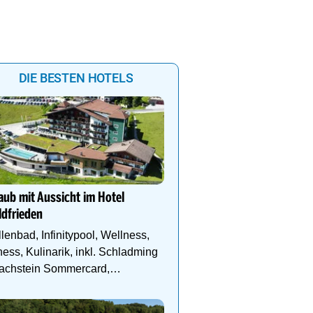
DIE BESTEN HOTELS
Alpin Life Resort Lürzer
4* Superior Premium Sp
aub mit Aussicht im Hotel
Salzburger Land. Naturb
dfrieden
Eventsauna, Gourmet u
lenbad, Infinitypool, Wellness,
ness, Kulinarik, inkl. Schladming
Dachstein Sommercard,
ndergebiet.
Kühler Sommerurlaub au