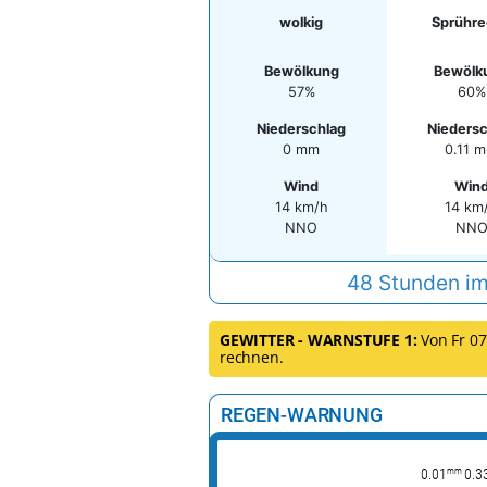
wolkig
Sprühr
Bewölkung
Bewölk
57%
60%
Niederschlag
Niedersc
0 mm
0.11 
Wind
Win
14 km/h
14 km
NNO
NN
48 Stunden im
GEWITTER - WARNSTUFE 1:
Von Fr 07.
rechnen.
REGEN-WARNUNG
mm
0.01
0.3