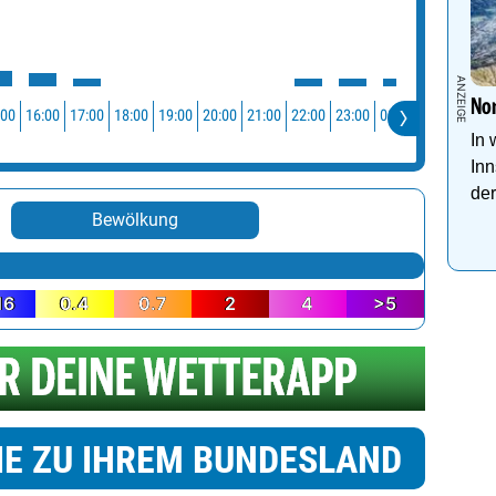
Nor
:00
16:00
17:00
18:00
19:00
20:00
21:00
22:00
23:00
00:00
01:00
02:0
In 
In
der
Bewölkung
16
0.4
0.7
2
4
>5
IE ZU IHREM BUNDESLAND