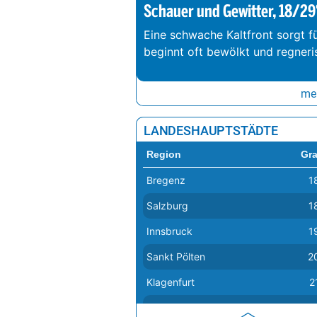
Schauer und Gewitter, 18/29
Eine schwache Kaltfront sorgt f
beginnt oft bewölkt und regneri
meh
LANDESHAUPTSTÄDTE
Region
Gr
Bregenz
1
Salzburg
1
Innsbruck
1
Sankt Pölten
2
Klagenfurt
2
Linz
2