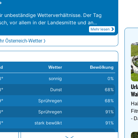
°
ür unbeständige Wetterverhältnisse. Der Tag
sch, vor allem in der Landesmitte und an
...
Mehr lesen
r Österreich-Wetter
ad
Wetter
Bewölkung
8°
sonnig
0%
Url
8°
Dunst
68%
Wal
9°
Sprühregen
68%
Hal
Fit
0°
Sprühregen
91%
- 
1°
stark bewölkt
91%
Wa
1°
sonnig
0%