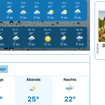
09 h
10 h
11 h
12 h
13 h
14 h
15 h
24°
26°
26°
27°
27°
27°
27°
5%
0%
0%
0%
0%
3%
93%
 10.
Di, 11.
Mi, 12.
Do, 13.
Fr, 14.
Sa, 15.
6°
30°
30°
27°
30°
26°
D
62%
5%
2%
1%
9%
91%
age
gs
Abends
Nachts
°
25°
22°