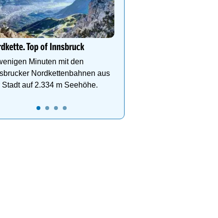
Alpine Coaster Imst bis 
geöffnet!
Die längste Alpen-Achte
Welt ist Abenteuer pur! 
dkette. Top of Innsbruck
0
03:00
04:00
05:00
06:00
Tickets: www.imster-ber
wenigen Minuten mit den
nsbrucker Nordkettenbahnen aus
 Stadt auf 2.334 m Seehöhe.