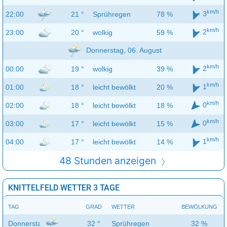
km/h
3
22:00
21 °
Sprühregen
78 %
km/h
2
23:00
20 °
wolkig
59 %
Donnerstag, 06. August
km/h
2
00:00
19 °
wolkig
39 %
km/h
1
01:00
18 °
leicht bewölkt
20 %
km/h
0
02:00
18 °
leicht bewölkt
18 %
km/h
0
03:00
17 °
leicht bewölkt
15 %
km/h
1
04:00
17 °
leicht bewölkt
14 %
48 Stunden anzeigen
KNITTELFELD WETTER 3 TAGE
TAG
GRAD
WETTER
BEWÖLKUNG
Donnerstag
32 °
Sprühregen
32 %