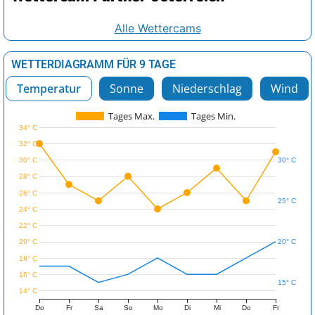
Alle Wettercams
WETTERDIAGRAMM FÜR 9 TAGE
Temperatur
Sonne
Niederschlag
Wind
Tages Max.
Tages Min.
34° C
32° C
30° C
30° C
28° C
26° C
25° C
24° C
22° C
20° C
20° C
18° C
16° C
15° C
14° C
Do
Fr
Sa
So
Mo
Di
Mi
Do
Fr