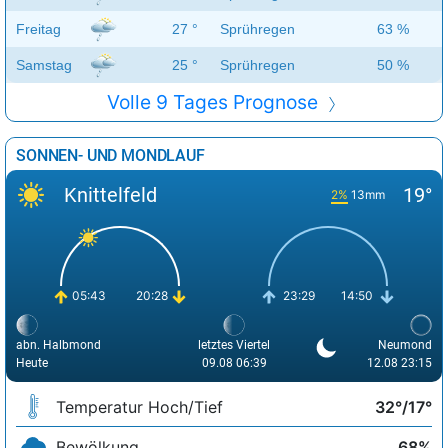
Freitag
27 °
Sprühregen
63 %
Samstag
25 °
Sprühregen
50 %
Volle 9 Tages Prognose
SONNEN- UND MONDLAUF
Knittelfeld
19°
2%
13mm
05:43
20:28
23:29
14:50
abn. Halbmond
letztes Viertel
Neumond
Heute
09.08 06:39
12.08 23:15
Temperatur Hoch/Tief
32°/17°
Bewölkung
68%