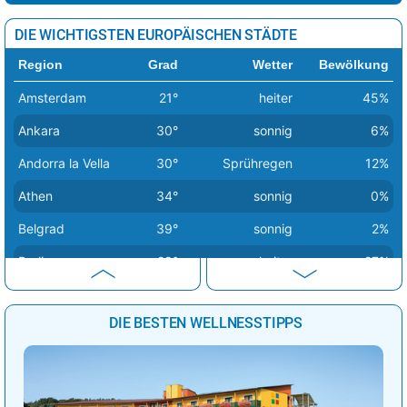
DIE WICHTIGSTEN EUROPÄISCHEN STÄDTE
Region
Grad
Wetter
Bewölkung
Amsterdam
21°
heiter
45%
Ankara
30°
sonnig
6%
Andorra la Vella
30°
Sprühregen
12%
Athen
34°
sonnig
0%
Belgrad
39°
sonnig
2%
Berlin
29°
heiter
27%
Bern
34°
Sprühregen
18%
DIE BESTEN WELLNESSTIPPS
Bratislava
36°
heiter
26%
Brüssel
24°
bedeckt
85%
Budapest
39°
sonnig
18%