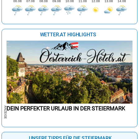
06.08
07.08
08.08
09.08
10.08
11.08
12.08
13.08
14.08
WETTER.AT HIGHLIGHTS
DEIN PERFEKTER URLAUB IN DER STEIERMARK
UNSERE TIPPS FÜR DIE STEIERMARK