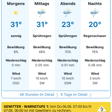
Morgens
Mittags
Abends
Nachts
31°
31°
23°
20°
sonnig
Sprühregen
Sprühregen
Regenschauer
Bewölkung
Bewölkung
Bewölkung
Bewölkung
8%
48%
70%
76%
Niederschlag
Niederschlag
Niederschlag
Niederschlag
0 mm
0.05 mm
0.01 mm
0.08 mm
Wind
Wind
Wind
Wind
7 km/h
10 km/h
10 km/h
3 km/h
OSO
SW
SSW
SW
48 Stunden im Detail
9 Tage im Detail
GEWITTER - WARNSTUFE 1:
Von Do 06.08. 07:00 bis Fr
07.08. 00:00 ist mit Gewittern zu rechnen.