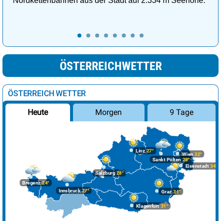
Nordkettenbahnen aus der Stadt auf 2.334 m Seehöhe.
ÖSTERREICHWETTER
ÖSTERREICH WETTER
Morgen
9 Tage
Heute
Linz
27°
Wien
32°
Sankt Pölten
28°
Eisenstadt
34°
Salzburg
28°
Bregenz
24°
Innsbruck
27°
Graz
34°
Klagenfurt
31°