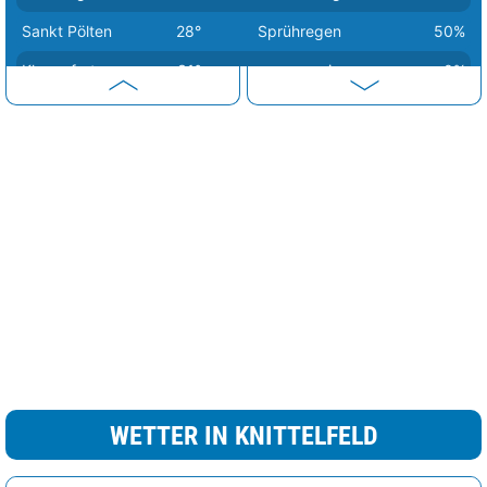
Sankt Pölten
28°
Sprühregen
50%
Klagenfurt
31°
sonnig
0%
Wien
32°
sonnig
5%
Eisenstadt
34°
heiter
15%
Graz
34°
sonnig
0%
WETTER IN KNITTELFELD