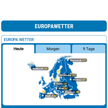
EUROPAWETTER
EUROPA WETTER
Morgen
9 Tage
Heute
Murmansk
17°
Reykjavik
14°
Stockholm
22°
Moskau
25°
Berlin
29°
Wien
34°
Bukarest
38°
Madrid
38°