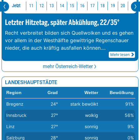
Jetzt
11
12
13
14
15
16
17
18
19
20
21
Letzter Hitzetag, später Abkühlung, 22/35°
Recht verbreitet bilden sich Quellwolken und es gehen
vor allem in der Westhälfte gewittrige Regenschauer
nieder, die auch kräftig ausfallen können.
...
Mehr lesen
mehr Österreich-Wetter
LANDESHAUPTSTÄDTE
Region
Grad
Wetter
Bewölkung
Bregenz
24°
stark bewölkt
91%
Innsbruck
27°
wolkig
56%
Linz
27°
sonnig
9%
Salzburg
28°
sonnig
0%