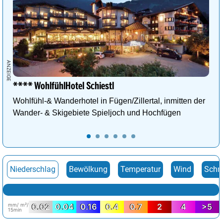
**** WohlfühlHotel Schiestl
Wohlfühl-& Wanderhotel in Fügen/Zillertal, inmitten der
Wander- & Skigebiete Spieljoch und Hochfügen
Niederschlag
Bewölkung
Temperatur
Wind
Schn
mm/ m²/
0.02
0.04
0.16
0.4
0.7
2
4
>5
15min