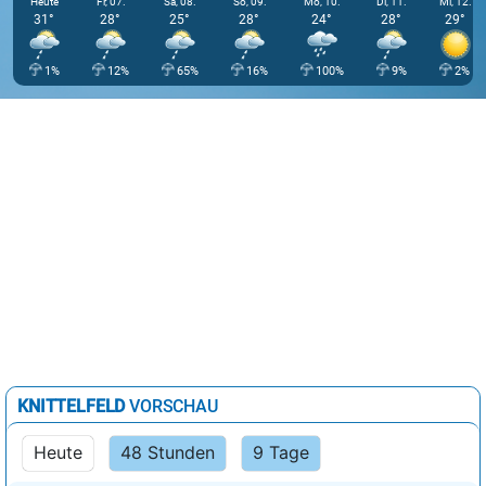
Heute
Fr, 07.
Sa, 08.
So, 09.
Mo, 10.
Di, 11.
Mi, 12.
31°
28°
25°
28°
24°
28°
29°
1%
12%
65%
16%
100%
9%
2%
KNITTELFELD
VORSCHAU
Heute
48 Stunden
9 Tage