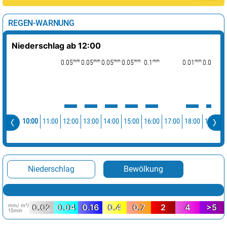
REGEN-WARNUNG
Niederschlag ab 12:00
mm
mm
mm
mm
mm
mm
mm
0.05
0.05
0.05
0.05
0.1
0.01
0.04
10:00
11:00
12:00
13:00
14:00
15:00
16:00
17:00
18:00
19:00
Niederschlag
Bewölkung
mm/ m²/
0.02
0.04
0.16
0.4
0.7
2
4
>5
15min