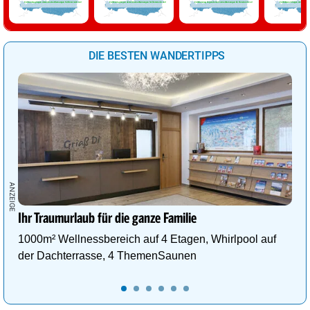
Für Sonntag liegen derzeit keine Warnungen für Österreich vor!
Für Montag liegen derzeit keine Warnungen für Österreich vor!
Für Dienstag liegen derzeit keine Warnungen für Österreich vor!
Für Mittwoch liegen derzeit kein
DIE BESTEN WANDERTIPPS
Ihr Traumurlaub für die ganze Familie
1000m² Wellnessbereich auf 4 Etagen, Whirlpool auf
der Dachterrasse, 4 ThemenSaunen