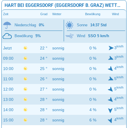
HART BEI EGGERSDORF (EGGERSDORF B. GRAZ) WETTER 8 STUNDEN
Zeit
Grad
Wetter
Bewölkung
Wind
Niederschlag
0%
Sonne
14:37 Std
Bewölkung
5%
Wind
SSO 5 km/h
km/h
3
Jetzt
22 °
sonnig
0 %
km/h
3
09:00
24 °
sonnig
0 %
km/h
4
10:00
25 °
sonnig
0 %
km/h
5
11:00
26 °
sonnig
0 %
km/h
5
12:00
27 °
sonnig
0 %
km/h
4
13:00
28 °
sonnig
0 %
km/h
5
14:00
28 °
sonnig
4 %
km/h
4
15:00
28 °
sonnig
6 %