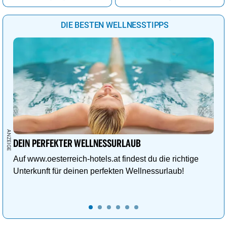
Bern
30°
Regenschauer
46%
DIE BESTEN WELLNESSTIPPS
Bratislava
31°
sonnig
6%
Brüssel
33°
sonnig
16%
Budapest
36°
sonnig
5%
Bukarest
35°
sonnig
6%
Chisinau
33°
sonnig
2%
Dublin
20°
Sprühregen
44%
Helsinki
20°
heiter
26%
DEIN PERFEKTER WELLNESSURLAUB
Kiew
29°
sonnig
18%
Auf www.oesterreich-hotels.at findest du die richtige
Unterkunft für deinen perfekten Wellnessurlaub!
Kopenhagen
20°
sonnig
13%
Lissabon
27°
sonnig
6%
Ljubljana
36°
sonnig
11%