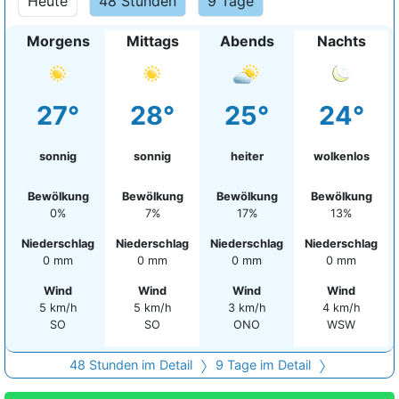
Heute
48 Stunden
9 Tage
Morgens
Mittags
Abends
Nachts
27°
28°
25°
24°
sonnig
sonnig
heiter
wolkenlos
Bewölkung
Bewölkung
Bewölkung
Bewölkung
0%
7%
17%
13%
Niederschlag
Niederschlag
Niederschlag
Niederschlag
0 mm
0 mm
0 mm
0 mm
Wind
Wind
Wind
Wind
5 km/h
5 km/h
3 km/h
4 km/h
SO
SO
ONO
WSW
48 Stunden im Detail
9 Tage im Detail