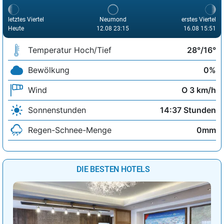
letztes Viertel
Neumond
erstes Viertel
Heute
12.08 23:15
16.08 15:51
Temperatur Hoch/Tief
28°/16°
Bewölkung
0%
Wind
O 3 km/h
Sonnenstunden
14:37 Stunden
Regen-Schnee-Menge
0mm
DIE BESTEN HOTELS