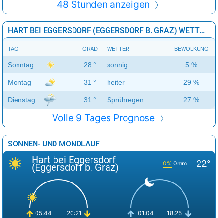
48 Stunden anzeigen
HART BEI EGGERSDORF (EGGERSDORF B. GRAZ) WETTER 3 TAGE
TAG
GRAD
WETTER
BEWÖLKUNG
Sonntag
28 °
sonnig
5 %
Montag
31 °
heiter
29 %
Dienstag
31 °
Sprühregen
27 %
Volle 9 Tages Prognose
SONNEN- UND MONDLAUF
Hart bei Eggersdorf
22°
0%
0mm
(Eggersdorf b. Graz)
05:44
20:21
01:04
18:25