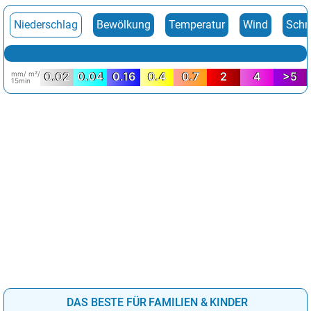
Niederschlag
Bewölkung
Temperatur
Wind
Schn
mm/ m²/
0.02
0.04
0.16
0.4
0.7
2
4
>5
15min
DAS BESTE FÜR FAMILIEN & KINDER