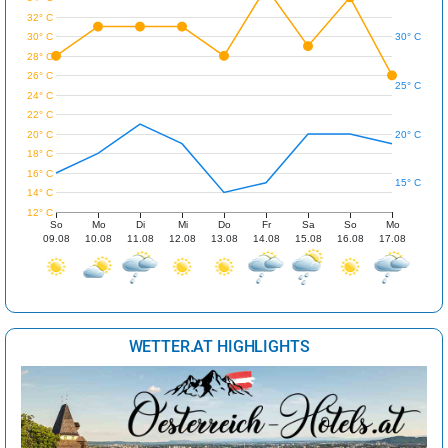
32° C
30° C
30° C
28° C
26° C
25° C
24° C
22° C
20° C
20° C
18° C
16° C
15° C
14° C
12° C
So
Mo
Di
Mi
Do
Fr
Sa
So
Mo
09.08
10.08
11.08
12.08
13.08
14.08
15.08
16.08
17.08
WETTER.AT HIGHLIGHTS