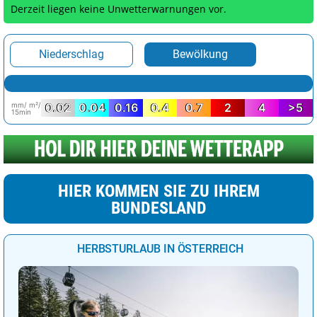
Derzeit liegen keine Unwetterwarnungen vor.
Niederschlag
Bewölkung
mm/ m²/
0.02
0.04
0.16
0.4
0.7
2
4
>5
15min
HIER KOMMEN SIE ZU IHREM
BUNDESLAND
HERBSTURLAUB IN ÖSTERREICH