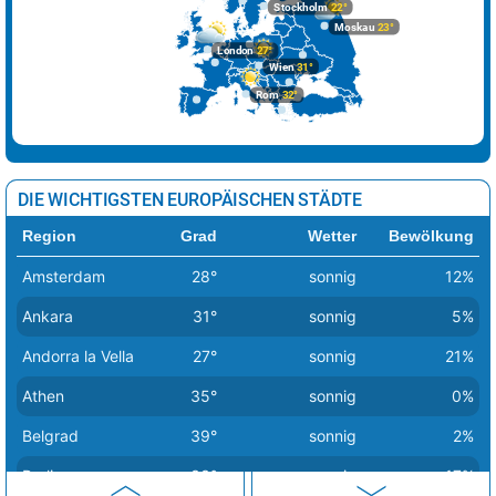
Stockholm
22°
Moskau
23°
London
27°
Wien
31°
Rom
32°
DIE WICHTIGSTEN EUROPÄISCHEN STÄDTE
Region
Grad
Wetter
Bewölkung
Amsterdam
28°
sonnig
12%
Ankara
31°
sonnig
5%
Andorra la Vella
27°
sonnig
21%
Athen
35°
sonnig
0%
Belgrad
39°
sonnig
2%
Berlin
33°
sonnig
17%