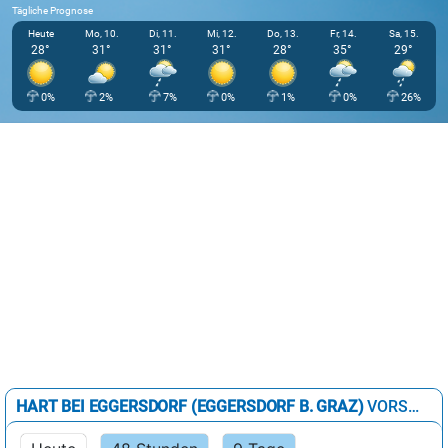
Tägliche Prognose
Heute
Mo, 10.
Di, 11.
Mi, 12.
Do, 13.
Fr, 14.
Sa, 15.
28°
31°
31°
31°
28°
35°
29°
0%
2%
7%
0%
1%
0%
26%
HART BEI EGGERSDORF (EGGERSDORF B. GRAZ)
VORSCHAU