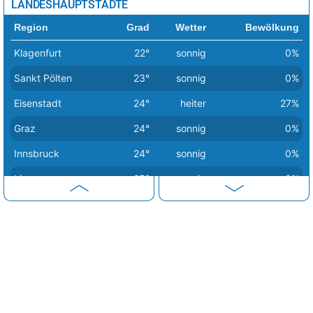
LANDESHAUPTSTÄDTE
Region
Grad
Wetter
Bewölkung
Klagenfurt
22°
sonnig
0%
Sankt Pölten
23°
sonnig
0%
Eisenstadt
24°
heiter
27%
Graz
24°
sonnig
0%
Innsbruck
24°
sonnig
0%
Linz
25°
sonnig
0%
Salzburg
25°
sonnig
0%
Wien
25°
sonnig
5%
Bregenz
26°
sonnig
0%