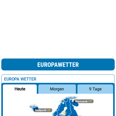
EUROPAWETTER
EUROPA WETTER
Morgen
9 Tage
Heute
Murmansk
17°
Reykjavik
13°