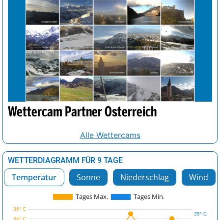
Wettercam Partner Österreich
Alle Wettercams
WETTERDIAGRAMM FÜR 9 TAGE
Temperatur
Sonne
Niederschlag
Wind
Tages Max.
Tages Min.
36° C
35° C
34° C