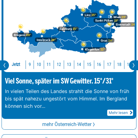
Linz
25°
Wien
25°
Sankt Pölten
23°
Eisenstadt
24°
Salzburg
25°
Bregenz
26°
Innsbruck
24°
Graz
24°
Klagenfurt
22°
Jetzt
10
11
12
13
14
15
16
17
18
19
9
Viel Sonne, später im SW Gewitter. 15°/31°
In vielen Teilen des Landes strahlt die Sonne von früh
bis spät nahezu ungestört vom Himmel. Im Bergland
können sich vor
...
Mehr lesen
mehr Österreich-Wetter