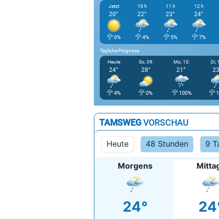
Jetzt
10 h
11 h
12 h
20°
22°
23°
24°
0%
4%
5%
7%
Tägliche Prognose
Heute
So, 09.
Mo, 10.
Di, 
24°
28°
21°
23
4%
0%
100%
TAMSWEG
VORSCHAU
Heute
48 Stunden
9 T
Morgens
Mitta
24°
24