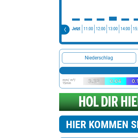
11:00
12:00
13:00
14:00
15
Jetzt
Niederschlag
mm/ m²/
0.02
0.04
0.
15min
HIER KOMMEN S