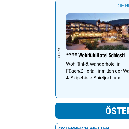
DIE 
**** WohlfühlHotel Schiestl
Wohlfühl-& Wanderhotel in
Fügen/Zillertal, inmitten der W
& Skigebiete Spieljoch und
Hochfügen
ÖSTE
ÖSTERREICH WETTER