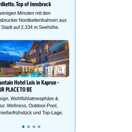
dkette. Top of Innsbruck
Infinitypool, goldene 
und Genusspension. Jet
wenigen Minuten mit den
Herbsturlaub sichern.
nsbrucker Nordkettenbahnen aus
 Stadt auf 2.334 m Seehöhe.
0
03:00
04:00
05:00
06:00
Family Super Deal im S
Kinder urlauben gratis –
genießen Bergsommer,
SpaMOUNT & Genuss 
ntain Hotel Luis in Kaprun -
Paznaun.
UR PLACE TO BE
sign, Wohlfühlatmosphäre &
ur. Wellness, Outdoor-Pool,
ießerfrühstück und Top-Lage.