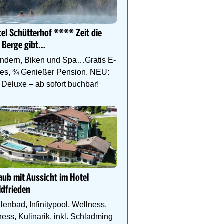
Sich wie daheim fühlen –
und Wellnesshotel Stang
el Schütterhof **** Zeit die
Genießen Sie die einzig
 Berge gibt…
Kombination aus Natur, 
Sport, Wellness und Er
ndern, Biken und Spa…Gratis E-
kes, ¾ Genießer Pension. NEU:
Deluxe – ab sofort buchbar!
Kühler Sommerurlaub au
Teichalm im Almwellness
Pierer
Wo sich Natur, Entspan
Genuss & Achtsamkeit a
aub mit Aussicht im Hotel
einzigartige Weise beg
dfrieden
lenbad, Infinitypool, Wellness,
ness, Kulinarik, inkl. Schladming