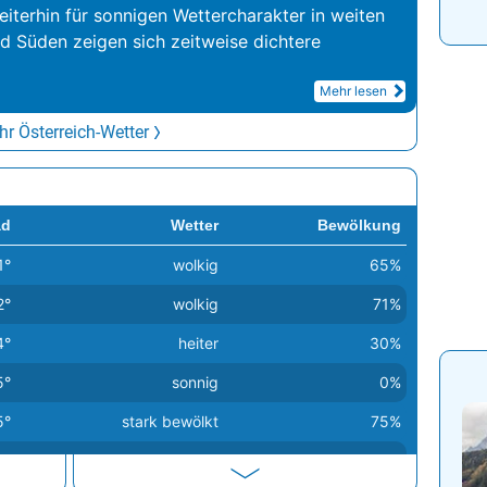
iterhin für sonnigen Wettercharakter in weiten
nd Süden zeigen sich zeitweise dichtere
Mehr lesen
r Österreich-Wetter
ad
Wetter
Bewölkung
1°
wolkig
65%
2°
wolkig
71%
4°
heiter
30%
5°
sonnig
0%
5°
stark bewölkt
75%
5°
sonnig
0%