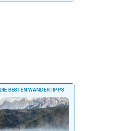
hütterhof **** Zeit die
Ihr Traumurlaub für die ganz
ge gibt…
Familie
, Biken und Spa…Gratis E-
1000m² Wellnessbereich auf
¾ Genießer Pension. NEU:
Etagen, Whirlpool auf der
e – ab sofort buchbar!
Dachterrasse, 4 ThemenSa
DIE BESTEN WANDERTIPPS
**** WohlfühlHotel Sch