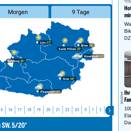
Hot
Morgen
9 Tage
mir
Wa
Bi
DZ 
Linz
27°
Wien
25°
Sankt Pölten
25°
Eisenstadt
25°
Salzburg
25°
Graz
24°
Klagenfurt
22°
Ihr
Fam
10
15
16
17
18
19
20
21
22
23
0
1
2
3
4
5
Eta
Da
m SW. 5/20°