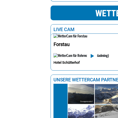
Sankt Pölten
2
WETT
Wien
2
Linz
2
LIVE CAM
Forstau
Hotel Schütterhof
UNSERE WETTERCAM PARTN