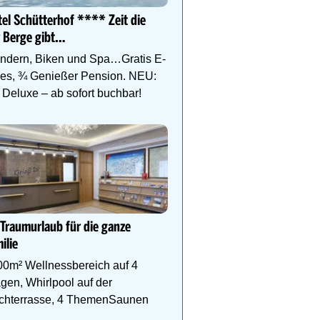
Wohlfühl-& Wanderhotel
el Schütterhof **** Zeit die
Fügen/Zillertal, inmitten
 Berge gibt…
Wander- & Skigebiete S
Hochfügen
ndern, Biken und Spa…Gratis E-
kes, ¾ Genießer Pension. NEU:
Deluxe – ab sofort buchbar!
Das Gut Raunerhof-Extr
3 ÜN im DZ Standard mit 
24.05. - 04.10.26 ab € 329
Gratis Dachstein-Somme
 Traumurlaub für die ganze
ilie
00m² Wellnessbereich auf 4
6
7
8
gen, Whirlpool auf der
chterrasse, 4 ThemenSaunen