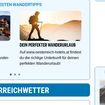
BESTEN WANDERTIPPS
Hotel Sc
mir Ber
Wandern
DEIN PERFEKTER WANDERURLAUB
Bikes, 
Auf www.oesterreich-hotels.at findest
DZ Delux
ander-
du die richtige Unterkunft für deinen
perfekten Wanderurlaub!
RREICHWETTER