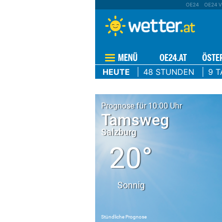
OE24
OE24 V
MENÜ
OE24.AT
ÖSTE
HEUTE
48 STUNDEN
9 T
Prognose für 10:00 Uhr
Tamsweg
Salzburg
20°
Sonnig
Stündliche Prognose