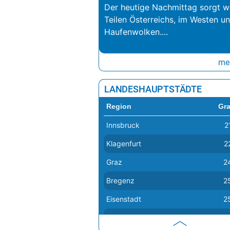
Der heutige Nachmittag sorgt we
Teilen Österreichs, im Westen u
Haufenwolken.
...
meh
LANDESHAUPTSTÄDTE
Region
Gr
Innsbruck
2
Klagenfurt
2
Graz
2
Bregenz
2
Eisenstadt
2
Salzburg
2