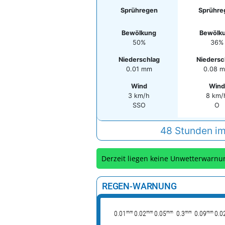
Sprühregen
Sprühre
Bewölkung
Bewölk
50%
36%
Niederschlag
Niedersc
0.01 mm
0.08 
Wind
Wind
3 km/h
8 km/
SSO
O
48 Stunden im
Derzeit liegen keine Unwetterwarnu
REGEN-WARNUNG
mm
mm
mm
mm
mm
0.01
0.02
0.05
0.3
0.09
0.0