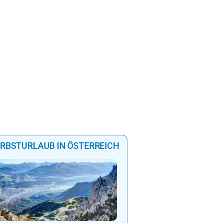
RBSTURLAUB IN ÖSTERREICH
Goldener Herbst am Hoc
Wellness & Wandergenu