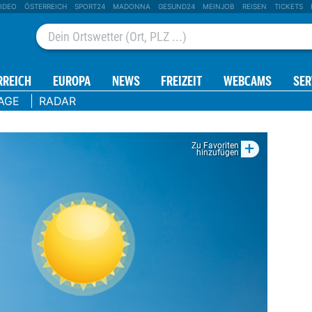
IDEO
ÖSTERREICH
SPORT24
MADONNA
GESUND24
MEINJOB
REISEN
TICKETS
RREICH
EUROPA
NEWS
FREIZEIT
WEBCAMS
SER
AGE
RADAR
+
Zu Favoriten
hinzufügen