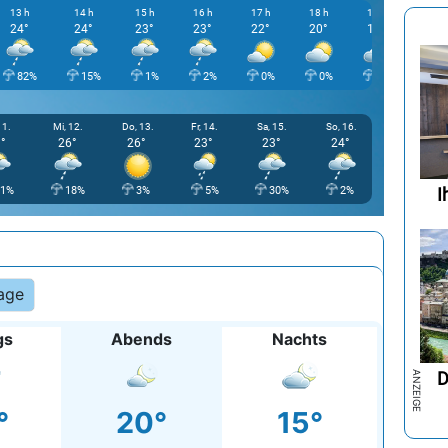
13 h
14 h
15 h
16 h
17 h
18 h
19 h
20 h
24°
24°
23°
23°
22°
20°
18°
16°
82%
15%
1%
2%
0%
0%
0%
0
11.
Mi, 12.
Do, 13.
Fr, 14.
Sa, 15.
So, 16.
°
26°
26°
23°
23°
24°
I
11%
18%
3%
5%
30%
2%
age
gs
Abends
Nachts
D
°
20°
15°