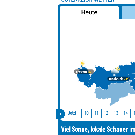
Heute
Bregenz
25°
Innsbruck
21°
Jetzt
10
11
12
13
14
Viel Sonne, lokale Schauer i