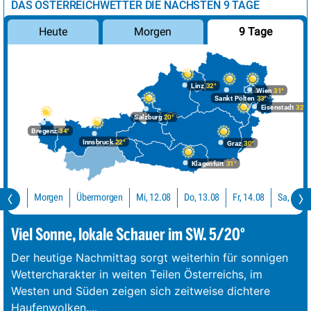
DAS ÖSTERREICHWETTER DIE NÄCHSTEN 9 TAGE
Morgen
9 Tage
Heute
Linz
32°
Wien
31°
Sankt Pölten
33°
Eisenstadt
32°
Salzburg
20°
Bregenz
34°
Innsbruck
22°
Graz
30°
Klagenfurt
31°
Übermorgen
Mi, 12.08
Do, 13.08
Fr, 14.08
Morgen
Heute
Viel Sonne, lokale Schauer im SW. 5/20°
Der heutige Nachmittag sorgt weiterhin für sonnigen
Wettercharakter in weiten Teilen Österreichs, im
Westen und Süden zeigen sich zeitweise dichtere
Haufenwolken.
...