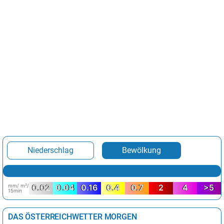
Niederschlag
Bewölkung
mm/ m²/
0.02
0.04
0.16
0.4
0.7
2
4
>5
15min
DAS ÖSTERREICHWETTER MORGEN