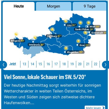
Morgen
9 Tage
Heute
Linz
31°
Wien
30°
Sankt Pölten
31°
Eisenstadt
31°
Salzburg
31°
Bregenz
30°
Innsbruck
32°
Graz
29°
Klagenfurt
29°
Jetzt
13
14
15
16
17
18
19
20
21
22
23
Viel Sonne, lokale Schauer im SW. 5/20°
Der heutige Nachmittag sorgt weiterhin für sonnigen
Wettercharakter in weiten Teilen Österreichs, im
Westen und Süden zeigen sich zeitweise dichtere
Haufenwolken.
...
Mehr lesen