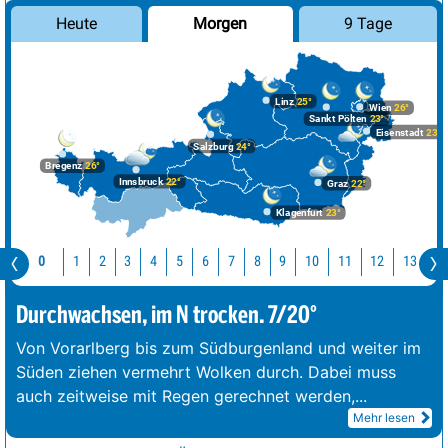
Morgen
9 Tage
Heute
Linz
25°
Wien
26°
Sankt Pölten
23°
Eisenstadt
23°
Salzburg
24°
Bregenz
26°
Innsbruck
22°
Graz
22°
Klagenfurt
23°
10
11
12
13
1
0
1
2
3
4
5
6
7
8
9
Durchwachsen, im N trocken. 7/20°
Von Vorarlberg bis zum Südburgenland und weiter im
Süden ziehen vermehrt Wolken durch. Dabei muss
auch zeitweise mit Regen gerechnet werden,
...
Mehr lesen