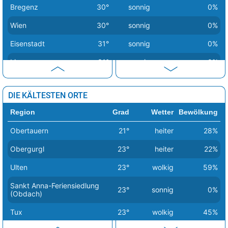
Bregenz
30°
sonnig
0%
Wien
30°
sonnig
0%
Eisenstadt
31°
sonnig
0%
Linz
31°
sonnig
0%
Salzburg
31°
sonnig
0%
DIE KÄLTESTEN ORTE
Sankt Pölten
31°
sonnig
0%
Region
Grad
Wetter
Bewölkung
Innsbruck
32°
heiter
25%
Obertauern
21°
heiter
28%
Obergurgl
23°
heiter
22%
Ulten
23°
wolkig
59%
Sankt Anna-Feriensiedlung
23°
sonnig
0%
(Obdach)
Tux
23°
wolkig
45%