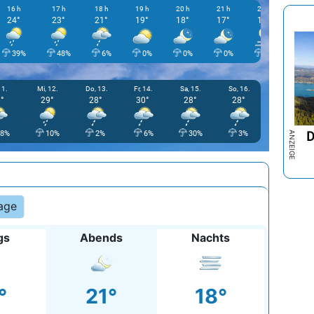
16 h
17 h
18 h
19 h
20 h
21 h
22 h
23 h
24°
23°
21°
19°
18°
17°
17°
16°
39%
48%
6%
0%
0%
0%
0%
0
11.
Mi, 12.
Do, 13.
Fr, 14.
Sa, 15.
So, 16.
°
29°
28°
30°
28°
28°
D
28%
10%
2%
6%
30%
3%
age
gs
Abends
Nachts
°
21°
18°