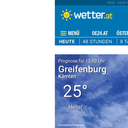
OE24
OE24 V
MENÜ
OE24.AT
ÖSTE
HEUTE
48 STUNDEN
9 T
Prognose für 13:00 Uhr
Greifenburg
Kärnten
25°
Heiter
Stündliche Prognose