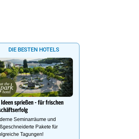
DIE BESTEN HOTELS
Ihr Traumurlaub für die 
Familie
Ideen sprießen - für frischen
1000m² Wellnessbereich
chäftserfolg
Etagen, Whirlpool auf de
Dachterrasse, 4 Them
derne Seminarräume und
ßgeschneiderte Pakete für
olgreiche Tagungen!