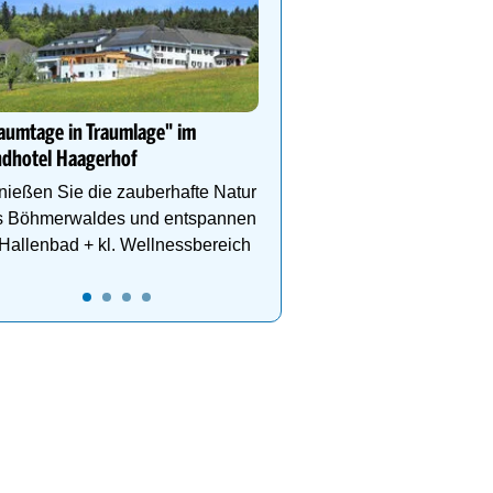
geöffnet!
Die längste Alpen-Achte
Welt ist Abenteuer pur! 
Tickets: www.imster-ber
0
10:00
11:00
12:00
13:00
aumtage in Traumlage" im
ndhotel Haagerhof
ießen Sie die zauberhafte Natur
s Böhmerwaldes und entspannen
Hallenbad + kl. Wellnessbereich