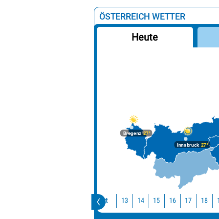
ÖSTERREICH WETTER
Heute
Bregenz
27°
Innsbruck
27°
Jetzt
13
14
15
16
17