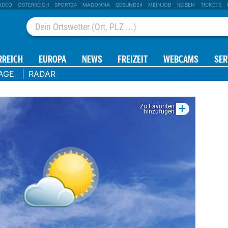
IDEO
ÖSTERREICH
SPORT24
MADONNA
GESUND24
MEINJOB
REISEN
TICKETS
RREICH
EUROPA
NEWS
FREIZEIT
WEBCAMS
SER
AGE
RADAR
+
Zu Favoriten
hinzufügen