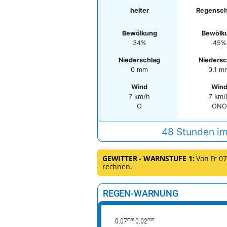
heiter
Regensch
Bewölkung
Bewölk
34%
45%
Niederschlag
Niedersc
0 mm
0.1 m
Wind
Win
7 km/h
7 km/
O
ONO
48 Stunden im
GEWITTER - WARNSTUFE 1:
Von Fr 07.
rechnen.
REGEN-WARNUNG
mm
mm
0.07
0.02