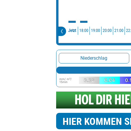
18:00
19:00
20:00
21:00
22
Jetzt
Niederschlag
mm/ m²/
0.02
0.04
0.
15min
HIER KOMMEN S