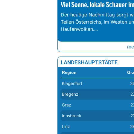
Viel Sonne, lokale Schauer i
Der heutige Nachmittag sorgt we
Teilen Österreichs, im Westen u
Haufenwolken.
...
meh
LANDESHAUPTSTÄDTE
Region
Gr
Klagenfurt
2
Bregenz
2
Graz
2
Innsbruck
2
Linz
2