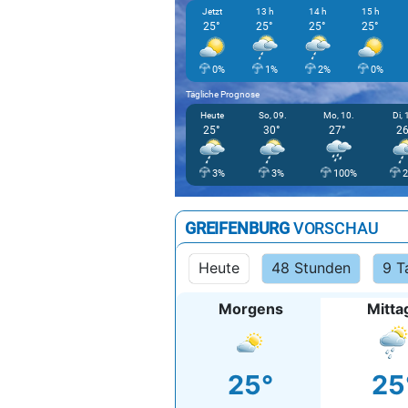
Jetzt
13 h
14 h
15 h
25°
25°
25°
25°
0%
1%
2%
0%
Tägliche Prognose
Heute
So, 09.
Mo, 10.
Di, 
25°
30°
27°
26
3%
3%
100%
GREIFENBURG
VORSCHAU
Heute
48 Stunden
9 T
Morgens
Mitta
25°
25