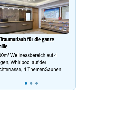
**** WohlfühlHotel Sch
Wohlfühl-& Wanderhotel
Fügen/Zillertal, inmitten
Wander- & Skigebiete S
Hochfügen
 Traumurlaub für die ganze
ilie
00m² Wellnessbereich auf 4
gen, Whirlpool auf der
chterrasse, 4 ThemenSaunen
10
11