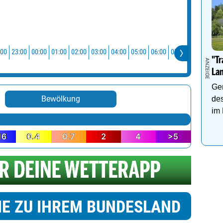
:00
23:00
00:00
01:00
02:00
03:00
04:00
05:00
06:00
07:00
08:00
09:0
"Tr
La
Gen
Bewölkung
de
im 
16
0.4
0.7
2
4
>5
IE ZU IHREM BUNDESLAND