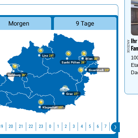
Morgen
9 Tage
Ihr
Fam
Linz
28°
10
Wien
28°
Sankt Pölten
28°
Eta
Eisenstadt
29°
Da
Salzburg
28°
Graz
27°
Klagenfurt
26°
18
19
20
21
22
23
0
1
2
3
4
5
6
7
8
9