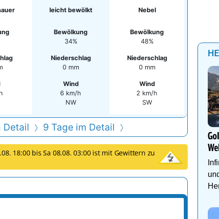
auer
leicht bewölkt
Nebel
ung
Bewölkung
Bewölkung
34%
48%
HE
hlag
Niederschlag
Niederschlag
m
0 mm
0 mm
d
Wind
Wind
h
6 km/h
2 km/h
NW
SW
 Detail
9 Tage im Detail
Go
We
08. 18:00 bis Sa 08.08. 03:00 ist mit Gewittern zu
Inf
und
Her