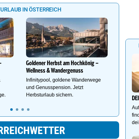
URLAUB IN ÖSTERREICH
"Traumta
Landhot
Genießen
-
Goldener Herbst am Hochkönig –
des Böh
Wellness & Wandergenuss
im Halle
&
Infinitypool, goldene Wanderwege
und Genusspension. Jetzt
ge.
Herbsturlaub sichern.
DE
Auf
fin
dei
RREICHWETTER