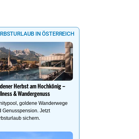
RBSTURLAUB IN ÖSTERREICH
Golden Summits Package
Herbstzauber im Paznau
ldener Herbst am Hochkönig –
Bergabenteuer, Wohlfü
llness & Wandergenuss
und Unterkunft – alles i
initypool, goldene Wanderwege
 Genusspension. Jetzt
bsturlaub sichern.
Alpine Coaster Imst bis 