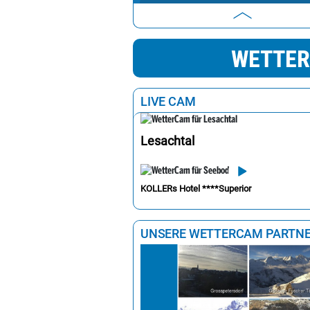
Salzburg
2
Sankt Pölten
2
WETTER
Wien
2
Eisenstadt
2
LIVE CAM
Lesachtal
KOLLERs Hotel ****Superior
UNSERE WETTERCAM PARTN