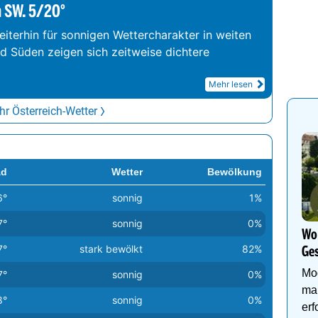
m SW. 5/20°
iterhin für sonnigen Wettercharakter in weiten
nd Süden zeigen sich zeitweise dichtere
Mehr lesen
r Österreich-Wetter
ad
Wetter
Bewölkung
6°
sonnig
1%
7°
sonnig
0%
Wo 
7°
stark bewölkt
82%
Ges
Mo
7°
sonnig
0%
ma
8°
sonnig
0%
erf