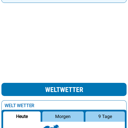
Ljubljana
22°
sonnig
7%
London
19°
wolkig
61%
Luxemburg
19°
heiter
15%
Madrid
25°
sonnig
3%
leichte Schnee /
Minsk
7°
69%
Regenschauer
Moskau
9°
Regen
100%
Nikosia
24°
heiter
22%
Oslo
10°
wolkig
38%
WELTWETTER
Paris
22°
sonnig
8%
Podgorica
27°
sonnig
10%
WELT WETTER
Prag
14°
heiter
12%
Morgen
9 Tage
Heute
Reykjavik
9°
leichte Regenschauer
82%