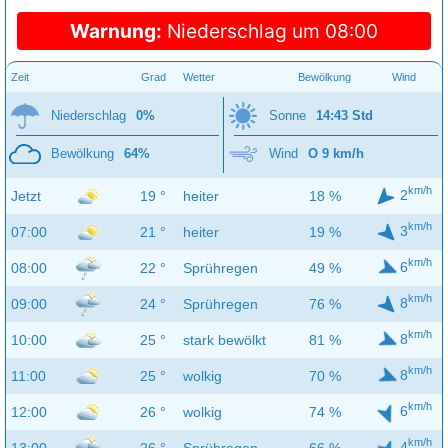
Warnung:
Niederschlag um 08:00
Zeit
Grad
Wetter
Bewölkung
Wind
Niederschlag
0%
Sonne
14:43 Std
Bewölkung
64%
Wind
O 9 km/h
km/h
2
Jetzt
19 °
heiter
18 %
km/h
3
07:00
21 °
heiter
19 %
km/h
6
08:00
22 °
Sprühregen
49 %
km/h
8
09:00
24 °
Sprühregen
76 %
km/h
8
10:00
25 °
stark bewölkt
81 %
km/h
8
11:00
25 °
wolkig
70 %
km/h
6
12:00
26 °
wolkig
74 %
km/h
4
13:00
26 °
Sprühregen
66 %