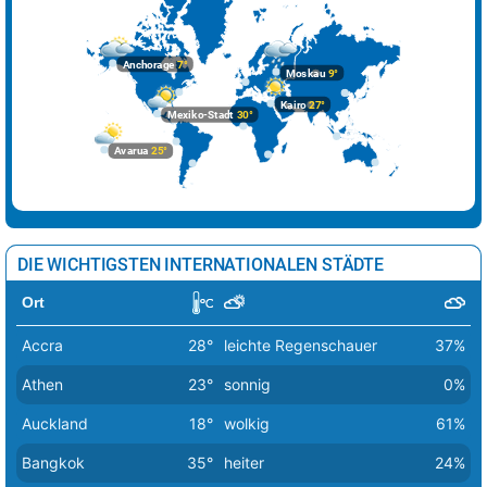
Riga
6°
leichte Schneeschauer
19%
Rom
19°
sonnig
1%
Anchorage
7°
Moskau
9°
Sarajevo
22°
sonnig
0%
Kairo
27°
Mexiko-Stadt
30°
Skopje
24°
sonnig
1%
Avarua
25°
Sofia
21°
sonnig
3%
Stockholm
9°
stark bewölkt
64%
Tallinn
6°
wolkig
44%
DIE WICHTIGSTEN INTERNATIONALEN STÄDTE
Tirana
22°
sonnig
3%
Ort
Vaduz
22°
heiter
11%
Accra
28°
leichte Regenschauer
37%
Valletta
17°
sonnig
2%
Athen
23°
sonnig
0%
Vatikan Stadt
23°
sonnig
0%
Auckland
18°
wolkig
61%
Vilnius
7°
leichte Schneeschauer
48%
Bangkok
35°
heiter
24%
Warschau
11°
heiter
17%