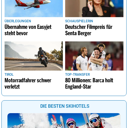
ÜBERLEGUNGEN
SCHAUSPIELERIN
Übernahme von Easyjet
Deutscher Filmpreis für
steht bevor
Senta Berger
TIROL
TOP-TRANSFER
Motorradfahrer schwer
80 Millionen: Barca holt
verletzt
England-Star
DIE BESTEN SKIHOTELS