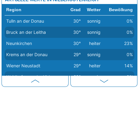
Region
Grad
Wetter
Bewölkung
Tulln an der Donau
30°
sonnig
0%
Bruck an der Leitha
30°
sonnig
0%
Neunkirchen
30°
heiter
23%
Krems an der Donau
29°
sonnig
0%
Wiener Neustadt
29°
heiter
14%
Waidhofen an der Ybbs
29°
sonnig
9%
Scheibbs
29°
sonnig
0%
Mistelbach
29°
heiter
16%
Melk
29°
sonnig
0%
Lilienfeld
29°
sonnig
8%
Sankt Pölten
29°
sonnig
0%