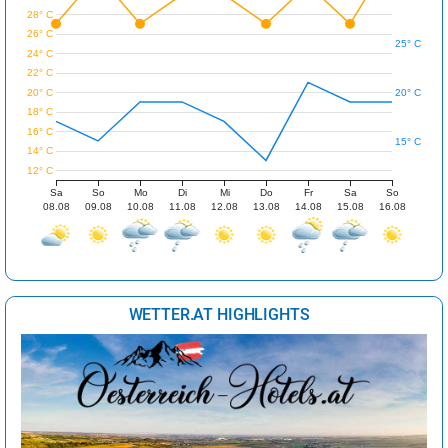
28° C
26° C
25° C
24° C
22° C
20° C
20° C
18° C
16° C
15° C
14° C
12° C
Sa
So
Mo
Di
Mi
Do
Fr
Sa
So
08.08
09.08
10.08
11.08
12.08
13.08
14.08
15.08
16.08
WETTER.AT HIGHLIGHTS