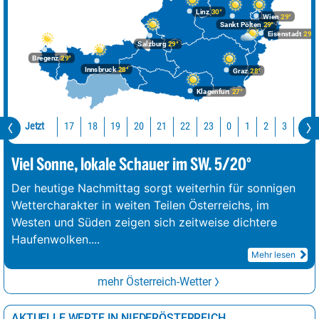
Linz
30°
Wien
29°
Sankt Pölten
29°
Eisenstadt
29°
Salzburg
29°
Bregenz
29°
Innsbruck
28°
Graz
28°
Klagenfurt
27°
Jetzt
17
18
19
20
21
22
23
0
1
2
3
4
Viel Sonne, lokale Schauer im SW. 5/20°
Der heutige Nachmittag sorgt weiterhin für sonnigen
Wettercharakter in weiten Teilen Österreichs, im
Westen und Süden zeigen sich zeitweise dichtere
Haufenwolken.
...
Mehr lesen
mehr Österreich-Wetter
AKTUELLE WERTE IN NIEDERÖSTERREICH