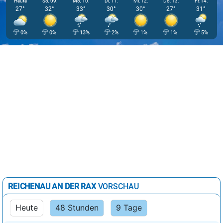
Heute
So, 09.
Mo, 10.
Di, 11.
Mi, 12.
Do, 13.
Fr, 14.
27°
32°
33°
30°
30°
27°
31°
0%
0%
13%
2%
1%
1%
5%
REICHENAU AN DER RAX
VORSCHAU
Heute
48 Stunden
9 Tage