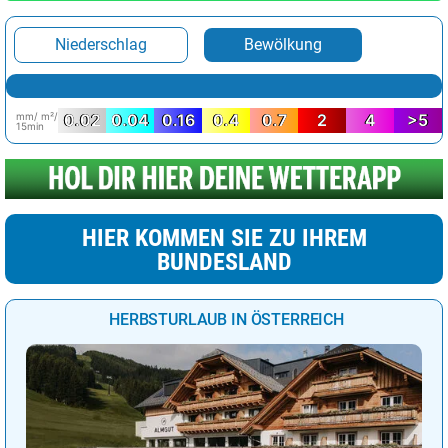
Niederschlag
Bewölkung
mm/ m²/
0.02
0.04
0.16
0.4
0.7
2
4
>5
15min
HIER KOMMEN SIE ZU IHREM
BUNDESLAND
HERBSTURLAUB IN ÖSTERREICH