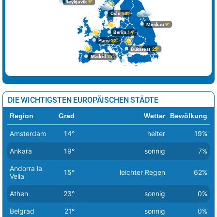
Reykjavik
9°
Oslo
10°
Moskau
9°
Berlin
14°
Paris
22°
Bukarest
25°
Madrid
25°
DIE WICHTIGSTEN EUROPÄISCHEN STÄDTE
Region
Grad
Wetter
Bewölkung
Amsterdam
14°
heiter
19%
Ankara
19°
sonnig
7%
Andorra la
15°
leichter Regen
62%
Vella
Athen
23°
sonnig
0%
Belgrad
21°
sonnig
0%