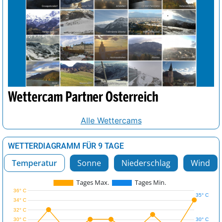
Wettercam Partner Österreich
Alle Wettercams
WETTERDIAGRAMM FÜR 9 TAGE
Temperatur
Sonne
Niederschlag
Wind
Tages Max.
Tages Min.
36° C
35° C
34° C
32° C
30° C
30° C