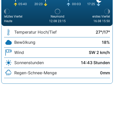
05:40
20:23
00:03
17:25
letztes Viertel
Neumond
erstes Viertel
Heute
12.08 23:15
16.08 15:50
Temperatur Hoch/Tief
27°/17°
Bewölkung
18%
Wind
SW 2 km/h
Sonnenstunden
14:43 Stunden
Regen-Schnee-Menge
0mm