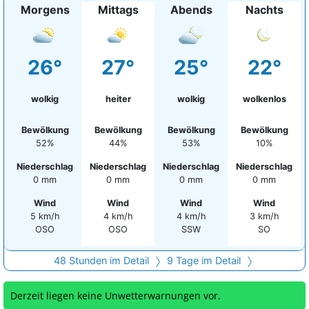
Morgens
Mittags
Abends
Nachts
26°
27°
25°
22°
wolkig
heiter
wolkig
wolkenlos
Bewölkung
Bewölkung
Bewölkung
Bewölkung
52%
44%
53%
10%
Niederschlag
Niederschlag
Niederschlag
Niederschlag
0 mm
0 mm
0 mm
0 mm
Wind
Wind
Wind
Wind
5 km/h
4 km/h
4 km/h
3 km/h
OSO
OSO
SSW
SO
48 Stunden im Detail
9 Tage im Detail
Derzeit liegen keine Unwetterwarnungen vor.