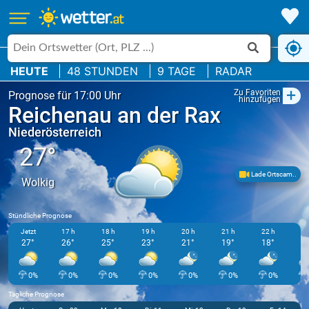
HEUTE
48 STUNDEN
9 TAGE
RADAR
+
Zu Favoriten
Prognose für 17:00 Uhr
hinzufügen
Reichenau an der Rax
Niederösterreich
27°
Lade Ortscam..
Wolkig
Stündliche Prognose
Jetzt
17 h
18 h
19 h
20 h
21 h
22 h
23
27°
26°
25°
23°
21°
19°
18°
1
0%
0%
0%
0%
0%
0%
0%
Tägliche Prognose