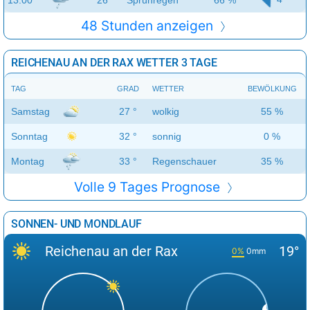
48 Stunden anzeigen
REICHENAU AN DER RAX WETTER 3 TAGE
TAG
GRAD
WETTER
BEWÖLKUNG
Samstag
27 °
wolkig
55 %
Sonntag
32 °
sonnig
0 %
Montag
33 °
Regenschauer
35 %
Volle 9 Tages Prognose
SONNEN- UND MONDLAUF
Reichenau an der Rax
19°
0%
0mm