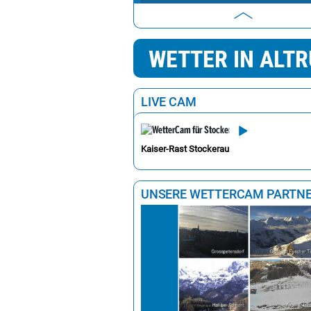
Bruck an der Leitha
Gänserndorf
WETTER IN ALT
Klosterneuburg
Mödling
LIVE CAM
Mistelbach
Hollabrunn
Kaiser-Rast Stockerau
Lilienfeld
Krems an der Donau
UNSERE WETTERCAM PARTN
Scheibbs
Sankt Pölten
Melk
Horn
Amstetten