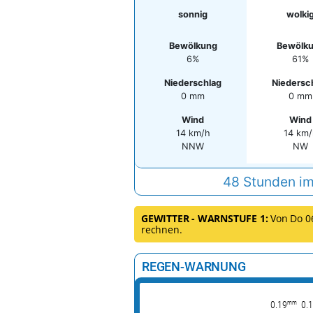
sonnig
wolki
Bewölkung
Bewölk
6%
61%
Niederschlag
Niedersc
0 mm
0 mm
Wind
Wind
14 km/h
14 km/
NNW
NW
48 Stunden im
GEWITTER - WARNSTUFE 1:
Von Do 06.
rechnen.
REGEN-WARNUNG
mm
0.19
0.1