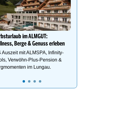
YOUR PLACE TO BE
Design, Wohlfühlatmos
Natur. Wellness, Outdoo
Genießerfrühstück und 
rbsturlaub im ALMGUT:
lness, Berge & Genuss erleben
 Auszeit mit ALMSPA, Infinity-
ols, Verwöhn-Plus-Pension &
rgmomenten im Lungau.