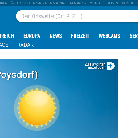
IDEO
ÖSTERREICH
SPORT24
MADONNA
GESUND24
MEINJOB
REISEN
TICKETS
RREICH
EUROPA
NEWS
FREIZEIT
WEBCAMS
SER
AGE
RADAR
+
Zu Favoriten
hinzufügen
Poysdorf)