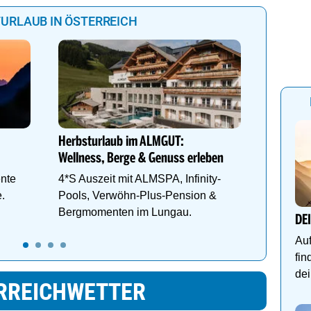
URLAUB IN ÖSTERREICH
"Traumta
Landhot
Genießen
Herbsturlaub im ALMGUT:
des Böh
Wellness, Berge & Genuss erleben
im Halle
nte
4*S Auszeit mit ALMSPA, Infinity-
e.
Pools, Verwöhn-Plus-Pension &
Bergmomenten im Lungau.
DE
Auf
fin
dei
RREICHWETTER