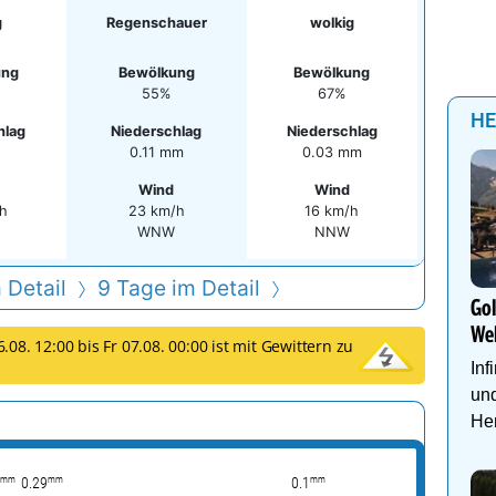
g
Regenschauer
wolkig
ung
Bewölkung
Bewölkung
55%
67%
HE
hlag
Niederschlag
Niederschlag
0.11 mm
0.03 mm
Wind
Wind
h
23 km/h
16 km/h
WNW
NNW
 Detail
9 Tage im Detail
Go
We
08. 12:00 bis Fr 07.08. 00:00 ist mit Gewittern zu
Inf
und
Her
mm
mm
mm
0.29
0.1