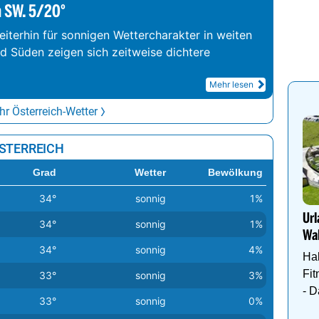
m SW. 5/20°
iterhin für sonnigen Wettercharakter in weiten
nd Süden zeigen sich zeitweise dichtere
Mehr lesen
r Österreich-Wetter
ÖSTERREICH
Grad
Wetter
Bewölkung
34°
sonnig
1%
Url
34°
sonnig
1%
Wal
34°
sonnig
4%
Hal
Fit
33°
sonnig
3%
- 
33°
sonnig
0%
Wa