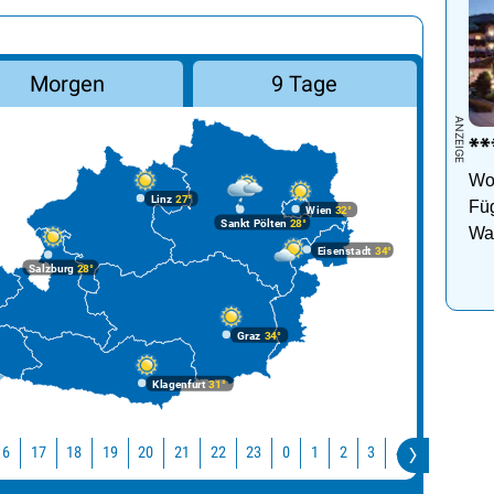
Morgen
9 Tage
***
Woh
Linz
27°
Füg
Wien
32°
Sankt Pölten
28°
Wan
Eisenstadt
34°
Ho
Salzburg
28°
Graz
34°
Klagenfurt
31°
16
17
18
19
20
21
22
23
0
1
2
3
4
5
6
7