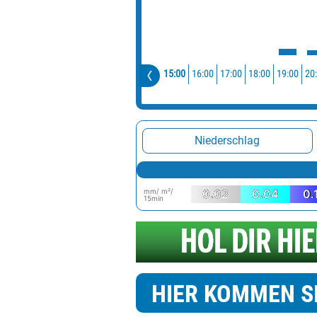
15:00
16:00
17:00
18:00
19:00
20
Niederschlag
mm/ m²/
0.02
0.04
0.
15min
HIER KOMMEN S