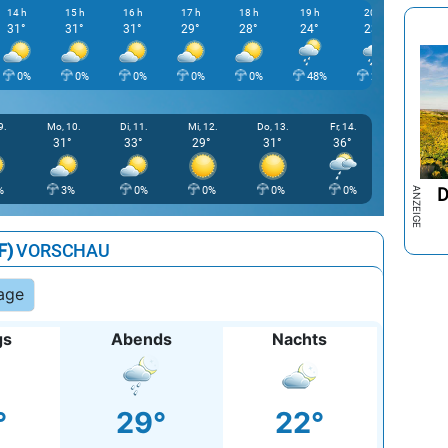
14 h
15 h
16 h
17 h
18 h
19 h
20 h
21 h
31°
31°
31°
29°
28°
24°
23°
22°
0%
0%
0%
0%
0%
48%
24%
8
9.
Mo, 10.
Di, 11.
Mi, 12.
Do, 13.
Fr, 14.
31°
33°
29°
31°
36°
D
%
3%
0%
0%
0%
0%
F)
VORSCHAU
age
gs
Abends
Nachts
°
29°
22°