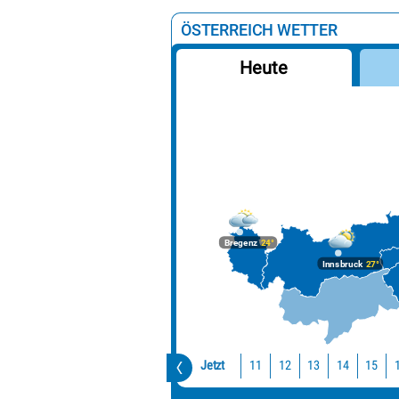
ÖSTERREICH WETTER
Heute
Bregenz
24°
Innsbruck
27°
Jetzt
11
12
13
14
15