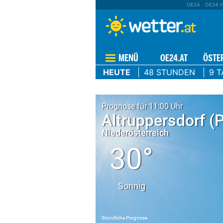
OE24
OE24 V
MENÜ
OE24.AT
ÖSTE
HEUTE
48 STUNDEN
9 T
Prognose für 11:00 Uhr
Altruppersdorf (
Niederösterreich
30°
Sonnig
Stündliche Prognose