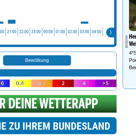
:00
21:00
22:00
23:00
00:00
01:00
02:00
03:00
04:00
He
Wel
4*S
Bewölkung
Po
Be
16
0.4
0.7
2
4
>5
IE ZU IHREM BUNDESLAND