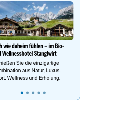
Ihr Traumurlaub für die 
Familie
1000m² Wellnessbereich
Etagen, Whirlpool auf de
Dachterrasse, 4 Them
h wie daheim fühlen – im Bio-
 Wellnesshotel Stanglwirt
ießen Sie die einzigartige
bination aus Natur, Luxus,
rt, Wellness und Erholung.