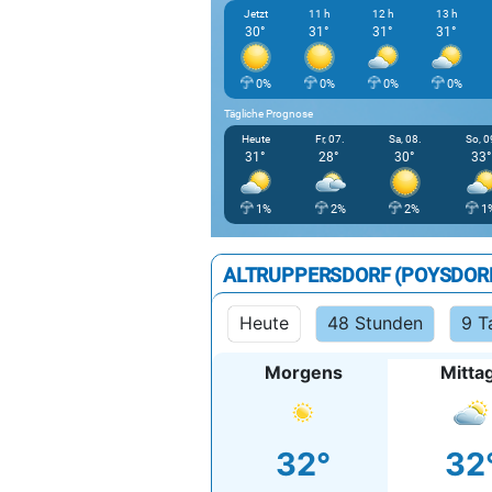
Jetzt
11 h
12 h
13 h
30°
31°
31°
31°
0%
0%
0%
0%
Tägliche Prognose
Heute
Fr, 07.
Sa, 08.
So, 0
31°
28°
30°
33°
1%
2%
2%
1
ALTRUPPERSDORF (POYSDOR
Heute
48 Stunden
9 T
Morgens
Mitta
32°
32