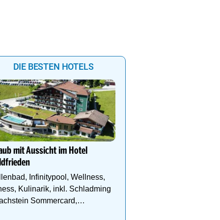
DIE BESTEN HOTELS
Hotel Schütterhof **** 
mir Berge gibt…
aub mit Aussicht im Hotel
Wandern, Biken und Sp
dfrieden
Bikes, ¾ Genießer Pens
DZ Deluxe – ab sofort b
lenbad, Infinitypool, Wellness,
ness, Kulinarik, inkl. Schladming
Dachstein Sommercard,
ndergebiet.