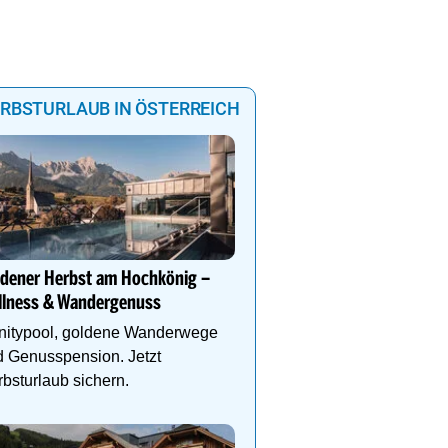
RBSTURLAUB IN ÖSTERREICH
Nordkette. Top of Innsb
In wenigen Minuten mit 
ldener Herbst am Hochkönig –
Innsbrucker Nordketten
llness & Wandergenuss
der Stadt auf 2.334 m 
initypool, goldene Wanderwege
 Genusspension. Jetzt
bsturlaub sichern.
Mountain Hotel Luis in 