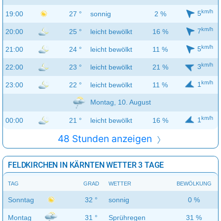
km/h
5
19:00
27 °
sonnig
2 %
km/h
7
20:00
25 °
leicht bewölkt
16 %
km/h
5
21:00
24 °
leicht bewölkt
11 %
km/h
3
22:00
23 °
leicht bewölkt
21 %
km/h
1
23:00
22 °
leicht bewölkt
11 %
Montag, 10. August
km/h
1
00:00
21 °
leicht bewölkt
16 %
48 Stunden anzeigen
FELDKIRCHEN IN KÄRNTEN WETTER 3 TAGE
TAG
GRAD
WETTER
BEWÖLKUNG
Sonntag
32 °
sonnig
0 %
Montag
31 °
Sprühregen
31 %