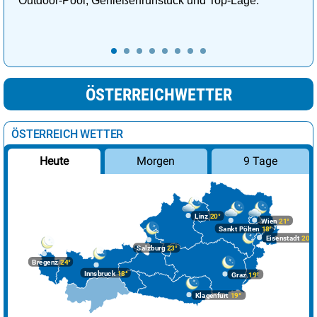
Outdoor-Pool, Genießerfrühstück und Top-Lage.
ÖSTERREICHWETTER
ÖSTERREICH WETTER
Morgen
9 Tage
Heute
Linz
20°
Wien
21°
Sankt Pölten
18°
Eisenstadt
20°
Salzburg
23°
Bregenz
24°
Innsbruck
18°
Graz
19°
Klagenfurt
19°