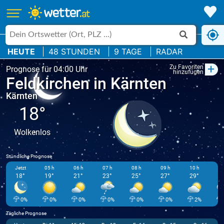
HEUTE
48 STUNDEN
9 TAGE
RADAR
+
Zu Favoriten
Prognose für 04:00 Uhr
hinzufügen
Feldkirchen in Kärnten
Kärnten
18°
Wolkenlos
Stündliche Prognose
Jetzt
05 h
06 h
07 h
08 h
09 h
10 h
11
18°
19°
21°
23°
25°
27°
29°
3
0%
0%
0%
0%
0%
0%
2%
Tägliche Prognose