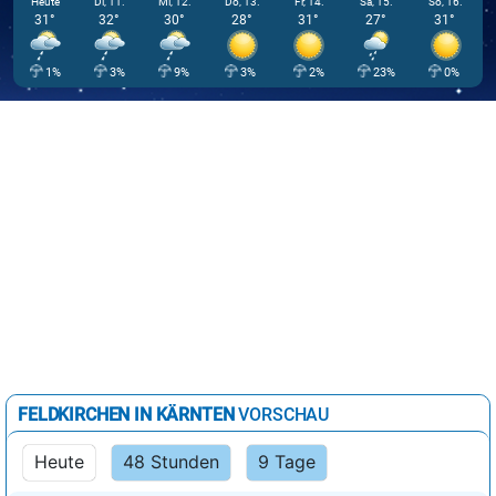
Heute
Di, 11.
Mi, 12.
Do, 13.
Fr, 14.
Sa, 15.
So, 16.
31°
32°
30°
28°
31°
27°
31°
1%
3%
9%
3%
2%
23%
0%
FELDKIRCHEN IN KÄRNTEN
VORSCHAU
Heute
48 Stunden
9 Tage