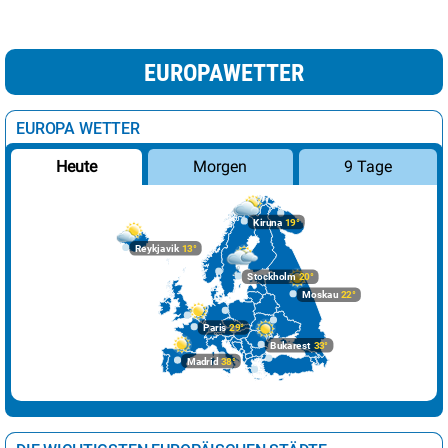
EUROPAWETTER
EUROPA WETTER
Morgen
9 Tage
Heute
Kiruna
19°
Reykjavik
13°
Stockholm
20°
Moskau
22°
Paris
29°
Bukarest
33°
Madrid
38°