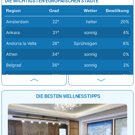
DIE WICHTIGSTEN EUROPÄISCHEN STÄDTE
Region
Grad
Wetter
Bewölkung
Amsterdam
22°
heiter
20%
Ankara
31°
sonnig
4%
Andorra la Vella
26°
Sprühregen
8%
Athen
34°
sonnig
0%
Belgrad
36°
sonnig
3%
Berlin
30°
sonnig
19%
Bern
28°
Regenschauer
25%
DIE BESTEN WELLNESSTIPPS
Bratislava
35°
sonnig
22%
Brüssel
27°
sonnig
13%
Budapest
34°
sonnig
9%
Bukarest
33°
sonnig
2%