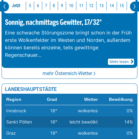
Jetzt
10
11
12
13
14
15
16
5
6
7
8
9
Sonnig, nachmittags Gewitter, 17/32°
Eine schwache Störungszone bringt schon in der Früh
erste Wolkenfelder im Westen und Norden, außerdem
können bereits einzelne, teils gewittrige
Regenschauer
...
Mehr lesen
mehr Österreich-Wetter
LANDESHAUPTSTÄDTE
Region
Grad
Wetter
Bewölkung
Innsbruck
18°
wolkenlos
0%
Sankt Pölten
18°
leicht bewölkt
14%
Graz
19°
wolkenlos
0%