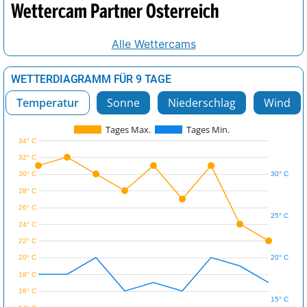
Wettercam Partner Österreich
Alle Wettercams
WETTERDIAGRAMM FÜR 9 TAGE
Temperatur
Sonne
Niederschlag
Wind
Tages Max.
Tages Min.
34° C
32° C
30° C
30° C
28° C
26° C
25° C
24° C
22° C
20° C
20° C
18° C
16° C
15° C