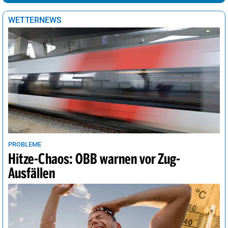
Tokio
28°
Regenschauer
70%
WETTERNEWS
Tunis
33°
sonnig
6%
Vancouver
19°
sonnig
21%
Wellington
12°
heiter
27%
Wien
36°
heiter
34%
PROBLEME
Hitze-Chaos: ÖBB warnen vor Zug-
Ausfällen