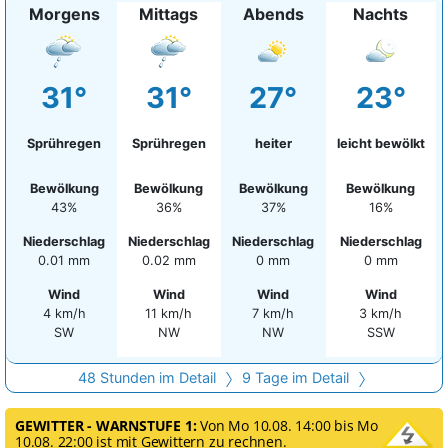
Morgens
Mittags
Abends
Nachts
31°
31°
27°
23°
Sprühregen
Sprühregen
heiter
leicht bewölkt
Bewölkung
Bewölkung
Bewölkung
Bewölkung
43%
36%
37%
16%
Niederschlag
Niederschlag
Niederschlag
Niederschlag
0.01 mm
0.02 mm
0 mm
0 mm
Wind
Wind
Wind
Wind
4 km/h
11 km/h
7 km/h
3 km/h
SW
NW
NW
SSW
48 Stunden im Detail
9 Tage im Detail
GEWITTER - WARNSTUFE 1:
Von Mo 10.08. 14:00 bis Mo
10.08. 22:00 ist mit Gewittern zu rechnen.