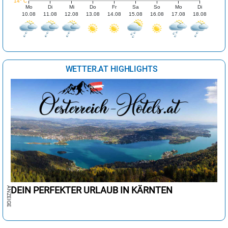
14° C
Mo
Di
Mi
Do
Fr
Sa
So
Mo
Di
10.08
11.08
12.08
13.08
14.08
15.08
16.08
17.08
18.08
WETTER.AT HIGHLIGHTS
DEIN PERFEKTER URLAUB IN KÄRNTEN