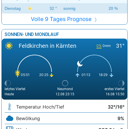
Dienstag
32 °
sonnig
20 %
Volle 9 Tages Prognose
SONNEN- UND MONDLAUF
Feldkirchen in Kärnten
31°
0%
0mm
05:51
20:25
01:13
18:29
letztes Viertel
Neumond
erstes Viertel
Heute
12.08 23:15
16.08 15:50
Temperatur Hoch/Tief
32°/16°
Bewölkung
9%