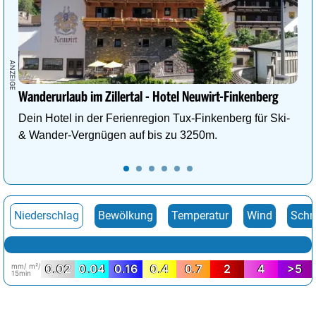
Wanderurlaub im Zillertal - Hotel Neuwirt-Finkenberg
Dein Hotel in der Ferienregion Tux-Finkenberg für Ski-
& Wander-Vergnügen auf bis zu 3250m.
Niederschlag
Bewölkung
Temperatur
Wind
Schn
mm/ m²/
0.02
0.04
0.16
0.4
0.7
2
4
>5
15min