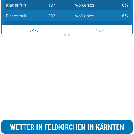
Klagenfurt
19°
wolkenlos
0%
Eisenstadt
20°
wolkenlos
6%
Linz
20°
leicht bewölkt
14%
Wien
21°
leicht bewölkt
14%
Salzburg
23°
wolkenlos
0%
Bregenz
24°
wolkenlos
0%
WETTER IN FELDKIRCHEN IN KÄRNTEN