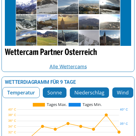
Wettercam Partner Österreich
Alle Wettercams
WETTERDIAGRAMM FÜR 9 TAGE
Temperatur
Sonne
Niederschlag
Wind
Tages Max.
Tages Min.
40° C
40° C
38° C
36° C
35° C
34° C
32° C