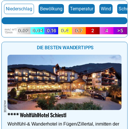
Niederschlag
Bewölkung
Temperatur
Wind
Schn
mm/ m²/
0.02
0.04
0.16
0.4
0.7
2
4
>5
15min
DIE BESTEN WANDERTIPPS
**** WohlfühlHotel Schiestl
Wohlfühl-& Wanderhotel in Fügen/Zillertal, inmitten der