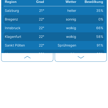
Region
Grad
Wetter
Bewölkung
Salzburg
21°
heiter
35%
Bregenz
22°
sonnig
0%
Innsbruck
22°
wolkig
66%
Klagenfurt
22°
wolkig
58%
Sankt Pölten
22°
Sprühregen
91%
Linz
23°
wolkig
62%
Eisenstadt
25°
Regenschauer
91%
Wien
25°
Sprühregen
82%
Graz
26°
wolkig
73%