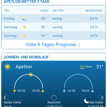
APETLON WETTER 3 TAGE
TAG
GRAD
WETTER
BEWÖLKUNG
Freitag
29 °
wolkig
64 %
Samstag
30 °
sonnig
23 %
Sonntag
34 °
sonnig
14 %
Volle 9 Tages Prognose
SONNEN- UND MONDLAUF
Apetlon
31°
0%
0mm
05:35
20:20
23:59
16:05
letztes Viertel
Neumond
erstes Viertel
Heute
12.08 23:15
16.08 15:50