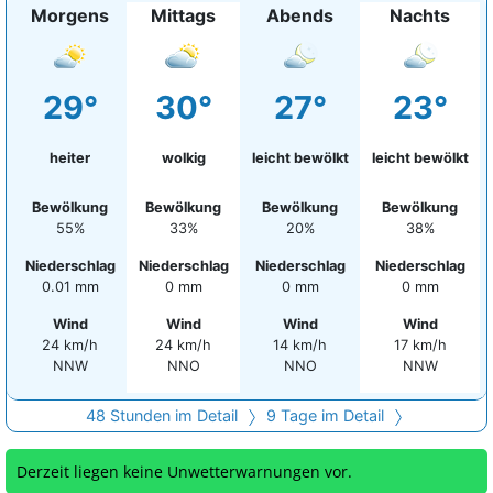
Morgens
Mittags
Abends
Nachts
29°
30°
27°
23°
heiter
wolkig
leicht bewölkt
leicht bewölkt
Bewölkung
Bewölkung
Bewölkung
Bewölkung
55%
33%
20%
38%
Niederschlag
Niederschlag
Niederschlag
Niederschlag
0.01 mm
0 mm
0 mm
0 mm
Wind
Wind
Wind
Wind
24 km/h
24 km/h
14 km/h
17 km/h
NNW
NNO
NNO
NNW
48 Stunden im Detail
9 Tage im Detail
Derzeit liegen keine Unwetterwarnungen vor.