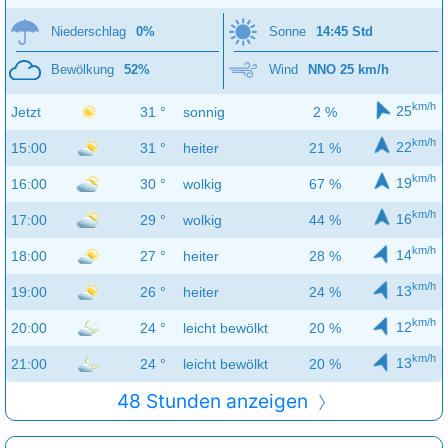
Niederschlag
0%
Sonne
14:45 Std
Bewölkung
52%
Wind
NNO 25 km/h
km/h
25
Jetzt
31 °
sonnig
2 %
km/h
22
15:00
31 °
heiter
21 %
km/h
19
16:00
30 °
wolkig
67 %
km/h
16
17:00
29 °
wolkig
44 %
km/h
14
18:00
27 °
heiter
28 %
km/h
13
19:00
26 °
heiter
24 %
km/h
12
20:00
24 °
leicht bewölkt
20 %
km/h
13
21:00
24 °
leicht bewölkt
20 %
48 Stunden anzeigen