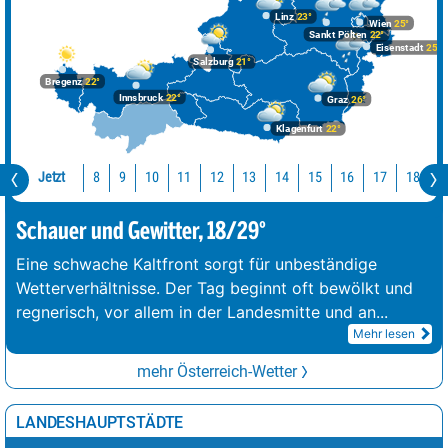
Linz
23°
Wien
25°
Sankt Pölten
22°
Eisenstadt
25°
Salzburg
21°
Bregenz
22°
Innsbruck
22°
Graz
26°
Klagenfurt
22°
Jetzt
10
11
12
13
14
15
16
17
18
1
8
9
Schauer und Gewitter, 18/29°
Eine schwache Kaltfront sorgt für unbeständige
Wetterverhältnisse. Der Tag beginnt oft bewölkt und
regnerisch, vor allem in der Landesmitte und an
...
Mehr lesen
mehr Österreich-Wetter
LANDESHAUPTSTÄDTE