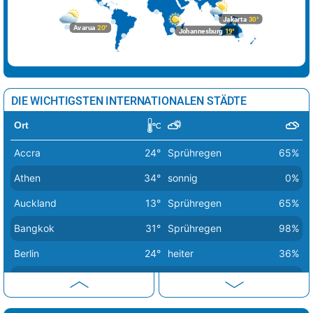
Sofia
33°
sonnig
4%
Jakarta
30°
Avarua
20°
Johannesburg
19°
Stockholm
19°
Sprühregen
37%
Tallinn
20°
Regenschauer
35%
Tirana
34°
sonnig
11%
DIE WICHTIGSTEN INTERNATIONALEN STÄDTE
Vaduz
28°
Sprühregen
40%
Ort
Valletta
28°
sonnig
0%
Accra
24°
Sprühregen
65%
Vatikan Stadt
38°
sonnig
1%
Athen
34°
sonnig
0%
Vilnius
23°
leichter Regen
85%
Auckland
13°
Sprühregen
65%
Warschau
23°
leichter Regen
82%
Bangkok
31°
Sprühregen
98%
Wien
25°
Sprühregen
82%
Berlin
24°
heiter
36%
Zagreb
35°
Sprühregen
7%
Bern
26°
Sprühregen
56%
Buenos Aires
16°
sonnig
34%