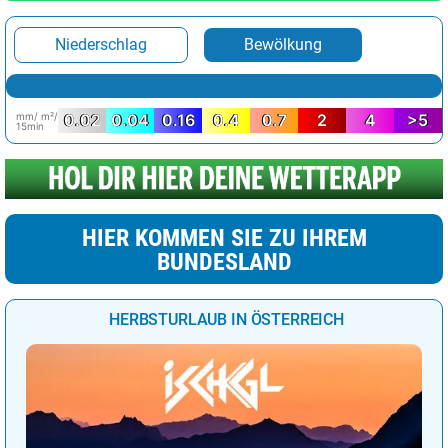
Niederschlag
Bewölkung
mm/ m²/
0.02
0.04
0.16
0.4
0.7
2
4
>5
15min
HIER KOMMEN SIE ZU IHREM
BUNDESLAND
HERBSTURLAUB IN ÖSTERREICH