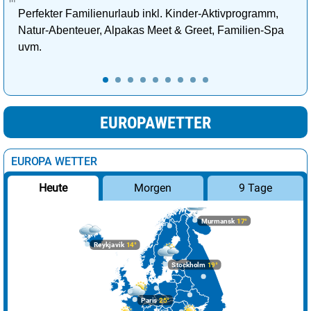
Perfekter Familienurlaub inkl. Kinder-Aktivprogramm,
Natur-Abenteuer, Alpakas Meet & Greet, Familien-Spa
uvm.
EUROPAWETTER
EUROPA WETTER
Morgen
9 Tage
Heute
Murmansk
17°
Reykjavik
14°
Stockholm
19°
Paris
25°