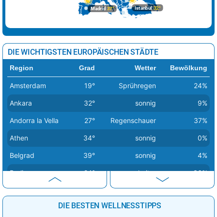
Istanbul
32°
Madrid
37°
DIE WICHTIGSTEN EUROPÄISCHEN STÄDTE
Region
Grad
Wetter
Bewölkung
Amsterdam
19°
Sprühregen
24%
Ankara
32°
sonnig
9%
Andorra la Vella
27°
Regenschauer
37%
Athen
34°
sonnig
0%
Belgrad
39°
sonnig
4%
Berlin
24°
heiter
36%
Bern
26°
Sprühregen
56%
DIE BESTEN WELLNESSTIPPS
Bratislava
29°
Sprühregen
50%