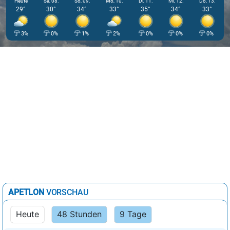
Heute
Sa, 08.
So, 09.
Mo, 10.
Di, 11.
Mi, 12.
Do, 13.
29°
30°
34°
33°
35°
34°
33°
3%
0%
1%
2%
0%
0%
0%
APETLON
VORSCHAU
Heute
48 Stunden
9 Tage