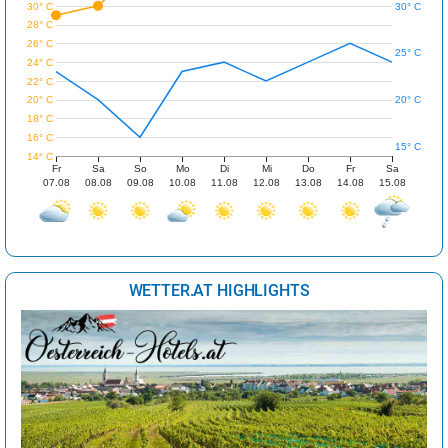
30° C
30° C
28° C
26° C
25° C
24° C
22° C
20° C
20° C
18° C
16° C
15° C
14° C
Fr
Sa
So
Mo
Di
Mi
Do
Fr
Sa
07.08
08.08
09.08
10.08
11.08
12.08
13.08
14.08
15.08
WETTER.AT HIGHLIGHTS