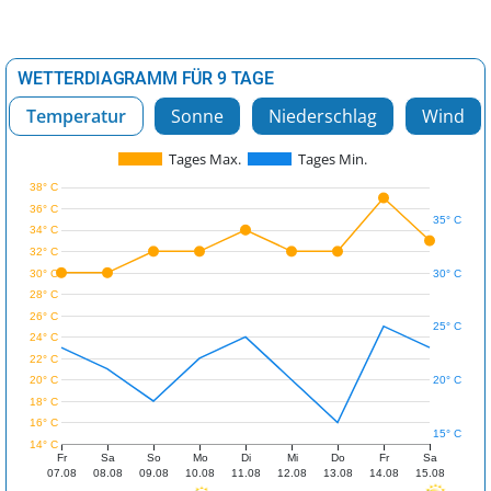
WETTERDIAGRAMM FÜR 9 TAGE
Temperatur
Sonne
Niederschlag
Wind
Tages Max.
Tages Min.
38° C
36° C
35° C
34° C
32° C
30° C
30° C
28° C
26° C
25° C
24° C
22° C
20° C
20° C
18° C
16° C
15° C
14° C
Fr
Sa
So
Mo
Di
Mi
Do
Fr
Sa
07.08
08.08
09.08
10.08
11.08
12.08
13.08
14.08
15.08