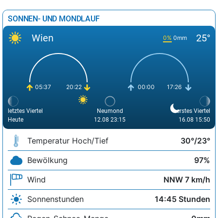
SONNEN- UND MONDLAUF
Wien
25°
0%
0mm
05:37
20:22
00:00
17:26
letztes Viertel
Neumond
erstes Viertel
Heute
12.08 23:15
16.08 15:50
Temperatur Hoch/Tief
30°/23°
Bewölkung
97%
Wind
NNW 7 km/h
Sonnenstunden
14:45 Stunden
Regen-Schnee-Menge
0mm