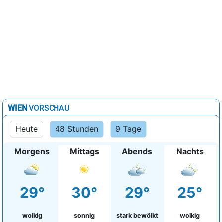
WIEN
VORSCHAU
Heute
48 Stunden
9 Tage
Morgens
Mittags
Abends
Nachts
29°
30°
29°
25°
wolkig
sonnig
stark bewölkt
wolkig