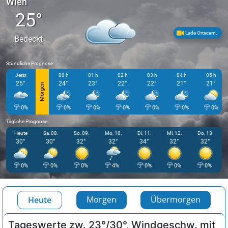
25°
Lade Ortscam..
Bedeckt
Stündliche Prognose
Jetzt
00 h
01 h
02 h
03 h
04 h
05 h
25°
24°
23°
22°
22°
21°
21°
Morgen
0%
0%
0%
0%
0%
0%
0%
Tägliche Prognose
Heute
Sa, 08.
So, 09.
Mo, 10.
Di, 11.
Mi, 12.
Do, 13.
30°
30°
32°
32°
34°
32°
32°
0%
0%
0%
4%
0%
0%
0%
Morgen
Übermorgen
Heute
Tageswerte zw. 23°/30°, Windgeschw. mit