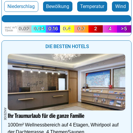
Niederschlag
Bewölkung
Temperatur
Wind
mm/ m²/
0.02
0.04
0.16
0.4
0.7
2
4
>5
15min
DIE BESTEN HOTELS
Ihr Traumurlaub für die ganze Familie
1000m² Wellnessbereich auf 4 Etagen, Whirlpool auf
der Dachterrasse, 4 ThemenSaunen