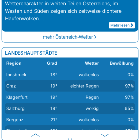
Wettercharakter in weiten Teilen Österreichs, im
Westen und Süden zeigen sich zeitweise dichtere
Haufenwolken.
...
Mehr lesen
mehr Österreich-Wetter
LANDESHAUPTSTÄDTE
Region
Grad
Wetter
Bewölkung
Innsbruck
18°
wolkenlos
0%
Graz
19°
leichter Regen
97%
Klagenfurt
19°
Regen
97%
Salzburg
19°
wolkig
65%
Bregenz
21°
wolkenlos
0%
Eisenstadt
23°
bedeckt
97%