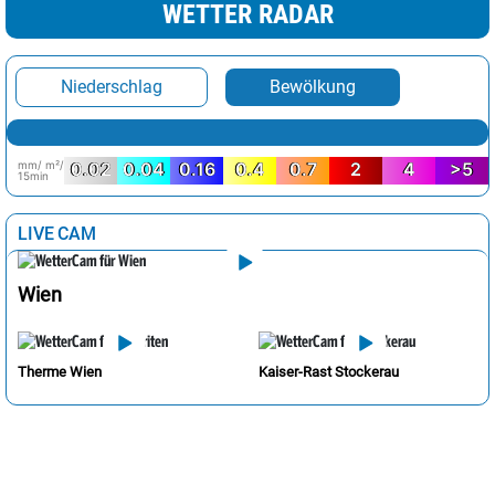
WETTER RADAR
Niederschlag
Bewölkung
mm/ m²/
0.02
0.04
0.16
0.4
0.7
2
4
>5
15min
LIVE CAM
Wien
Therme Wien
Kaiser-Rast Stockerau