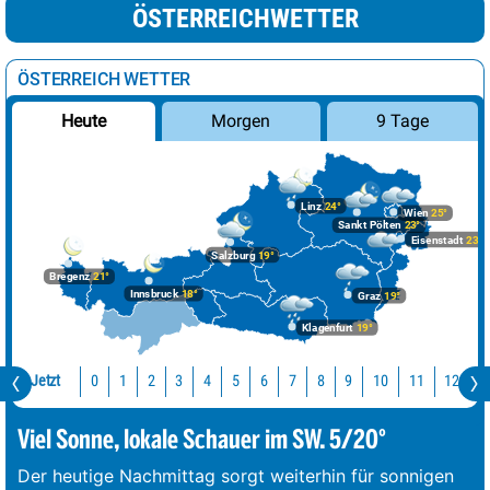
ÖSTERREICHWETTER
ÖSTERREICH WETTER
Morgen
9 Tage
Heute
Linz
24°
Wien
25°
Sankt Pölten
23°
Eisenstadt
23°
Salzburg
19°
Bregenz
21°
Innsbruck
18°
Graz
19°
Klagenfurt
19°
Jetzt
10
11
12
0
1
2
3
4
5
6
7
8
9
Viel Sonne, lokale Schauer im SW. 5/20°
Der heutige Nachmittag sorgt weiterhin für sonnigen