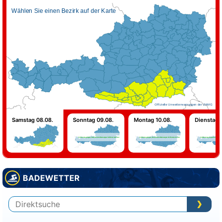
Wählen Sie einen Bezirk auf der Karte
Offizielle Unwetterwarnungen der ZAMG
Samstag 08.08.
Sonntag 09.08.
Montag 10.08.
Dienstag 1
Für Sonntag liegen derzeit keine Warnungen für Österreich vor!
Für Montag liegen derzeit keine Warnungen für Österreich vor!
Für Dienstag liegen derzeit keine
BADEWETTER