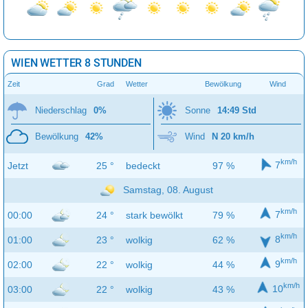
WIEN WETTER 8 STUNDEN
Zeit
Grad
Wetter
Bewölkung
Wind
Niederschlag
0%
Sonne
14:49 Std
Bewölkung
42%
Wind
N 20 km/h
km/h
7
Jetzt
25 °
bedeckt
97 %
Samstag, 08. August
km/h
7
00:00
24 °
stark bewölkt
79 %
km/h
8
01:00
23 °
wolkig
62 %
km/h
9
02:00
22 °
wolkig
44 %
km/h
10
03:00
22 °
wolkig
43 %
km/h