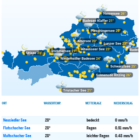
Herrensee
26°
Badesee Klaffer
21°
Pleschingersee
25°
Attersee
23°
Lunzer See
23°
Altausseer See
23°
Badese
Stimmersee
21°
Urisee
21°
Niedernsiller Badesee
24°
Schwarzlsee
25°
Sonnensee Ritzing
26°
Tristacher See
21°
ORT
WASSERTEMP.
WETTERLAGE
NIEDERSCHLAG
Neusiedler See
28°
bedeckt
0 mm/h
Flatschacher See
28°
Regen
0.51 mm/h
Maltschacher See
28°
leichter Regen
0.48 mm/h