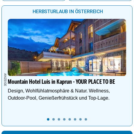
Sankt Pölten
23°
stark bewölkt
91%
HERBSTURLAUB IN ÖSTERREICH
Linz
24°
Regenschauer
68%
Wien
25°
bedeckt
97%
Mountain Hotel Luis in Kaprun - YOUR PLACE TO BE
Design, Wohlfühlatmosphäre & Natur. Wellness,
Outdoor-Pool, Genießerfrühstück und Top-Lage.