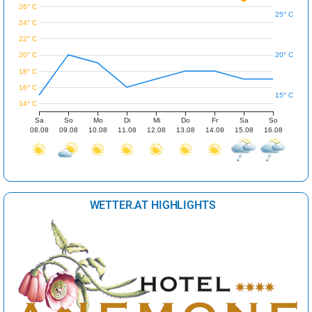
26° C
25° C
24° C
22° C
20° C
20° C
18° C
16° C
15° C
14° C
Sa
So
Mo
Di
Mi
Do
Fr
Sa
So
08.08
09.08
10.08
11.08
12.08
13.08
14.08
15.08
16.08
WETTER.AT HIGHLIGHTS