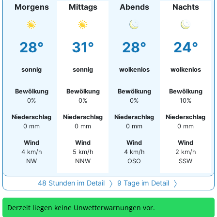
Morgens
Mittags
Abends
Nachts
28°
31°
28°
24°
sonnig
sonnig
wolkenlos
wolkenlos
Bewölkung
Bewölkung
Bewölkung
Bewölkung
0%
0%
0%
10%
Niederschlag
Niederschlag
Niederschlag
Niederschlag
0 mm
0 mm
0 mm
0 mm
Wind
Wind
Wind
Wind
4 km/h
5 km/h
4 km/h
2 km/h
NW
NNW
OSO
SSW
48 Stunden im Detail
9 Tage im Detail
Derzeit liegen keine Unwetterwarnungen vor.