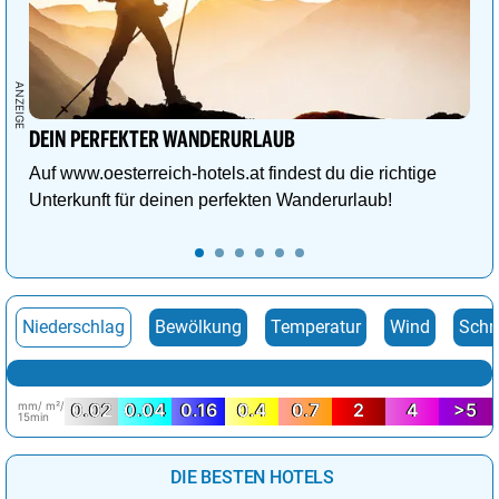
DEIN PERFEKTER WANDERURLAUB
Auf www.oesterreich-hotels.at findest du die richtige
Unterkunft für deinen perfekten Wanderurlaub!
Niederschlag
Bewölkung
Temperatur
Wind
Schn
mm/ m²/
0.02
0.04
0.16
0.4
0.7
2
4
>5
15min
DIE BESTEN HOTELS