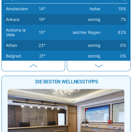
Amsterdam
14°
heiter
19%
Ankara
19°
sonnig
7%
Andorra la
15°
leichter Regen
62%
Vella
Athen
23°
sonnig
0%
Belgrad
21°
sonnig
0%
Berlin
14°
sonnig
1%
Bern
20°
sonnig
2%
DIE BESTEN WELLNESSTIPPS
Bratislava
16°
sonnig
1%
Brüssel
18°
sonnig
0%
Budapest
17°
sonnig
0%
Bukarest
25°
sonnig
1%
Chisinau
21°
heiter
26%