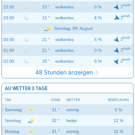
km/h
1
22:00
22 °
wolkenlos
0 %
km/h
2
23:00
21 °
wolkenlos
8 %
Sonntag, 09. August
km/h
2
00:00
21 °
wolkenlos
5 %
km/h
2
01:00
21 °
wolkenlos
0 %
km/h
2
02:00
20 °
wolkenlos
0 %
48 Stunden anzeigen
AU WETTER 3 TAGE
TAG
GRAD
WETTER
BEWÖLKUNG
Samstag
31 °
sonnig
0 %
Sonntag
32 °
heiter
12 %
Montag
31 °
sonnig
11 %