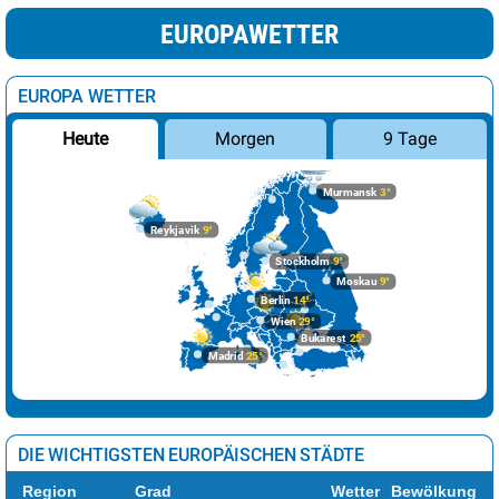
EUROPAWETTER
EUROPA WETTER
Morgen
9 Tage
Heute
Murmansk
3°
Reykjavik
9°
Stockholm
9°
Moskau
9°
Berlin
14°
Wien
29°
Bukarest
25°
Madrid
25°
DIE WICHTIGSTEN EUROPÄISCHEN STÄDTE
Region
Grad
Wetter
Bewölkung