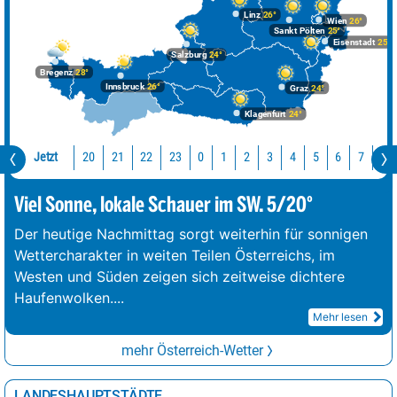
Linz
26°
Wien
26°
Sankt Pölten
25°
Eisenstadt
25°
Salzburg
24°
Bregenz
28°
Innsbruck
26°
Graz
24°
Klagenfurt
24°
Jetzt
20
21
22
23
0
1
2
3
4
5
6
7
8
Viel Sonne, lokale Schauer im SW. 5/20°
Der heutige Nachmittag sorgt weiterhin für sonnigen
Wettercharakter in weiten Teilen Österreichs, im
Westen und Süden zeigen sich zeitweise dichtere
Haufenwolken.
...
Mehr lesen
mehr Österreich-Wetter
LANDESHAUPTSTÄDTE