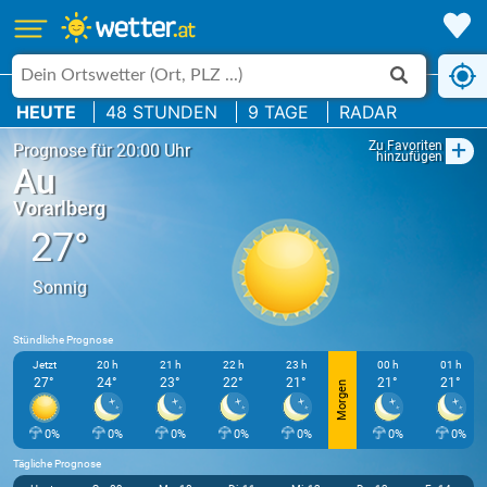
HEUTE
48 STUNDEN
9 TAGE
RADAR
+
Zu Favoriten
Prognose für 20:00 Uhr
hinzufügen
Au
Vorarlberg
27°
Sonnig
Stündliche Prognose
Jetzt
20 h
21 h
22 h
23 h
00 h
01 h
27°
24°
23°
22°
21°
21°
21°
Morgen
0%
0%
0%
0%
0%
0%
0%
Tägliche Prognose