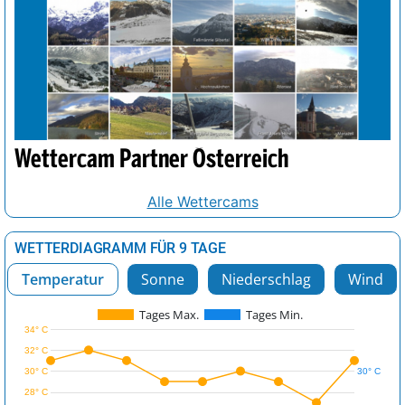
Wettercam Partner Österreich
Alle Wettercams
WETTERDIAGRAMM FÜR 9 TAGE
Temperatur
Sonne
Niederschlag
Wind
Tages Max.
Tages Min.
34° C
32° C
30° C
30° C
28° C