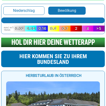
Niederschlag
Bewölkung
mm/ m²/
0.02
0.04
0.16
0.4
0.7
2
4
>5
15min
HIER KOMMEN SIE ZU IHREM
BUNDESLAND
HERBSTURLAUB IN ÖSTERREICH