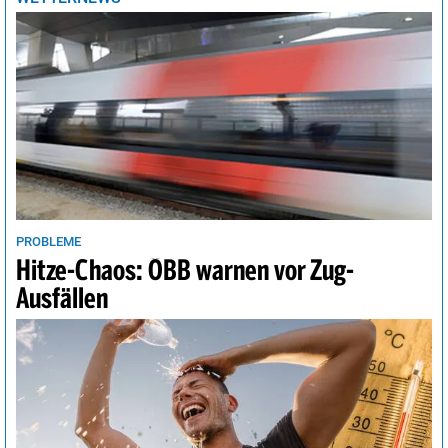
Tunis
22°
sonnig
2%
Vancouver
14°
sonnig
4%
Wellington
16°
heiter
24%
Wien
29°
sonnig
22%
PROBLEME
Hitze-Chaos: ÖBB warnen vor Zug-
Ausfällen