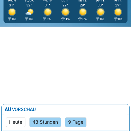
Heute
So, 09.
Mo, 10.
Di, 11.
Mi, 12.
Do, 13.
Fr, 14.
31°
32°
31°
29°
29°
30°
29°
0%
0%
1%
1%
0%
0%
0%
AU
VORSCHAU
Heute
48 Stunden
9 Tage