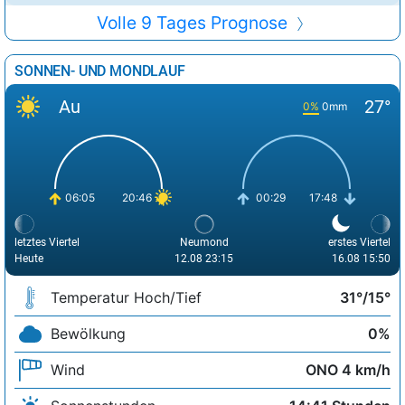
Volle 9 Tages Prognose
SONNEN- UND MONDLAUF
Au
27°
0%
0mm
06:05
20:46
00:29
17:48
letztes Viertel
Neumond
erstes Viertel
Heute
12.08 23:15
16.08 15:50
Temperatur Hoch/Tief
31°/15°
Bewölkung
0%
Wind
ONO 4 km/h