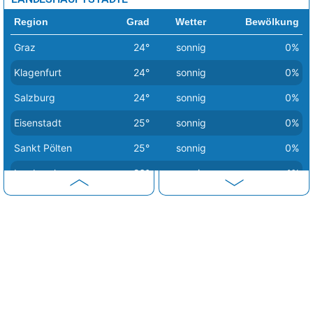
Region
Grad
Wetter
Bewölkung
Graz
24°
sonnig
0%
Klagenfurt
24°
sonnig
0%
Salzburg
24°
sonnig
0%
Eisenstadt
25°
sonnig
0%
Sankt Pölten
25°
sonnig
0%
Innsbruck
26°
sonnig
1%
Linz
26°
sonnig
0%
Wien
26°
sonnig
0%
Bregenz
28°
heiter
13%