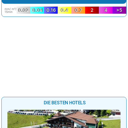
mm/ m²/
0.02
0.04
0.16
0.4
0.7
2
4
>5
15min
DIE BESTEN HOTELS