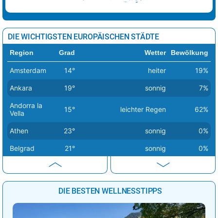
DIE WICHTIGSTEN EUROPÄISCHEN STÄDTE
Region
Grad
Wetter
Bewölkung
Amsterdam
14°
heiter
19%
Ankara
19°
sonnig
7%
Andorra la
15°
leichter Regen
62%
Vella
Athen
23°
sonnig
0%
Belgrad
21°
sonnig
0%
Berlin
14°
sonnig
1%
Bern
20°
sonnig
2%
DIE BESTEN WELLNESSTIPPS
Bratislava
16°
sonnig
1%