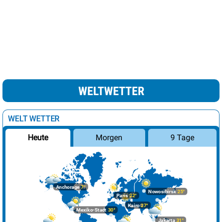
leichte Schnee /
Minsk
7°
69%
Regenschauer
Moskau
9°
Regen
100%
Nikosia
24°
heiter
22%
Oslo
10°
wolkig
38%
WELTWETTER
Paris
22°
sonnig
8%
Podgorica
27°
sonnig
10%
WELT WETTER
Prag
14°
heiter
12%
Morgen
9 Tage
Heute
Reykjavik
9°
leichte Regenschauer
82%
Riga
6°
leichte Schneeschauer
19%
Rom
19°
sonnig
1%
Anchorage
7°
Nowosibirsk
25°
Sarajevo
22°
sonnig
0%
Paris
22°
Kairo
27°
Mexiko-Stadt
30°
Skopje
24°
sonnig
1%
Jakarta
31°