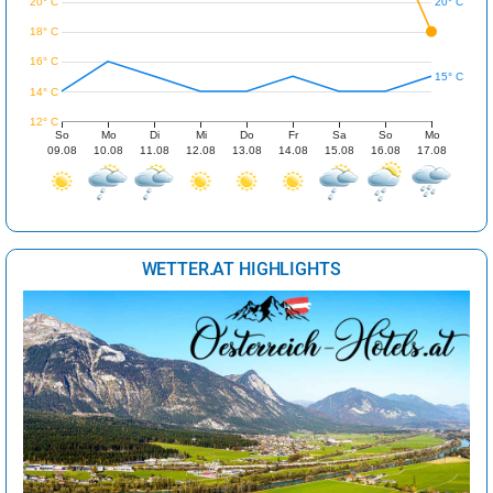
20° C
20° C
18° C
16° C
15° C
14° C
12° C
So
Mo
Di
Mi
Do
Fr
Sa
So
Mo
09.08
10.08
11.08
12.08
13.08
14.08
15.08
16.08
17.08
WETTER.AT HIGHLIGHTS