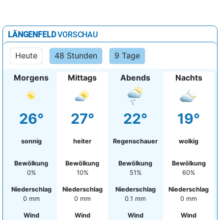
LÄNGENFELD
VORSCHAU
Heute
48 Stunden
9 Tage
Morgens
Mittags
Abends
Nachts
26°
27°
22°
19°
sonnig
heiter
Regenschauer
wolkig
Bewölkung
Bewölkung
Bewölkung
Bewölkung
0%
10%
51%
60%
Niederschlag
Niederschlag
Niederschlag
Niederschlag
0 mm
0 mm
0.1 mm
0 mm
Wind
Wind
Wind
Wind