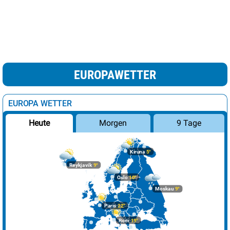
EUROPAWETTER
EUROPA WETTER
Morgen
9 Tage
Heute
Kiruna
5°
Reykjavik
9°
Oslo
10°
Moskau
9°
Paris
22°
Rom
19°