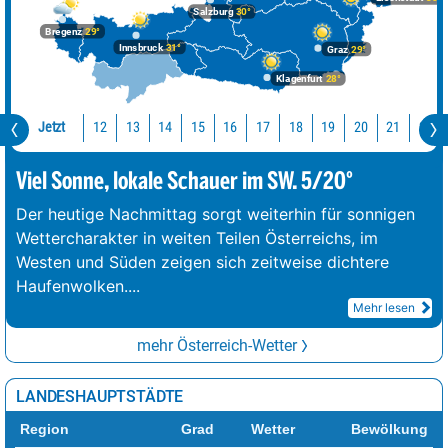
Salzburg
30°
Bregenz
29°
Innsbruck
31°
Graz
29°
Klagenfurt
28°
Jetzt
12
13
14
15
16
17
18
19
20
21
22
Viel Sonne, lokale Schauer im SW. 5/20°
Der heutige Nachmittag sorgt weiterhin für sonnigen
Wettercharakter in weiten Teilen Österreichs, im
Westen und Süden zeigen sich zeitweise dichtere
Haufenwolken.
...
Mehr lesen
mehr Österreich-Wetter
LANDESHAUPTSTÄDTE
Region
Grad
Wetter
Bewölkung