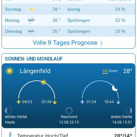
Sonntag
28 °
sonnig
23 %
Montag
26 °
Sprühregen
22 %
Dienstag
25 °
Sprühregen
15 %
Volle 9 Tages Prognose
SONNEN- UND MONDLAUF
Längenfeld
28°
3%
0mm
06:03
20:39
01:24
18:44
letztes Viertel
Neumond
erstes Viertel
Heute
12.08 23:15
16.08 15:51
Temperatur Hoch/Tief
28°/14°