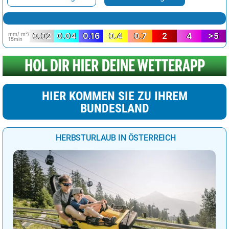
mm/ m²/
0.02
0.04
0.16
0.4
0.7
2
4
>5
15min
HIER KOMMEN SIE ZU IHREM
BUNDESLAND
HERBSTURLAUB IN ÖSTERREICH