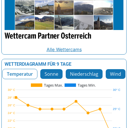
Wettercam Partner Österreich
Alle Wettercams
WETTERDIAGRAMM FÜR 9 TAGE
Temperatur
Sonne
Niederschlag
Wind
Tages Max.
Tages Min.
30° C
30° C
28° C
26° C
25° C
24° C
22° C