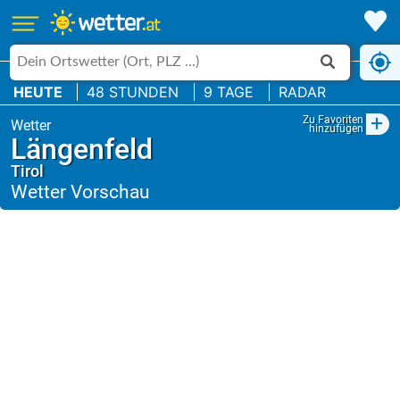
HEUTE
48 STUNDEN
9 TAGE
RADAR
+
Zu Favoriten
hinzufügen
Längenfeld
Tirol