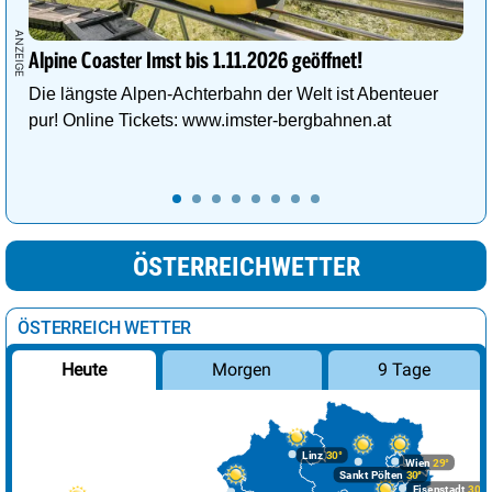
Alpine Coaster Imst bis 1.11.2026 geöffnet!
Die längste Alpen-Achterbahn der Welt ist Abenteuer
pur! Online Tickets: www.imster-bergbahnen.at
ÖSTERREICHWETTER
ÖSTERREICH WETTER
Morgen
9 Tage
Heute
Linz
30°
Wien
29°
Sankt Pölten
30°
Eisenstadt
30°