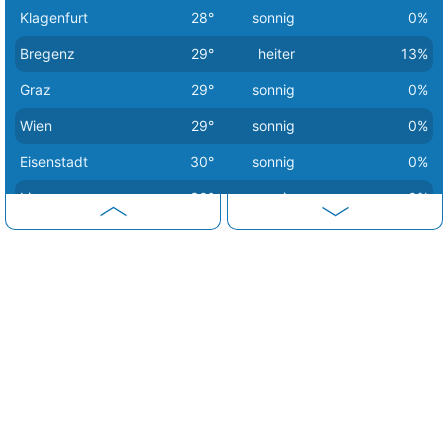
Klagenfurt
28°
sonnig
0%
Bregenz
29°
heiter
13%
Graz
29°
sonnig
0%
Wien
29°
sonnig
0%
Eisenstadt
30°
sonnig
0%
Linz
30°
sonnig
0%
Salzburg
30°
sonnig
0%
Sankt Pölten
30°
sonnig
0%
Innsbruck
31°
sonnig
0%