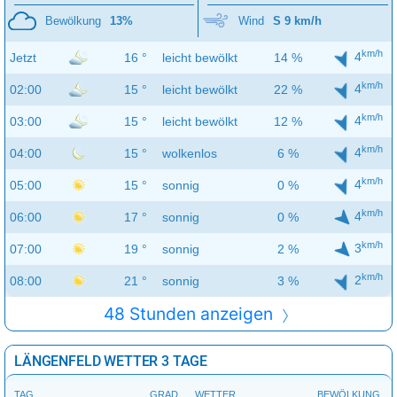
Bewölkung
13%
Wind
S 9 km/h
km/h
4
Jetzt
16 °
leicht bewölkt
14 %
km/h
4
02:00
15 °
leicht bewölkt
22 %
km/h
4
03:00
15 °
leicht bewölkt
12 %
km/h
4
04:00
15 °
wolkenlos
6 %
km/h
4
05:00
15 °
sonnig
0 %
km/h
4
06:00
17 °
sonnig
0 %
km/h
3
07:00
19 °
sonnig
2 %
km/h
2
08:00
21 °
sonnig
3 %
48 Stunden anzeigen
LÄNGENFELD WETTER 3 TAGE
TAG
GRAD
WETTER
BEWÖLKUNG