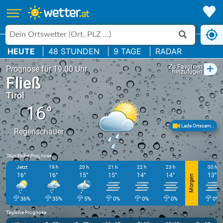
HEUTE
48 STUNDEN
9 TAGE
RADAR
+
Zu Favoriten
Prognose für 19:00 Uhr
hinzufügen
Fließ
Tirol
16°
Lade Ortscam..
Regenschauer
Stündliche Prognose
Jetzt
19 h
20 h
21 h
22 h
23 h
00 h
16°
16°
15°
15°
14°
14°
13°
Morgen
36%
35%
5%
0%
0%
0%
0%
Tägliche Prognose