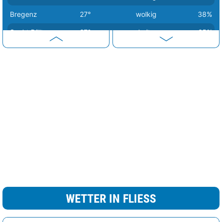
Bregenz
27°
wolkig
38%
Sankt Pölten
27°
heiter
25%
Wien
27°
sonnig
3%
Eisenstadt
28°
wolkig
37%
Klagenfurt
28°
Sprühregen
18%
WETTER IN FLIESS