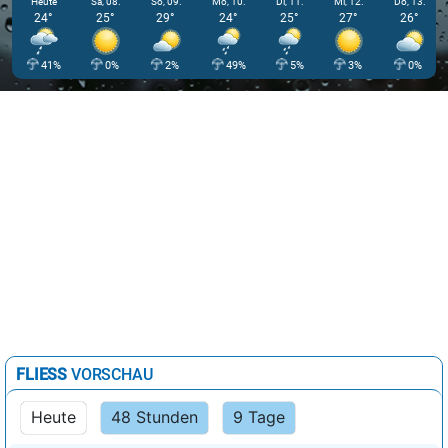
Heute
Sa, 08.
So, 09.
Mo, 10.
Di, 11.
Mi, 12.
Do, 13.
24°
25°
29°
24°
25°
27°
26°
41%
0%
2%
49%
5%
3%
0%
FLIESS
VORSCHAU
Heute
48 Stunden
9 Tage