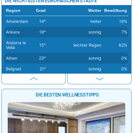
DIE WICHTIGSTEN EUROPÄISCHEN STÄDTE
Region
Grad
Wetter
Bewölkung
Amsterdam
14°
heiter
19%
Ankara
19°
sonnig
7%
Andorra la
15°
leichter Regen
62%
Vella
Athen
23°
sonnig
0%
Belgrad
21°
sonnig
0%
Berlin
14°
sonnig
1%
Bern
20°
sonnig
2%
DIE BESTEN WELLNESSTIPPS
Bratislava
16°
sonnig
1%
Brüssel
18°
sonnig
0%
Budapest
17°
sonnig
0%
Bukarest
25°
sonnig
1%