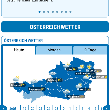
Jetzt Herbsturlaub sichern.
ÖSTERREICHWETTER
ÖSTERREICH WETTER
Morgen
9 Tage
Heute
Linz
26°
Wien
27°
Sankt Pölten
27°
Eisenstadt
28°
Salzburg
23°
Bregenz
27°
Innsbruck
20°
Graz
24°
Klagenfurt
28°
Jetzt
19
20
21
22
23
0
1
2
3
4
5
6
7