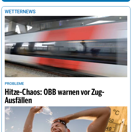
Tokio
19°
heiter
20%
WETTERNEWS
Tunis
22°
sonnig
2%
Vancouver
14°
sonnig
4%
Wellington
16°
heiter
24%
Wien
30°
sonnig
32%
PROBLEME
Hitze-Chaos: ÖBB warnen vor Zug-
Ausfällen