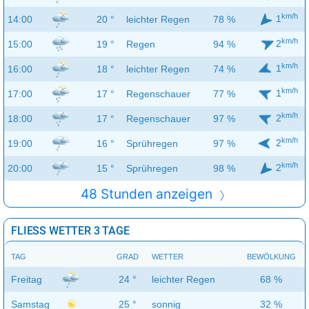
km/h
1
14:00
20 °
leichter Regen
78 %
km/h
2
15:00
19 °
Regen
94 %
km/h
1
16:00
18 °
leichter Regen
74 %
km/h
1
17:00
17 °
Regenschauer
77 %
km/h
2
18:00
17 °
Regenschauer
97 %
km/h
2
19:00
16 °
Sprühregen
97 %
km/h
2
20:00
15 °
Sprühregen
98 %
48 Stunden anzeigen
FLIESS WETTER 3 TAGE
TAG
GRAD
WETTER
BEWÖLKUNG
Freitag
24 °
leichter Regen
68 %
Samstag
25 °
sonnig
32 %