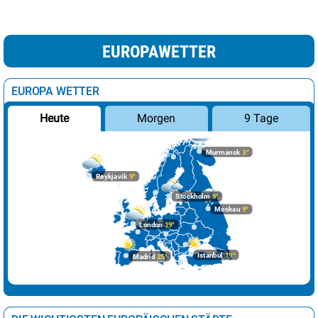
EUROPAWETTER
EUROPA WETTER
Morgen
9 Tage
Heute
Murmansk
3°
Reykjavik
9°
Stockholm
9°
Moskau
9°
London
19°
Istanbul
19°
Madrid
25°