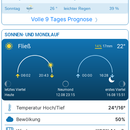
Sonntag
26 °
leichter Regen
39 %
Volle 9 Tages Prognose
SONNEN- UND MONDLAUF
Fließ
22°
14%
17mm
06:02
20:43
00:00
16:28
letztes Viertel
Neumond
erstes Viertel
Heute
12.08 23:15
16.08 15:51
Temperatur Hoch/Tief
24°/16°
Bewölkung
50%