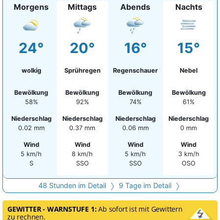
Morgens
Mittags
Abends
Nachts
24°
20°
16°
15°
wolkig
Sprühregen
Regenschauer
Nebel
Bewölkung
Bewölkung
Bewölkung
Bewölkung
58%
92%
74%
61%
Niederschlag
Niederschlag
Niederschlag
Niederschlag
0.02 mm
0.37 mm
0.06 mm
0 mm
Wind
Wind
Wind
Wind
5 km/h
8 km/h
5 km/h
3 km/h
S
SSO
SSO
OSO
48 Stunden im Detail
9 Tage im Detail
GEWITTER - WARNSTUFE 1:
Ab sofort ist mit Gewittern
zu rechnen.