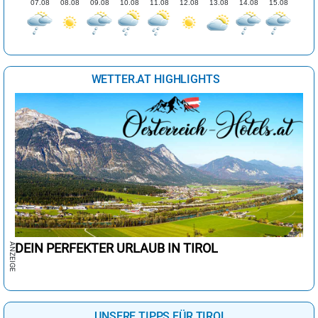
07.08
08.08
09.08
10.08
11.08
12.08
13.08
14.08
15.08
WETTER.AT HIGHLIGHTS
DEIN PERFEKTER URLAUB IN TIROL
UNSERE TIPPS FÜR TIROL