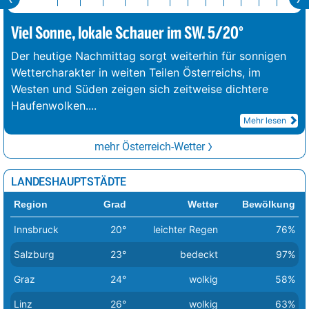
Viel Sonne, lokale Schauer im SW. 5/20°
Der heutige Nachmittag sorgt weiterhin für sonnigen
Wettercharakter in weiten Teilen Österreichs, im
Westen und Süden zeigen sich zeitweise dichtere
Haufenwolken.
...
Mehr lesen
mehr Österreich-Wetter
LANDESHAUPTSTÄDTE
Region
Grad
Wetter
Bewölkung
Innsbruck
20°
leichter Regen
76%
Salzburg
23°
bedeckt
97%
Graz
24°
wolkig
58%
Linz
26°
wolkig
63%