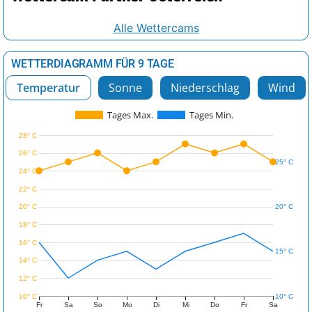
Alle Wettercams
WETTERDIAGRAMM FÜR 9 TAGE
Temperatur
Sonne
Niederschlag
Wind
Tages Max.
Tages Min.
28° C
26° C
25° C
24° C
22° C
20° C
20° C
18° C
16° C
15° C
14° C
12° C
10° C
10° C
Fr
Sa
So
Mo
Di
Mi
Do
Fr
Sa