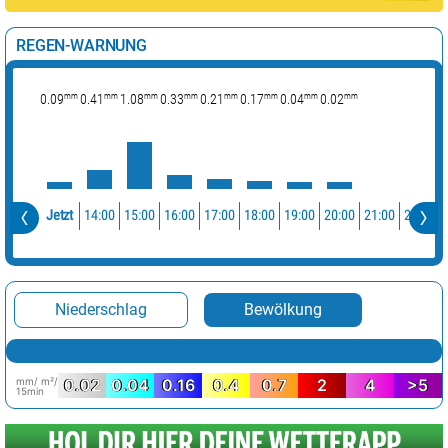
REGEN-WARNUNG
mm
mm
mm
mm
mm
mm
mm
mm
0.09
0.41
1.08
0.33
0.21
0.17
0.04
0.02
14:00
15:00
16:00
17:00
18:00
19:00
20:00
21:00
22:00
Jetzt
Niederschlag
Bewölkung
mm/ m²/
0.02
0.04
0.16
0.4
0.7
2
4
>5
15min