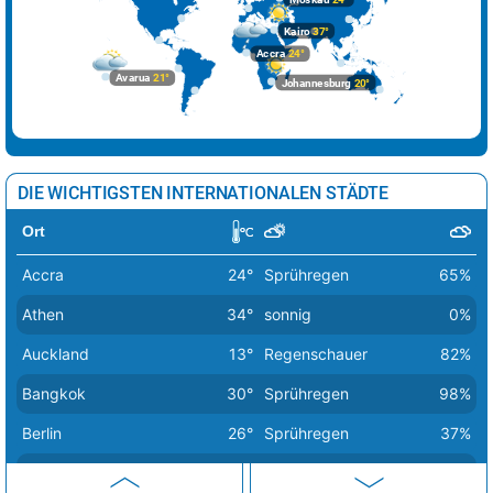
Skopje
40°
sonnig
7%
Kairo
37°
Sofia
34°
sonnig
6%
Accra
24°
Avarua
21°
Johannesburg
20°
Stockholm
20°
heiter
38%
Tallinn
19°
heiter
21%
Tirana
35°
sonnig
2%
DIE WICHTIGSTEN INTERNATIONALEN STÄDTE
Vaduz
31°
sonnig
0%
Ort
Valletta
29°
sonnig
0%
Accra
24°
Sprühregen
65%
Vatikan Stadt
36°
sonnig
1%
Athen
34°
sonnig
0%
Vilnius
19°
Sprühregen
60%
Auckland
13°
Regenschauer
82%
Warschau
25°
Regen
61%
Bangkok
30°
Sprühregen
98%
Wien
29°
sonnig
8%
Berlin
26°
Sprühregen
37%
Zagreb
39°
sonnig
17%
Bern
30°
Regen
16%