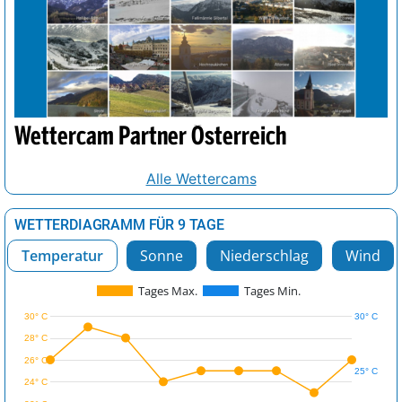
Wettercam Partner Österreich
Alle Wettercams
WETTERDIAGRAMM FÜR 9 TAGE
Temperatur
Sonne
Niederschlag
Wind
Tages Max.
Tages Min.
30° C
30° C
28° C
26° C
25° C
24° C