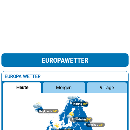
EUROPAWETTER
EUROPA WETTER
Morgen
9 Tage
Heute
Kiruna
16°
Reykjavik
14°
Stockholm
20°
Moskau
24°