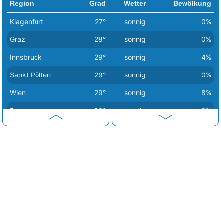
Region
Grad
Wetter
Bewölkung
Klagenfurt
27°
sonnig
0%
Graz
28°
sonnig
0%
Innsbruck
29°
sonnig
4%
Sankt Pölten
29°
sonnig
0%
Wien
29°
sonnig
8%
Bregenz
30°
sonnig
0%
Eisenstadt
30°
heiter
13%
Linz
30°
sonnig
0%
Salzburg
30°
sonnig
0%