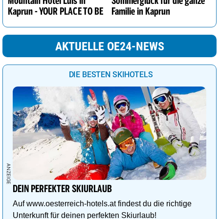
Mountain Hotel Luis in
Sommerglück für die ganze
Kaprun - YOUR PLACE TO BE
Familie in Kaprun
AKTUELLE OE24-NEWS
DIE BESTEN SKIHOTELS
DEIN PERFEKTER SKIURLAUB
Auf www.oesterreich-hotels.at findest du die richtige
Unterkunft für deinen perfekten Skiurlaub!