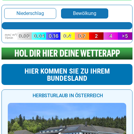
Niederschlag
Bewölkung
mm/ m²/
0.02
0.04
0.16
0.4
0.7
2
4
>5
15min
HIER KOMMEN SIE ZU IHREM
BUNDESLAND
HERBSTURLAUB IN ÖSTERREICH