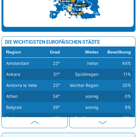
London
24°
Wien
29°
Rom
32°
DIE WICHTIGSTEN EUROPÄISCHEN STÄDTE
Region
Grad
Wetter
Bewölkung
Amsterdam
23°
heiter
44%
Ankara
31°
Sprühregen
11%
Andorra la Vella
23°
leichter Regen
20%
Athen
34°
sonnig
0%
Belgrad
39°
sonnig
9%
Berlin
26°
Sprühregen
37%
Bern
30°
Regen
16%