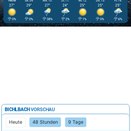
Heute
So, 09.
Mo, 10.
Di, 11.
Mi, 12.
Do, 13.
Fr, 14.
27°
29°
27°
24°
25°
25°
25°
0%
0%
38%
2%
1%
0%
6%
BICHLBACH
VORSCHAU
Heute
48 Stunden
9 Tage