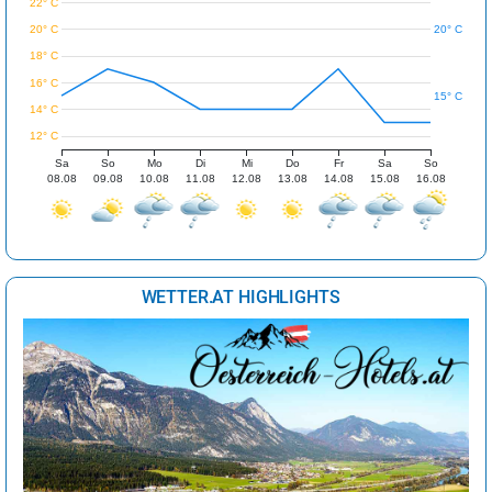
22° C
20° C
20° C
18° C
16° C
15° C
14° C
12° C
Sa
So
Mo
Di
Mi
Do
Fr
Sa
So
08.08
09.08
10.08
11.08
12.08
13.08
14.08
15.08
16.08
WETTER.AT HIGHLIGHTS