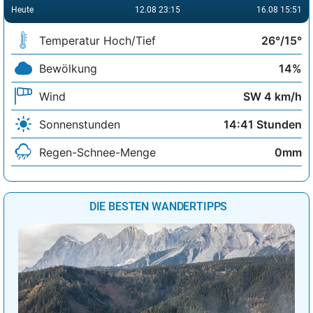
Heute
12.08 23:15
16.08 15:51
Temperatur Hoch/Tief
26°/15°
Bewölkung
14%
Wind
SW 4 km/h
Sonnenstunden
14:41 Stunden
Regen-Schnee-Menge
0mm
DIE BESTEN WANDERTIPPS