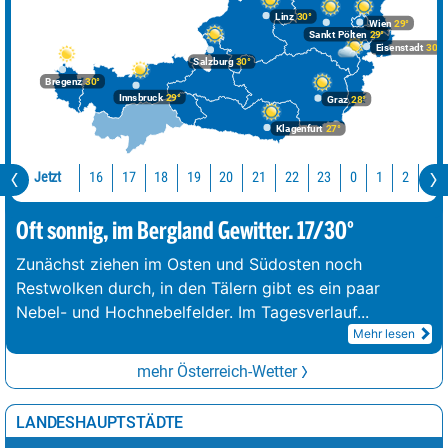
Linz
30°
Wien
29°
Sankt Pölten
29°
Eisenstadt
30°
Salzburg
30°
Bregenz
30°
Innsbruck
29°
Graz
28°
Klagenfurt
27°
Jetzt
16
17
18
19
20
21
22
23
0
1
2
3
Oft sonnig, im Bergland Gewitter. 17/30°
Zunächst ziehen im Osten und Südosten noch
Restwolken durch, in den Tälern gibt es ein paar
Nebel- und Hochnebelfelder. Im Tagesverlauf
...
Mehr lesen
mehr Österreich-Wetter
LANDESHAUPTSTÄDTE