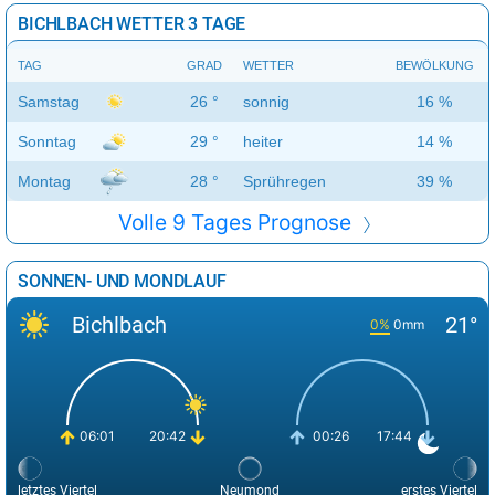
BICHLBACH WETTER 3 TAGE
TAG
GRAD
WETTER
BEWÖLKUNG
Samstag
26 °
sonnig
16 %
Sonntag
29 °
heiter
14 %
Montag
28 °
Sprühregen
39 %
Volle 9 Tages Prognose
SONNEN- UND MONDLAUF
Bichlbach
21°
0%
0mm
06:01
20:42
00:26
17:44
letztes Viertel
Neumond
erstes Viertel