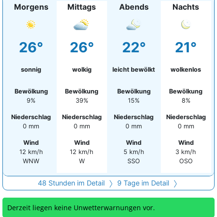
Morgens
Mittags
Abends
Nachts
26°
26°
22°
21°
sonnig
wolkig
leicht bewölkt
wolkenlos
Bewölkung
Bewölkung
Bewölkung
Bewölkung
9%
39%
15%
8%
Niederschlag
Niederschlag
Niederschlag
Niederschlag
0 mm
0 mm
0 mm
0 mm
Wind
Wind
Wind
Wind
12 km/h
12 km/h
5 km/h
3 km/h
WNW
W
SSO
OSO
48 Stunden im Detail
9 Tage im Detail
Derzeit liegen keine Unwetterwarnungen vor.