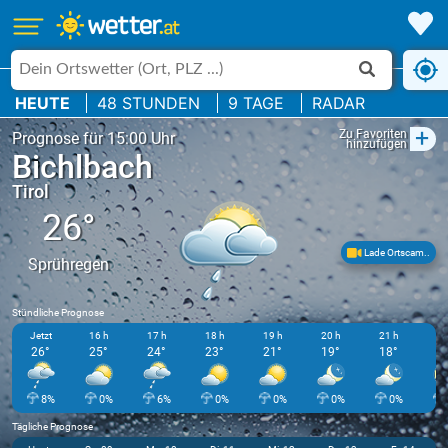
HEUTE
48 STUNDEN
9 TAGE
RADAR
+
Zu Favoriten
Prognose für 15:00 Uhr
hinzufügen
Bichlbach
Tirol
26°
Lade Ortscam..
Sprühregen
Stündliche Prognose
Jetzt
16 h
17 h
18 h
19 h
20 h
21 h
22
26°
25°
24°
23°
21°
19°
18°
1
8%
0%
6%
0%
0%
0%
0%
Tägliche Prognose