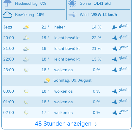
Niederschlag
0%
Sonne
14:41 Std
Bewölkung
16%
Wind
WSW 12 km/h
km/h
4
Jetzt
21 °
heiter
14 %
km/h
4
20:00
19 °
leicht bewölkt
22 %
km/h
3
21:00
18 °
leicht bewölkt
21 %
km/h
3
22:00
18 °
leicht bewölkt
13 %
km/h
3
23:00
18 °
wolkenlos
0 %
Sonntag, 09. August
km/h
2
00:00
18 °
wolkenlos
0 %
km/h
2
01:00
18 °
wolkenlos
0 %
km/h
2
02:00
17 °
wolkenlos
0 %
48 Stunden anzeigen