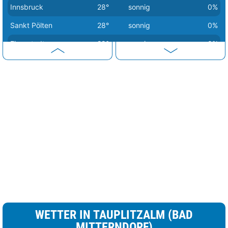
Innsbruck
28°
sonnig
0%
Sankt Pölten
28°
sonnig
0%
Eisenstadt
29°
sonnig
0%
Linz
29°
sonnig
0%
Salzburg
29°
sonnig
0%
Wien
29°
sonnig
0%
WETTER IN TAUPLITZALM (BAD
MITTERNDORF)