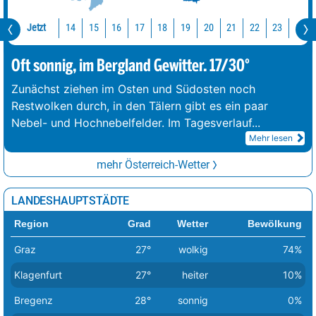
Jetzt
14
15
16
17
18
19
20
21
22
23
0
Oft sonnig, im Bergland Gewitter. 17/30°
Zunächst ziehen im Osten und Südosten noch
Restwolken durch, in den Tälern gibt es ein paar
Nebel- und Hochnebelfelder. Im Tagesverlauf
...
Mehr lesen
mehr Österreich-Wetter
LANDESHAUPTSTÄDTE
Region
Grad
Wetter
Bewölkung
Graz
27°
wolkig
74%
Klagenfurt
27°
heiter
10%
Bregenz
28°
sonnig
0%