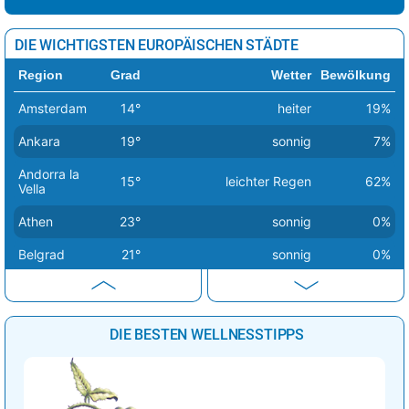
DIE WICHTIGSTEN EUROPÄISCHEN STÄDTE
Region
Grad
Wetter
Bewölkung
Amsterdam
14°
heiter
19%
Ankara
19°
sonnig
7%
Andorra la
15°
leichter Regen
62%
Vella
Athen
23°
sonnig
0%
Belgrad
21°
sonnig
0%
Berlin
14°
sonnig
1%
Bern
20°
sonnig
2%
DIE BESTEN WELLNESSTIPPS
Bratislava
16°
sonnig
1%
Brüssel
18°
sonnig
0%