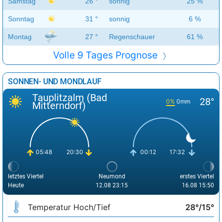
Samstag
26 °
sonnig
25 %
Sonntag
31 °
sonnig
6 %
Montag
27 °
Regenschauer
61 %
Volle 9 Tages Prognose
SONNEN- UND MONDLAUF
Tauplitzalm (Bad
28°
0%
0mm
Mitterndorf)
05:48
20:30
00:12
17:32
letztes Viertel
Neumond
erstes Viertel
Heute
12.08 23:15
16.08 15:50
Temperatur Hoch/Tief
28°/15°