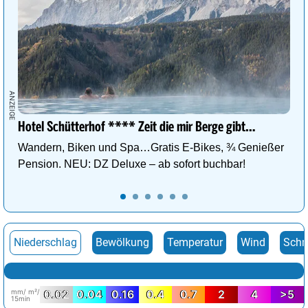
Hotel Schütterhof **** Zeit die mir Berge gibt…
Wandern, Biken und Spa…Gratis E-Bikes, ¾ Genießer
Pension. NEU: DZ Deluxe – ab sofort buchbar!
Niederschlag
Bewölkung
Temperatur
Wind
Schn
mm/ m²/
0.02
0.04
0.16
0.4
0.7
2
4
>5
15min