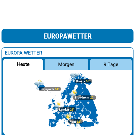
EUROPAWETTER
EUROPA WETTER
Morgen
9 Tage
Heute
Kiruna
16°
Reykjavik
14°
Stockholm
20°
London
24°
Rom
32°