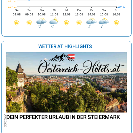
12° C
10° C
10° C
Sa
So
Mo
Di
Mi
Do
Fr
Sa
So
08.08
09.08
10.08
11.08
12.08
13.08
14.08
15.08
16.08
WETTER.AT HIGHLIGHTS
DEIN PERFEKTER URLAUB IN DER STEIERMARK