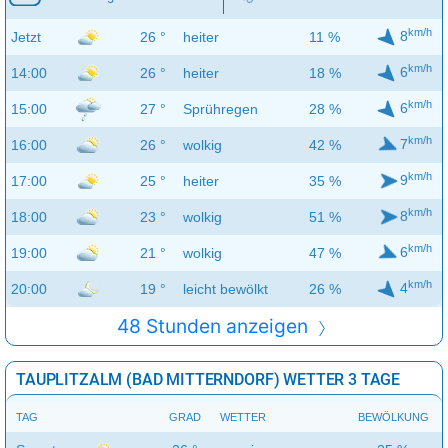
km/h
8
Jetzt
26 °
heiter
11 %
km/h
6
14:00
26 °
heiter
18 %
km/h
6
15:00
27 °
Sprühregen
28 %
km/h
7
16:00
26 °
wolkig
42 %
km/h
9
17:00
25 °
heiter
35 %
km/h
8
18:00
23 °
wolkig
51 %
km/h
6
19:00
21 °
wolkig
47 %
km/h
4
20:00
19 °
leicht bewölkt
26 %
48 Stunden anzeigen
TAUPLITZALM (BAD MITTERNDORF) WETTER 3 TAGE
TAG
GRAD
WETTER
BEWÖLKUNG