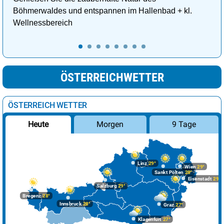
Böhmerwaldes und entspannen im Hallenbad + kl.
Wellnessbereich
ÖSTERREICHWETTER
ÖSTERREICH WETTER
Morgen
9 Tage
Heute
Linz
29°
Wien
29°
Sankt Pölten
28°
Eisenstadt
29°
Salzburg
29°
Bregenz
28°
Innsbruck
28°
Graz
27°
Klagenfurt
27°