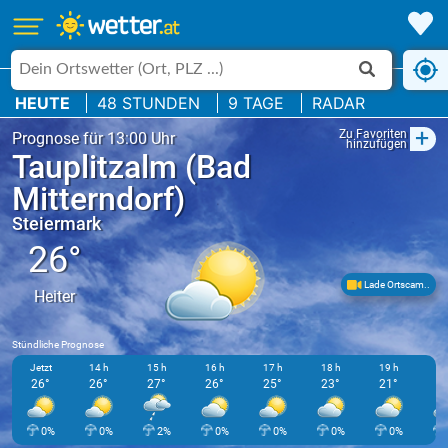
HEUTE
48 STUNDEN
9 TAGE
RADAR
+
Zu Favoriten
Prognose für 13:00 Uhr
hinzufügen
Tauplitzalm (Bad
Mitterndorf)
Steiermark
26°
Lade Ortscam..
Heiter
Stündliche Prognose
Jetzt
14 h
15 h
16 h
17 h
18 h
19 h
20
26°
26°
27°
26°
25°
23°
21°
1
0%
0%
2%
0%
0%
0%
0%