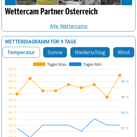
Wettercam Partner Österreich
Alle Wettercams
WETTERDIAGRAMM FÜR 9 TAGE
Temperatur
Sonne
Niederschlag
Wind
Tages Max.
Tages Min.
34° C
32° C
30° C
30° C
28° C
26° C
25° C
24° C
22° C
20° C
20° C
18° C
16° C
15° C
14° C