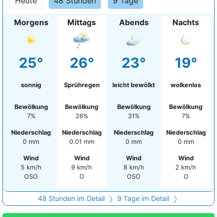
Heute
48 Stunden
9 Tage
Morgens
Mittags
Abends
Nachts
25°
26°
23°
19°
sonnig
Sprühregen
leicht bewölkt
wolkenlos
Bewölkung
Bewölkung
Bewölkung
Bewölkung
7%
26%
31%
7%
Niederschlag
Niederschlag
Niederschlag
Niederschlag
0 mm
0.01 mm
0 mm
0 mm
Wind
Wind
Wind
Wind
5 km/h
9 km/h
8 km/h
2 km/h
OSO
O
OSO
O
48 Stunden im Detail
9 Tage im Detail