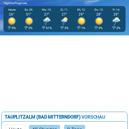
Tägliche Prognose
Heute
So, 09.
Mo, 10.
Di, 11.
Mi, 12.
Do, 13.
Fr, 14.
26°
31°
27°
27°
29°
28°
29°
0%
0%
61%
5%
1%
0%
2%
TAUPLITZALM (BAD MITTERNDORF)
VORSCHAU