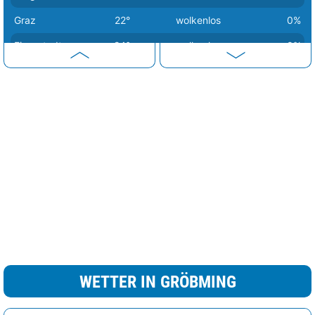
Graz
22°
wolkenlos
0%
Eisenstadt
24°
wolkenlos
0%
Linz
25°
Sprühregen
89%
Sankt Pölten
25°
wolkig
60%
Wien
26°
wolkenlos
9%
WETTER IN GRÖBMING