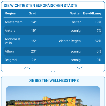
DIE WICHTIGSTEN EUROPÄISCHEN STÄDTE
Region
Grad
Wetter
Bewölkung
Amsterdam
14°
heiter
19%
Ankara
19°
sonnig
7%
Andorra la
15°
leichter Regen
62%
Vella
Athen
23°
sonnig
0%
Belgrad
21°
sonnig
0%
Berlin
14°
sonnig
1%
Bern
20°
sonnig
2%
DIE BESTEN WELLNESSTIPPS
Bratislava
16°
sonnig
1%
Brüssel
18°
sonnig
0%
Budapest
17°
sonnig
0%