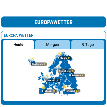
EUROPAWETTER
EUROPA WETTER
Morgen
9 Tage
Heute
Kiruna
5°
Reykjavik
9°
Stockholm
9°
Moskau
9°
London
19°
Istanbul
19°
Madrid
25°