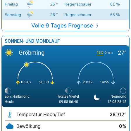
Freitag
25 °
Regenschauer
61 %
Samstag
26 °
Regenschauer
65 %
Volle 9 Tages Prognose
SONNEN- UND MONDLAUF
Gröbming
27°
15%
0mm
05:46
20:33
23:32
14:55
abn. Halbmond
letztes Viertel
Neumond
Heute
09.08 06:40
12.08 23:15
Temperatur Hoch/Tief
28°/17°
Bewölkung
0%