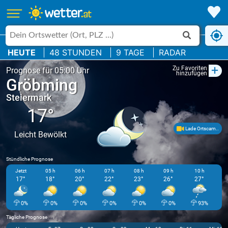
HEUTE
48 STUNDEN
9 TAGE
RADAR
+
Zu Favoriten
Prognose für 05:00 Uhr
hinzufügen
Gröbming
Steiermark
17°
Lade Ortscam..
Leicht Bewölkt
Stündliche Prognose
Jetzt
05 h
06 h
07 h
08 h
09 h
10 h
17°
18°
20°
22°
23°
26°
27°
0%
0%
0%
0%
0%
0%
93%
Tägliche Prognose