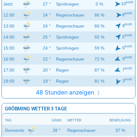
km/h
10
Jetzt
27 °
Sprühregen
0 %
km/h
8
12:00
24 °
Regenschauer
66 %
km/h
8
13:00
24 °
Regenschauer
66 %
km/h
5
14:00
25 °
Sprühregen
55 %
km/h
6
15:00
24 °
Sprühregen
59 %
km/h
9
16:00
22 °
Regenschauer
72 %
km/h
7
17:00
20 °
Regen
87 %
km/h
3
18:00
19 °
Regen
81 %
48 Stunden anzeigen
GRÖBMING WETTER 3 TAGE
TAG
GRAD
WETTER
BEWÖLKUNG
Donnerstag
28 °
Regenschauer
37 %