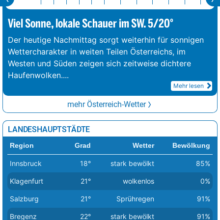
Viel Sonne, lokale Schauer im SW. 5/20°
Der heutige Nachmittag sorgt weiterhin für sonnigen
Wettercharakter in weiten Teilen Österreichs, im
Westen und Süden zeigen sich zeitweise dichtere
Haufenwolken.
...
Mehr lesen
mehr Österreich-Wetter
LANDESHAUPTSTÄDTE
Region
Grad
Wetter
Bewölkung
Innsbruck
18°
stark bewölkt
85%
Klagenfurt
21°
wolkenlos
0%
Salzburg
21°
Sprühregen
91%
Bregenz
22°
stark bewölkt
91%