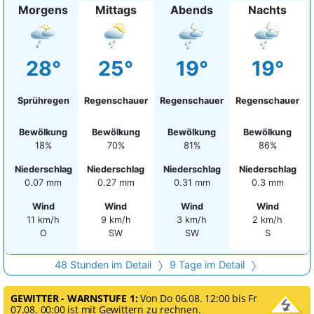
Morgens
Mittags
Abends
Nachts
28°
25°
19°
19°
Sprühregen
Regenschauer
Regenschauer
Regenschauer
Bewölkung
Bewölkung
Bewölkung
Bewölkung
18%
70%
81%
86%
Niederschlag
Niederschlag
Niederschlag
Niederschlag
0.07 mm
0.27 mm
0.31 mm
0.3 mm
Wind
Wind
Wind
Wind
11 km/h
9 km/h
3 km/h
2 km/h
O
SW
SW
S
48 Stunden im Detail
9 Tage im Detail
GEWITTER - WARNSTUFE 1:
Von Do 06.08. 12:00 bis Fr
07.08. 00:00 ist mit Gewittern zu rechnen.