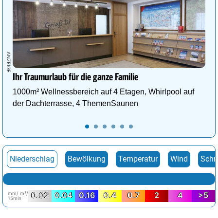
Ihr Traumurlaub für die ganze Familie
1000m² Wellnessbereich auf 4 Etagen, Whirlpool auf
der Dachterrasse, 4 ThemenSaunen
Niederschlag
Bewölkung
Temperatur
Wind
Schn
mm/ m²/
0.02
0.04
0.16
0.4
0.7
2
4
>5
15min