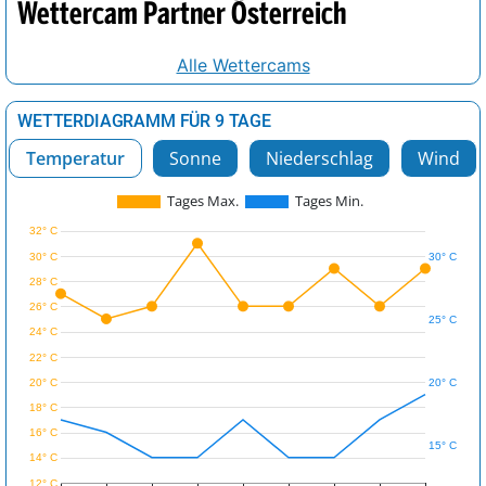
Wettercam Partner Österreich
Alle Wettercams
WETTERDIAGRAMM FÜR 9 TAGE
Temperatur
Sonne
Niederschlag
Wind
Tages Max.
Tages Min.
32° C
30° C
30° C
28° C
26° C
25° C
24° C
22° C
20° C
20° C
18° C
16° C
15° C
14° C
12° C