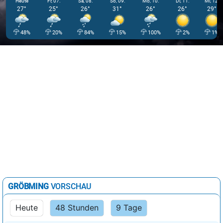
Heute
Fr, 07.
Sa, 08.
So, 09.
Mo, 10.
Di, 11.
Mi, 12.
27°
25°
26°
31°
26°
26°
29°
48%
20%
84%
15%
100%
2%
1%
GRÖBMING
VORSCHAU
Heute
48 Stunden
9 Tage