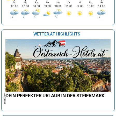
Do
Fr
Sa
So
Mo
Di
Mi
Do
Fr
06.08
07.08
08.08
09.08
10.08
11.08
12.08
13.08
14.08
WETTER.AT HIGHLIGHTS
DEIN PERFEKTER URLAUB IN DER STEIERMARK