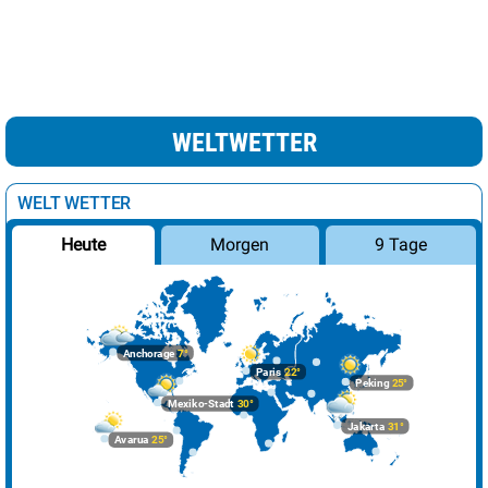
Moskau
9°
Regen
100%
Nikosia
24°
heiter
22%
Oslo
10°
wolkig
38%
WELTWETTER
Paris
22°
sonnig
8%
Podgorica
27°
sonnig
10%
WELT WETTER
Prag
14°
heiter
12%
Morgen
9 Tage
Heute
Reykjavik
9°
leichte Regenschauer
82%
Riga
6°
leichte Schneeschauer
19%
Rom
19°
sonnig
1%
Anchorage
7°
Sarajevo
22°
sonnig
0%
Paris
22°
Peking
25°
Mexiko-Stadt
30°
Skopje
24°
sonnig
1%
Jakarta
31°
Avarua
25°
Sofia
21°
sonnig
3%