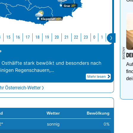
Graz
27°
Klagenfurt
23°
4
15
16
17
18
19
20
21
22
23
0
1
2
3
4
°
DE
r Osthälfte stark bewölkt und besonders nach
Auf
inigen Regenschauern,
...
fin
Mehr lesen
dei
r Österreich-Wetter
ad
Wetter
Bewölkung
2°
sonnig
0%