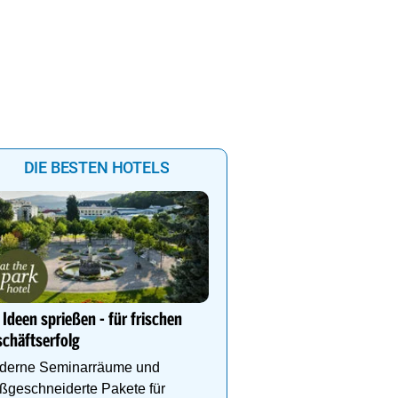
DIE BESTEN HOTELS
Urlaub mit Aussicht im H
Waldfrieden
Ideen sprießen - für frischen
Hallenbad, Infinitypool,
chäftserfolg
Fitness, Kulinarik, inkl.
- Dachstein Sommercard
derne Seminarräume und
Wandergebiet.
ßgeschneiderte Pakete für