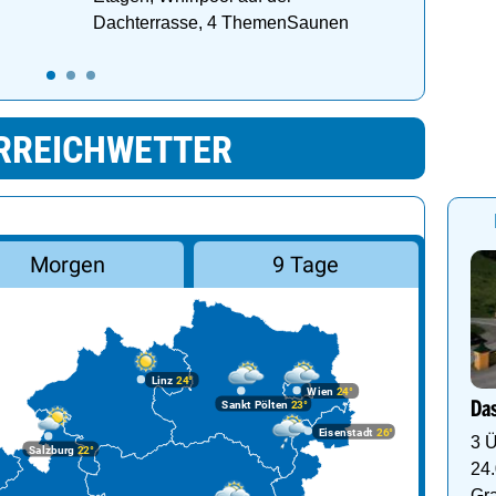
Dachterrasse, 4 ThemenSaunen
RREICHWETTER
Morgen
9 Tage
Linz
24°
Wien
24°
Sankt Pölten
23°
Das
Eisenstadt
26°
3 Ü
Salzburg
22°
24.
Gr