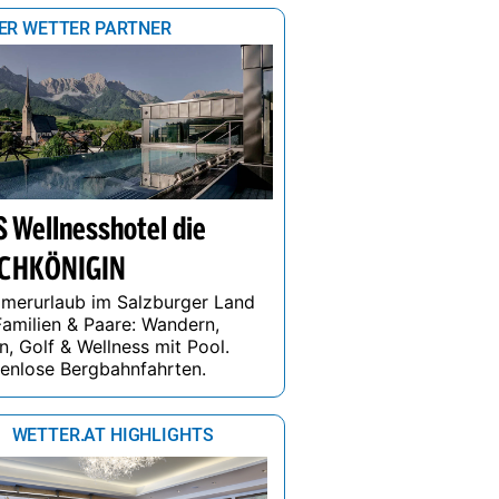
18 h
19 h
20 h
21 h
22 h
23 h
00 
ER WETTER PARTNER
18°
17°
16°
16°
15°
15°
15°
Morgen
0%
40%
11%
4%
0%
0%
0%
4
 Wellnesshotel die
CHKÖNIGIN
merurlaub im Salzburger Land
Familien & Paare: Wandern,
n, Golf & Wellness mit Pool.
enlose Bergbahnfahrten.
WETTER.AT HIGHLIGHTS