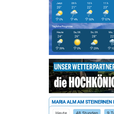
Jetzt
09 h
10 h
11 h
20°
21°
22°
23°
0%
4%
50%
57%
Tägliche Prognose
Heute
Sa, 08.
So, 09.
Mo, 
24°
26°
28°
22
39%
0%
29%
1
MARIA ALM AM STEINERNEN
Heute
48 Stunden
9 T