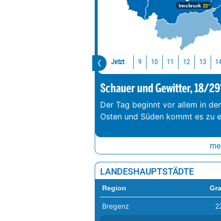
Innsbruck
22°
Jetzt
10
11
12
13
1
9
Schauer und Gewitter, 18/29
Der Tag beginnt vor allem in de
Osten und Süden kommt es zu e
meh
LANDESHAUPTSTÄDTE
Region
Gr
Bregenz
2