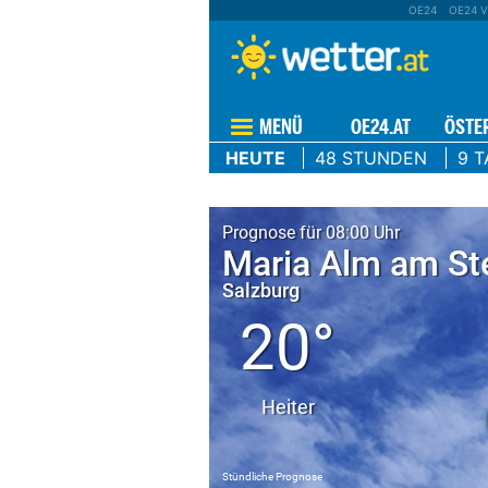
OE24
OE24 V
MENÜ
OE24.AT
ÖSTE
HEUTE
48 STUNDEN
9 T
Prognose für 08:00 Uhr
Maria Alm am St
Salzburg
20°
Heiter
Stündliche Prognose