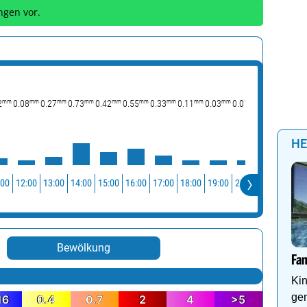
ngen vor.
mm
mm
mm
mm
mm
mm
mm
mm
mm
mm
2
0.08
0.27
0.73
0.42
0.55
0.33
0.11
0.03
0.01
HE
:00
12:00
13:00
14:00
15:00
16:00
17:00
18:00
19:00
20:00
21:00
22:0
Bewölkung
Fa
Kin
ge
16
0.4
0.7
2
4
>5