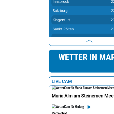
Innsbruck
2
Salzburg
2
Klagenfurt
2
Sankt Pölten
2
Linz
2
Wien
2
WETTER IN MA
Eisenstadt
2
Graz
2
LIVE CAM
Maria Alm am Steinernen Mee
Perfeldhof