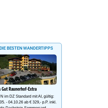
DIE BESTEN WANDERTIPPS
**** WohlfühlHotel Sch
Wohlfühl-& Wanderhotel
 Gut Raunerhof-Extra
Fügen/Zillertal, inmitten
Wander- & Skigebiete S
N im DZ Standard mit AI, gültig:
Hochfügen
05. - 04.10.26 ab € 329,- p.P. inkl.
atis Dachstein-Sommercard.