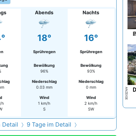
ags
Abends
Nachts
I
°
18°
16°
en
Sprühregen
Sprühregen
kung
Bewölkung
Bewölkung
%
96%
93%
chlag
Niederschlag
Niederschlag
mm
0.03 mm
0 mm
D
d
Wind
Wind
/h
1 km/h
2 km/h
W
S
SW
 Detail
9 Tage im Detail