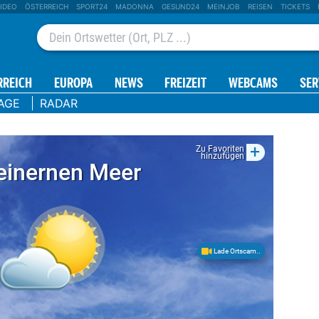
IDEO
ÖSTERREICH
SPORT24
MADONNA
GESUND24
MEINJOB
REISEN
TICKETS
RREICH
EUROPA
NEWS
FREIZEIT
WEBCAMS
SER
AGE
RADAR
+
Zu Favoriten
hinzufügen
einernen Meer
Lade Ortscam..