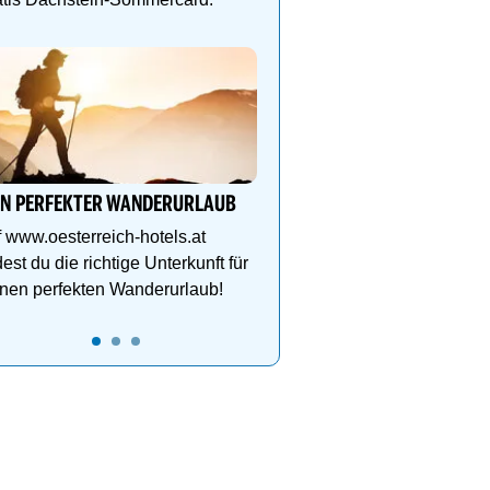
Wanderurlaub im Zillertal
Neuwirt-Finkenberg
5
6
7
Dein Hotel in der Ferien
Finkenberg für Ski- & W
Vergnügen auf bis zu 3
IN PERFEKTER WANDERURLAUB
 www.oesterreich-hotels.at
dest du die richtige Unterkunft für
nen perfekten Wanderurlaub!