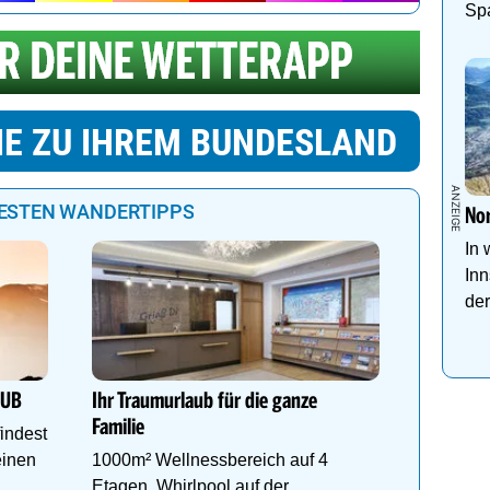
Sp
Pa
IE ZU IHREM BUNDESLAND
BESTEN WANDERTIPPS
Nor
In 
In
der
Das Gut 
3 ÜN im 
24.05. - 
AUB
Ihr Traumurlaub für die ganze
Gratis 
Familie
findest
einen
1000m² Wellnessbereich auf 4
Etagen, Whirlpool auf der