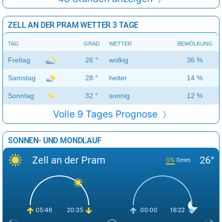
ZELL AN DER PRAM WETTER 3 TAGE
TAG
GRAD
WETTER
BEWÖLKUNG
Freitag
26 °
wolkig
36 %
Samstag
28 °
heiter
14 %
Sonntag
32 °
sonnig
12 %
Volle 9 Tages Prognose
SONNEN- UND MONDLAUF
Zell an der Pram
26°
0%
0mm
05:46
20:35
00:00
16:22