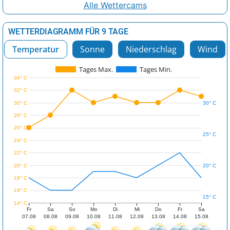
Alle Wettercams
WETTERDIAGRAMM FÜR 9 TAGE
Temperatur
Sonne
Niederschlag
Wind
Tages Max.
Tages Min.
34° C
32° C
30° C
30° C
28° C
26° C
25° C
24° C
22° C
20° C
20° C
18° C
16° C
15° C
14° C
Fr
Sa
So
Mo
Di
Mi
Do
Fr
Sa
07.08
08.08
09.08
10.08
11.08
12.08
13.08
14.08
15.08