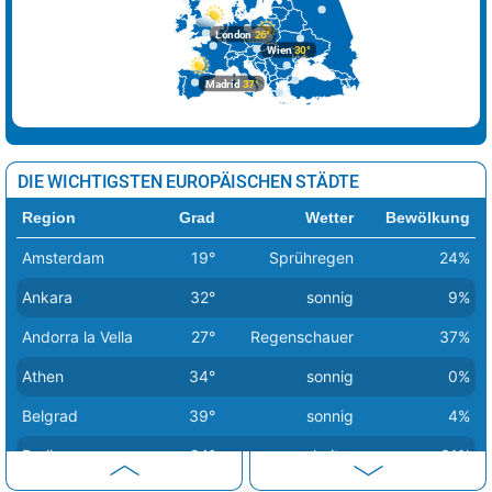
London
26°
Wien
30°
Madrid
37°
DIE WICHTIGSTEN EUROPÄISCHEN STÄDTE
Region
Grad
Wetter
Bewölkung
Amsterdam
19°
Sprühregen
24%
Ankara
32°
sonnig
9%
Andorra la Vella
27°
Regenschauer
37%
Athen
34°
sonnig
0%
Belgrad
39°
sonnig
4%
Berlin
24°
heiter
31%