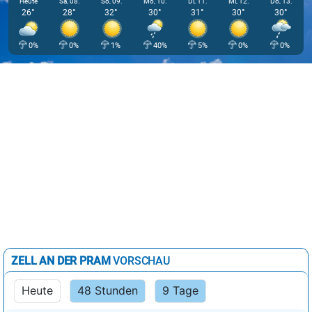
Heute
Sa, 08.
So, 09.
Mo, 10.
Di, 11.
Mi, 12.
Do, 13.
26°
28°
32°
30°
31°
30°
30°
0%
0%
1%
40%
5%
0%
0%
ZELL AN DER PRAM
VORSCHAU
Heute
48 Stunden
9 Tage