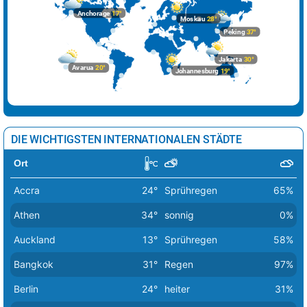
Sarajevo
38°
sonnig
8%
Anchorage
17°
Moskau
28°
Skopje
39°
sonnig
2%
Peking
37°
Sofia
33°
sonnig
4%
Jakarta
30°
Avarua
20°
Johannesburg
19°
Stockholm
19°
Sprühregen
38%
Tallinn
20°
Regenschauer
35%
Tirana
34°
sonnig
11%
DIE WICHTIGSTEN INTERNATIONALEN STÄDTE
Vaduz
28°
Sprühregen
18%
Ort
Valletta
28°
sonnig
0%
Accra
24°
Sprühregen
65%
Vatikan Stadt
38°
sonnig
1%
Athen
34°
sonnig
0%
Vilnius
23°
leichter Regen
85%
Auckland
13°
Sprühregen
58%
Warschau
23°
leichter Regen
82%
Bangkok
31°
Regen
97%
Wien
30°
heiter
18%
Berlin
24°
heiter
31%
Zagreb
35°
Sprühregen
7%