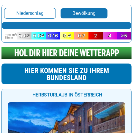
Niederschlag
Bewölkung
mm/ m²/
0.02
0.04
0.16
0.4
0.7
2
4
>5
15min
HIER KOMMEN SIE ZU IHREM
BUNDESLAND
HERBSTURLAUB IN ÖSTERREICH