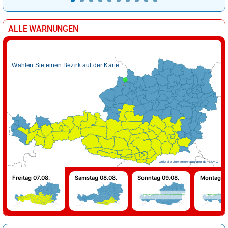
ALLE WARNUNGEN
Wählen Sie einen Bezirk auf der Karte
Offizielle Unwetterwarnungen der ZAMG
Freitag 07.08.
Samstag 08.08.
Sonntag 09.08.
Montag 10
Für Sonntag liegen derzeit keine Warnungen für Österreich vor!
Für Montag liegen derzeit keine 