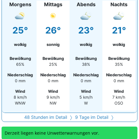
Morgens
Mittags
Abends
Nachts
25°
26°
23°
21°
wolkig
sonnig
wolkig
wolkig
Bewölkung
Bewölkung
Bewölkung
Bewölkung
65%
25%
38%
35%
Niederschlag
Niederschlag
Niederschlag
Niederschlag
0 mm
0 mm
0 mm
0 mm
Wind
Wind
Wind
Wind
8 km/h
9 km/h
5 km/h
7 km/h
WNW
NW
W
OSO
48 Stunden im Detail
9 Tage im Detail
Derzeit liegen keine Unwetterwarnungen vor.