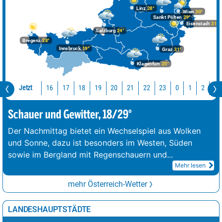
Linz
28°
Wien
30°
Sankt Pölten
29°
Eisenstadt
31°
Salzburg
24°
Bregenz
28°
Innsbruck
19°
Graz
31°
Klagenfurt
25°
Jetzt
16
17
18
19
20
21
22
23
0
1
2
3
Schauer und Gewitter, 18/29°
Der Nachmittag bietet ein Wechselspiel aus Wolken
und Sonne, dazu ist besonders im Westen, Süden
sowie im Bergland mit Regenschauern und
...
Mehr lesen
mehr Österreich-Wetter
LANDESHAUPTSTÄDTE