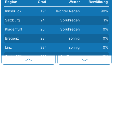
Region
Grad
Wetter
Bewölkung
Innsbruck
19°
leichter Regen
90%
Salzburg
24°
Sprühregen
1%
Klagenfurt
25°
Sprühregen
0%
Bregenz
28°
sonnig
0%
Linz
28°
sonnig
0%
Sankt Pölten
29°
Sprühregen
43%
Wien
30°
heiter
18%
Eisenstadt
31°
sonnig
7%
Graz
31°
Sprühregen
83%