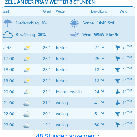
ZELL AN DER PRAM WETTER 8 STUNDEN
Zeit
Grad
Wetter
Bewölkung
Wind
Niederschlag
0%
Sonne
14:49 Std
Bewölkung
36%
Wind
WNW 9 km/h
km/h
7
Jetzt
26 °
heiter
27 %
km/h
6
17:00
25 °
heiter
25 %
km/h
4
18:00
23 °
heiter
13 %
km/h
2
19:00
22 °
heiter
13 %
km/h
1
20:00
22 °
leicht bewölkt
24 %
km/h
1
21:00
21 °
wolkig
41 %
km/h
1
22:00
20 °
wolkig
51 %
km/h
2
23:00
19 °
wolkig
60 %
48 Stunden anzeigen