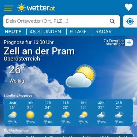
HEUTE
48 STUNDEN
9 TAGE
RADAR
+
Zu Favoriten
Prognose für 16:00 Uhr
hinzufügen
Zell an der Pram
Oberösterreich
26°
Wolkig
Stündliche Prognose
Jetzt
16 h
17 h
18 h
19 h
20 h
21 h
22
26°
25°
24°
23°
22°
22°
21°
2
0%
0%
0%
0%
0%
0%
0%
Tägliche Prognose