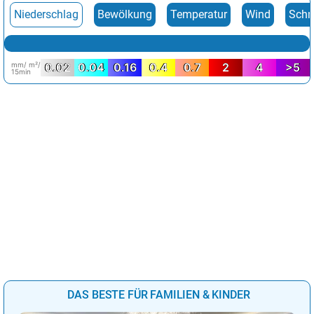
Niederschlag
Bewölkung
Temperatur
Wind
Schn
mm/ m²/
0.02
0.04
0.16
0.4
0.7
2
4
>5
15min
DAS BESTE FÜR FAMILIEN & KINDER