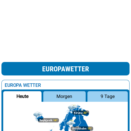
EUROPAWETTER
EUROPA WETTER
Morgen
9 Tage
Heute
Kiruna
20°
Reykjavik
14°
Stockholm
19°