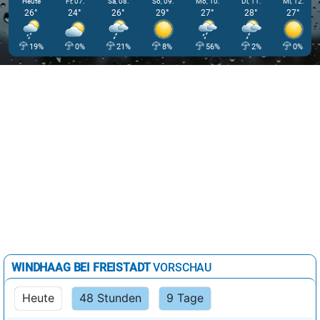
Heute
Fr, 07.
Sa, 08.
So, 09.
Mo, 10.
Di, 11.
Mi, 12.
26°
24°
26°
29°
27°
28°
27°
19%
0%
21%
8%
56%
2%
0%
WINDHAAG BEI FREISTADT
VORSCHAU
Heute
48 Stunden
9 Tage