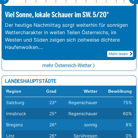
Viel Sonne, lokale Schauer im SW. 5/20°
Der heutige Nachmittag sorgt weiterhin für sonnigen
Wettercharakter in weiten Teilen Österreichs, im
Westen und Süden zeigen sich zeitweise dichtere
Haufenwolken.
...
Mehr lesen
mehr Österreich-Wetter
LANDESHAUPTSTÄDTE
Region
Grad
Wetter
Bewölkung
Salzburg
23°
Regenschauer
75%
Innsbruck
25°
Regenschauer
60%
Bregenz
26°
sonnig
8%
Linz
26°
Sprühregen
0%