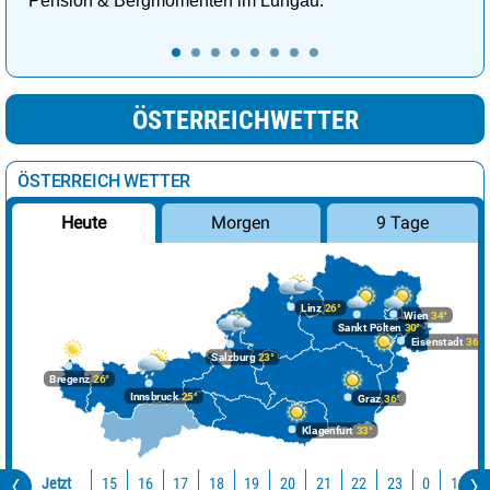
Pension & Bergmomenten im Lungau.
ÖSTERREICHWETTER
ÖSTERREICH WETTER
Morgen
9 Tage
Heute
Linz
26°
Wien
34°
Sankt Pölten
30°
Eisenstadt
36°
Salzburg
23°
Bregenz
26°
Innsbruck
25°
Graz
36°
Klagenfurt
33°
Jetzt
15
16
17
18
19
20
21
22
23
0
1
2