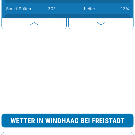
Sankt Pölten
30°
heiter
13%
Klagenfurt
33°
sonnig
0%
Wien
34°
heiter
19%
Eisenstadt
36°
sonnig
0%
Graz
36°
sonnig
0%
WETTER IN WINDHAAG BEI FREISTADT