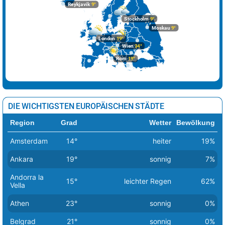
Reykjavik
9°
Stockholm
9°
Moskau
9°
London
19°
Wien
34°
Rom
19°
DIE WICHTIGSTEN EUROPÄISCHEN STÄDTE
Region
Grad
Wetter
Bewölkung
Amsterdam
14°
heiter
19%
Ankara
19°
sonnig
7%
Andorra la
15°
leichter Regen
62%
Vella
Athen
23°
sonnig
0%
Belgrad
21°
sonnig
0%