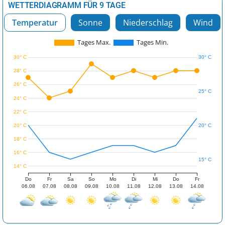
WETTERDIAGRAMM FÜR 9 TAGE
Temperatur
Sonne
Niederschlag
Wind
Tages Max.
Tages Min.
30° C
30° C
28° C
26° C
25° C
24° C
22° C
20° C
20° C
18° C
16° C
15° C
14° C
Do
Fr
Sa
So
Mo
Di
Mi
Do
Fr
06.08
07.08
08.08
09.08
10.08
11.08
12.08
13.08
14.08