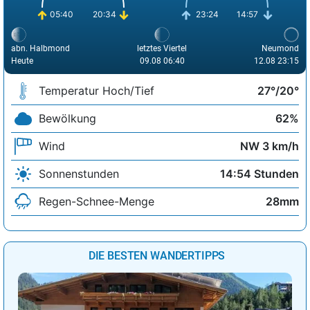
05:40
20:34
23:24
14:57
abn. Halbmond
letztes Viertel
Neumond
Heute
09.08 06:40
12.08 23:15
Temperatur Hoch/Tief
27°/20°
Bewölkung
62%
Wind
NW 3 km/h
Sonnenstunden
14:54 Stunden
Regen-Schnee-Menge
28mm
DIE BESTEN WANDERTIPPS