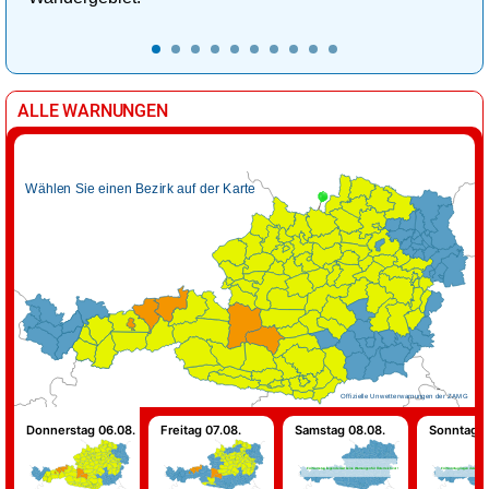
ALLE WARNUNGEN
Wählen Sie einen Bezirk auf der Karte
Offizielle Unwetterwarnungen der ZAMG
Donnerstag 06.08.
Freitag 07.08.
Samstag 08.08.
Sonntag 0
Für Samstag liegen derzeit keine Warnungen für Österreich vor!
Für Sonntag liegen derzeit keine