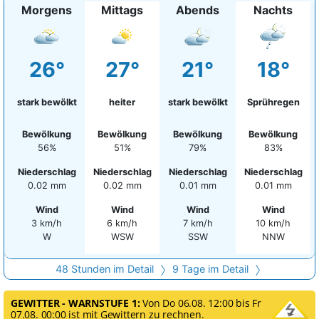
Morgens
Mittags
Abends
Nachts
26°
27°
21°
18°
stark bewölkt
heiter
stark bewölkt
Sprühregen
Bewölkung
Bewölkung
Bewölkung
Bewölkung
56%
51%
79%
83%
Niederschlag
Niederschlag
Niederschlag
Niederschlag
0.02 mm
0.02 mm
0.01 mm
0.01 mm
Wind
Wind
Wind
Wind
3 km/h
6 km/h
7 km/h
10 km/h
W
WSW
SSW
NNW
48 Stunden im Detail
9 Tage im Detail
GEWITTER - WARNSTUFE 1:
Von Do 06.08. 12:00 bis Fr
07.08. 00:00 ist mit Gewittern zu rechnen.