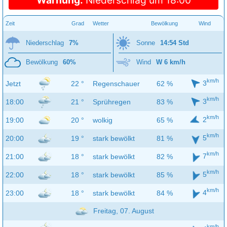
Zeit
Grad
Wetter
Bewölkung
Wind
Niederschlag
7%
Sonne
14:54 Std
Bewölkung
60%
Wind
W 6 km/h
km/h
3
Jetzt
22 °
Regenschauer
62 %
km/h
3
18:00
21 °
Sprühregen
83 %
km/h
2
19:00
20 °
wolkig
65 %
km/h
5
20:00
19 °
stark bewölkt
81 %
km/h
7
21:00
18 °
stark bewölkt
82 %
km/h
5
22:00
18 °
stark bewölkt
85 %
km/h
4
23:00
18 °
stark bewölkt
84 %
Freitag, 07. August
km/h