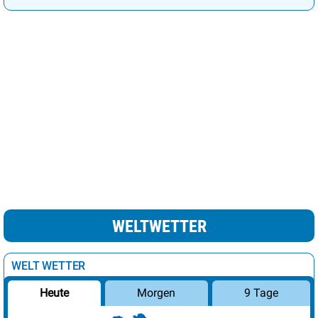
Ljubljana
22°
sonnig
7%
London
19°
wolkig
61%
Luxemburg
19°
heiter
15%
Madrid
25°
sonnig
3%
leichte Schnee /
Minsk
7°
69%
Regenschauer
Moskau
9°
Regen
100%
Nikosia
24°
heiter
22%
Oslo
10°
wolkig
38%
WELTWETTER
Paris
22°
sonnig
8%
Podgorica
27°
sonnig
10%
WELT WETTER
Prag
14°
heiter
12%
Morgen
9 Tage
Heute
Reykjavik
9°
leichte Regenschauer
82%