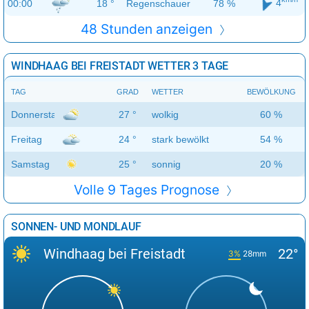
4
00:00
18 °
Regenschauer
78 %
48 Stunden anzeigen
WINDHAAG BEI FREISTADT WETTER 3 TAGE
TAG
GRAD
WETTER
BEWÖLKUNG
Donnerstag
27 °
wolkig
60 %
Freitag
24 °
stark bewölkt
54 %
Samstag
25 °
sonnig
20 %
Volle 9 Tages Prognose
SONNEN- UND MONDLAUF
Windhaag bei Freistadt
22°
3%
28mm