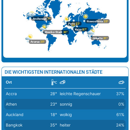
Riga
6°
leichte Schneeschauer
19%
Rom
19°
sonnig
1%
Anchorage
7°
Nowosibirsk
25°
Sarajevo
22°
sonnig
0%
Paris
22°
Kairo
27°
Mexiko-Stadt
30°
Skopje
24°
sonnig
1%
Jakarta
31°
Avarua
25°
Sofia
21°
sonnig
3%
Stockholm
9°
stark bewölkt
64%
Tallinn
6°
wolkig
44%
DIE WICHTIGSTEN INTERNATIONALEN STÄDTE
Tirana
22°
sonnig
3%
Ort
Vaduz
22°
heiter
11%
Accra
28°
leichte Regenschauer
37%
Valletta
17°
sonnig
2%
Athen
23°
sonnig
0%
Vatikan Stadt
23°
sonnig
0%
Auckland
18°
wolkig
61%
Vilnius
7°
leichte Schneeschauer
48%
Bangkok
35°
heiter
24%
Warschau
11°
heiter
17%