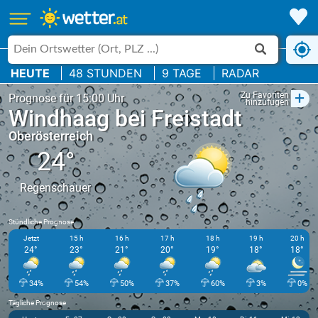
HEUTE
48 STUNDEN
9 TAGE
RADAR
+
Zu Favoriten
Prognose für 15:00 Uhr
hinzufügen
Windhaag bei Freistadt
Oberösterreich
24°
Regenschauer
Stündliche Prognose
Jetzt
15 h
16 h
17 h
18 h
19 h
20 h
24°
23°
21°
20°
19°
18°
18°
34%
54%
50%
37%
60%
3%
0%
Tägliche Prognose