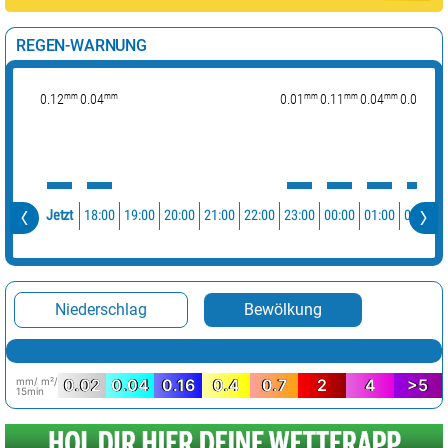
REGEN-WARNUNG
mm
mm
mm
mm
mm
mm
0.12
0.04
0.01
0.11
0.04
0.01
18:00
19:00
20:00
21:00
22:00
23:00
00:00
01:00
02:00
Jetzt
Niederschlag
Bewölkung
mm/ m²/
0.02
0.04
0.16
0.4
0.7
2
4
>5
15min