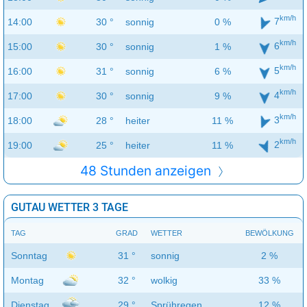
km/h
7
14:00
30 °
sonnig
0 %
km/h
6
15:00
30 °
sonnig
1 %
km/h
5
16:00
31 °
sonnig
6 %
km/h
4
17:00
30 °
sonnig
9 %
km/h
3
18:00
28 °
heiter
11 %
km/h
2
19:00
25 °
heiter
11 %
48 Stunden anzeigen
GUTAU WETTER 3 TAGE
TAG
GRAD
WETTER
BEWÖLKUNG
Sonntag
31 °
sonnig
2 %
Montag
32 °
wolkig
33 %
Dienstag
29 °
Sprühregen
12 %