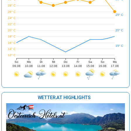
28° C
26° C
25° C
24° C
22° C
20° C
20° C
18° C
16° C
15° C
14° C
12° C
So
Mo
Di
Mi
Do
Fr
Sa
So
Mo
09.08
10.08
11.08
12.08
13.08
14.08
15.08
16.08
17.08
WETTER.AT HIGHLIGHTS