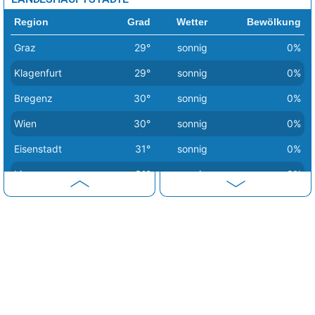
Region
Grad
Wetter
Bewölkung
Graz
29°
sonnig
0%
Klagenfurt
29°
sonnig
0%
Bregenz
30°
sonnig
0%
Wien
30°
sonnig
0%
Eisenstadt
31°
sonnig
0%
Linz
31°
sonnig
0%
Salzburg
31°
sonnig
0%
Sankt Pölten
31°
sonnig
0%
Innsbruck
32°
heiter
25%