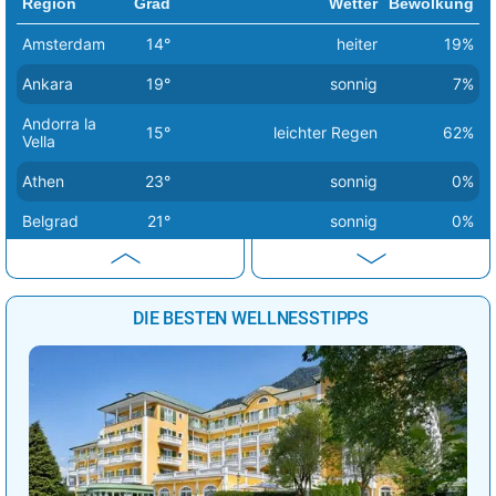
Region
Grad
Wetter
Bewölkung
Amsterdam
14°
heiter
19%
Ankara
19°
sonnig
7%
Andorra la
15°
leichter Regen
62%
Vella
Athen
23°
sonnig
0%
Belgrad
21°
sonnig
0%
Berlin
14°
sonnig
1%
Bern
20°
sonnig
2%
DIE BESTEN WELLNESSTIPPS
Bratislava
16°
sonnig
1%
Brüssel
18°
sonnig
0%
Budapest
17°
sonnig
0%
Bukarest
25°
sonnig
1%