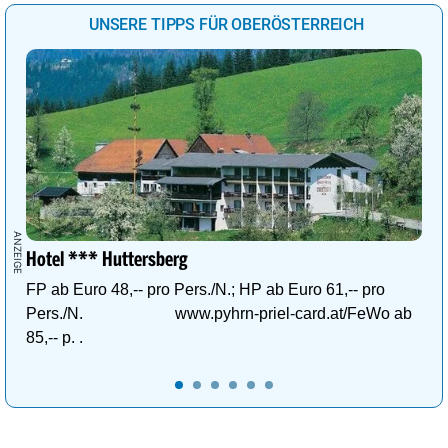
UNSERE TIPPS FÜR OBERÖSTERREICH
Hotel *** Huttersberg
FP ab Euro 48,-- pro Pers./N.; HP ab Euro 61,-- pro
Pers./N. www.pyhrn-priel-card.at/FeWo ab
85,-- p. .