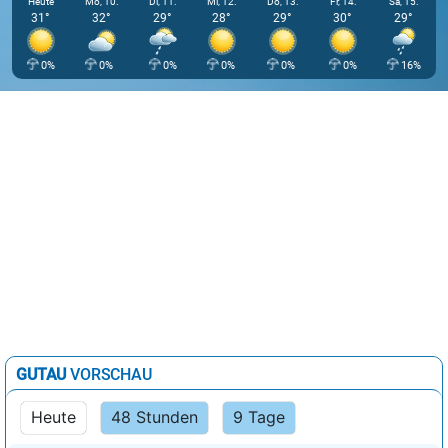
Heute
Mo, 10.
Di, 11.
Mi, 12.
Do, 13.
Fr, 14.
Sa, 15.
31°
32°
29°
28°
29°
30°
29°
0%
0%
0%
0%
0%
0%
16%
GUTAU
VORSCHAU
Heute
48 Stunden
9 Tage