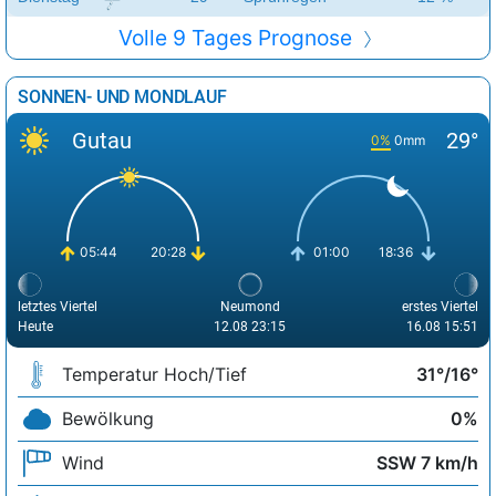
Volle 9 Tages Prognose
SONNEN- UND MONDLAUF
Gutau
29°
0%
0mm
05:44
20:28
01:00
18:36
letztes Viertel
Neumond
erstes Viertel
Heute
12.08 23:15
16.08 15:51
Temperatur Hoch/Tief
31°/16°
Bewölkung
0%
Wind
SSW 7 km/h