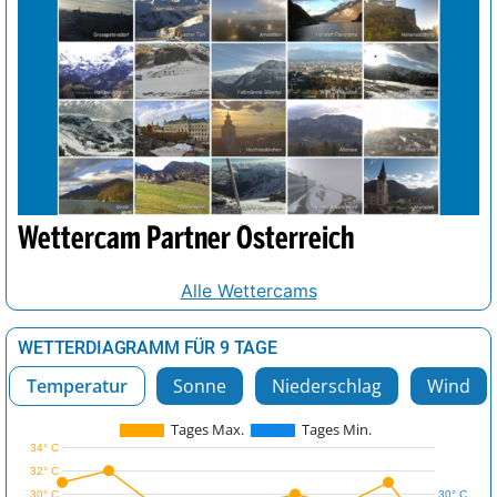
Wettercam Partner Österreich
Alle Wettercams
WETTERDIAGRAMM FÜR 9 TAGE
Temperatur
Sonne
Niederschlag
Wind
Tages Max.
Tages Min.
34° C
32° C
30° C
30° C