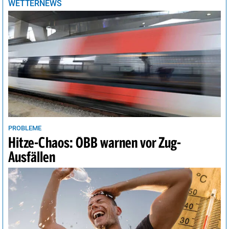
WETTERNEWS
Tunis
22°
sonnig
2%
Vancouver
14°
sonnig
4%
Wellington
16°
heiter
24%
Wien
31°
sonnig
0%
PROBLEME
Hitze-Chaos: ÖBB warnen vor Zug-
Ausfällen