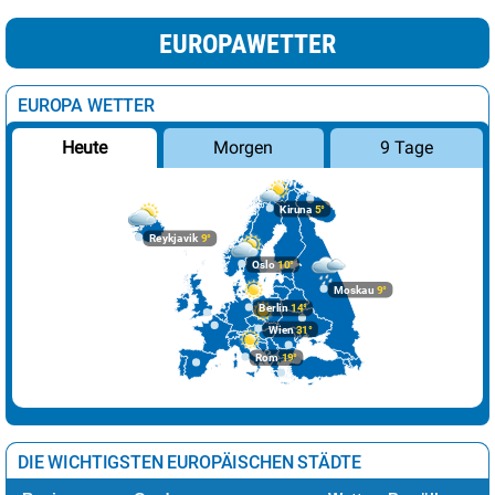
EUROPAWETTER
EUROPA WETTER
Morgen
9 Tage
Heute
Kiruna
5°
Reykjavik
9°
Oslo
10°
Moskau
9°
Berlin
14°
Wien
31°
Rom
19°
DIE WICHTIGSTEN EUROPÄISCHEN STÄDTE