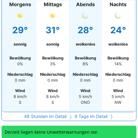
Morgens
Mittags
Abends
Nachts
29°
31°
28°
24°
sonnig
sonnig
wolkenlos
wolkenlos
Bewölkung
Bewölkung
Bewölkung
Bewölkung
0%
3%
8%
14%
Niederschlag
Niederschlag
Niederschlag
Niederschlag
0 mm
0 mm
0 mm
0 mm
Wind
Wind
Wind
Wind
8 km/h
8 km/h
5 km/h
5 km/h
S
S
ONO
NW
48 Stunden im Detail
9 Tage im Detail
Derzeit liegen keine Unwetterwarnungen vor.