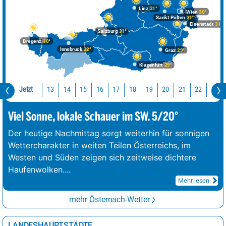
Linz
31°
Wien
30°
Sankt Pölten
31°
Eisenstadt
31°
Salzburg
31°
Bregenz
30°
Innsbruck
32°
Graz
29°
Klagenfurt
29°
Jetzt
13
14
15
16
17
18
19
20
21
22
23
Viel Sonne, lokale Schauer im SW. 5/20°
Der heutige Nachmittag sorgt weiterhin für sonnigen
Wettercharakter in weiten Teilen Österreichs, im
Westen und Süden zeigen sich zeitweise dichtere
Haufenwolken.
...
Mehr lesen
mehr Österreich-Wetter
LANDESHAUPTSTÄDTE