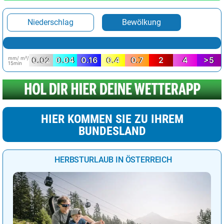
Niederschlag
Bewölkung
mm/ m²/
0.02
0.04
0.16
0.4
0.7
2
4
>5
15min
HIER KOMMEN SIE ZU IHREM
BUNDESLAND
HERBSTURLAUB IN ÖSTERREICH